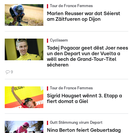
Tour de France Femmes
Marlen Reusser war dat Séierst
am Zäitfueren op Dijon
Cyclissem
Tadej Pogacar geet dëst Joer nees
un den Depart vun der Vuelta a
wëll sech de Grand-Tour-Titel
sécheren
9
Tour de France Femmes
Sigrid Haugset wënnt 3. Etapp a
fiert domat a Giel
Gutt Stëmmung virum Depart
Nina Berton feiert Gebuertsdag