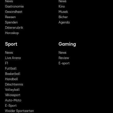
News
News
Gastronomie
Kino
Gesondheet
Musek
Reesen
Bicher
Spenden
Agenda
Déiererubrik
Horoskop
Sport
Gaming
News
News
Live Arena
Review
F1
E-sport
Futtball
Basketball
Handball
Dëschtennis
Volleyball
Vëlossport
Auto-Moto
E-Sport
Weider Sportaarten