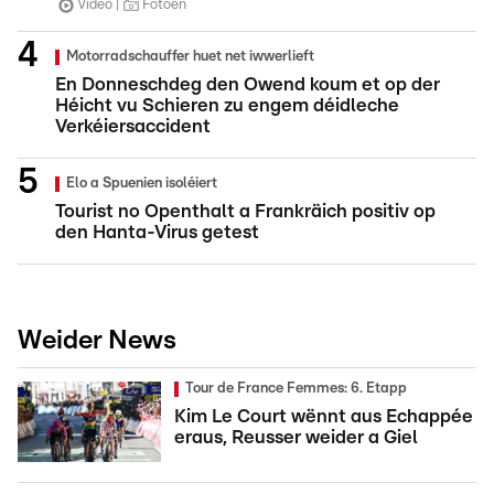
Video
Fotoen
Motorradschauffer huet net iwwerlieft
En Donneschdeg den Owend koum et op der
Héicht vu Schieren zu engem déidleche
Verkéiersaccident
Elo a Spuenien isoléiert
Tourist no Openthalt a Frankräich positiv op
den Hanta-Virus getest
Weider News
Tour de France Femmes: 6. Etapp
Kim Le Court wënnt aus Echappée
eraus, Reusser weider a Giel