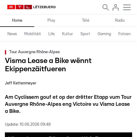
Home
Play
Télé
Radio
News
Mobilitéit
Life
Kultur
Sport
Gaming
Fotoen
Tour Auvergne Rhône-Alpes
Visma Lease a Bike wënnt
Ekippenzäitfueren
Jeff Kettenmeyer
Am Cyclissem gouf et op der drëtter Etapp vum Tour
Auvergne Rhône-Alpes eng Victoire vu Visma Lease
a Bike.
Update:
10.06.2026 09:49