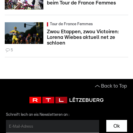
beim Tour de France Femmes
Tour de France Femmes
Zwou Etappen, zwou Victoiren:
Lorena Wiebes aktuell net ze
schloen
5
Back to Top
Schreift Iech an eis Newsletteren an :
Ok