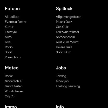
Fotoen
Spilleck
Aktualitéit
Allgemengwëssen
Events a Fester
Musek Quiz
Kultur
Geo Quiz
Lifestyle
Kräizwuerträtsel
Auto
Sproochespill
Télé
Quiz vum Mount
Radio
Déiere Quiz
Sport
Sport Quiz
Pressphoto
Meteo
Jobs
Radar
Jobdag
Nidderschléi
Moovijob
Quantitéiten
Lifelong Learning
Wandvitessen
CityClim
Immo
Info