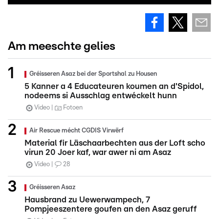
Am meeschte gelies
Gréisseren Asaz bei der Sportshal zu Housen
5 Kanner a 4 Educateuren koumen an d'Spidol,
nodeems si Ausschlag entwéckelt hunn
Video
Fotoen
Air Rescue mécht CGDIS Virwërf
Material fir Läschaarbechten aus der Loft scho
virun 20 Joer kaf, war awer ni am Asaz
Video
28
Gréisseren Asaz
Hausbrand zu Uewerwampech, 7
Pompjeeszentere goufen an den Asaz geruff