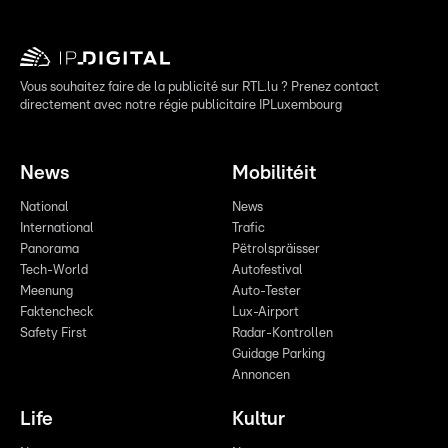
Vous souhaitez faire de la publicité sur RTL.lu ? Prenez contact
directement avec notre régie publicitaire IPLuxembourg
News
Mobilitéit
National
News
International
Trafic
Panorama
Pëtrolspräisser
Tech-World
Autofestival
Meenung
Auto-Tester
Faktencheck
Lux-Airport
Safety First
Radar-Kontrollen
Guidage Parking
Annoncen
Life
Kultur