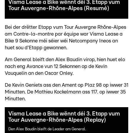
Visma Lease a Bike wënnt déi 3. Etapp vum
Tour Auvergne-Rhône-Alpes (Resumé)
Bei der drëtter Etapp vum Tour Auvergne Rhône-Alpes
am Contre-la-montre par équipe war Visma Lease a
Bike 9 Sekonne méi séier wéi Netcompany Ineos an
huet sou d'Etapp gewonnen.
Am General bleift den Alex Baudin virop, hien huet elo
nach eng Avance vun 12 Sekonnen op de Kevin
Vauquelin an den Oscar Onley.
De Kevin Geniets ass den Ament op Plaz 98 op iwwer 31
Minutten. De Mathieu Kockelmann ass 117. op iwwer 35
Minutten.
Visma Lease a Bike wënnt déi 3. Etapp vum
Tour Auvergne-Rhône-Alpes (Replay)
Den Alex Baudin bleift de Leader am General.