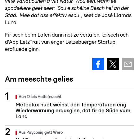
ville Variatiounen a vill Natur. Wou een, wann ee
spadséiere geet seet: 'Sou e schéine Bësch hei an der
Stad.' Mee dat ass effektiv esou"
, seet de José Llamas
Luna.
Fir sech beim Lafen dann net ze verlafen, ka sech och
d'App LetzTrail vun enger Lëtzebuerger Startup
erofluede ginn.
Am meeschte gelies
Vun 12 bis Hallefnuecht
Meteolux huet wéinst den Temperaturen eng
Wiederwarnung erausginn, dat fir de Süde vum
Land
Aus Payconiq gëtt Wero