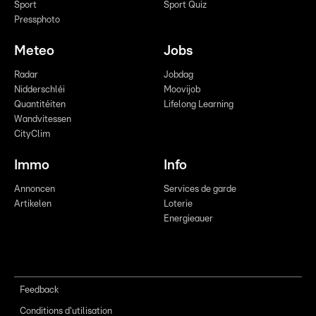
Sport
Sport Quiz
Pressphoto
Meteo
Jobs
Radar
Jobdag
Nidderschléi
Moovijob
Quantitéiten
Lifelong Learning
Wandvitessen
CityClim
Immo
Info
Annoncen
Services de garde
Artikelen
Loterie
Energieauer
Feedback
Conditions d'utilisation