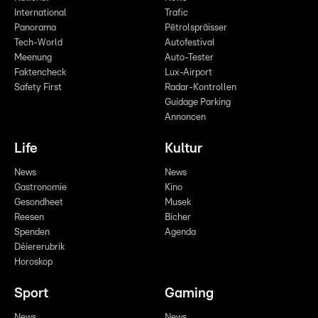
International
Trafic
Panorama
Pëtrolspräisser
Tech-World
Autofestival
Meenung
Auto-Tester
Faktencheck
Lux-Airport
Safety First
Radar-Kontrollen
Guidage Parking
Annoncen
Life
Kultur
News
News
Gastronomie
Kino
Gesondheet
Musek
Reesen
Bicher
Spenden
Agenda
Déiererubrik
Horoskop
Sport
Gaming
News
News