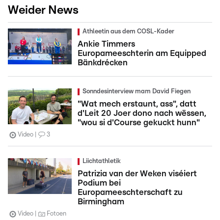
Weider News
Athleetin aus dem COSL-Kader
Ankie Timmers
Europameeschterin am Equipped
Bänkdrécken
Sonndesinterview mam David Fiegen
"Wat mech erstaunt, ass", datt
d'Leit 20 Joer dono nach wëssen,
"wou si d'Course gekuckt hunn"
Video
3
Liichtathletik
Patrizia van der Weken viséiert
Podium bei
Europameeschterschaft zu
Birmingham
Video
Fotoen