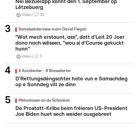
Nei Bezuelapp kënnt den 1. September op
Lëtzebuerg
Video
30
Sonndesinterview mam David Fiegen
"Wat mech erstaunt, ass", datt d'Leit 20 Joer
dono nach wëssen, "wou si d'Course gekuckt
hunn"
Video
3
4 Accidenter - 8 Blesséierter
D'Rettungsdéngschter hate vun e Samschdeg
op e Sonndeg vill ze dinn
Metastasen an de Schanken
De Prostatt-Kriibs beim fréieren US-President
Joe Biden huet sech weider ausgebreet