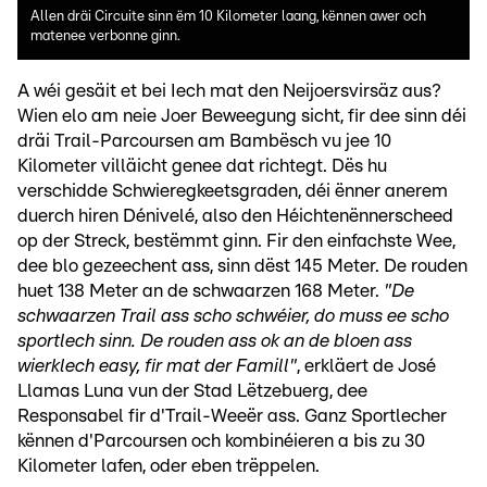
Allen dräi Circuite sinn ëm 10 Kilometer laang, kënnen awer och
matenee verbonne ginn.
A wéi gesäit et bei Iech mat den Neijoersvirsäz aus?
Wien elo am neie Joer Beweegung sicht, fir dee sinn déi
dräi Trail-Parcoursen am Bambësch vu jee 10
Kilometer villäicht genee dat richtegt. Dës hu
verschidde Schwieregkeetsgraden, déi ënner anerem
duerch hiren Dénivelé, also den Héichtenënnerscheed
op der Streck, bestëmmt ginn. Fir den einfachste Wee,
dee blo gezeechent ass, sinn dëst 145 Meter. De rouden
huet 138 Meter an de schwaarzen 168 Meter.
"De
schwaarzen Trail ass scho schwéier, do muss ee scho
sportlech sinn. De rouden ass ok an de bloen ass
wierklech easy, fir mat der Famill"
, erkläert de José
Llamas Luna vun der Stad Lëtzebuerg, dee
Responsabel fir d'Trail-Weeër ass. Ganz Sportlecher
kënnen d'Parcoursen och kombinéieren a bis zu 30
Kilometer lafen, oder eben trëppelen.