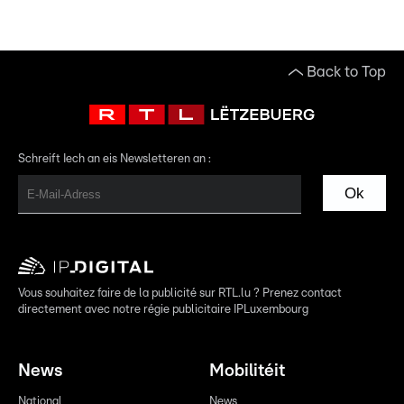
Back to Top
Schreift Iech an eis Newsletteren an :
Ok
Vous souhaitez faire de la publicité sur RTL.lu ? Prenez contact
directement avec notre régie publicitaire IPLuxembourg
News
Mobilitéit
National
News