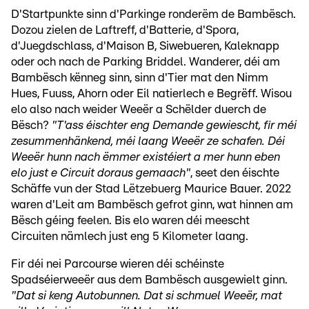
D'Startpunkte sinn d'Parkinge ronderëm de Bambësch.
Dozou zielen de Laftreff, d'Batterie, d'Spora,
d'Juegdschlass, d'Maison B, Siwebueren, Kaleknapp
oder och nach de Parking Briddel. Wanderer, déi am
Bambësch kënneg sinn, sinn d'Tier mat den Nimm
Hues, Fuuss, Ahorn oder Eil natierlech e Begrëff. Wisou
elo also nach weider Weeër a Schëlder duerch de
Bësch?
"T'ass éischter eng Demande gewiescht, fir méi
zesummenhänkend, méi laang Weeër ze schafen. Déi
Weeër hunn nach ëmmer existéiert a mer hunn eben
elo just e Circuit doraus gemaach"
, seet den éischte
Schäffe vun der Stad Lëtzebuerg Maurice Bauer. 2022
waren d'Leit am Bambësch gefrot ginn, wat hinnen am
Bësch géing feelen. Bis elo waren déi meescht
Circuiten nämlech just eng 5 Kilometer laang.
Fir déi nei Parcourse wieren déi schéinste
Spadséierweeër aus dem Bambësch ausgewielt ginn.
"Dat si keng Autobunnen. Dat si schmuel Weeër, mat