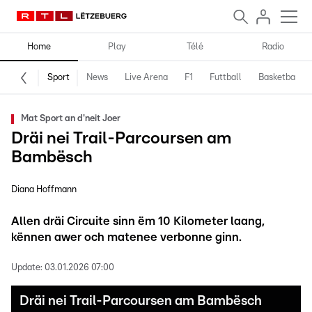
Home
Play
Télé
Radio
Sport
News
Live Arena
F1
Futtball
Basketball
Mat Sport an d'neit Joer
Dräi nei Trail-Parcoursen am
Bambësch
Diana Hoffmann
Allen dräi Circuite sinn ëm 10 Kilometer laang,
kënnen awer och matenee verbonne ginn.
Update:
03.01.2026 07:00
Dräi nei Trail-Parcoursen am Bambësch