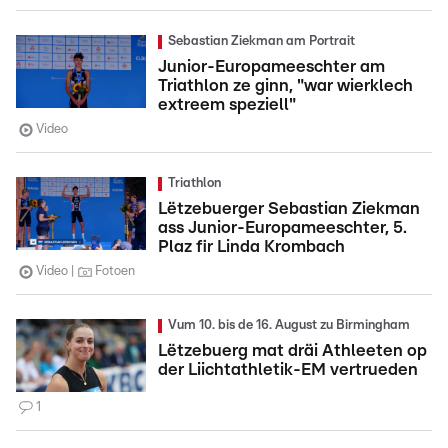
Sebastian Ziekman am Portrait
Junior-Europameeschter am
Triathlon ze ginn, "war wierklech
extreem speziell"
Video
Triathlon
Lëtzebuerger Sebastian Ziekman
ass Junior-Europameeschter, 5.
Plaz fir Linda Krombach
Video
Fotoen
Vum 10. bis de 16. August zu Birmingham
Lëtzebuerg mat dräi Athleeten op
der Liichtathletik-EM vertrueden
1