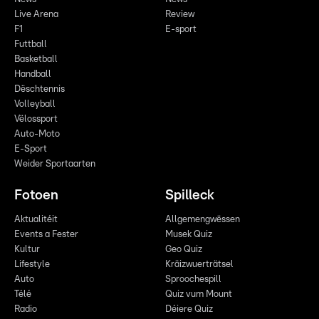
Live Arena
Review
F1
E-sport
Futtball
Basketball
Handball
Dëschtennis
Volleyball
Vëlossport
Auto-Moto
E-Sport
Weider Sportaarten
Fotoen
Spilleck
Aktualitéit
Allgemengwëssen
Events a Fester
Musek Quiz
Kultur
Geo Quiz
Lifestyle
Kräizwuerträtsel
Auto
Sproochespill
Télé
Quiz vum Mount
Radio
Déiere Quiz