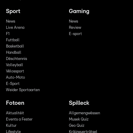
Sport
Gaming
News
News
Live Arena
Review
F1
E-sport
Futtball
Basketball
Handball
Dëschtennis
Volleyball
Vëlossport
Auto-Moto
E-Sport
Weider Sportaarten
Fotoen
Spilleck
Aktualitéit
Allgemengwëssen
Events a Fester
Musek Quiz
Kultur
Geo Quiz
Lifestyle
Kräizwuerträtsel