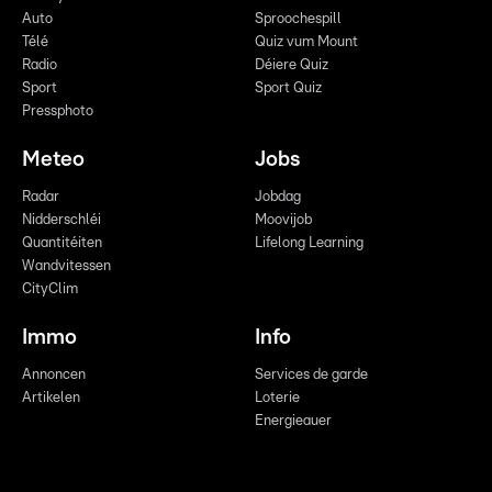
Auto
Sproochespill
Télé
Quiz vum Mount
Radio
Déiere Quiz
Sport
Sport Quiz
Pressphoto
Meteo
Jobs
Radar
Jobdag
Nidderschléi
Moovijob
Quantitéiten
Lifelong Learning
Wandvitessen
CityClim
Immo
Info
Annoncen
Services de garde
Artikelen
Loterie
Energieauer