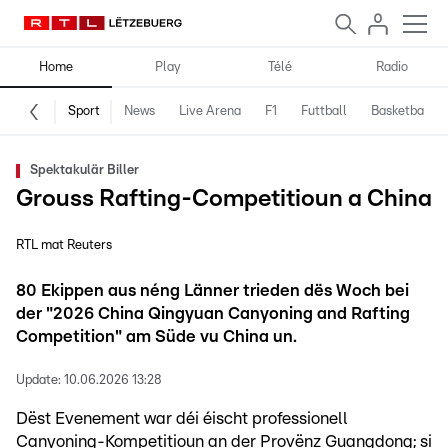
Home
Play
Télé
Radio
Sport
News
Live Arena
F1
Futtball
Basketball
Spektakulär Biller
Grouss Rafting-Competitioun a China
RTL mat Reuters
80 Ekippen aus néng Länner trieden dës Woch bei
der "2026 China Qingyuan Canyoning and Rafting
Competition" am Süde vu China un.
Update:
10.06.2026 13:28
Dëst Evenement war déi éischt professionell
Canyoning-Kompetitioun an der Provënz Guangdong; si