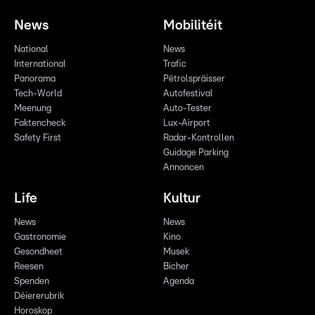
News
Mobilitéit
National
News
International
Trafic
Panorama
Pëtrolspräisser
Tech-World
Autofestival
Meenung
Auto-Tester
Faktencheck
Lux-Airport
Safety First
Radar-Kontrollen
Guidage Parking
Annoncen
Life
Kultur
News
News
Gastronomie
Kino
Gesondheet
Musek
Reesen
Bicher
Spenden
Agenda
Déiererubrik
Horoskop