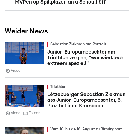
MVPen op Spillplazen an a Schoulhäff
Weider News
Sebastian Ziekman am Portrait
Junior-Europameeschter am
Triathlon ze ginn, "war wierklech
extreem speziell"
Video
Triathlon
Lëtzebuerger Sebastian Ziekman
ass Junior-Europameeschter, 5.
Plaz fir Linda Krombach
Video
Fotoen
Vum 10. bis de 16. August zu Birmingham