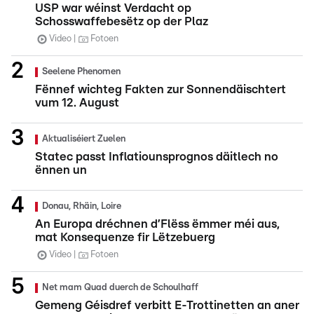
USP war wéinst Verdacht op
Schosswaffebesëtz op der Plaz
Video
Fotoen
Seelene Phenomen
Fënnef wichteg Fakten zur Sonnendäischtert
vum 12. August
Aktualiséiert Zuelen
Statec passt Inflatiounsprognos däitlech no
ënnen un
Donau, Rhäin, Loire
An Europa dréchnen d’Flëss ëmmer méi aus,
mat Konsequenze fir Lëtzebuerg
Video
Fotoen
Net mam Quad duerch de Schoulhaff
Gemeng Géisdref verbitt E-Trottinetten an aner