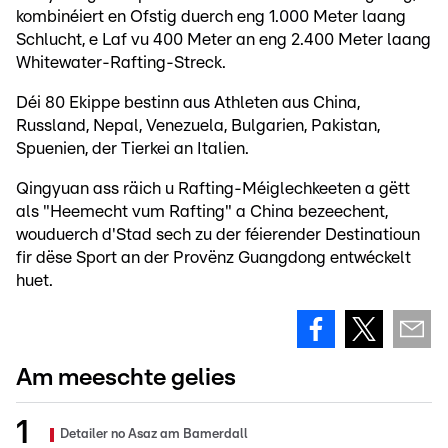
kombinéiert en Ofstig duerch eng 1.000 Meter laang
Schlucht, e Laf vu 400 Meter an eng 2.400 Meter laang
Whitewater-Rafting-Streck.
Déi 80 Ekippe bestinn aus Athleten aus China,
Russland, Nepal, Venezuela, Bulgarien, Pakistan,
Spuenien, der Tierkei an Italien.
Qingyuan ass räich u Rafting-Méiglechkeeten a gëtt
als "Heemecht vum Rafting" a China bezeechent,
wouduerch d'Stad sech zu der féierender Destinatioun
fir dëse Sport an der Provënz Guangdong entwéckelt
huet.
Am meeschte gelies
Detailer no Asaz am Bamerdall