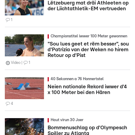
Lëtzebuerg mat dräi Athleeten op
der Liichtathletik-EM vertrueden
1
Championstitel iwwer 100 Meter gewonnen
"Sou lues geet et rëm besser", sou
d'Patrizia van der Weken no hirem
Retour op d'Pist
Video
1
40 Sekonnen a 76 Honnertstel
Neien nationale Rekord iwwer d'4
x 100 Meter bei den Hären
4
Haut virun 30 Joer
Bommenuschlag op d'Olympesch
Spiller zu Atlanta