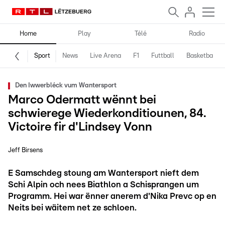
Home
Play
Télé
Radio
Sport
News
Live Arena
F1
Futtball
Basketball
Den Iwwerbléck vum Wantersport
Marco Odermatt wënnt bei
schwierege Wiederkonditiounen, 84.
Victoire fir d'Lindsey Vonn
Jeff Birsens
E Samschdeg stoung am Wantersport nieft dem
Schi Alpin och nees Biathlon a Schisprangen um
Programm. Hei war ënner anerem d'Nika Prevc op en
Neits bei wäitem net ze schloen.