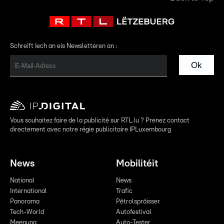
Schreift Iech an eis Newsletteren an :
Ok
Vous souhaitez faire de la publicité sur RTL.lu ? Prenez contact
directement avec notre régie publicitaire IPLuxembourg
News
Mobilitéit
National
News
International
Trafic
Panorama
Pëtrolspräisser
Tech-World
Autofestival
Meenung
Auto-Tester