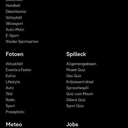
Handball
Dëschtennis
Volleyball
Vëlossport
Auto-Moto
E-Sport
Weider Sportaarten
Fotoen
Spilleck
Aktualitéit
Allgemengwëssen
Events a Fester
Musek Quiz
Kultur
Geo Quiz
Lifestyle
Kräizwuerträtsel
Auto
Sproochespill
Télé
Quiz vum Mount
Radio
Déiere Quiz
Sport
Sport Quiz
Pressphoto
Meteo
Jobs