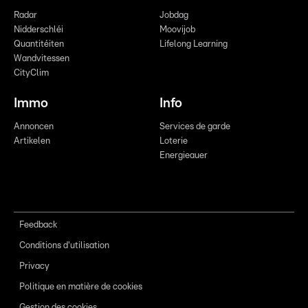
Radar
Jobdag
Nidderschléi
Moovijob
Quantitéiten
Lifelong Learning
Wandvitessen
CityClim
Immo
Info
Annoncen
Services de garde
Artikelen
Loterie
Energieauer
Feedback
Conditions d'utilisation
Privacy
Politique en matière de cookies
Gestion des cookies