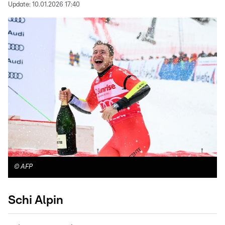
Update:
10.01.2026 17:40
©
AFP
Schi Alpin