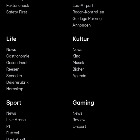
Faktencheck
Lux-Airport
Safety First
Radar-Kontrollen
Guidage Parking
Annoncen
Life
Kultur
News
News
Gastronomie
Kino
Gesondheet
Musek
Reesen
Bicher
Spenden
Agenda
Déiererubrik
Horoskop
Sport
Gaming
News
News
Live Arena
Review
F1
E-sport
Futtball
Basketball