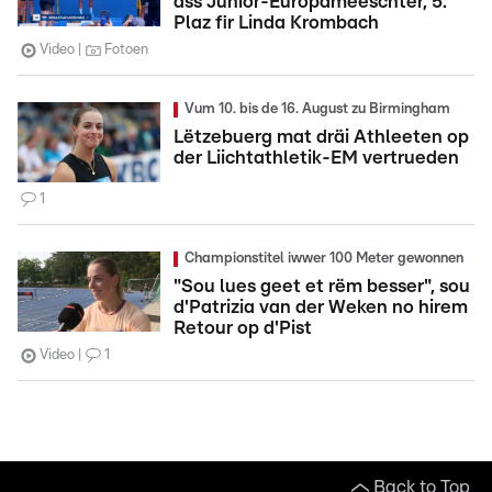
ass Junior-Europameeschter, 5.
Plaz fir Linda Krombach
Video
Fotoen
Vum 10. bis de 16. August zu Birmingham
Lëtzebuerg mat dräi Athleeten op
der Liichtathletik-EM vertrueden
1
Championstitel iwwer 100 Meter gewonnen
"Sou lues geet et rëm besser", sou
d'Patrizia van der Weken no hirem
Retour op d'Pist
Video
1
Back to Top