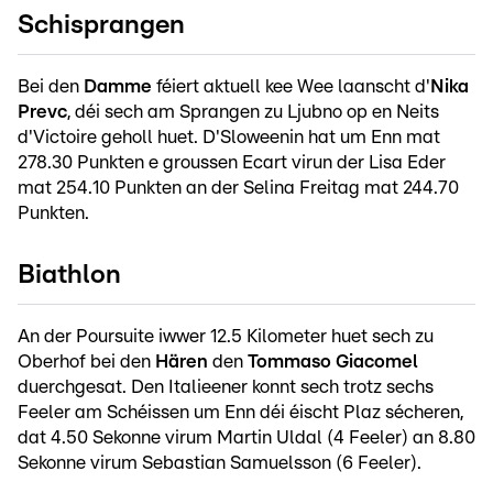
Schisprangen
Bei den
Damme
féiert aktuell kee Wee laanscht d'
Nika
Prevc
, déi sech am Sprangen zu Ljubno op en Neits
d'Victoire geholl huet. D'Sloweenin hat um Enn mat
278.30 Punkten e groussen Ecart virun der Lisa Eder
mat 254.10 Punkten an der Selina Freitag mat 244.70
Punkten.
Biathlon
An der Poursuite iwwer 12.5 Kilometer huet sech zu
Oberhof bei den
Hären
den
Tommaso Giacomel
duerchgesat. Den Italieener konnt sech trotz sechs
Feeler am Schéissen um Enn déi éischt Plaz sécheren,
dat 4.50 Sekonne virum Martin Uldal (4 Feeler) an 8.80
Sekonne virum Sebastian Samuelsson (6 Feeler).