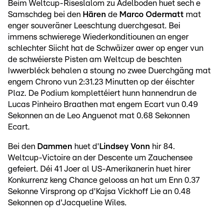
Beim Weltcup-Riseslalom zu Adelboden huet sech e
Samschdeg bei den
Hären
de
Marco Odermatt
mat
enger souveräner Leeschtung duerchgesat. Bei
immens schwierege Wiederkonditiounen an enger
schlechter Siicht hat de Schwäizer awer op enger vun
de schwéierste Pisten am Weltcup de beschten
Iwwerbléck behalen a stoung no zwee Duerchgäng mat
engem Chrono vun 2:31.23 Minutten op der éischter
Plaz. De Podium komplettéiert hunn hannendrun de
Lucas Pinheiro Braathen mat engem Ecart vun 0.49
Sekonnen an de Leo Anguenot mat 0.68 Sekonnen
Ecart.
Bei den
Dammen
huet d'
Lindsey Vonn
hir 84.
Weltcup-Victoire an der Descente um Zauchensee
gefeiert. Déi 41 Joer al US-Amerikanerin huet hirer
Konkurrenz keng Chance gelooss an hat um Enn 0.37
Sekonne Virsprong op d'Kajsa Vickhoff Lie an 0.48
Sekonnen op d'Jacqueline Wiles.