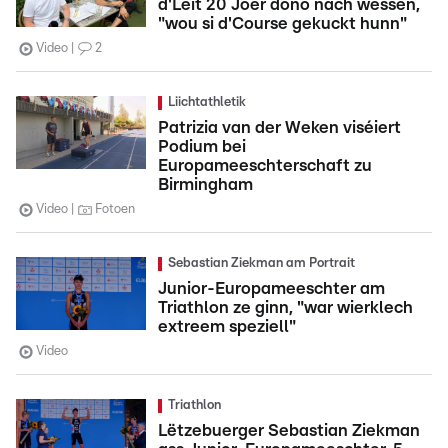
d'Leit 20 Joer dono nach wëssen,
"wou si d'Course gekuckt hunn"
Video
2
Liichtathletik
Patrizia van der Weken viséiert
Podium bei
Europameeschterschaft zu
Birmingham
Video
Fotoen
Sebastian Ziekman am Portrait
Junior-Europameeschter am
Triathlon ze ginn, "war wierklech
extreem speziell"
Video
Triathlon
Lëtzebuerger Sebastian Ziekman