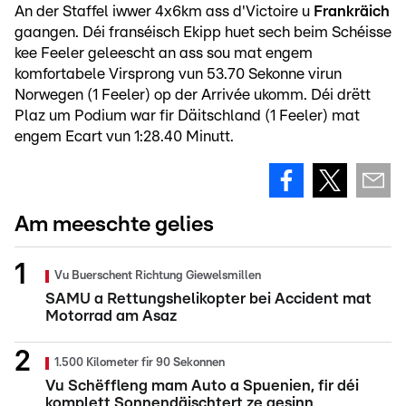
An der Staffel iwwer 4x6km ass d'Victoire u
Frankräich
gaangen. Déi franséisch Ekipp huet sech beim Schéisse
kee Feeler geleescht an ass sou mat engem
komfortabele Virsprong vun 53.70 Sekonne virun
Norwegen (1 Feeler) op der Arrivée ukomm. Déi drëtt
Plaz um Podium war fir Däitschland (1 Feeler) mat
engem Ecart vun 1:28.40 Minutt.
Am meeschte gelies
Vu Buerschent Richtung Giewelsmillen
SAMU a Rettungshelikopter bei Accident mat
Motorrad am Asaz
1.500 Kilometer fir 90 Sekonnen
Vu Schëffleng mam Auto a Spuenien, fir déi
komplett Sonnendäischtert ze gesinn