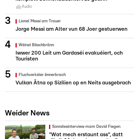
Audio
Lionel Messi am Trauer
Jorge Messi am Alter vun 68 Joer gestuerwen
Wéinst Bëschbränn
Iwwer 200 Leit um Gardaséi evakuéiert, och
Touristen
Fluchverkéier ënnerbrach
Vulkan Ätna op Sizilien op en Neits ausgebrach
Weider News
Sonndesinterview mam David Fiegen
"Wat mech erstaunt ass", datt