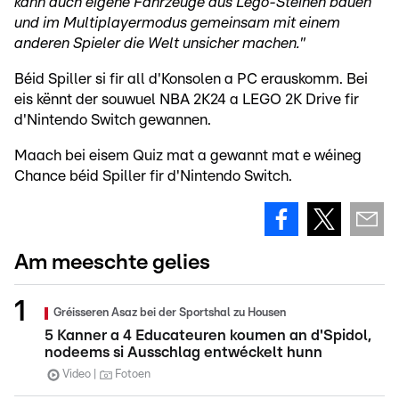
kann auch eigene Fahrzeuge aus Lego-Steinen bauen
und im Multiplayermodus gemeinsam mit einem
anderen Spieler die Welt unsicher machen."
Béid Spiller si fir all d'Konsolen a PC erauskomm. Bei
eis kënnt der souwuel NBA 2K24 a LEGO 2K Drive fir
d'Nintendo Switch gewannen.
Maach bei eisem Quiz mat a gewannt mat e wéineg
Chance béid Spiller fir d'Nintendo Switch.
Am meeschte gelies
Gréisseren Asaz bei der Sportshal zu Housen
5 Kanner a 4 Educateuren koumen an d'Spidol,
nodeems si Ausschlag entwéckelt hunn
Video
Fotoen