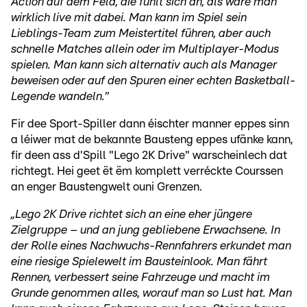
Action auf dem Feld, die fühlt sich an, als wäre man
wirklich live mit dabei. Man kann im Spiel sein
Lieblings-Team zum Meistertitel führen, aber auch
schnelle Matches allein oder im Multiplayer-Modus
spielen. Man kann sich alternativ auch als Manager
beweisen oder auf den Spuren einer echten Basketball-
Legende wandeln."
Fir dee Sport-Spiller dann éischter manner eppes sinn
a léiwer mat de bekannte Bausteng eppes ufänke kann,
fir deen ass d'Spill "Lego 2K Drive" warscheinlech dat
richtegt. Hei geet ët ëm komplett verréckte Courssen
an enger Baustengwelt ouni Grenzen.
„Lego 2K Drive richtet sich an eine eher jüngere
Zielgruppe – und an jung gebliebene Erwachsene. In
der Rolle eines Nachwuchs-Rennfahrers erkundet man
eine riesige Spielewelt im Bausteinlook. Man fährt
Rennen, verbessert seine Fahrzeuge und macht im
Grunde genommen alles, worauf man so Lust hat. Man