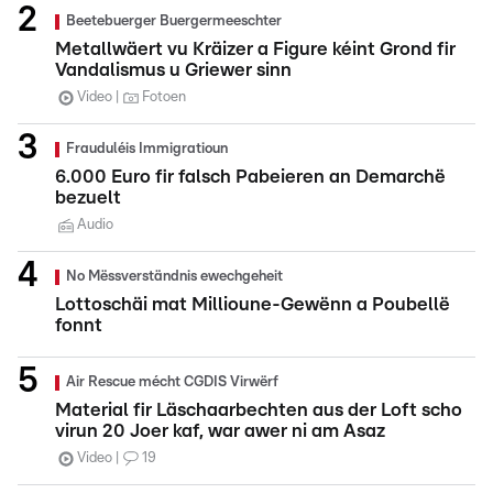
Beetebuerger Buergermeeschter
Metallwäert vu Kräizer a Figure kéint Grond fir
Vandalismus u Griewer sinn
Video
Fotoen
Frauduléis Immigratioun
6.000 Euro fir falsch Pabeieren an Demarchë
bezuelt
Audio
No Mëssverständnis ewechgeheit
Lottoschäi mat Millioune-Gewënn a Poubellë
fonnt
Air Rescue mécht CGDIS Virwërf
Material fir Läschaarbechten aus der Loft scho
virun 20 Joer kaf, war awer ni am Asaz
Video
19