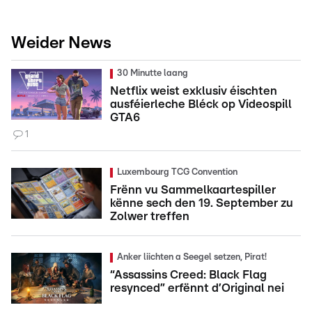
Weider News
30 Minutte laang
Netflix weist exklusiv éischten
ausféierleche Bléck op Videospill
GTA6
1
Luxembourg TCG Convention
Frënn vu Sammelkaartespiller
kënne sech den 19. September zu
Zolwer treffen
Anker liichten a Seegel setzen, Pirat!
“Assassins Creed: Black Flag
resynced” erfënnt d’Original nei