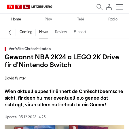
Home
Play
Télé
Radio
Gaming
News
Review
E-sport
Verfréite Chrëschtkaddo
Gewannt NBA 2K24 a LEGO 2K Drive
fir d'Nintendo Switch
David Winter
Wien aktuell eppes fir ënnert de Chrëschtbeemsche
sicht, fir deen hu mer eventuell elo genee dat
richtegt, virun allem natierlech fir eis Gamer!
Update:
05.12.2023 14:25