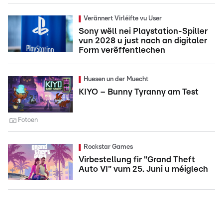
Verännert Virléifte vu User
Sony wëll nei Playstation-Spiller
vun 2028 u just nach an digitaler
Form verëffentlechen
Huesen un der Muecht
KIYO – Bunny Tyranny am Test
Fotoen
Rockstar Games
Virbestellung fir "Grand Theft
Auto VI" vum 25. Juni u méiglech