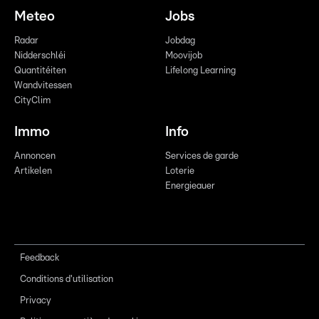
Meteo
Jobs
Radar
Jobdag
Nidderschléi
Moovijob
Quantitéiten
Lifelong Learning
Wandvitessen
CityClim
Immo
Info
Annoncen
Services de garde
Artikelen
Loterie
Energieauer
Feedback
Conditions d'utilisation
Privacy