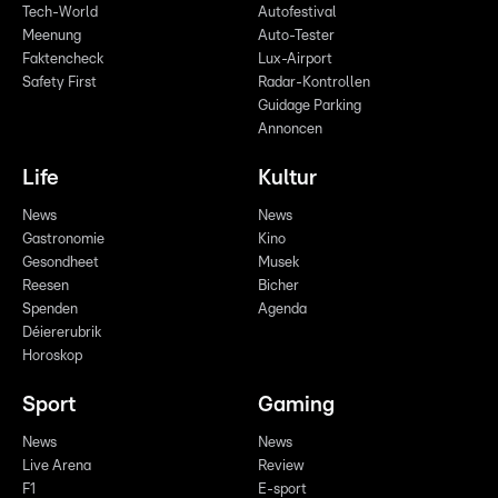
Tech-World
Autofestival
Meenung
Auto-Tester
Faktencheck
Lux-Airport
Safety First
Radar-Kontrollen
Guidage Parking
Annoncen
Life
Kultur
News
News
Gastronomie
Kino
Gesondheet
Musek
Reesen
Bicher
Spenden
Agenda
Déiererubrik
Horoskop
Sport
Gaming
News
News
Live Arena
Review
F1
E-sport