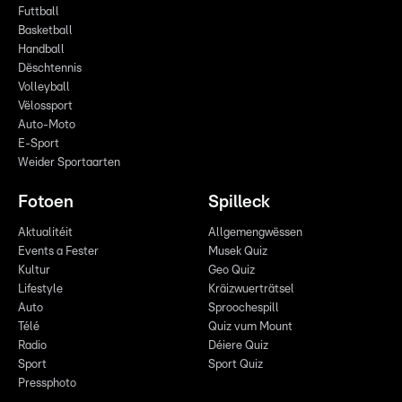
Futtball
Basketball
Handball
Dëschtennis
Volleyball
Vëlossport
Auto-Moto
E-Sport
Weider Sportaarten
Fotoen
Spilleck
Aktualitéit
Allgemengwëssen
Events a Fester
Musek Quiz
Kultur
Geo Quiz
Lifestyle
Kräizwuerträtsel
Auto
Sproochespill
Télé
Quiz vum Mount
Radio
Déiere Quiz
Sport
Sport Quiz
Pressphoto