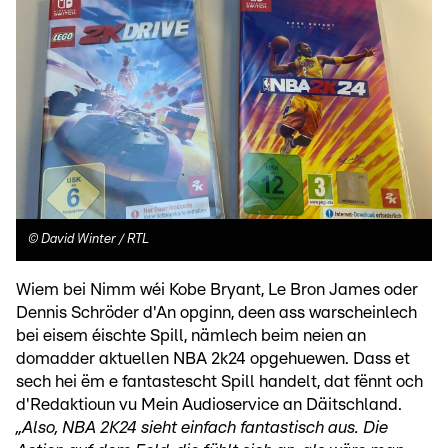
©
David Winter / RTL
Wiem bei Nimm wéi Kobe Bryant, Le Bron James oder
Dennis Schröder d'An opginn, deen ass warscheinlech
bei eisem éischte Spill, nämlech beim neien an
domadder aktuellen NBA 2k24 opgehuewen. Dass et
sech hei ëm e fantastescht Spill handelt, dat fënnt och
d'Redaktioun vu Mein Audioservice an Däitschland.
„Also, NBA 2K24 sieht einfach fantastisch aus. Die