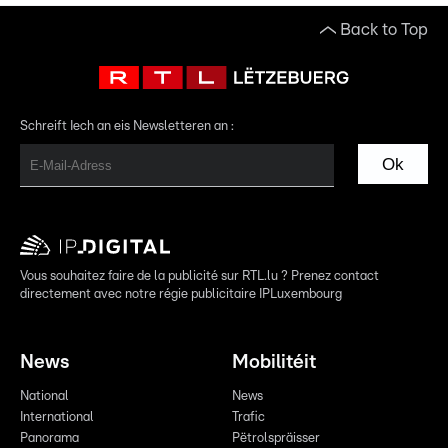
Back to Top
Schreift Iech an eis Newsletteren an :
Ok
Vous souhaitez faire de la publicité sur RTL.lu ? Prenez contact
directement avec notre régie publicitaire IPLuxembourg
News
Mobilitéit
National
News
International
Trafic
Panorama
Pëtrolspräisser