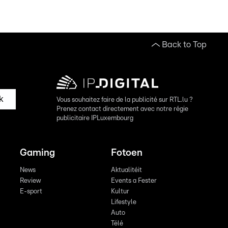
Back to Top
k
Vous souhaitez faire de la publicité sur RTL.lu ?
Prenez contact directement avec notre régie
publicitaire IPLuxembourg
Gaming
Fotoen
News
Aktualitéit
Review
Events a Fester
E-sport
Kultur
Lifestyle
Auto
Télé