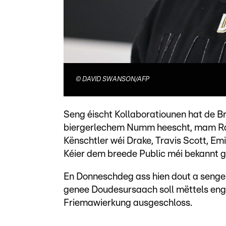
©
DAVID SWANSON/AFP
Seng éischt Kollaboratiounen hat de B
biergerlechem Numm heescht, mam Rap
Kënschtler wéi Drake, Travis Scott, Em
Kéier dem breede Public méi bekannt g
En Donneschdeg ass hien dout a senge
genee Doudesursaach soll mëttels enge
Friemawierkung ausgeschloss.