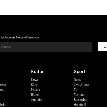
 Iech an eis Newsletteren an :
O
Kultur
Sport
News
News
omie
Kino
Live Arena
eet
Musek
F1
Bicher
Futtball
n
Agenda
Basketball
brik
Handball