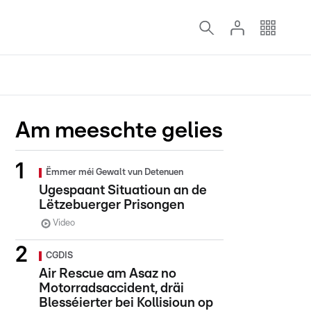
Am meeschte gelies
Ëmmer méi Gewalt vun Detenuen
Ugespaant Situatioun an de
Lëtzebuerger Prisongen
Video
CGDIS
Air Rescue am Asaz no
Motorradsaccident, dräi
Blesséierter bei Kollisioun op