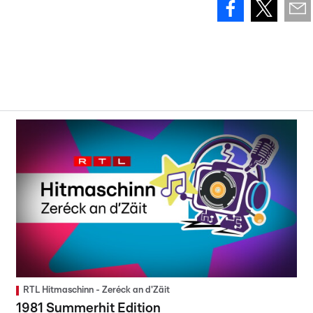
RTL Hitmaschinn - Zeréck an d'Zäit
1981 Summerhit Edition