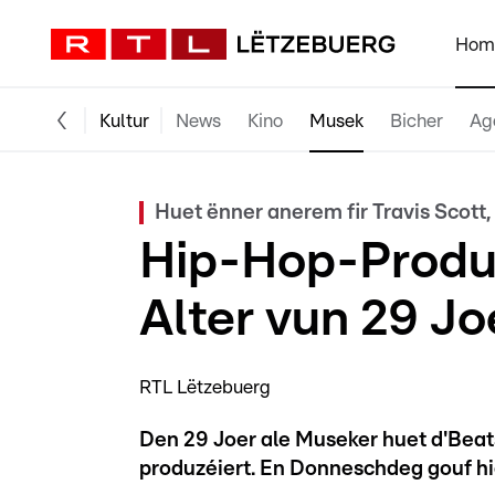
Hom
Kultur
News
Kino
Musek
Bicher
Ag
Huet ënner anerem fir Travis Scott
Hip-Hop-Produ
Alter vun 29 J
RTL Lëtzebuerg
Den 29 Joer ale Museker huet d'Beat
produzéiert. En Donneschdeg gouf hi