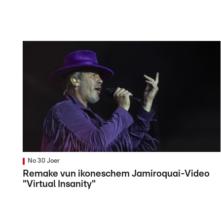
No 30 Joer
Remake vun ikoneschem Jamiroquai-Video
"Virtual Insanity"