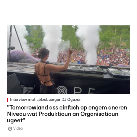
Interview mat Lëtzebuerger DJ Ogazón
"Tomorrowland ass einfach op engem aneren
Niveau wat Produktioun an Organisatioun
ugeet"
Video