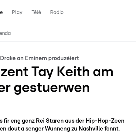
e
Play
Télé
Radio
enda
, Drake an Eminem produzéiert
zent Tay Keith am
oer gestuerwen
s fir eng ganz Rei Staren aus der Hip-Hop-Zeen
en dout a senger Wunneng zu Nashville fonnt.