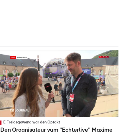
E Freidegowend war den Optakt
Den Organisateur vum "Echterlive" Maxime