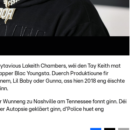
rytavious Lakeith Chambers, wéi den Tay Keith mat
per Blac Youngsta. Duerch Produktioune fir
inem, Lil Baby oder Gunna, ass hien 2018 eng éischte
inn.
r Wunneng zu Nashville am Tennessee fonnt ginn. Déi
r Autopsie gekläert ginn, d'Police huet eng