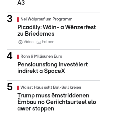
A3
Nei Wäiprouf um Programm
Picadilly: Wäin- a Wënzerfest
zu Briedemes
Video
Fotoen
Ronn 6 Milliounen Euro
Pensiounsfong investéiert
indirekt a SpaceX
Wäisst Haus sollt Bal-Sall kréien
Trump muss ëmstriddenen
Ëmbau no Geriichtsurteel elo
awer stoppen