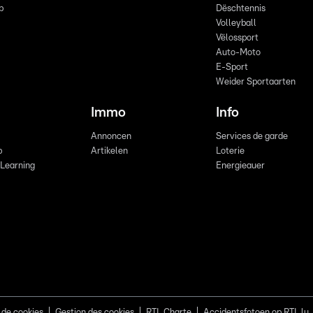
p
Dëschtennis
Volleyball
Vëlossport
Auto-Moto
E-Sport
Weider Sportaarten
Immo
Info
Annoncen
Services de garde
b
Artikelen
Loterie
 Learning
Energieauer
 de cookies
Gestion des cookies
RTL Charte
Accidentsfotoen op RTL.lu