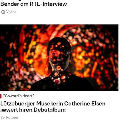
Bender am RTL-Interview
Video
"Coward's Heart"
Lëtzebuerger Musekerin Catherine Elsen
iwwert hiren Debutalbum
Fotoen