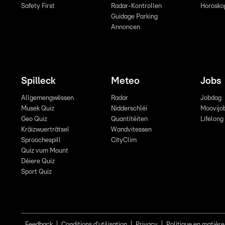
Safety First
Radar-Kontrollen
Horosko
Guidage Parking
Annoncen
Spilleck
Meteo
Jobs
Allgemengwëssen
Radar
Jobdag
Musek Quiz
Nidderschléi
Moovijo
Geo Quiz
Quantitéiten
Lifelong
Kräizwuerträtsel
Wandvitessen
Sproochespill
CityClim
Quiz vum Mount
Déiere Quiz
Sport Quiz
Feedback
Conditions d'utilisation
Privacy
Politique en matière