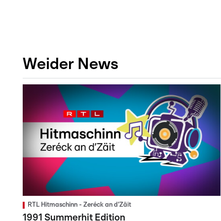
Weider News
RTL Hitmaschinn - Zeréck an d'Zäit
1991 Summerhit Edition