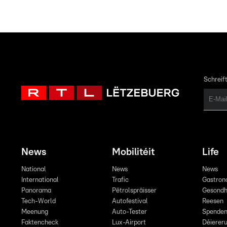
Schreift
News
Mobilitéit
Life
National
News
News
International
Trafic
Gastron
Panorama
Pëtrolspräisser
Gesondh
Tech-World
Autofestival
Reesen
Meenung
Auto-Tester
Spende
Faktencheck
Lux-Airport
Déiereru