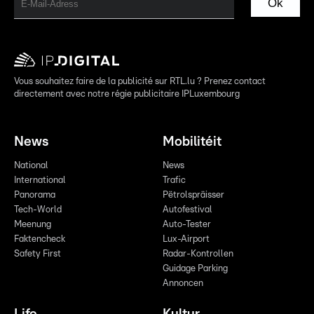
Ok
Vous souhaitez faire de la publicité sur RTL.lu ? Prenez contact
directement avec notre régie publicitaire IPLuxembourg
News
Mobilitéit
National
News
International
Trafic
Panorama
Pëtrolspräisser
Tech-World
Autofestival
Meenung
Auto-Tester
Faktencheck
Lux-Airport
Safety First
Radar-Kontrollen
Guidage Parking
Annoncen