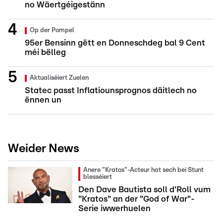
no Wäertgéigestänn
Op der Pompel
95er Bensinn gëtt en Donneschdeg bal 9 Cent
méi bëlleg
Aktualiséiert Zuelen
Statec passt Inflatiounsprognos däitlech no
ënnen un
Weider News
Anere "Kratos"-Acteur hat sech bei Stunt
blesséiert
Den Dave Bautista soll d'Roll vum
"Kratos" an der "God of War"-
Serie iwwerhuelen