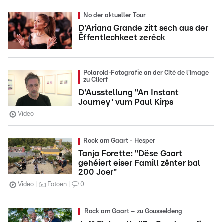
No der aktueller Tour
D'Ariana Grande zitt sech aus der
Ëffentlechkeet zeréck
Polaroid-Fotografie an der Cité de l'image
zu Clierf
D'Ausstellung "An Instant
Journey" vum Paul Kirps
Video
Rock am Gaart - Hesper
Tanja Forette: "Dëse Gaart
gehéiert eiser Famill zënter bal
200 Joer"
Video
Fotoen
0
Rock am Gaart – zu Gousseldeng