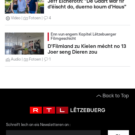
Jeff Elcheroth: "De Gaart war fir
d’éischt do, duerno koum d’Haus"
Video
Fotoen
4
Enn vun engem Kapitel Lëtzebuerger
Filmgeschicht
D'Filmland zu Kielen mécht no 13
Joer seng Dieren zou
Audio
Fotoen
1
Back to Top
Schreift Iech an eis Newsletteren an :