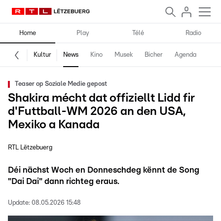
Home
Play
Télé
Radio
Kultur
News
Kino
Musek
Bicher
Agenda
Teaser op Soziale Medie gepost
Shakira mécht dat offiziellt Lidd fir
d'Futtball-WM 2026 an den USA,
Mexiko a Kanada
RTL Lëtzebuerg
Déi nächst Woch en Donneschdeg kënnt de Song
"Dai Dai" dann richteg eraus.
Update:
08.05.2026 15:48