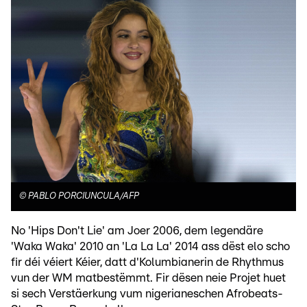
©
PABLO PORCIUNCULA/AFP
No 'Hips Don't Lie' am Joer 2006, dem legendäre
'Waka Waka' 2010 an 'La La La' 2014 ass dëst elo scho
fir déi véiert Kéier, datt d'Kolumbianerin de Rhythmus
vun der WM matbestëmmt. Fir dësen neie Projet huet
si sech Verstäerkung vum nigerianeschen Afrobeats-