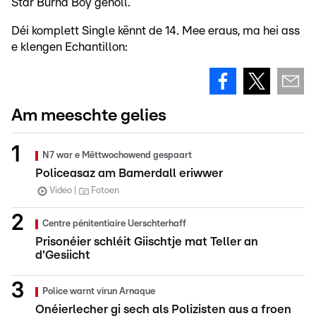
Star Burna Boy geholl.
Déi komplett Single kënnt de 14. Mee eraus, ma hei ass
e klengen Echantillon:
Am meeschte gelies
N7 war e Mëttwochowend gespaart
Policeasaz am Bamerdall eriwwer
Video
Fotoen
Centre pénitentiaire Uerschterhaff
Prisonéier schléit Giischtje mat Teller an
d'Gesiicht
Police warnt virun Arnaque
Onéierlecher gi sech als Polizisten aus a froen