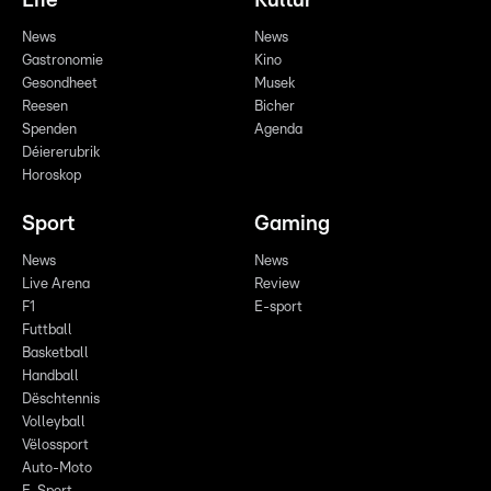
Life
Kultur
News
News
Gastronomie
Kino
Gesondheet
Musek
Reesen
Bicher
Spenden
Agenda
Déiererubrik
Horoskop
Sport
Gaming
News
News
Live Arena
Review
F1
E-sport
Futtball
Basketball
Handball
Dëschtennis
Volleyball
Vëlossport
Auto-Moto