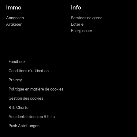
Immo
Info
Annoncen
Services de garde
Artikelen
Loterie
Energieauer
Feedback
Conditions d'utilisation
Privacy
Politique en matière de cookies
Gestion des cookies
RTL Charte
Accidentsfotoen op RTL.lu
Push Astellungen