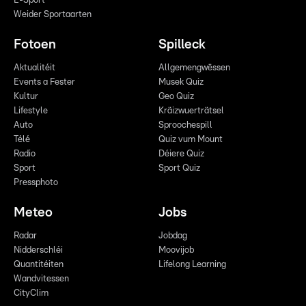
E-Sport
Weider Sportaarten
Fotoen
Spilleck
Aktualitéit
Allgemengwëssen
Events a Fester
Musek Quiz
Kultur
Geo Quiz
Lifestyle
Kräizwuerträtsel
Auto
Sproochespill
Télé
Quiz vum Mount
Radio
Déiere Quiz
Sport
Sport Quiz
Pressphoto
Meteo
Jobs
Radar
Jobdag
Nidderschléi
Moovijob
Quantitéiten
Lifelong Learning
Wandvitessen
CityClim