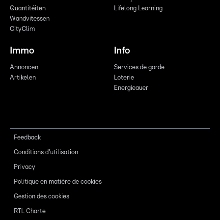
Quantitéiten
Lifelong Learning
Wandvitessen
CityClim
Immo
Info
Annoncen
Services de garde
Artikelen
Loterie
Energieauer
Feedback
Conditions d'utilisation
Privacy
Politique en matière de cookies
Gestion des cookies
RTL Charte