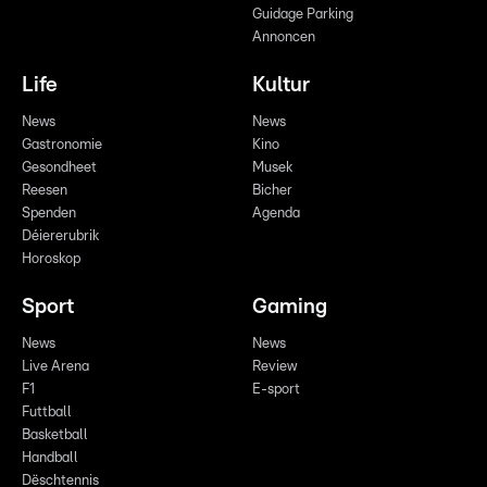
Guidage Parking
Annoncen
Life
Kultur
News
News
Gastronomie
Kino
Gesondheet
Musek
Reesen
Bicher
Spenden
Agenda
Déiererubrik
Horoskop
Sport
Gaming
News
News
Live Arena
Review
F1
E-sport
Futtball
Basketball
Handball
Dëschtennis