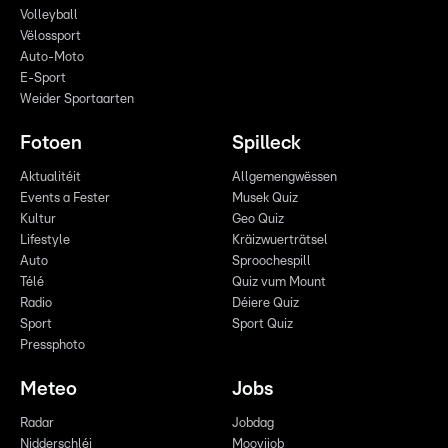
Volleyball
Vëlossport
Auto-Moto
E-Sport
Weider Sportaarten
Fotoen
Spilleck
Aktualitéit
Allgemengwëssen
Events a Fester
Musek Quiz
Kultur
Geo Quiz
Lifestyle
Kräizwuerträtsel
Auto
Sproochespill
Télé
Quiz vum Mount
Radio
Déiere Quiz
Sport
Sport Quiz
Pressphoto
Meteo
Jobs
Radar
Jobdag
Nidderschléi
Moovijob