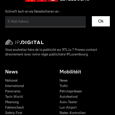
Schreift Iech an eis Newsletteren an :
Ok
Vous souhaitez faire de la publicité sur RTL.lu ? Prenez contact
directement avec notre régie publicitaire IPLuxembourg
News
Mobilitéit
National
News
International
Trafic
Panorama
Pëtrolspräisser
Tech-World
Autofestival
Meenung
Auto-Tester
Faktencheck
Lux-Airport
Safety First
Radar-Kontrollen