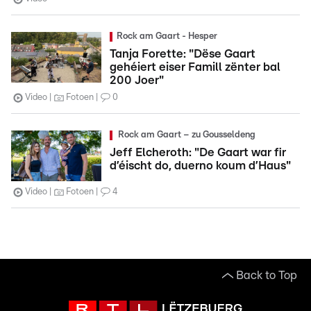
Rock am Gaart - Hesper
Tanja Forette: "Dëse Gaart
gehéiert eiser Famill zënter bal
200 Joer"
Video
Fotoen
0
Rock am Gaart – zu Gousseldeng
Jeff Elcheroth: "De Gaart war fir
d’éischt do, duerno koum d’Haus"
Video
Fotoen
4
Back to Top