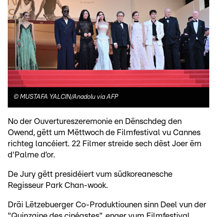
©
MUSTAFA YALCIN/Anadolu via AFP
No der Ouvertureszeremonie en Dënschdeg den
Owend, gëtt um Mëttwoch de Filmfestival vu Cannes
richteg lancéiert. 22 Filmer streide sech dëst Joer ëm
d'Palme d’or.
De Jury gëtt presidéiert vum südkoreanesche
Regisseur Park Chan-wook.
Dräi Lëtzebuerger Co-Produktiounen sinn Deel vun der
"Quinzaine des cinéastes", enger vum Filmfestival