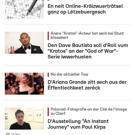
En neit Online-Kräizwuerträtsel
ganz op Lëtzebuergesch
Anere "Kratos"-Acteur hat sech bei Stunt
blesséiert
Den Dave Bautista soll d'Roll vum
"Kratos" an der "God of War"-
Serie iwwerhuelen
No der aktueller Tour
D'Ariana Grande zitt sech aus der
Ëffentlechkeet zeréck
Polaroid-Fotografie an der Cité de l'image
zu Clierf
D'Ausstellung "An Instant
Journey" vum Paul Kirps
Video