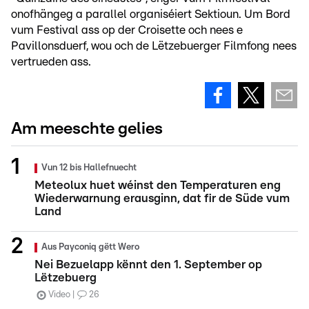
onofhängeg a parallel organiséiert Sektioun. Um Bord
vum Festival ass op der Croisette och nees e
Pavillonsduerf, wou och de Lëtzebuerger Filmfong nees
vertrueden ass.
Am meeschte gelies
Vun 12 bis Hallefnuecht
Meteolux huet wéinst den Temperaturen eng
Wiederwarnung erausginn, dat fir de Süde vum
Land
Aus Payconiq gëtt Wero
Nei Bezuelapp kënnt den 1. September op
Lëtzebuerg
Video
26