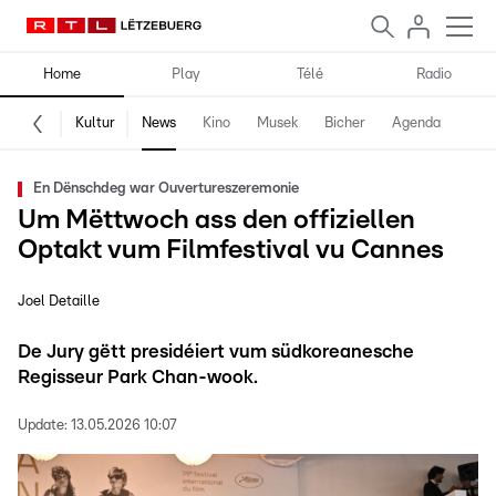
Home
Play
Télé
Radio
Kultur
News
Kino
Musek
Bicher
Agenda
En Dënschdeg war Ouvertureszeremonie
Um Mëttwoch ass den offiziellen
Optakt vum Filmfestival vu Cannes
Joel Detaille
De Jury gëtt presidéiert vum südkoreanesche
Regisseur Park Chan-wook.
Update:
13.05.2026 10:07