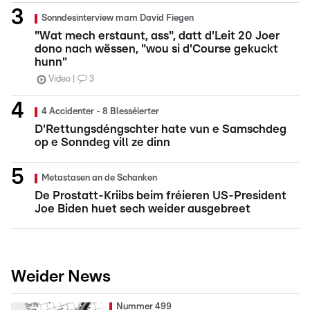
Sonndesinterview mam David Fiegen
"Wat mech erstaunt, ass", datt d'Leit 20 Joer
dono nach wëssen, "wou si d'Course gekuckt
hunn"
Video
3
4 Accidenter - 8 Blesséierter
D'Rettungsdéngschter hate vun e Samschdeg
op e Sonndeg vill ze dinn
Metastasen an de Schanken
De Prostatt-Kriibs beim fréieren US-President
Joe Biden huet sech weider ausgebreet
Weider News
Nummer 499