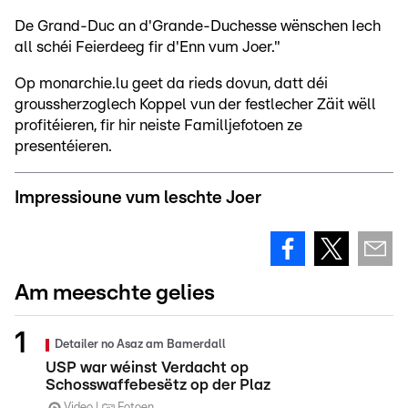
De Grand-Duc an d'Grande-Duchesse wënschen Iech
all schéi Feierdeeg fir d'Enn vum Joer."
Op monarchie.lu geet da rieds dovun, datt déi
groussherzoglech Koppel vun der festlecher Zäit wëll
profitéieren, fir hir neiste Familljefotoen ze
presentéieren.
Impressioune vum leschte Joer
Am meeschte gelies
Detailer no Asaz am Bamerdall
USP war wéinst Verdacht op
Schosswaffebesëtz op der Plaz
Video
Fotoen