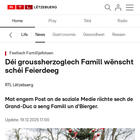
Home
Play
Télé
Radio
Life
News
Gastronomie
Gesondheet
Reesen
Spe
Festlech Familljefotoen
Déi groussherzoglech Famill wënscht
schéi Feierdeeg
RTL Lëtzebuerg
Mat engem Post an de soziale Medie riichte sech de
Grand-Duc a seng Famill un d'Bierger.
Update:
19.12.2025 17:00