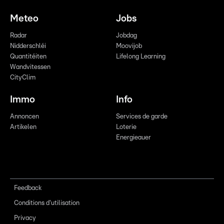
Meteo
Jobs
Radar
Jobdag
Nidderschléi
Moovijob
Quantitéiten
Lifelong Learning
Wandvitessen
CityClim
Immo
Info
Annoncen
Services de garde
Artikelen
Loterie
Energieauer
Feedback
Conditions d'utilisation
Privacy