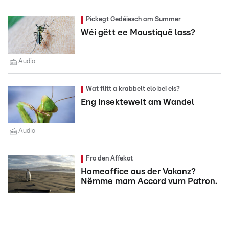
Pickegt Gedéiesch am Summer
Wéi gëtt ee Moustiquë lass?
Audio
Wat flitt a krabbelt elo bei eis?
Eng Insektewelt am Wandel
Audio
Fro den Affekot
Homeoffice aus der Vakanz?
Nëmme mam Accord vum Patron.