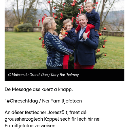
©
Maison du Grand-Duc / Kary Barthelmey
De Message ass kuerz a knapp:
"
#Chrëschtdag
/ Nei Familljefotoen
An dëser festlecher Joreszäit, freet déi
groussherzoglech Koppel sech fir Iech hir nei
Familljefotoe ze weisen.