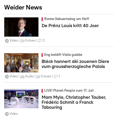
Weider News
Ronne Gebuertsdag um Haff
De Prënz Louis kritt 40 Joer
Video
Fotoen
3
Eng beléift Visite guidée
Bléck hannert déi zouenen Diere
vum groussherzogleche Palais
Video
Audio
Fotoen
1
LIVE! Planet People vum 17. Juli
Mam Myle, Christopher Tauber,
Frédéric Schmit a Franck
Tabouring
Video