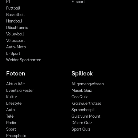
F1
E-sport
Futtball
Basketball
Handball
Dëschtennis
Volleyball
Vëlossport
Auto-Moto
E-Sport
Weider Sportaarten
Fotoen
Spilleck
Aktualitéit
Allgemengwëssen
Events a Fester
Musek Quiz
Kultur
Geo Quiz
Lifestyle
Kräizwuerträtsel
Auto
Sproochespill
Télé
Quiz vum Mount
Radio
Déiere Quiz
Sport
Sport Quiz
Pressphoto