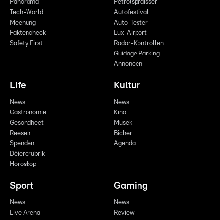
Panorama
Pëtrolspräisser
Tech-World
Autofestival
Meenung
Auto-Tester
Faktencheck
Lux-Airport
Safety First
Radar-Kontrollen
Guidage Parking
Annoncen
Life
Kultur
News
News
Gastronomie
Kino
Gesondheet
Musek
Reesen
Bicher
Spenden
Agenda
Déiererubrik
Horoskop
Sport
Gaming
News
News
Live Arena
Review