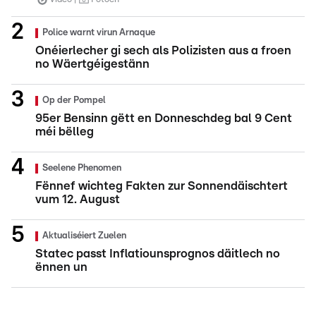
Police warnt virun Arnaque
Onéierlecher gi sech als Polizisten aus a froen
no Wäertgéigestänn
Op der Pompel
95er Bensinn gëtt en Donneschdeg bal 9 Cent
méi bëlleg
Seelene Phenomen
Fënnef wichteg Fakten zur Sonnendäischtert
vum 12. August
Aktualiséiert Zuelen
Statec passt Inflatiounsprognos däitlech no
ënnen un