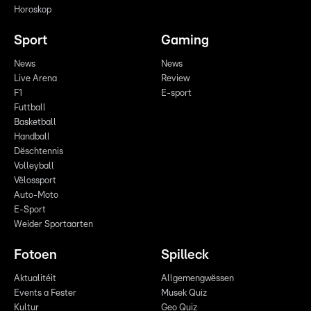
Horoskop
Sport
Gaming
News
News
Live Arena
Review
F1
E-sport
Futtball
Basketball
Handball
Dëschtennis
Volleyball
Vëlossport
Auto-Moto
E-Sport
Weider Sportaarten
Fotoen
Spilleck
Aktualitéit
Allgemengwëssen
Events a Fester
Musek Quiz
Kultur
Geo Quiz