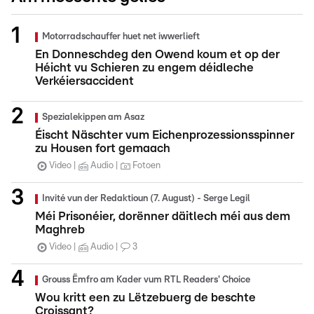
Motorradschauffer huet net iwwerlieft
En Donneschdeg den Owend koum et op der
Héicht vu Schieren zu engem déidleche
Verkéiersaccident
Spezialekippen am Asaz
Éischt Näschter vum Eichenprozessionsspinner
zu Housen fort gemaach
Video
Audio
Fotoen
Invité vun der Redaktioun (7. August) - Serge Legil
Méi Prisonéier, dorënner däitlech méi aus dem
Maghreb
Video
Audio
3
Grouss Ëmfro am Kader vum RTL Readers' Choice
Wou kritt een zu Lëtzebuerg de beschte
Croissant?