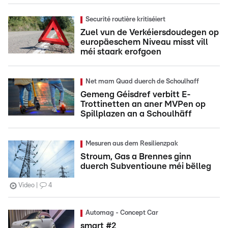
Securité routière kritiséiert
Zuel vun de Verkéiersdoudegen op
europäeschem Niveau misst vill
méi staark erofgoen
Net mam Quad duerch de Schoulhaff
Gemeng Géisdref verbitt E-
Trottinetten an aner MVPen op
Spillplazen an a Schoulhäff
Mesuren aus dem Resilienzpak
Stroum, Gas a Brennes ginn
duerch Subventioune méi bëlleg
Video
4
Automag - Concept Car
smart #2