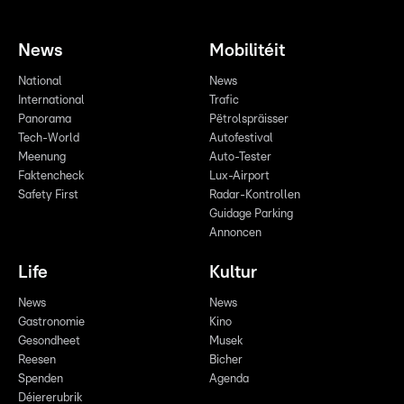
News
Mobilitéit
National
News
International
Trafic
Panorama
Pëtrolspräisser
Tech-World
Autofestival
Meenung
Auto-Tester
Faktencheck
Lux-Airport
Safety First
Radar-Kontrollen
Guidage Parking
Annoncen
Life
Kultur
News
News
Gastronomie
Kino
Gesondheet
Musek
Reesen
Bicher
Spenden
Agenda
Déiererubrik