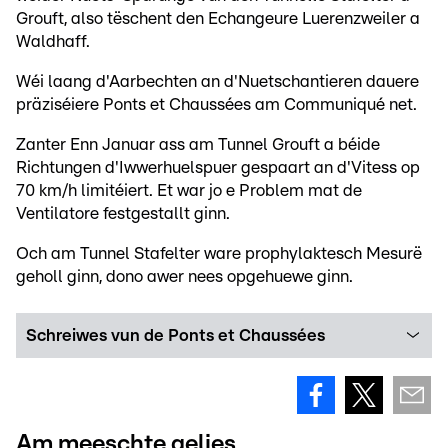
Grouft, also tëschent den Echangeure Luerenzweiler a
Waldhaff.
Wéi laang d'Aarbechten an d'Nuetschantieren dauere
präziséiere Ponts et Chaussées am Communiqué net.
Zanter Enn Januar ass am Tunnel Grouft a béide
Richtungen d'Iwwerhuelspuer gespaart an d'Vitess op
70 km/h limitéiert. Et war jo e Problem mat de
Ventilatore festgestallt ginn.
Och am Tunnel Stafelter ware prophylaktesch Mesurë
geholl ginn, dono awer nees opgehuewe ginn.
Schreiwes vun de Ponts et Chaussées
Am meeschte gelies