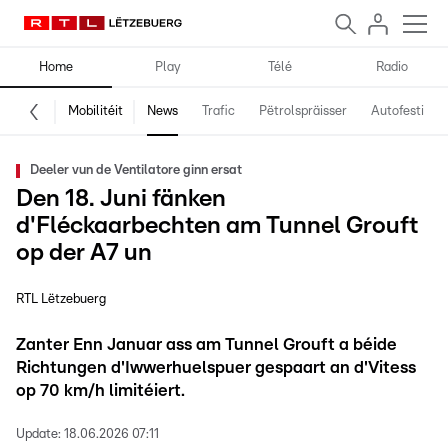
Home
Play
Télé
Radio
Mobilitéit
News
Trafic
Pëtrolspräisser
Autofestival
Deeler vun de Ventilatore ginn ersat
Den 18. Juni fänken
d'Fléckaarbechten am Tunnel Grouft
op der A7 un
RTL Lëtzebuerg
Zanter Enn Januar ass am Tunnel Grouft a béide
Richtungen d'Iwwerhuelspuer gespaart an d'Vitess
op 70 km/h limitéiert.
Update:
18.06.2026 07:11