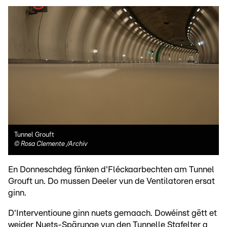
Tunnel Grouft
©
Rosa Clemente /Archiv
En Donneschdeg fänken d'Fléckaarbechten am Tunnel
Grouft un. Do mussen Deeler vun de Ventilatoren ersat
ginn.
D'Interventioune ginn nuets gemaach. Dowéinst gëtt et
weider Nuets-Spärunge vun den Tunnelle Stafelter a