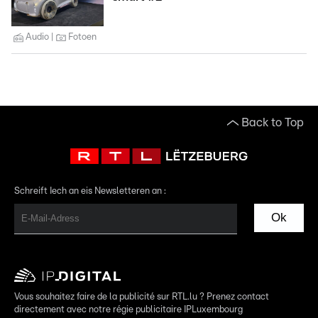
Audio
Fotoen
Back to Top
Schreift Iech an eis Newsletteren an :
Ok
Vous souhaitez faire de la publicité sur RTL.lu ? Prenez contact
directement avec notre régie publicitaire IPLuxembourg