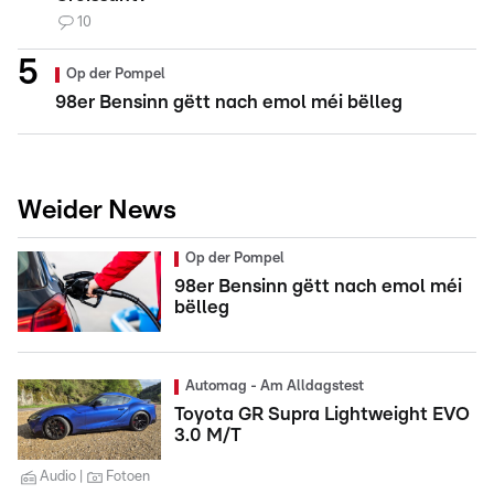
10
Op der Pompel
98er Bensinn gëtt nach emol méi bëlleg
Weider News
Op der Pompel
98er Bensinn gëtt nach emol méi
bëlleg
Automag - Am Alldagstest
Toyota GR Supra Lightweight EVO
3.0 M/T
Audio
Fotoen