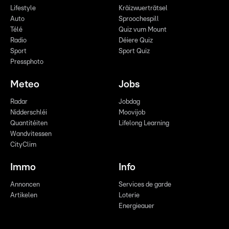
Lifestyle
Kräizwuerträtsel
Auto
Sproochespill
Télé
Quiz vum Mount
Radio
Déiere Quiz
Sport
Sport Quiz
Pressphoto
Meteo
Jobs
Radar
Jobdag
Nidderschléi
Moovijob
Quantitéiten
Lifelong Learning
Wandvitessen
CityClim
Immo
Info
Annoncen
Services de garde
Artikelen
Loterie
Energieauer