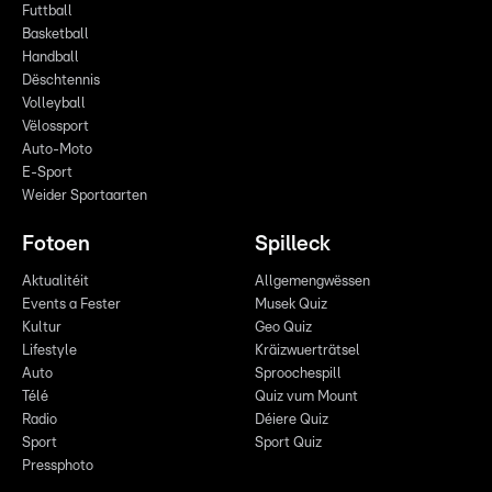
Futtball
Basketball
Handball
Dëschtennis
Volleyball
Vëlossport
Auto-Moto
E-Sport
Weider Sportaarten
Fotoen
Spilleck
Aktualitéit
Allgemengwëssen
Events a Fester
Musek Quiz
Kultur
Geo Quiz
Lifestyle
Kräizwuerträtsel
Auto
Sproochespill
Télé
Quiz vum Mount
Radio
Déiere Quiz
Sport
Sport Quiz
Pressphoto