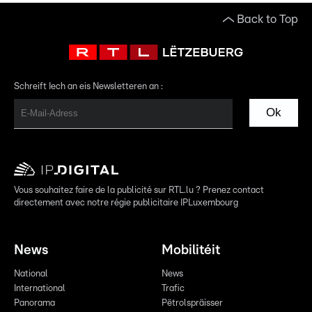
Back to Top
Schreift Iech an eis Newsletteren an :
Ok
Vous souhaitez faire de la publicité sur RTL.lu ? Prenez contact
directement avec notre régie publicitaire IPLuxembourg
News
Mobilitéit
National
News
International
Trafic
Panorama
Pëtrolspräisser