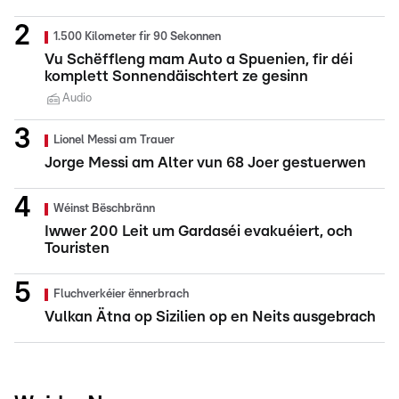
1.500 Kilometer fir 90 Sekonnen
Vu Schëffleng mam Auto a Spuenien, fir déi
komplett Sonnendäischtert ze gesinn
Audio
Lionel Messi am Trauer
Jorge Messi am Alter vun 68 Joer gestuerwen
Wéinst Bëschbränn
Iwwer 200 Leit um Gardaséi evakuéiert, och
Touristen
Fluchverkéier ënnerbrach
Vulkan Ätna op Sizilien op en Neits ausgebrach