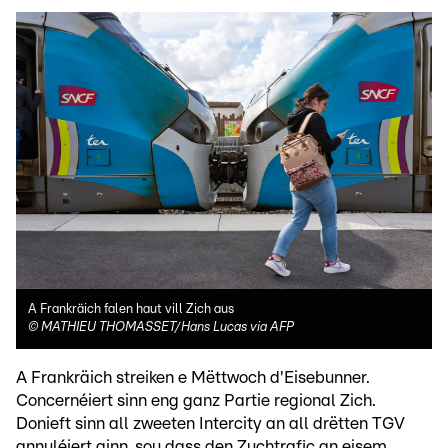
A Frankräich falen haut vill Zich aus
©
MATHIEU THOMASSET/Hans Lucas via AFP
A Frankräich streiken e Mëttwoch d'Eisebunner.
Concernéiert sinn eng ganz Partie regional Zich.
Donieft sinn all zweeten Intercity an all drëtten TGV
annuléiert ginn, sou dass den Zuchtrafic an eisem