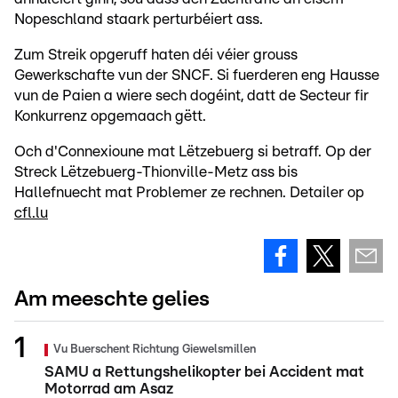
Nopeschland staark perturbéiert ass.
Zum Streik opgeruff haten déi véier grouss
Gewerkschafte vun der SNCF. Si fuerderen eng Hausse
vun de Paien a wiere sech dogéint, datt de Secteur fir
Konkurrenz opgemaach gëtt.
Och d'Connexioune mat Lëtzebuerg si betraff. Op der
Streck Lëtzebuerg-Thionville-Metz ass bis
Hallefnuecht mat Problemer ze rechnen. Detailer op
cfl.lu
Am meeschte gelies
Vu Buerschent Richtung Giewelsmillen
SAMU a Rettungshelikopter bei Accident mat
Motorrad am Asaz