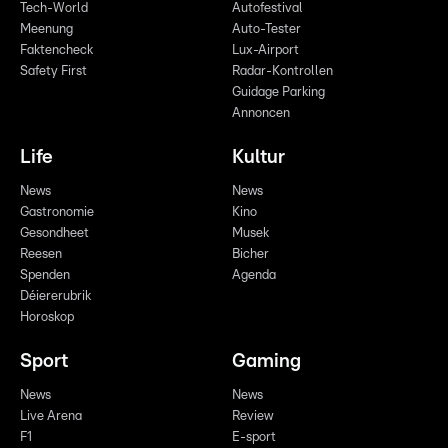
Tech-World
Autofestival
Meenung
Auto-Tester
Faktencheck
Lux-Airport
Safety First
Radar-Kontrollen
Guidage Parking
Annoncen
Life
Kultur
News
News
Gastronomie
Kino
Gesondheet
Musek
Reesen
Bicher
Spenden
Agenda
Déiererubrik
Horoskop
Sport
Gaming
News
News
Live Arena
Review
F1
E-sport