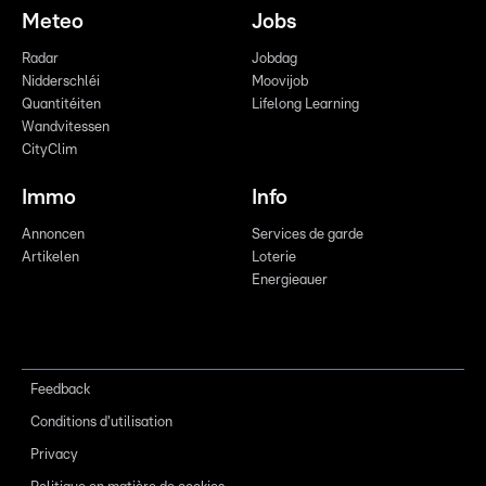
Meteo
Jobs
Radar
Jobdag
Nidderschléi
Moovijob
Quantitéiten
Lifelong Learning
Wandvitessen
CityClim
Immo
Info
Annoncen
Services de garde
Artikelen
Loterie
Energieauer
Feedback
Conditions d'utilisation
Privacy