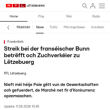
Home
Play
Télé
Radio
Mobilitéit
News
Trafic
Pëtrolspräisser
Autofestival
Frankräich
Streik bei der franséischer Bunn
betrëfft och Zuchverkéier zu
Lëtzebuerg
RTL Lëtzebuerg
Nieft méi héije Paie gëtt vun de Gewerkschaften
och gefuerdert, de Marché net fir d'Konkurrenz
opzemaachen.
Update:
11.06.2026 10:45