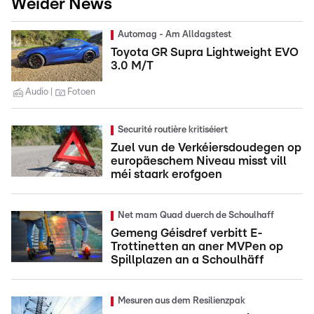
Weider News
Automag - Am Alldagstest
Toyota GR Supra Lightweight EVO
3.0 M/T
Audio
Fotoen
Securité routière kritiséiert
Zuel vun de Verkéiersdoudegen op
europäeschem Niveau misst vill
méi staark erofgoen
Net mam Quad duerch de Schoulhaff
Gemeng Géisdref verbitt E-
Trottinetten an aner MVPen op
Spillplazen an a Schoulhäff
Mesuren aus dem Resilienzpak