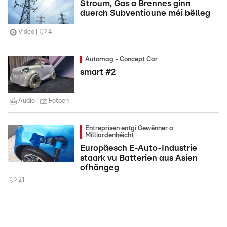
Stroum, Gas a Brennes ginn
duerch Subventioune méi bëlleg
Video
4
Automag - Concept Car
smart #2
Audio
Fotoen
Entreprisen entgi Gewënner a
Milliardenhéicht
Europäesch E-Auto-Industrie
staark vu Batterien aus Asien
ofhängeg
21