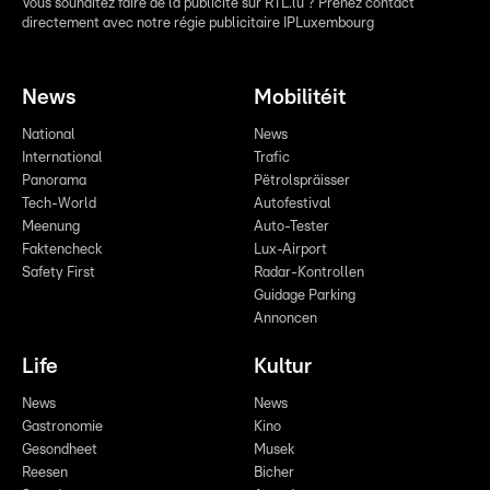
Vous souhaitez faire de la publicité sur RTL.lu ? Prenez contact
directement avec notre régie publicitaire IPLuxembourg
News
Mobilitéit
National
News
International
Trafic
Panorama
Pëtrolspräisser
Tech-World
Autofestival
Meenung
Auto-Tester
Faktencheck
Lux-Airport
Safety First
Radar-Kontrollen
Guidage Parking
Annoncen
Life
Kultur
News
News
Gastronomie
Kino
Gesondheet
Musek
Reesen
Bicher