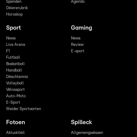
Spenden
Agenda
Déiererubrik
Horoskop
Sport
Gaming
News
News
Live Arena
Review
F1
E-sport
Futtball
Basketball
Handball
Dëschtennis
Volleyball
Vëlossport
Auto-Moto
E-Sport
Weider Sportaarten
Fotoen
Spilleck
Aktualitéit
Allgemengwëssen