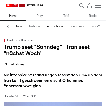
Home
Play
Télé
Radio
News
National
International
Panorama
Tech-World
Friddensofkommes
Trump seet "Sonndeg" - Iran seet
"nächst Woch"
RTL Lëtzebuerg
No intensive Verhandlungen tëscht den USA an dem
Iran kéint geschwënn en éischt Ofkommes
ënnerschriwwe ginn.
Update:
14.06.2026 09:10