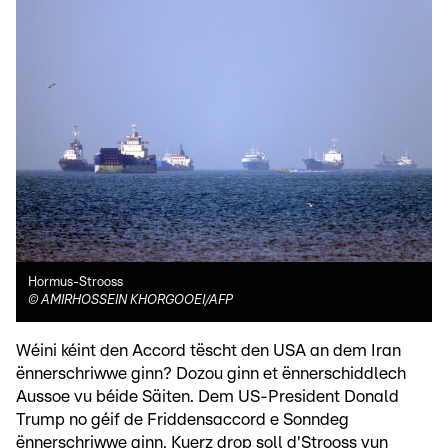
Hormus-Strooss
©
AMIRHOSSEIN KHORGOOEI/AFP
Wéini kéint den Accord tëscht den USA an dem Iran
ënnerschriwwe ginn? Dozou ginn et ënnerschiddlech
Aussoe vu béide Säiten. Dem US-President Donald
Trump no géif de Friddensaccord e Sonndeg
ënnerschriwwe ginn. Kuerz drop soll d'Strooss vun