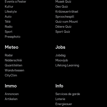
Events a Fester
Musek Quiz
Kultur
Geo Quiz
Lifestyle
Kräizwuerträtsel
Auto
Sproochespill
Télé
Quiz vum Mount
Radio
Déiere Quiz
Sport
Sport Quiz
Pressphoto
Meteo
Jobs
Radar
Jobdag
Nidderschléi
Moovijob
Quantitéiten
Lifelong Learning
Wandvitessen
CityClim
Immo
Info
Annoncen
Services de garde
Artikelen
Loterie
Energieauer