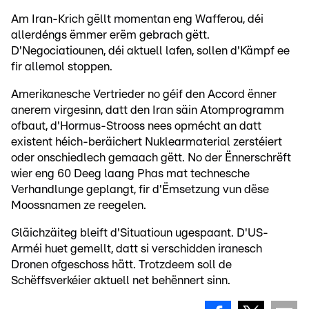
Am Iran-Krich gëllt momentan eng Wafferou, déi
allerdéngs ëmmer erëm gebrach gëtt.
D'Negociatiounen, déi aktuell lafen, sollen d'Kämpf ee
fir allemol stoppen.
Amerikanesche Vertrieder no géif den Accord ënner
anerem virgesinn, datt den Iran säin Atomprogramm
ofbaut, d'Hormus-Strooss nees opmécht an datt
existent héich-beräichert Nuklearmaterial zerstéiert
oder onschiedlech gemaach gëtt. No der Ënnerschrëft
wier eng 60 Deeg laang Phas mat technesche
Verhandlunge geplangt, fir d'Ëmsetzung vun dëse
Moossnamen ze reegelen.
Gläichzäiteg bleift d'Situatioun ugespaant. D'US-
Arméi huet gemellt, datt si verschidden iranesch
Dronen ofgeschoss hätt. Trotzdeem soll de
Schëffsverkéier aktuell net behënnert sinn.