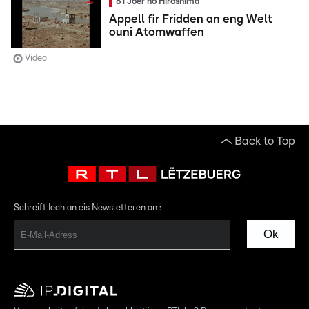
81 Joer no Hiroshima
Appell fir Fridden an eng Welt
ouni Atomwaffen
Video
Back to Top
Schreift Iech an eis Newsletteren an :
Ok