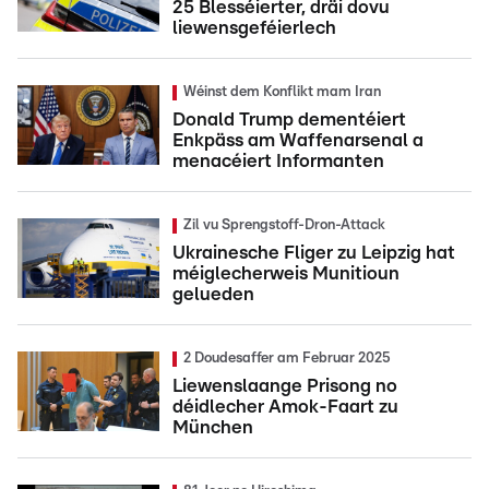
25 Blesséierter, dräi dovu
liewensgeféierlech
Wéinst dem Konflikt mam Iran
Donald Trump dementéiert
Enkpäss am Waffenarsenal a
menacéiert Informanten
Zil vu Sprengstoff-Dron-Attack
Ukrainesche Fliger zu Leipzig hat
méiglecherweis Munitioun
gelueden
2 Doudesaffer am Februar 2025
Liewenslaange Prisong no
déidlecher Amok-Faart zu
München