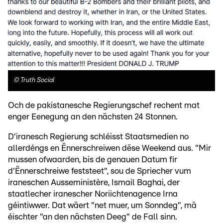
©
Truth Social
Och de pakistanesche Regierungschef rechent mat
enger Eenegung an den nächsten 24 Stonnen.
D'iranesch Regierung schléisst Staatsmedien no
allerdéngs en Ënnerschreiwen dëse Weekend aus. "Mir
mussen ofwaarden, bis de genauen Datum fir
d'Ënnerschreiwe feststeet", sou de Spriecher vum
iraneschen Ausseministère, Ismail Baghai, der
staatlecher iranescher Noriichtenagence Irna
géintiwwer. Dat wäert "net muer, um Sonndeg", mä
éischter "an den nächsten Deeg" de Fall sinn.