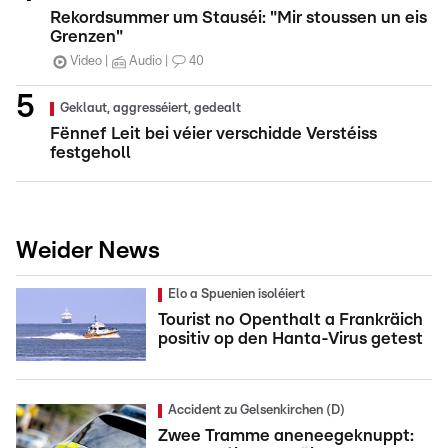
Rekordsummer um Stauséi: "Mir stoussen un eis
Grenzen"
Video
Audio
40
Geklaut, aggresséiert, gedealt
Fënnef Leit bei véier verschidde Verstéiss
festgeholl
Weider News
Elo a Spuenien isoléiert
Tourist no Openthalt a Frankräich
positiv op den Hanta-Virus getest
Accident zu Gelsenkirchen (D)
Zwee Tramme aneneegeknuppt: