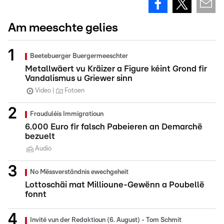
Am meeschte gelies
Beetebuerger Buergermeeschter
Metallwäert vu Kräizer a Figure kéint Grond fir
Vandalismus u Griewer sinn
Video
Fotoen
Frauduléis Immigratioun
6.000 Euro fir falsch Pabeieren an Demarchë
bezuelt
Audio
No Mëssverständnis ewechgeheit
Lottoschäi mat Millioune-Gewënn a Poubellë
fonnt
Invité vun der Redaktioun (6. August) - Tom Schmit