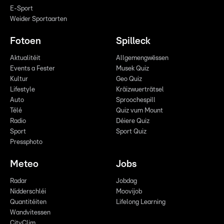
E-Sport
Weider Sportaarten
Fotoen
Spilleck
Aktualitéit
Allgemengwëssen
Events a Fester
Musek Quiz
Kultur
Geo Quiz
Lifestyle
Kräizwuerträtsel
Auto
Sproochespill
Télé
Quiz vum Mount
Radio
Déiere Quiz
Sport
Sport Quiz
Pressphoto
Meteo
Jobs
Radar
Jobdag
Nidderschléi
Moovijob
Quantitéiten
Lifelong Learning
Wandvitessen
CityClim