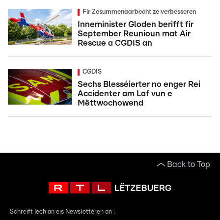
Fir Zesummenaarbecht ze verbesseren
Inneminister Gloden berifft fir
September Reunioun mat Air
Rescue a CGDIS an
CGDIS
Sechs Blesséierter no enger Rei
Accidenter am Laf vun e
Mëttwochowend
Back to Top
Schreift Iech an eis Newsletteren an :