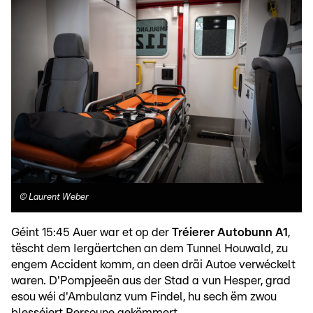
©
Laurent Weber
Géint 15:45 Auer war et op der
Tréierer Autobunn A1
,
tëscht dem Iergäertchen an dem Tunnel Houwald, zu
engem Accident komm, an deen dräi Autoe verwéckelt
waren. D'Pompjeeën aus der Stad a vun Hesper, grad
esou wéi d'Ambulanz vum Findel, hu sech ëm zwou
blesséiert Persoune gekëmmert.