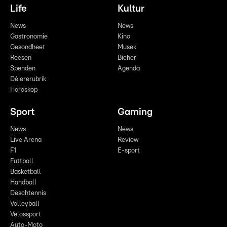
Life
Kultur
News
News
Gastronomie
Kino
Gesondheet
Musek
Reesen
Bicher
Spenden
Agenda
Déiererubrik
Horoskop
Sport
Gaming
News
News
Live Arena
Review
F1
E-sport
Futtball
Basketball
Handball
Dëschtennis
Volleyball
Vëlossport
Auto-Moto