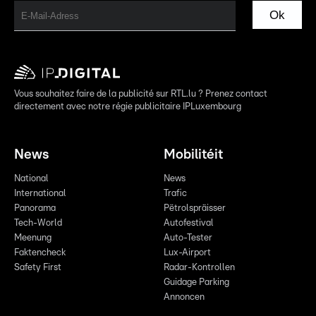
Ok
Vous souhaitez faire de la publicité sur RTL.lu ? Prenez contact
directement avec notre régie publicitaire IPLuxembourg
News
Mobilitéit
National
News
International
Trafic
Panorama
Pëtrolspräisser
Tech-World
Autofestival
Meenung
Auto-Tester
Faktencheck
Lux-Airport
Safety First
Radar-Kontrollen
Guidage Parking
Annoncen