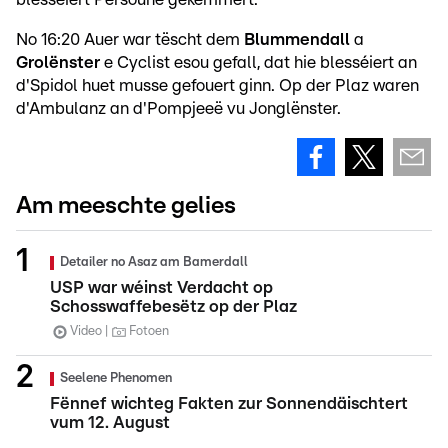
No 16:20 Auer war tëscht dem
Blummendall
a
Grolënster
e Cyclist esou gefall, dat hie blesséiert an
d'Spidol huet musse gefouert ginn. Op der Plaz waren
d'Ambulanz an d'Pompjeeë vu Jonglënster.
Am meeschte gelies
Detailer no Asaz am Bamerdall
USP war wéinst Verdacht op
Schosswaffebesëtz op der Plaz
Video
Fotoen
Seelene Phenomen
Fënnef wichteg Fakten zur Sonnendäischtert
vum 12. August