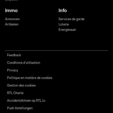
Immo
Info
Annoncen
Services de garde
Artikelen
Loterie
Energieauer
Feedback
Conditions d'utilisation
Privacy
Politique en matière de cookies
Gestion des cookies
RTL Charte
Accidentsfotoen op RTL.lu
Push Astellungen