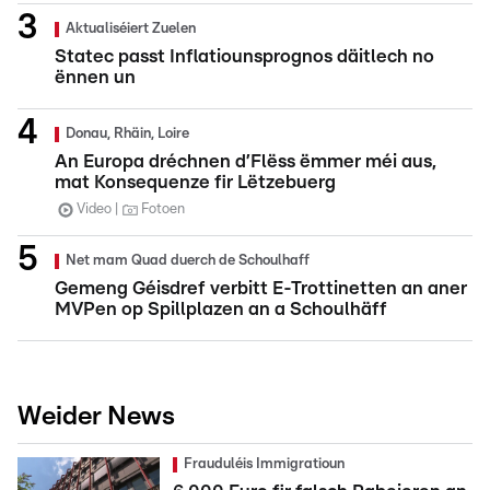
Aktualiséiert Zuelen
Statec passt Inflatiounsprognos däitlech no
ënnen un
Donau, Rhäin, Loire
An Europa dréchnen d’Flëss ëmmer méi aus,
mat Konsequenze fir Lëtzebuerg
Video
Fotoen
Net mam Quad duerch de Schoulhaff
Gemeng Géisdref verbitt E-Trottinetten an aner
MVPen op Spillplazen an a Schoulhäff
Weider News
Frauduléis Immigratioun