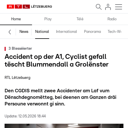
Home
Play
Télé
Radio
News
National
International
Panorama
Tech-World
3 Blesséierter
Accident op der A1, Cyclist gefall
tëscht Blummendall a Grolënster
RTL Lëtzebuerg
Den CGDIS mellt zwee Accidenter am Laf vum
Dënschdegnomëtteg, bei deenen am Ganzen dräi
Persoune verwonnt gi sinn.
Update:
12.05.2026 18:44