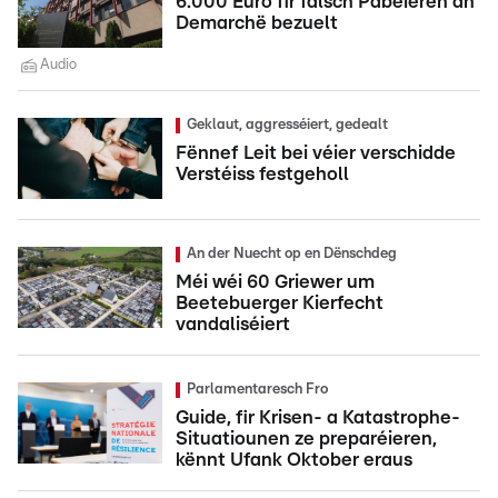
6.000 Euro fir falsch Pabeieren an
Demarchë bezuelt
Audio
Geklaut, aggresséiert, gedealt
Fënnef Leit bei véier verschidde
Verstéiss festgeholl
An der Nuecht op en Dënschdeg
Méi wéi 60 Griewer um
Beetebuerger Kierfecht
vandaliséiert
Parlamentaresch Fro
Guide, fir Krisen- a Katastrophe-
Situatiounen ze preparéieren,
kënnt Ufank Oktober eraus