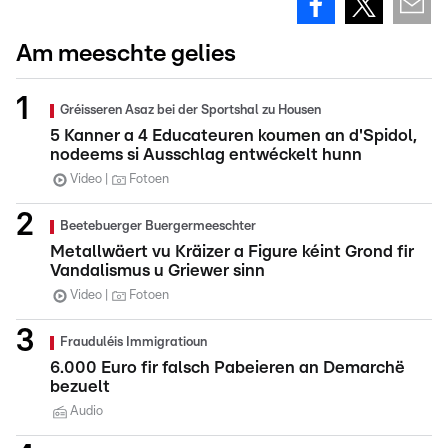
Am meeschte gelies
Gréisseren Asaz bei der Sportshal zu Housen
5 Kanner a 4 Educateuren koumen an d'Spidol,
nodeems si Ausschlag entwéckelt hunn
Video
Fotoen
Beetebuerger Buergermeeschter
Metallwäert vu Kräizer a Figure kéint Grond fir
Vandalismus u Griewer sinn
Video
Fotoen
Frauduléis Immigratioun
6.000 Euro fir falsch Pabeieren an Demarchë
bezuelt
Audio