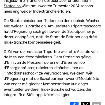
insgesamt 3 Tranchen, déi dëst Joer erfalen.
Dem
Statec no
kéint am zweeten Trimester 2024 schonn
nees eng weider Indextranche erfalen.
De Staatsminister berifft dann an den nächste Wochen
eng weider Tripartite an. Am leschten Tripartitesaccord
hat d'Regierung sech géintiwwer de Sozialpartner jo
dozou engagéiert, datt de Staat de Betriber eng drëtt
Indextranche kompenséiere géif.
D'Zil vun der nächster Tripartite wier et, d’Auslafe vun
de Mesuren z'examinéieren. Dem Statec no géing
d'Enn vun de Mesuren, dorënner d’Bremsen op
d'Energiepräisser, riskéieren, d'nächst Joer en
"Inflatiounsschock" ze verursaachen. Weiderhi wëll
d'Regierung mat de Sozialpartner iwwer d'Modalitéite
vun enger méiglecher Kompensatioun vun enger
eventueller weiderer Indextranche schwätzen, déi
integral fir d'Stéit applizéiert soll ginn.