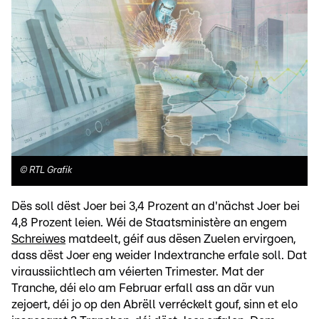
©
RTL Grafik
Dës soll dëst Joer bei 3,4 Prozent an d'nächst Joer bei
4,8 Prozent leien. Wéi de Staatsministère an engem
Schreiwes
matdeelt, géif aus dësen Zuelen ervirgoen,
dass dëst Joer eng weider Indextranche erfale soll. Dat
viraussiichtlech am véierten Trimester. Mat der
Tranche, déi elo am Februar erfall ass an där vun
zejoert, déi jo op den Abrëll verréckelt gouf, sinn et elo