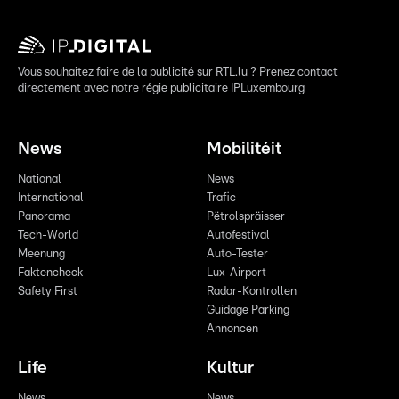
Vous souhaitez faire de la publicité sur RTL.lu ? Prenez contact
directement avec notre régie publicitaire IPLuxembourg
News
Mobilitéit
National
News
International
Trafic
Panorama
Pëtrolspräisser
Tech-World
Autofestival
Meenung
Auto-Tester
Faktencheck
Lux-Airport
Safety First
Radar-Kontrollen
Guidage Parking
Annoncen
Life
Kultur
News
News