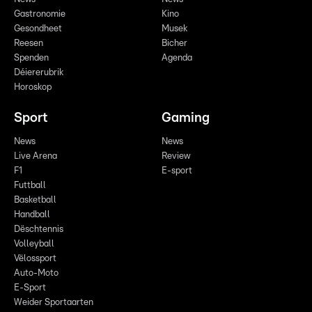
Gastronomie
Kino
Gesondheet
Musek
Reesen
Bicher
Spenden
Agenda
Déiererubrik
Horoskop
Sport
Gaming
News
News
Live Arena
Review
F1
E-sport
Futtball
Basketball
Handball
Dëschtennis
Volleyball
Vëlossport
Auto-Moto
E-Sport
Weider Sportaarten