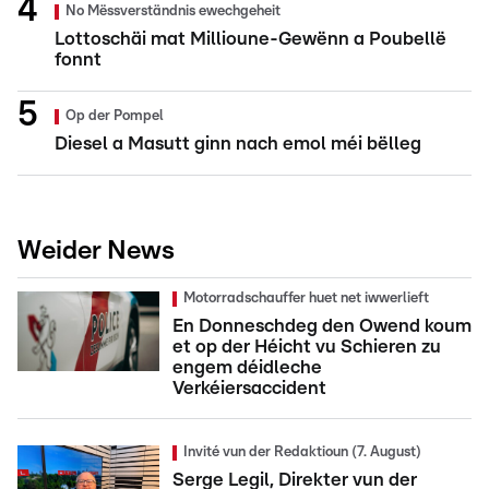
No Mëssverständnis ewechgeheit
Lottoschäi mat Millioune-Gewënn a Poubellë
fonnt
Op der Pompel
Diesel a Masutt ginn nach emol méi bëlleg
Weider News
Motorradschauffer huet net iwwerlieft
En Donneschdeg den Owend koum
et op der Héicht vu Schieren zu
engem déidleche
Verkéiersaccident
Invité vun der Redaktioun (7. August)
Serge Legil, Direkter vun der