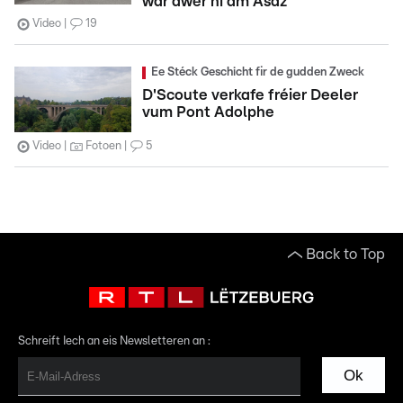
war awer ni am Asaz
Video
19
Ee Stéck Geschicht fir de gudden Zweck
D'Scoute verkafe fréier Deeler
vum Pont Adolphe
Video
Fotoen
5
Back to Top
Schreift Iech an eis Newsletteren an :
Ok