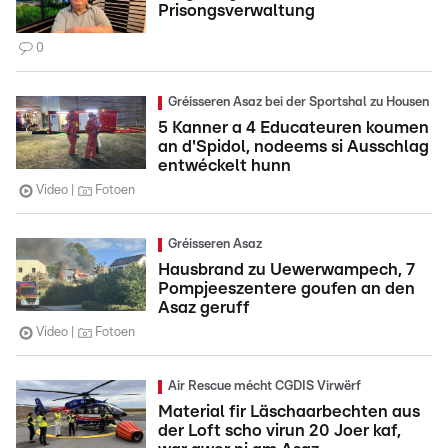
Prisongsverwaltung
0
Gréisseren Asaz bei der Sportshal zu Housen
5 Kanner a 4 Educateuren koumen
an d'Spidol, nodeems si Ausschlag
entwéckelt hunn
Video
Fotoen
Gréisseren Asaz
Hausbrand zu Uewerwampech, 7
Pompjeeszentere goufen an den
Asaz geruff
Video
Fotoen
Air Rescue mécht CGDIS Virwërf
Material fir Läschaarbechten aus
der Loft scho virun 20 Joer kaf,