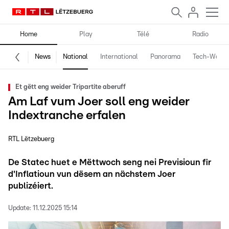
Home
Play
Télé
Radio
News
National
International
Panorama
Tech-World
Et gëtt eng weider Tripartite aberuff
Am Laf vum Joer soll eng weider
Indextranche erfalen
RTL Lëtzebuerg
De Statec huet e Mëttwoch seng nei Previsioun fir
d'Inflatioun vun dësem an nächstem Joer
publizéiert.
Update:
11.12.2025 15:14