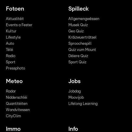
Fotoen
Spilleck
Aktualitéit
Allgemengwëssen
Events a Fester
Musek Quiz
Kultur
Geo Quiz
Lifestyle
Kräizwuerträtsel
Auto
Sproochespill
Télé
Quiz vum Mount
Radio
Déiere Quiz
Sport
Sport Quiz
Pressphoto
Meteo
Jobs
Radar
Jobdag
Nidderschléi
Moovijob
Quantitéiten
Lifelong Learning
Wandvitessen
CityClim
Immo
Info