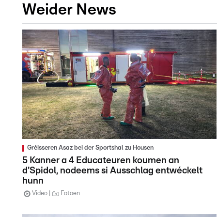
Weider News
Gréisseren Asaz bei der Sportshal zu Housen
5 Kanner a 4 Educateuren koumen an
d'Spidol, nodeems si Ausschlag entwéckelt
hunn
Video
Fotoen