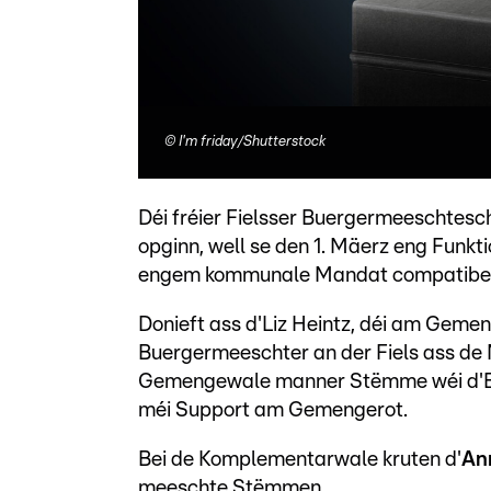
©
I'm friday/Shutterstock
Déi fréier Fielsser Buergermeeschtesch
opginn, well se den 1. Mäerz eng Funkt
engem kommunale Mandat compatibel
Donieft ass d'Liz Heintz, déi am Geme
Buergermeeschter an der Fiels ass de M
Gemengewale manner Stëmme wéi d'Ex-
méi Support am Gemengerot.
Bei de Komplementarwale kruten d'
An
meeschte Stëmmen.