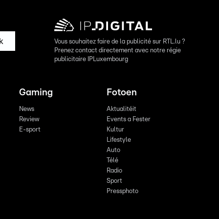
k
Vous souhaitez faire de la publicité sur RTL.lu ?
Prenez contact directement avec notre régie
publicitaire IPLuxembourg
Gaming
Fotoen
News
Aktualitéit
Review
Events a Fester
E-sport
Kultur
Lifestyle
Auto
Télé
Radio
Sport
Pressphoto