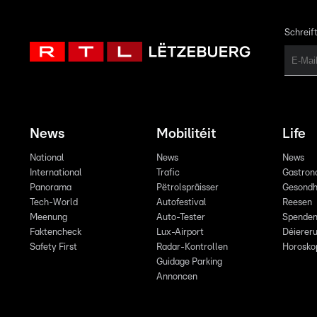
Schreift
News
Mobilitéit
Life
National
News
News
International
Trafic
Gastron
Panorama
Pëtrolspräisser
Gesondh
Tech-World
Autofestival
Reesen
Meenung
Auto-Tester
Spende
Faktencheck
Lux-Airport
Déiereru
Safety First
Radar-Kontrollen
Horosko
Guidage Parking
Annoncen