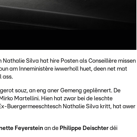
 Nathalie Silva hat hire Posten als Conseillère missen
ioun am Inneministère iwwerholl huet, deen net mat
 ass.
ngerot souz, an eng aner Gemeng geplënnert. De
irko Martellini. Hien hat zwar bei de leschte
Buergermeeschtesch Nathalie Silva kritt, hat awer
nette Feyerstein
an de
Philippe Deischter
déi