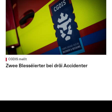
CGDIS mellt
Zwee Blesséierter bei dräi Accidenter