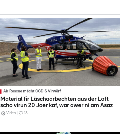
Air Rescue mécht CGDIS Virwërf
Material fir Läschaarbechten aus der Loft
scho virun 20 Joer kaf, war awer ni am Asaz
Video
13