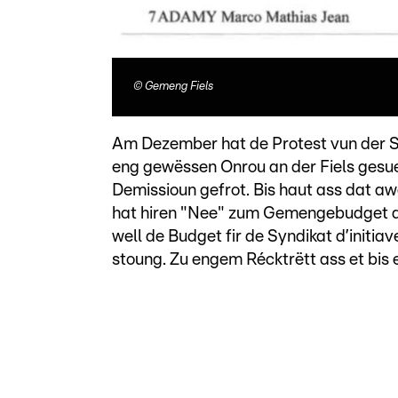
©
Gemeng Fiels
Am Dezember hat de Protest vun der S
eng gewëssen Onrou an der Fiels gesu
Demissioun gefrot. Bis haut ass dat a
hat hiren "Nee" zum Gemengebudget al
well de Budget fir de Syndikat d’initia
stoung. Zu engem Récktrëtt ass et bis