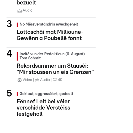
bezuelt
Audio
No Mëssverständnis ewechgeheit
Lottoschäi mat Millioune-
Gewënn a Poubellë fonnt
Invité vun der Redaktioun (6. August) -
Tom Schmit
Rekordsummer um Stauséi:
"Mir stoussen un eis Grenzen"
Video
Audio
40
Geklaut, aggresséiert, gedealt
Fënnef Leit bei véier
verschidde Verstéiss
festgeholl