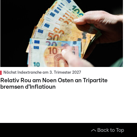
Nächst Indextranche am 3. Trimester 2027
Relativ Rou am Noen Osten an Tripartite
bremsen d'Inflatioun
Back to Top