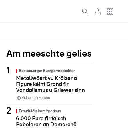
Am meeschte gelies
Beetebuerger Buergermeeschter
Metallwäert vu Kräizer a
Figure kéint Grond fir
Vandalismus u Griewer sinn
Video
Fotoen
Frauduléis Immigratioun
6.000 Euro fir falsch
Pabeieren an Demarchë