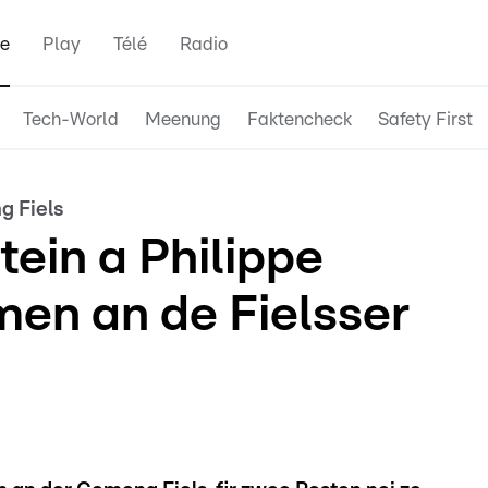
e
Play
Télé
Radio
Tech-World
Meenung
Faktencheck
Safety First
 Fiels
ein a Philippe
en an de Fielsser