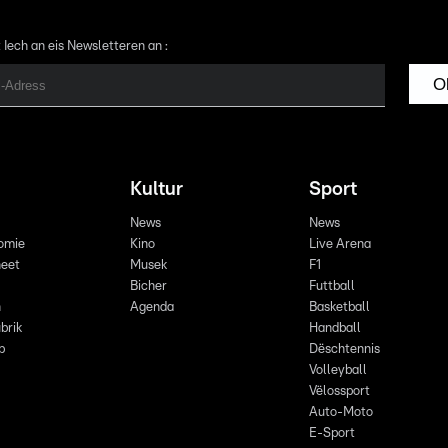
 Iech an eis Newsletteren an :
O
Kultur
Sport
News
News
omie
Kino
Live Arena
eet
Musek
F1
Bicher
Futtball
n
Agenda
Basketball
brik
Handball
p
Dëschtennis
Volleyball
Vëlossport
Auto-Moto
E-Sport