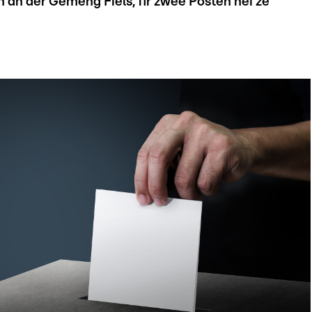
n der Gemeng Fiels, fir zwee Posten nei ze