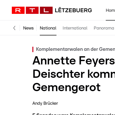
Hom
News
National
International
Panorama
Komplementarwalen an der Gemeng
Annette Feyerst
Deischter komm
Gemengerot
Andy Brücker