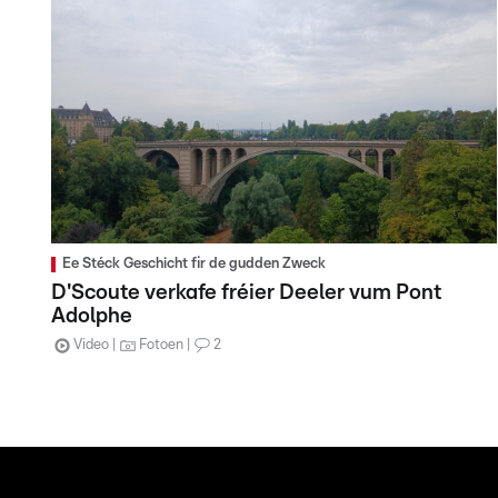
Ee Stéck Geschicht fir de gudden Zweck
D'Scoute verkafe fréier Deeler vum Pont
Adolphe
Video
Fotoen
2