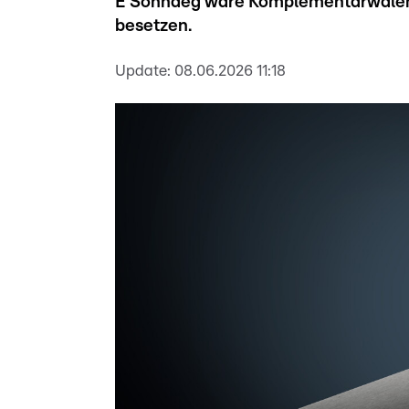
E Sonndeg ware Komplementarwalen a
besetzen.
Update:
08.06.2026 11:18