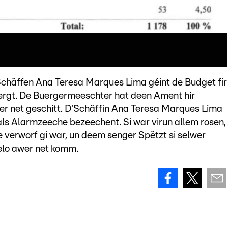
chäffen Ana Teresa Marques Lima géint de Budget fir
ergt. De Buergermeeschter hat deen Ament hir
wer net geschitt. D'Schäffin Ana Teresa Marques Lima
s Alarmzeeche bezeechent. Si war virun allem rosen,
ve verworf gi war, un deem senger Spëtzt si selwer
 elo awer net komm.