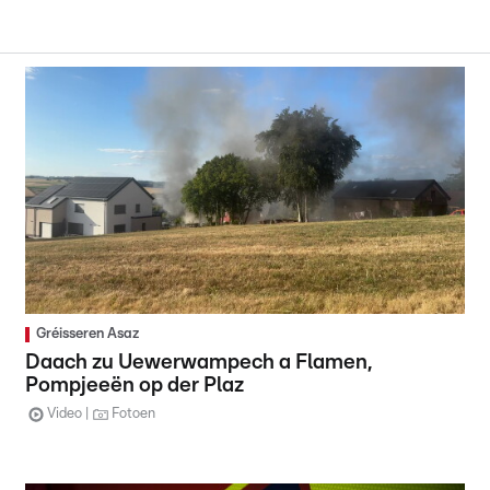
Gréisseren Asaz
Daach zu Uewerwampech a Flamen,
Pompjeeën op der Plaz
Video
Fotoen