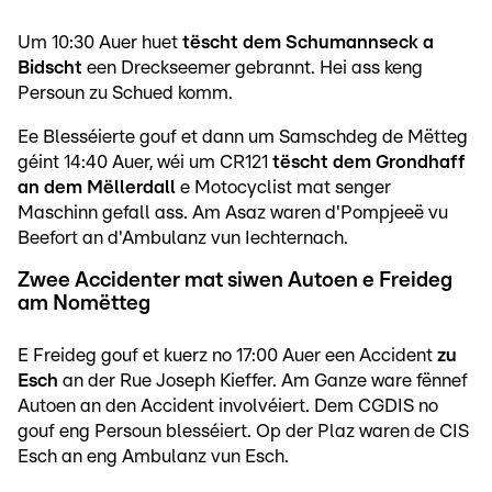
Um 10:30 Auer huet
tëscht dem Schumannseck a
Bidscht
een Dreckseemer gebrannt. Hei ass keng
Persoun zu Schued komm.
Ee Blesséierte gouf et dann um Samschdeg de Mëtteg
géint 14:40 Auer, wéi um CR121
tëscht dem Grondhaff
an dem Mëllerdall
e Motocyclist mat senger
Maschinn gefall ass. Am Asaz waren d'Pompjeeë vu
Beefort an d'Ambulanz vun Iechternach.
Zwee Accidenter mat siwen Autoen e Freideg
am Nomëtteg
E Freideg gouf et kuerz no 17:00 Auer een Accident
zu
Esch
an der Rue Joseph Kieffer. Am Ganze ware fënnef
Autoen an den Accident involvéiert. Dem CGDIS no
gouf eng Persoun blesséiert. Op der Plaz waren de CIS
Esch an eng Ambulanz vun Esch.