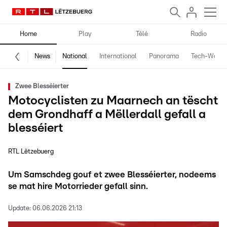
Home
Play
Télé
Radio
News
National
International
Panorama
Tech-World
Zwee Blesséierter
Motocyclisten zu Maarnech an tëscht
dem Grondhaff a Mëllerdall gefall a
blesséiert
RTL Lëtzebuerg
Um Samschdeg gouf et zwee Blesséierter, nodeems
se mat hire Motorrieder gefall sinn.
Update:
06.06.2026 21:13