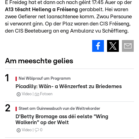
E Freideg hat et dann och nach géint 17:45 Auer op der
A13 tëscht Helleng a Fréiseng
gerabbelt. Hei waren
zwee Gefierer net laanschtenee komm. Zwou Persoune
si verwonnt ginn. Op der Plaz waren den CIS Fréiseng,
den CIS Beetebuerg an eng Ambulanz vu Schëffleng.
Am meeschte gelies
Nei Wäiprouf um Programm
Picadilly: Wäin- a Wënzerfest zu Briedemes
Video
Fotoen
Steet am Guinnessbuch vun de Weltrekorder
D'Betty Bromage ass déi eelste "Wing
Walkerin" op der Welt
Video
0