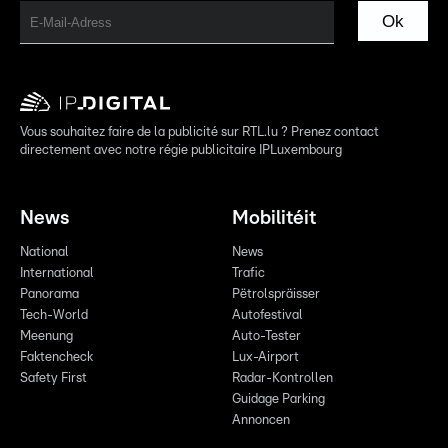
Ok
Vous souhaitez faire de la publicité sur RTL.lu ? Prenez contact
directement avec notre régie publicitaire IPLuxembourg
News
Mobilitéit
National
News
International
Trafic
Panorama
Pëtrolspräisser
Tech-World
Autofestival
Meenung
Auto-Tester
Faktencheck
Lux-Airport
Safety First
Radar-Kontrollen
Guidage Parking
Annoncen