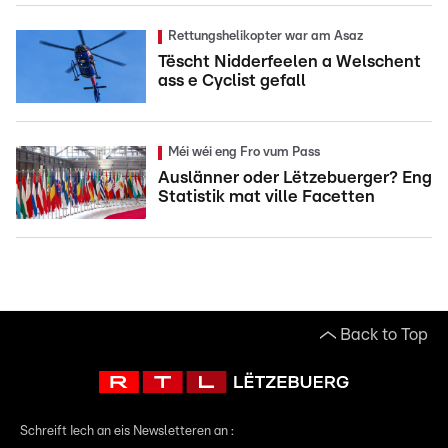
Rettungshelikopter war am Asaz
Tëscht Nidderfeelen a Welschent
ass e Cyclist gefall
Méi wéi eng Fro vum Pass
Auslänner oder Lëtzebuerger? Eng
Statistik mat ville Facetten
Back to Top
Schreift Iech an eis Newsletteren an :