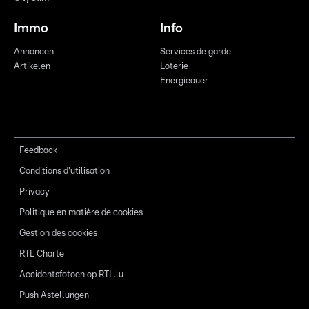
Immo
Info
Annoncen
Services de garde
Artikelen
Loterie
Energieauer
Feedback
Conditions d'utilisation
Privacy
Politique en matière de cookies
Gestion des cookies
RTL Charte
Accidentsfotoen op RTL.lu
Push Astellungen