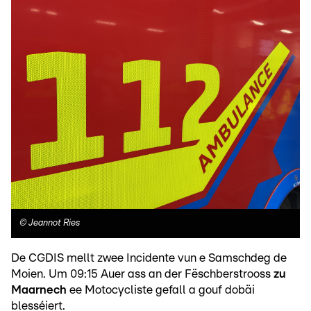
©
Jeannot Ries
De CGDIS mellt zwee Incidente vun e Samschdeg de
Moien. Um 09:15 Auer ass an der Fëschberstrooss
zu
Maarnech
ee Motocycliste gefall a gouf dobäi
blesséiert.