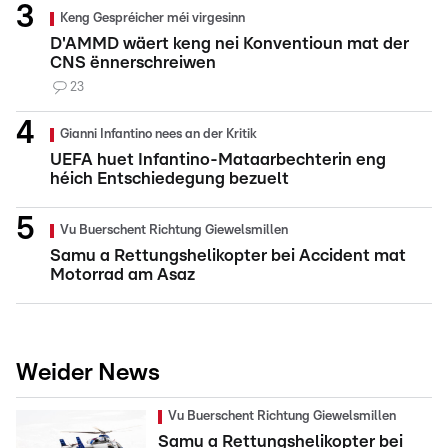
Keng Gespréicher méi virgesinn
D'AMMD wäert keng nei Konventioun mat der
CNS ënnerschreiwen
23
Gianni Infantino nees an der Kritik
UEFA huet Infantino-Mataarbechterin eng
héich Entschiedegung bezuelt
Vu Buerschent Richtung Giewelsmillen
Samu a Rettungshelikopter bei Accident mat
Motorrad am Asaz
Weider News
Vu Buerschent Richtung Giewelsmillen
Samu a Rettungshelikopter bei