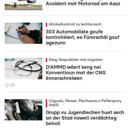
Accident mat Motorrad am Asaz
Alkoholkontroll zu Iechternach
303 Automobiliste goufe
kontrolléiert, ee Fürerschäi gouf
agezunn
Keng Gespréicher méi virgesinn
D'AMMD wäert keng nei
Konventioun mat der CNS
ënnerschreiwen
23
Cagoule, Messer, Marihuana a Pefferspray
dobäi
Grupp vu Jugendlechen huet sech
an der Stad nawell verdächteg
beholl