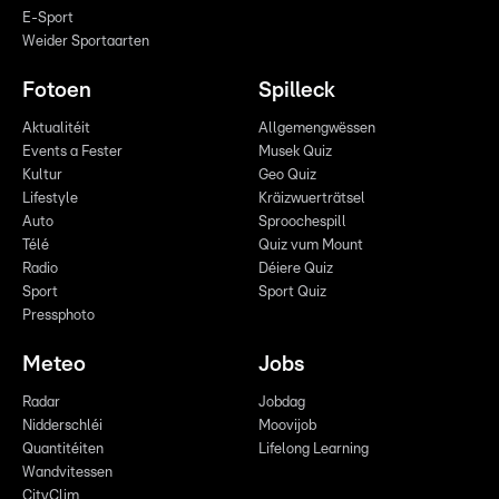
E-Sport
Weider Sportaarten
Fotoen
Spilleck
Aktualitéit
Allgemengwëssen
Events a Fester
Musek Quiz
Kultur
Geo Quiz
Lifestyle
Kräizwuerträtsel
Auto
Sproochespill
Télé
Quiz vum Mount
Radio
Déiere Quiz
Sport
Sport Quiz
Pressphoto
Meteo
Jobs
Radar
Jobdag
Nidderschléi
Moovijob
Quantitéiten
Lifelong Learning
Wandvitessen
CityClim