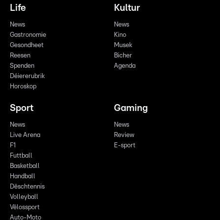
Life
Kultur
News
News
Gastronomie
Kino
Gesondheet
Musek
Reesen
Bicher
Spenden
Agenda
Déiererubrik
Horoskop
Sport
Gaming
News
News
Live Arena
Review
F1
E-sport
Futtball
Basketball
Handball
Dëschtennis
Volleyball
Vëlossport
Auto-Moto