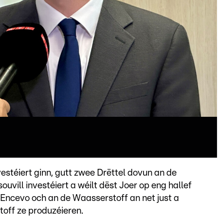
estéiert ginn, gutt zwee Drëttel dovun an de
vill investéiert a wéilt dëst Joer op eng hallef
 Encevo och an de Waasserstoff an net just a
toff ze produzéieren.