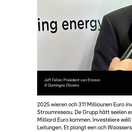
Jeff Feller, President vun Encevo
©
Domingos Oliveira
2025 wieren och 311 Milliounen Euro inv
Stroumreseau. De Grupp hätt seelen esou
Milliard Euro kommen. Investéiere wëll
Leitungen. Et plangt een och Waassers