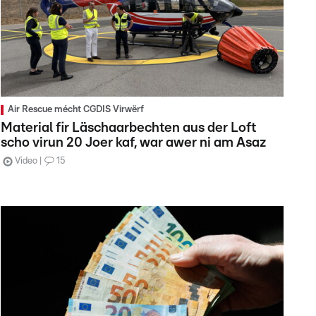
Air Rescue mécht CGDIS Virwërf
Material fir Läschaarbechten aus der Loft
scho virun 20 Joer kaf, war awer ni am Asaz
Video
15