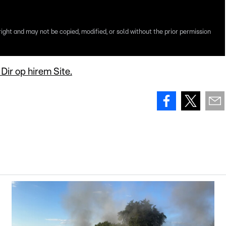
right and may not be copied, modified, or sold without the prior permission
ir op hirem Site.