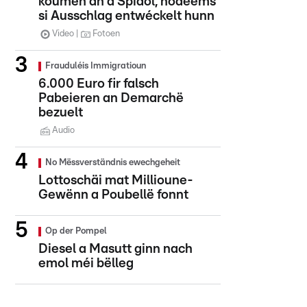
koumen an d'Spidol, nodeems
si Ausschlag entwéckelt hunn
Video
Fotoen
Frauduléis Immigratioun
6.000 Euro fir falsch
Pabeieren an Demarchë
bezuelt
Audio
No Mëssverständnis ewechgeheit
Lottoschäi mat Millioune-
Gewënn a Poubellë fonnt
Op der Pompel
Diesel a Masutt ginn nach
emol méi bëlleg