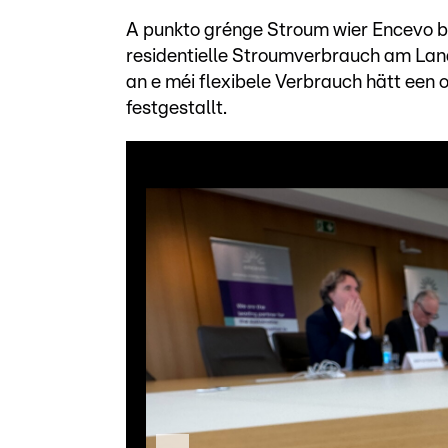
A punkto grénge Stroum wier Encevo
residentielle Stroumverbrauch am Land
an e méi flexibele Verbrauch hätt een 
festgestallt.