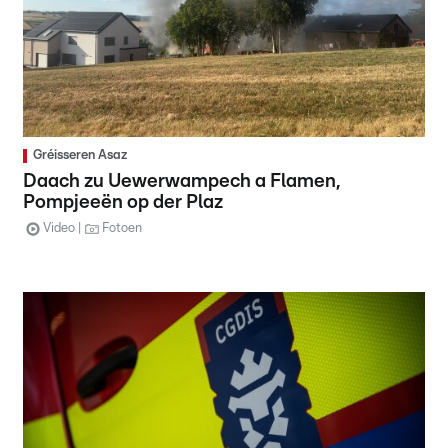
Gréisseren Asaz
Daach zu Uewerwampech a Flamen,
Pompjeeën op der Plaz
Video
Fotoen