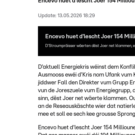
Encevo huet d'lescht Joer 154 Milli
Update:
13.05.2026 18:29
Encevo huet d'lescht Joer 154 Mi
D'Stroumpräisser wäerten dëst Joer net klammen, 
D'aktuell Energiekris wéinst dem Konf
Ausmooss ewéi d'Kris nom Ufank vum Kri
jiddwer Fall den Direkter vum Grupp E
vun de Joreszuele vum Energiegrupp, d
sinn, dëst Joer net wäerte klammen. Ou
an de Reseauskäschte wier dat natierle
mee et soll ee sech kee grousse Spron
Encevo huet d'lescht Joer 154 Milliou