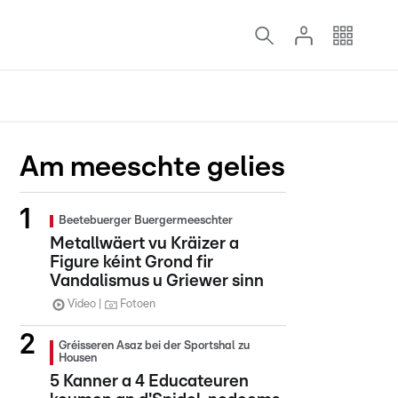
Am meeschte gelies
Beetebuerger Buergermeeschter
Metallwäert vu Kräizer a
Figure kéint Grond fir
Vandalismus u Griewer sinn
Video
Fotoen
Gréisseren Asaz bei der Sportshal zu
Housen
5 Kanner a 4 Educateuren