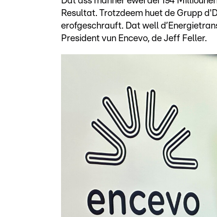
Dat ass manner ewéi déi 194 Millioune
Resultat. Trotzdeem huet de Grupp d'D
erofgeschrauft. Dat well d’Energietran
President vun Encevo, de Jeff Feller.