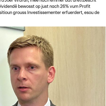
n d'Joer virdrun, mee nach ëmmer dat drëttbescht
ividendë bewosst op just nach 26% vum Profit
sitioun grouss Investissementer erfuerdert, esou de