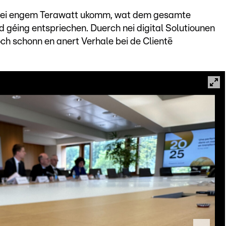
 bei engem Terawatt ukomm, wat dem gesamte
 géing entspriechen. Duerch nei digital Solutiounen
och schonn en anert Verhale bei de Clientë