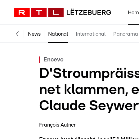
Hom
News
National
International
Panorama
Encevo
D'Stroumpräiss
net klammen, e
Claude Seywer
François Aulner