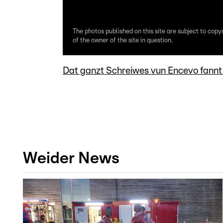
The photos published on this site are subject to copy
of the owner of the site in question.
Dat ganzt Schreiwes vun Encevo fannt D
Weider News