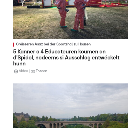
Gréisseren Asaz bei der Sportshal zu Housen
5 Kanner a 4 Educateuren koumen an
d'Spidol, nodeems si Ausschlag entwéckelt
hunn
Video
Fotoen