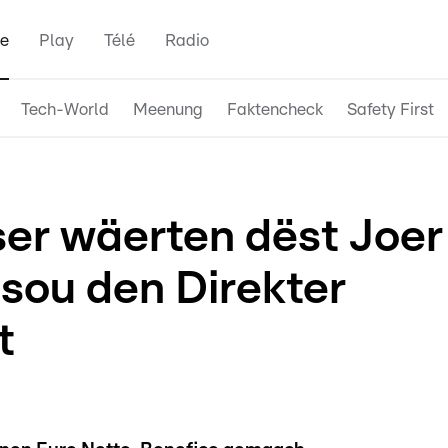
e
Play
Télé
Radio
Tech-World
Meenung
Faktencheck
Safety First
er wäerten dëst Joer
sou den Direkter
t