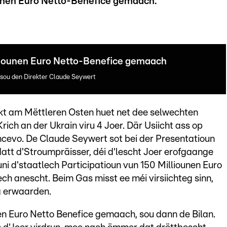
ounen Euro Netto-Benefice gemaach.
lliounen Euro Netto-Benefice gemaach
esou den Direkter Claude Seywert
likt am Mëttleren Osten huet net dee selwechten
ch an der Ukrain viru 4 Joer. Där Usiicht ass op
ncevo. De Claude Seywert sot bei der Presentatioun
att d'Stroumpräisser, déi d'lescht Joer erofgaange
ni d'staatlech Participatioun vun 150 Milliounen Euro
ch anescht. Beim Gas misst ee méi virsiichteg sinn,
g erwaarden.
nen Euro Netto Benefice gemaach, sou dann de Bilan.