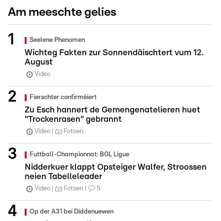
Am meeschte gelies
Seelene Phenomen
Wichteg Fakten zur Sonnendäischtert vum 12.
August
Video
Fierschter confirméiert
Zu Esch hannert de Gemengenatelieren huet
"Trockenrasen" gebrannt
Video
Fotoen
Futtball-Championnat: BGL Ligue
Nidderkuer klappt Opsteiger Walfer, Stroossen
neien Tabelleleader
Video
Fotoen
5
Op der A31 bei Diddenuewen