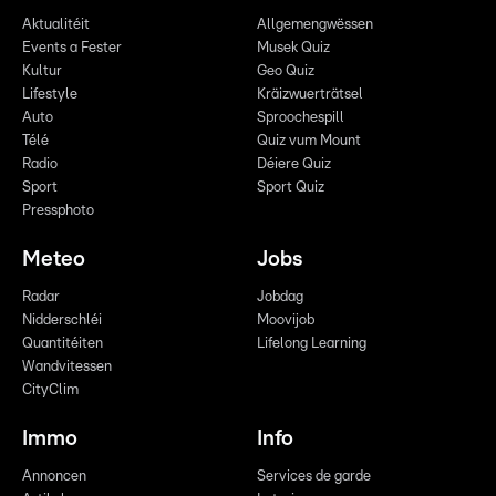
Aktualitéit
Allgemengwëssen
Events a Fester
Musek Quiz
Kultur
Geo Quiz
Lifestyle
Kräizwuerträtsel
Auto
Sproochespill
Télé
Quiz vum Mount
Radio
Déiere Quiz
Sport
Sport Quiz
Pressphoto
Meteo
Jobs
Radar
Jobdag
Nidderschléi
Moovijob
Quantitéiten
Lifelong Learning
Wandvitessen
CityClim
Immo
Info
Annoncen
Services de garde