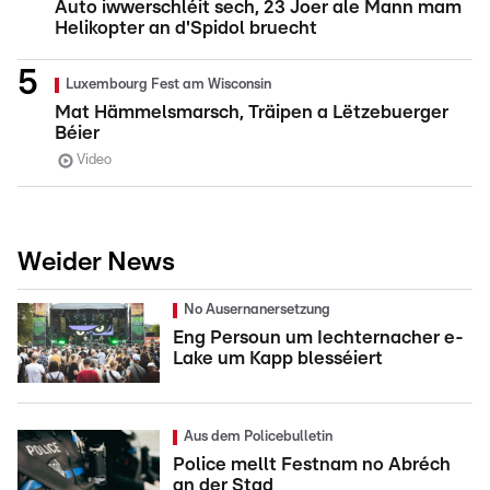
Auto iwwerschléit sech, 23 Joer ale Mann mam
Helikopter an d'Spidol bruecht
Luxembourg Fest am Wisconsin
Mat Hämmelsmarsch, Träipen a Lëtzebuerger
Béier
Video
Weider News
No Ausernanersetzung
Eng Persoun um Iechternacher e-
Lake um Kapp blesséiert
Aus dem Policebulletin
Police mellt Festnam no Abréch
an der Stad