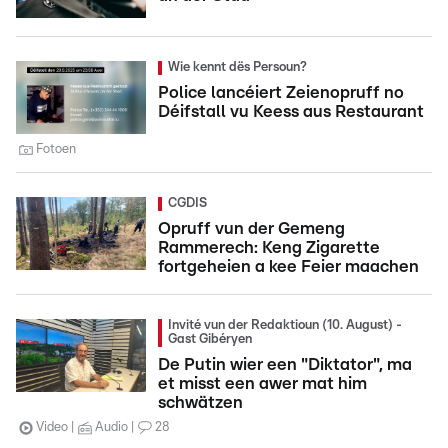
Wie kennt dës Persoun?
Police lancéiert Zeienopruff no
Déifstall vu Keess aus Restaurant
Fotoen
CGDIS
Opruff vun der Gemeng
Rammerech: Keng Zigarette
fortgeheien a kee Feier maachen
Invité vun der Redaktioun (10. August) -
Gast Gibéryen
De Putin wier een "Diktator", ma
et misst een awer mat him
schwätzen
Video
Audio
28