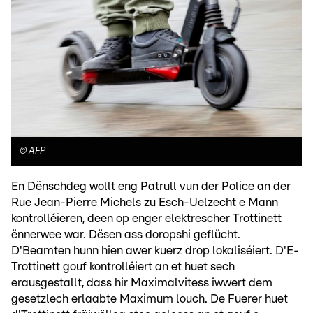
©
AFP
En Dënschdeg wollt eng Patrull vun der Police an der
Rue Jean-Pierre Michels zu Esch-Uelzecht e Mann
kontrolléieren, deen op enger elektrescher Trottinett
ënnerwee war. Dësen ass doropshi geflücht.
D'Beamten hunn hien awer kuerz drop lokaliséiert. D'E-
Trottinett gouf kontrolléiert an et huet sech
erausgestallt, dass hir Maximalvitess iwwert dem
gesetzlech erlaabte Maximum louch. De Fuerer huet