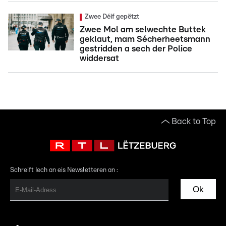
Zwee Déif gepëtzt
Zwee Mol am selwechte Buttek
geklaut, mam Sécherheetsmann
gestridden a sech der Police
widdersat
Back to Top
Schreift Iech an eis Newsletteren an :
Ok