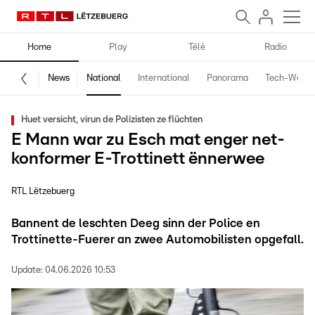
Home
Play
Télé
Radio
News
National
International
Panorama
Tech-World
Huet versicht, virun de Polizisten ze flüchten
E Mann war zu Esch mat enger net-
konformer E-Trottinett ënnerwee
RTL Lëtzebuerg
Bannent de leschten Deeg sinn der Police en
Trottinette-Fuerer an zwee Automobilisten opgefall.
Update:
04.06.2026 10:53