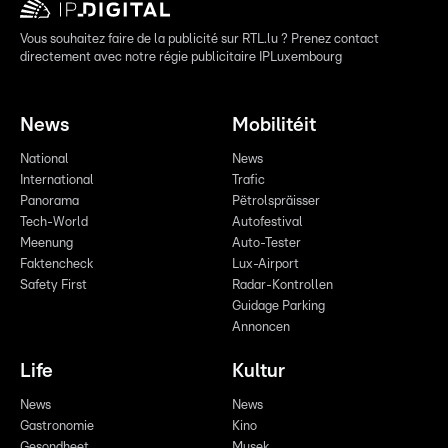
Vous souhaitez faire de la publicité sur RTL.lu ? Prenez contact
directement avec notre régie publicitaire IPLuxembourg
News
Mobilitéit
National
News
International
Trafic
Panorama
Pëtrolspräisser
Tech-World
Autofestival
Meenung
Auto-Tester
Faktencheck
Lux-Airport
Safety First
Radar-Kontrollen
Guidage Parking
Annoncen
Life
Kultur
News
News
Gastronomie
Kino
Gesondheet
Musek