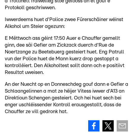
d'Trottinett fräiwëlleg stoe gelooss an et gouf e
Protokoll geschriwwen.
Iwwerdeems huet d'Police zwee Fürerschäiner wéinst
Alkohol um Steier agezunn:
E Mëttwoch ass géint 17:50 Auer e Chauffer gemellt
ginn, dee säi Gefier am Zickzack duerch d'Rue de
Noertzange zu Beetebuerg gesteiert huet. Eng Patrull
vun der Police huet de Mann kuerz drop gestoppt a
kontrolléiert. Den Alkoholtest sollt dann och e positiivt
Resultat uweisen.
An der Nuecht op en Donneschdeg gouf dann e Gefier a
Schlaangelinnen a mat ze héijer Vitess iwwer d'A13 an
Direktioun Schengen gesteiert. Och hei huet sech bei
enger uschléissender Kontroll erausgestallt, dass de
Chauffer ze vill gedronk hat.