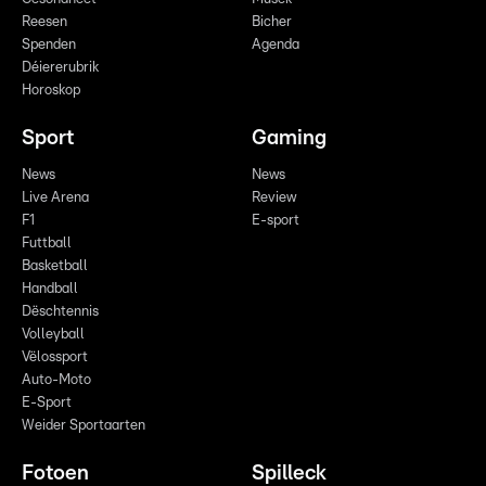
Reesen
Bicher
Spenden
Agenda
Déiererubrik
Horoskop
Sport
Gaming
News
News
Live Arena
Review
F1
E-sport
Futtball
Basketball
Handball
Dëschtennis
Volleyball
Vëlossport
Auto-Moto
E-Sport
Weider Sportaarten
Fotoen
Spilleck