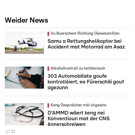
Weider News
Vu Buerschent Richtung Giewelsmillen
Samu a Rettungshelikopter bei
Accident mat Motorrad am Asaz
Alkoholkontroll zu Iechternach
303 Automobiliste goufe
kontrolléiert, ee Fürerschäi gouf
agezunn
Keng Gespréicher méi virgesinn
D'AMMD wäert keng nei
Konventioun mat der CNS
ënnerschreiwen
23