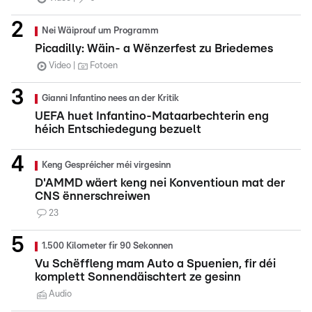
Nei Wäiprouf um Programm
Picadilly: Wäin- a Wënzerfest zu Briedemes
Video
Fotoen
Gianni Infantino nees an der Kritik
UEFA huet Infantino-Mataarbechterin eng
héich Entschiedegung bezuelt
Keng Gespréicher méi virgesinn
D'AMMD wäert keng nei Konventioun mat der
CNS ënnerschreiwen
23
1.500 Kilometer fir 90 Sekonnen
Vu Schëffleng mam Auto a Spuenien, fir déi
komplett Sonnendäischtert ze gesinn
Audio