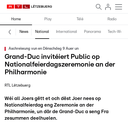
Home
Play
Télé
Radio
News
National
International
Panorama
Tech-World
Aschreiwung vun en Dënschdeg 9 Auer un
Grand-Duc invitéiert Public op
Nationalfeierdagszeremonie an der
Philharmonie
RTL Lëtzebuerg
Wéi all Joers gëtt et och dëst Joer nees op
Nationalfeierdag eng Zeremonie an der
Philharmonie, un där de Grand-Duc a seng Fra
zesummen deelhuelen.