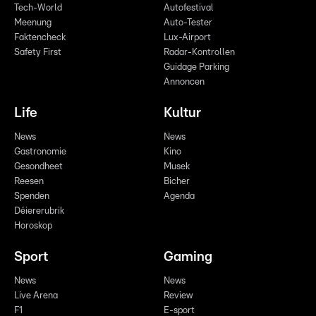
Tech-World
Autofestival
Meenung
Auto-Tester
Faktencheck
Lux-Airport
Safety First
Radar-Kontrollen
Guidage Parking
Annoncen
Life
Kultur
News
News
Gastronomie
Kino
Gesondheet
Musek
Reesen
Bicher
Spenden
Agenda
Déiererubrik
Horoskop
Sport
Gaming
News
News
Live Arena
Review
F1
E-sport