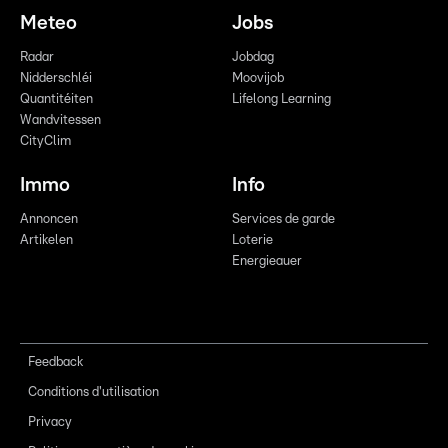
Meteo
Jobs
Radar
Jobdag
Nidderschléi
Moovijob
Quantitéiten
Lifelong Learning
Wandvitessen
CityClim
Immo
Info
Annoncen
Services de garde
Artikelen
Loterie
Energieauer
Feedback
Conditions d'utilisation
Privacy