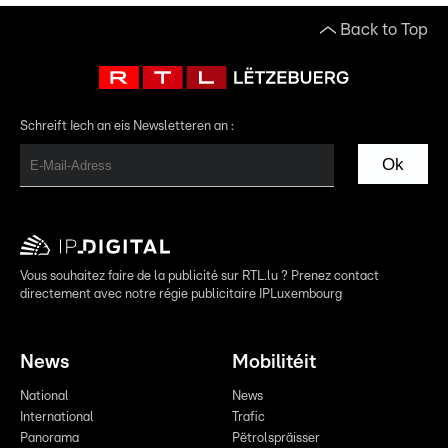
Back to Top
Schreift Iech an eis Newsletteren an :
Ok
Vous souhaitez faire de la publicité sur RTL.lu ? Prenez contact
directement avec notre régie publicitaire IPLuxembourg
News
Mobilitéit
National
News
International
Trafic
Panorama
Pëtrolspräisser