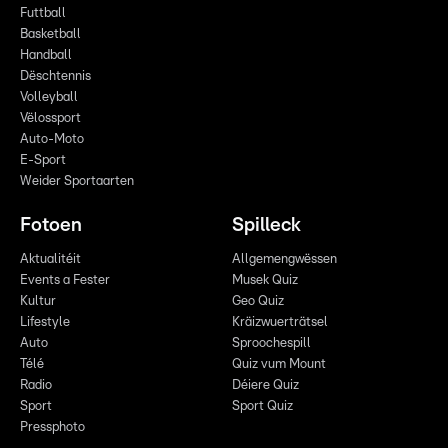
Futtball
Basketball
Handball
Dëschtennis
Volleyball
Vëlossport
Auto-Moto
E-Sport
Weider Sportaarten
Fotoen
Spilleck
Aktualitéit
Allgemengwëssen
Events a Fester
Musek Quiz
Kultur
Geo Quiz
Lifestyle
Kräizwuerträtsel
Auto
Sproochespill
Télé
Quiz vum Mount
Radio
Déiere Quiz
Sport
Sport Quiz
Pressphoto