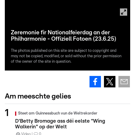
Zeremonie fir Nationalfeierdag an der
Philharmonie - Offiziell Fotoen (23.6.25)
The photos published on this site are subject to copyright and
may not be copied, modified, or sold without the prior permission
of the owner of the site in question.
Am meeschte gelies
Steet am Guinnessbuch vun de Weltrekorder
D'Betty Bromage ass déi eelste "Wing
Walkerin" op der Welt
Video
0