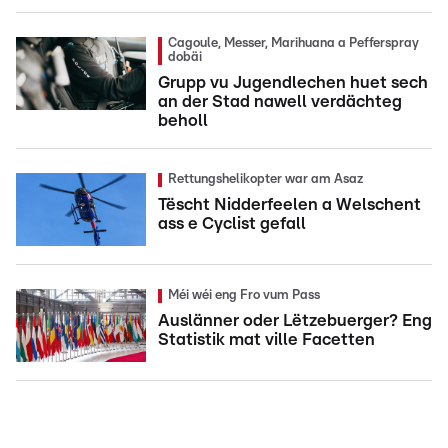
Cagoule, Messer, Marihuana a Pefferspray
dobäi
Grupp vu Jugendlechen huet sech
an der Stad nawell verdächteg
beholl
Rettungshelikopter war am Asaz
Tëscht Nidderfeelen a Welschent
ass e Cyclist gefall
Méi wéi eng Fro vum Pass
Auslänner oder Lëtzebuerger? Eng
Statistik mat ville Facetten