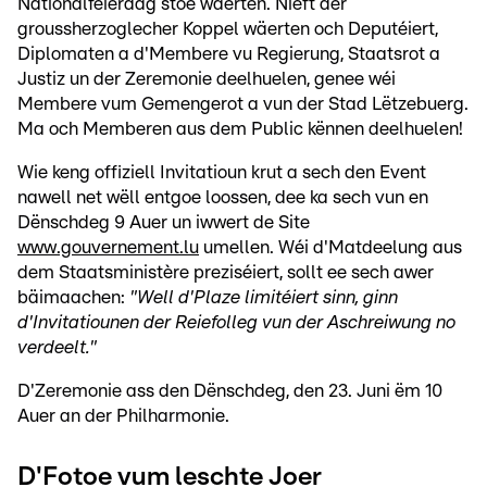
Nationalfeierdag stoe wäerten. Nieft der
groussherzoglecher Koppel wäerten och Deputéiert,
Diplomaten a d'Membere vu Regierung, Staatsrot a
Justiz un der Zeremonie deelhuelen, genee wéi
Membere vum Gemengerot a vun der Stad Lëtzebuerg.
Ma och Memberen aus dem Public kënnen deelhuelen!
Wie keng offiziell Invitatioun krut a sech den Event
nawell net wëll entgoe loossen, dee ka sech vun en
Dënschdeg 9 Auer un iwwert de Site
www.gouvernement.lu
umellen. Wéi d'Matdeelung aus
dem Staatsministère preziséiert, sollt ee sech awer
bäimaachen:
"Well d'Plaze limitéiert sinn, ginn
d'Invitatiounen der Reiefolleg vun der Aschreiwung no
verdeelt."
D'Zeremonie ass den Dënschdeg, den 23. Juni ëm 10
Auer an der Philharmonie.
D'Fotoe vum leschte Joer