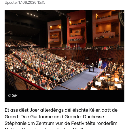
Update:
17.06.2026 15:15
©
SIP
Et ass dëst Joer allerdéngs déi éischte Kéier, datt de
Grand-Duc Guillaume an d'Grande-Duchesse
Stéphanie am Zentrum vun de Festivitéite ronderëm