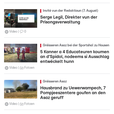
Invité vun der Redaktioun (7. August)
Serge Legil, Direkter vun der
Prisongsverwaltung
Video
0
Gréisseren Asaz bei der Sportshal zu Housen
5 Kanner a 4 Educateuren koumen
an d'Spidol, nodeems si Ausschlag
entwéckelt hunn
Video
Fotoen
Gréisseren Asaz
Hausbrand zu Uewerwampech, 7
Pompjeeszentere goufen an den
Asaz geruff
Video
Fotoen