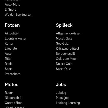
Auto-Moto
E-Sport
Weider Sportaarten
Fotoen
Spilleck
Aktualitéit
Allgemengwëssen
Events a Fester
Musek Quiz
Kultur
Geo Quiz
Lifestyle
Kräizwuerträtsel
Auto
Sproochespill
Télé
Quiz vum Mount
Radio
Déiere Quiz
Sport
Sport Quiz
Pressphoto
Meteo
Jobs
Radar
Jobdag
Nidderschléi
Moovijob
Quantitéiten
Lifelong Learning