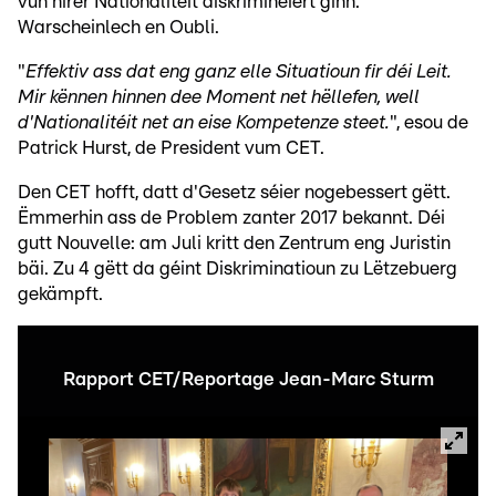
vun hirer Nationalitéit diskriminéiert ginn.
Warscheinlech en Oubli.
"
Effektiv ass dat eng ganz elle Situatioun fir déi Leit.
Mir kënnen hinnen dee Moment net hëllefen, well
d'Nationalitéit net an eise Kompetenze steet.
", esou de
Patrick Hurst, de President vum CET.
Den CET hofft, datt d'Gesetz séier nogebessert gëtt.
Ëmmerhin ass de Problem zanter 2017 bekannt. Déi
gutt Nouvelle: am Juli kritt den Zentrum eng Juristin
bäi. Zu 4 gëtt da géint Diskriminatioun zu Lëtzebuerg
gekämpft.
Rapport CET/Reportage Jean-Marc Sturm