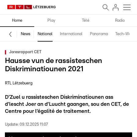
Home
Play
Télé
Radio
News
National
International
Panorama
Tech-World
Joresrapport CET
Hausse vun de rassisteschen
Diskriminatiounen 2021
RTL Lëtzebuerg
D’Zuel u rassisteschen Diskriminatiounen ass
d’lescht Joer an d’Luucht gaangen, sou den CET, de
Centre pour l’égalité de traitement.
Update:
09.12.2025 11:07