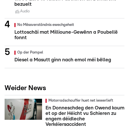
bezuelt
Audio
No Mëssverständnis ewechgeheit
Lottoschäi mat Millioune-Gewënn a Poubellë
fonnt
Op der Pompel
Diesel a Masutt ginn nach emol méi bëlleg
Weider News
Motorradschauffer huet net iwwerlieft
En Donneschdeg den Owend koum
et op der Héicht vu Schieren zu
engem déidleche
Verkéiersaccident