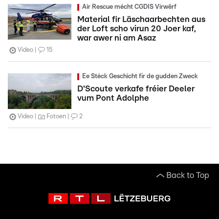
Air Rescue mécht CGDIS Virwërf
Material fir Läschaarbechten aus
der Loft scho virun 20 Joer kaf,
war awer ni am Asaz
Video
15
Ee Stéck Geschicht fir de gudden Zweck
D'Scoute verkafe fréier Deeler
vum Pont Adolphe
Video
Fotoen
2
Back to Top