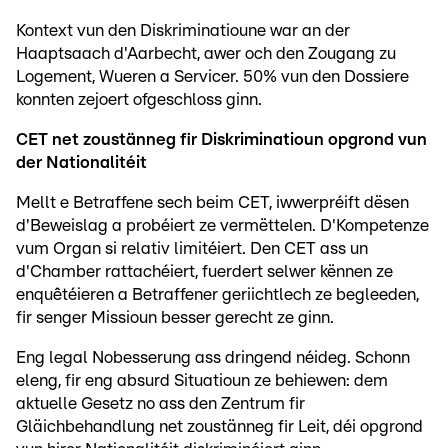
Kontext vun den Diskriminatioune war an der
Haaptsaach d'Aarbecht, awer och den Zougang zu
Logement, Wueren a Servicer. 50% vun den Dossiere
konnten zejoert ofgeschloss ginn.
CET net zoustänneg fir Diskriminatioun opgrond vun
der Nationalitéit
Mellt e Betraffene sech beim CET, iwwerpréift dësen
d'Beweislag a probéiert ze vermëttelen. D'Kompetenze
vum Organ si relativ limitéiert. Den CET ass un
d'Chamber rattachéiert, fuerdert selwer kënnen ze
enquêtéieren a Betraffener geriichtlech ze begleeden,
fir senger Missioun besser gerecht ze ginn.
Eng legal Nobesserung ass dringend néideg. Schonn
eleng, fir eng absurd Situatioun ze behiewen: dem
aktuelle Gesetz no ass den Zentrum fir
Gläichbehandlung net zoustänneg fir Leit, déi opgrond