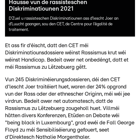
Hausse vun de rassisteschen
Diskriminatiounen 2021
D’Zuel u rassisteschen Diskriminatiounen ass d’lescht Joer an
d’Luucht gaangen, sou den CET, de Centre pour l’égalité de
traitement.
Et ass fir d'éischt, datt den CET méi
Diskriminatiounsdossiere wéinst Rassismus krut wéi
wéinst Handicap. Bedeit awer net onbedéngt, datt et
méi Rassismus zu Lëtzebuerg gëtt.
Vun 245 Diskriminéierungsdossieren, déi den CET
d'lescht Joer traitéiert huet, waren der 24% opgrond
vun der Rass oder der ethnescher Originn, méi wéi jee
virdrun. Bedeit awer net automatesch, datt de
Rassismus zu Lëtzebuerg zougeholl huet. Villméi
hätten divers Konferenzen, Etüden an Debate wéi
"being black in Luxembourg", grad ewéi de Fall George
Floyd zu méi Sensibiliséierung gefouert, seet
d'Direktesch Nathalie Morgenthaler.