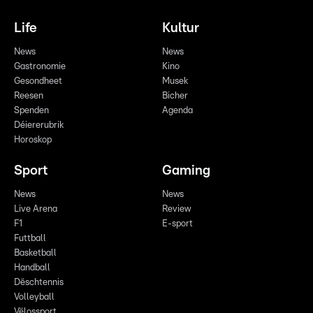
Life
Kultur
News
News
Gastronomie
Kino
Gesondheet
Musek
Reesen
Bicher
Spenden
Agenda
Déiererubrik
Horoskop
Sport
Gaming
News
News
Live Arena
Review
F1
E-sport
Futtball
Basketball
Handball
Dëschtennis
Volleyball
Vëlossport