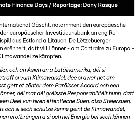
mate Finance Days / Reportage: Dany Rasqué
international Gäscht, notamment den europäesche
 der europäescher Investitiounsbank an eng Rei
pill aus Estland a Litauen. De Lëtzebuerger
erënnert, datt vill Länner - am Contraire zu Europa -
de Klimawandel ze kämpfen.
ka, och an Asien an a Latäinamerika, déi si
traff si vum Klimawandel, dee si awer net am
st gëtt et zënter dem Paräisser Accord och een
nner, déi mat déi gréisste Responsabilitéit hunn, datt
en Deel vun hiren ëffentleche Suen, also Steiersuen,
att och si sech schütze kënne géint de Klimawandel,
en erofbréngen a si och nei Energië bei sech kënnen