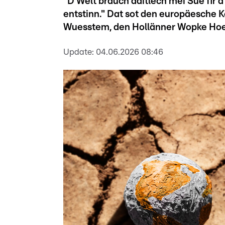
"D'Welt brauch däitlech méi Sue fir
entstinn." Dat sot den europäesche K
Wuesstem, den Hollänner Wopke Hoe
Update:
04.06.2026 08:46