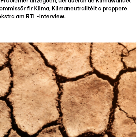
 d'Problemer unzegoen, déi duerch de Klimawandel
ommissär fir Klima, Klimaneutralitéit a proppere
kstra am RTL-Interview.