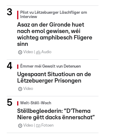
Pilot vu Lëtzebuerger Läschfliger am
Interview
Asaz an der Gironde huet
nach emol gewisen, wéi
wichteg amphibesch Fligere
sinn
Video
Audio
Ëmmer méi Gewalt vun Detenuen
Ugespaant Situatioun an de
Lëtzebuerger Prisongen
Video
Welt-Stëll-Woch
Stëllbegleederin: “D’Thema
Niere gëtt dacks ënnerschat”
Video
Fotoen