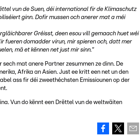
tel vun de Suen, déi international fir de Klimaschutz
iséiert ginn. Dofir mussen och anerer mat a méi
rgläichbarer Gréisst, deen esou vill gemaach huet wéi
Mir fueren domadder virun, mir spieren och, datt mer
en, mä et kënnen net just mir sinn."
ir sech mat anere Partner zesummen ze dinn. De
ika, Afrika an Asien. Just ee kritt een net un den
bel ass fir déi zweethéchsten Emissiounen op der
nt.
a. Vun do kënnt een Drëttel vun de weltwäiten