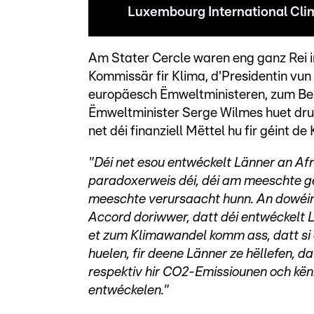
Luxembourg International Cli
Am Stater Cercle waren eng ganz Rei 
Kommissär fir Klima, d'Presidentin vun
europäesch Ëmweltministeren, zum Beis
Ëmweltminister Serge Wilmes huet drun 
net déi finanziell Mëttel hu fir géint 
"Déi net esou entwéckelt Länner an Afri
paradoxerweis déi, déi am meeschte ge
meeschte verursaacht hunn. An dowéin
Accord doriwwer, datt déi entwéckelt Lä
et zum Klimawandel komm ass, datt si e
huelen, fir deene Länner ze hëllefen, d
respektiv hir CO2-Emissiounen och kënn
entwéckelen."