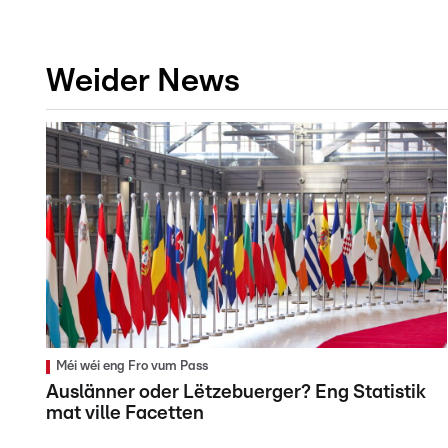
Weider News
Méi wéi eng Fro vum Pass
Auslänner oder Lëtzebuerger? Eng Statistik
mat ville Facetten