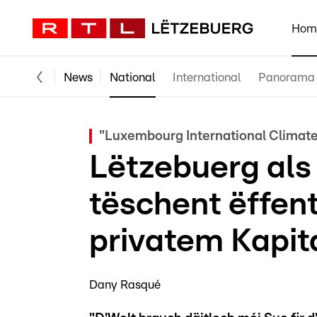
Hom
News
National
International
Panorama
"Luxembourg International Climat
Lëtzebuerg als
tëschent ëffen
privatem Kapit
Dany Rasqué