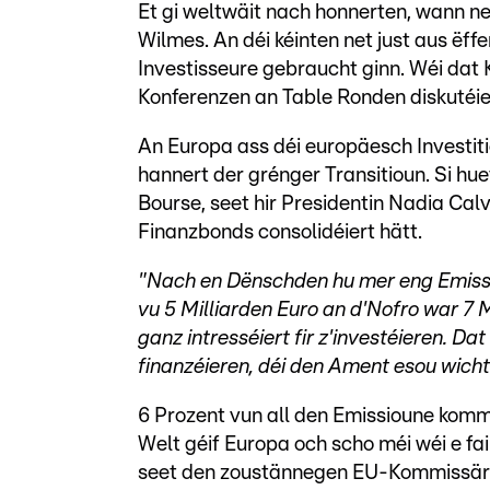
Et gi weltwäit nach honnerten, wann n
Wilmes. An déi kéinten net just aus ëf
Investisseure gebraucht ginn. Wéi dat 
Konferenzen an Table Ronden diskutéie
An Europa ass déi europäesch Investit
hannert der grénger Transitioun. Si hu
Bourse, seet hir Presidentin Nadia Cal
Finanzbonds consolidéiert hätt.
"Nach en Dënschden hu mer eng Emiss
vu 5 Milliarden Euro an d'Nofro war 7 
ganz intresséiert fir z'investéieren. Da
finanzéieren, déi den Ament esou wichte
6 Prozent vun all den Emissioune kom
Welt géif Europa och scho méi wéi e f
seet den zoustännegen EU-Kommissär 