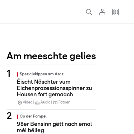
Am meeschte gelies
Spezialekippen am Asaz
Éischt Näschter vum
Eichenprozessionsspinner zu
Housen fort gemaach
Video
Audio
Fotoen
Op der Pompel
98er Bensinn gëtt nach emol
méi bëlleg