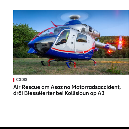
CGDIS
Air Rescue am Asaz no Motorradsaccident,
dräi Blesséierter bei Kollisioun op A3