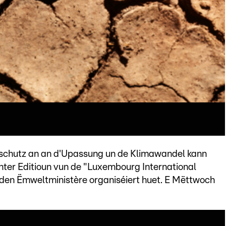
aschutz an an d'Upassung un de Klimawandel kann
chter Editioun vun de "Luxembourg International
i den Ëmweltministère organiséiert huet. E Mëttwoch