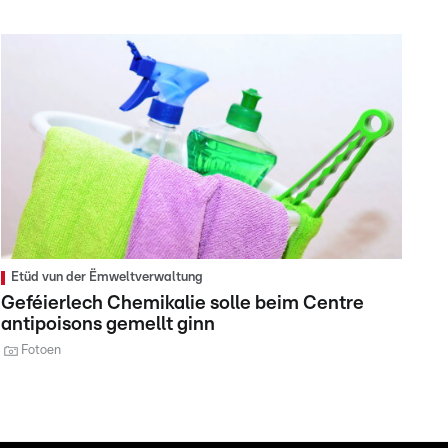
Etüd vun der Ëmweltverwaltung
Geféierlech Chemikalie solle beim Centre
antipoisons gemellt ginn
Fotoen