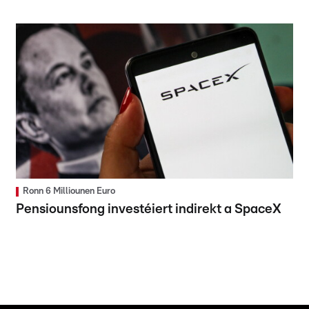
Ronn 6 Milliounen Euro
Pensiounsfong investéiert indirekt a SpaceX