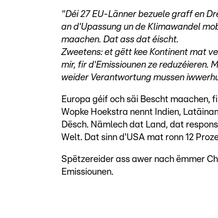
"Déi 27 EU-Länner bezuele graff en Drët
an d'Upassung un de Klimawandel mobil
maachen. Dat ass dat éischt.
Zweetens: et gëtt kee Kontinent mat ve
mir, fir d'Emissiounen ze reduzéieren. 
weider Verantwortung mussen iwwerhuel
Europa géif och säi Bescht maachen, f
Wopke Hoekstra nennt Indien, Latäinamer
Dësch. Nämlech dat Land, dat responsa
Welt. Dat sinn d'USA mat ronn 12 Proze
Spëtzereider ass awer nach ëmmer Chin
Emissiounen.