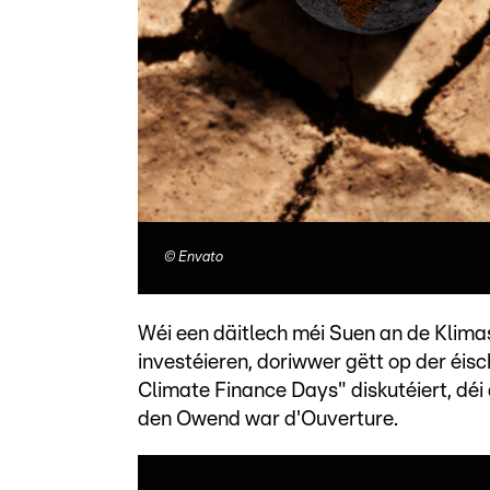
©
Envato
Wéi een däitlech méi Suen an de Klim
investéieren, doriwwer gëtt op der éis
Climate Finance Days" diskutéiert, dé
den Owend war d'Ouverture.