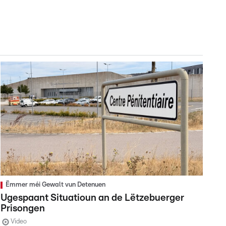
Ëmmer méi Gewalt vun Detenuen
Ugespaant Situatioun an de Lëtzebuerger
Prisongen
Video