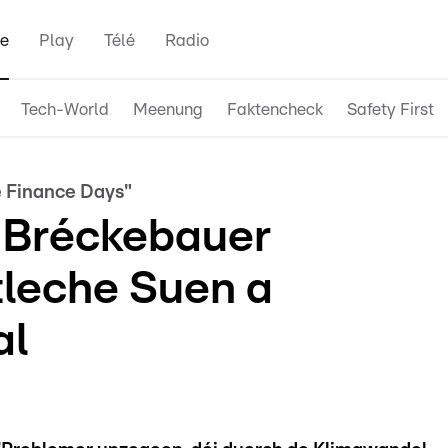
e
Play
Télé
Radio
Tech-World
Meenung
Faktencheck
Safety First
e Finance Days"
 Bréckebauer
tleche Suen a
al