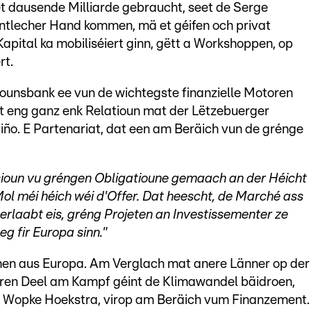
et dausende Milliarde gebraucht, seet de Serge
fentlecher Hand kommen, mä et géifen och privat
Kapital ka mobiliséiert ginn, gëtt a Workshoppen, op
rt.
iounsbank ee vun de wichtegste finanzielle Motoren
et eng ganz enk Relatioun mat der Lëtzebuerger
viño. E Partenariat, dat een am Beräich vun de grénge
ioun vu gréngen Obligatioune gemaach an der Héicht
Mol méi héich wéi d'Offer. Dat heescht, de Marché ass
t erlaabt eis, gréng Projeten an Investissementer ze
g fir Europa sinn."
men aus Europa. Am Verglach mat anere Länner op der
airen Deel am Kampf géint de Klimawandel bäidroen,
Wopke Hoekstra, virop am Beräich vum Finanzement.