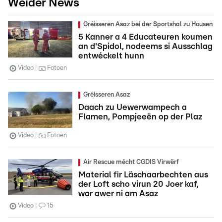
Weider News
Gréisseren Asaz bei der Sportshal zu Housen
5 Kanner a 4 Educateuren koumen
an d'Spidol, nodeems si Ausschlag
entwéckelt hunn
Video
Fotoen
Gréisseren Asaz
Daach zu Uewerwampech a
Flamen, Pompjeeën op der Plaz
Video
Fotoen
Air Rescue mécht CGDIS Virwërf
Material fir Läschaarbechten aus
der Loft scho virun 20 Joer kaf,
war awer ni am Asaz
Video
15