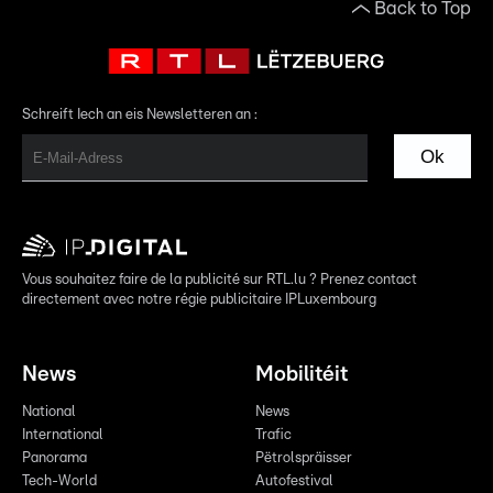
Back to Top
Schreift Iech an eis Newsletteren an :
Ok
Vous souhaitez faire de la publicité sur RTL.lu ? Prenez contact
directement avec notre régie publicitaire IPLuxembourg
News
Mobilitéit
National
News
International
Trafic
Panorama
Pëtrolspräisser
Tech-World
Autofestival