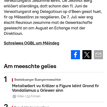
Verwaltungsrot zesumme kënnt. De Jeannot Berg
erkläert allerdéngs, datt schonn den 11. Juni de
Verwaltungsrot eng Delegatioun op d'Been gesat huet,
fir op Mëssstänn ze reagéieren. De 7. Juli wier eng
éischt Reunioun zesumme mat de Gewerkschafte
gewiescht an am August en Echange mat der
Direktioun.
Schreiwes OGBL um Méindeg
Am meeschte gelies
Beetebuerger Buergermeeschter
Metallwäert vu Kräizer a Figure kéint Grond fir
Vandalismus u Griewer sinn
Video
Fotoen