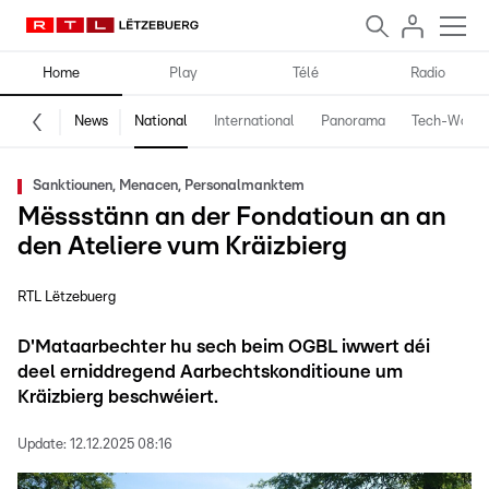
Home
Play
Télé
Radio
News
National
International
Panorama
Tech-World
Sanktiounen, Menacen, Personalmanktem
Mëssstänn an der Fondatioun an an
den Ateliere vum Kräizbierg
RTL Lëtzebuerg
D'Mataarbechter hu sech beim OGBL iwwert déi
deel erniddregend Aarbechtskonditioune um
Kräizbierg beschwéiert.
Update:
12.12.2025 08:16