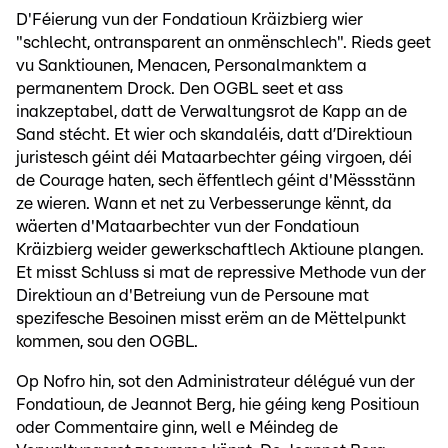
D'Féierung vun der Fondatioun Kräizbierg wier
"schlecht, ontransparent an onmënschlech". Rieds geet
vu Sanktiounen, Menacen, Personalmanktem a
permanentem Drock. Den OGBL seet et ass
inakzeptabel, datt de Verwaltungsrot de Kapp an de
Sand stécht. Et wier och skandaléis, datt d’Direktioun
juristesch géint déi Mataarbechter géing virgoen, déi
de Courage haten, sech ëffentlech géint d'Mëssstänn
ze wieren. Wann et net zu Verbesserunge kënnt, da
wäerten d'Mataarbechter vun der Fondatioun
Kräizbierg weider gewerkschaftlech Aktioune plangen.
Et misst Schluss si mat de repressive Methode vun der
Direktioun an d'Betreiung vun de Persoune mat
spezifesche Besoinen misst erëm an de Mëttelpunkt
kommen, sou den OGBL.
Op Nofro hin, sot den Administrateur délégué vun der
Fondatioun, de Jeannot Berg, hie géing keng Positioun
oder Commentaire ginn, well e Méindeg de