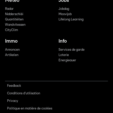
Meteo
Jobs
Radar
Jobdag
Nidderschléi
Moovijob
Quantitéiten
Lifelong Learning
Wandvitessen
CityClim
Immo
Info
Annoncen
Services de garde
Artikelen
Loterie
Energieauer
Feedback
Conditions d'utilisation
Privacy
Politique en matière de cookies