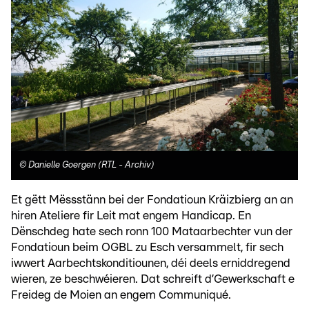
©
Danielle Goergen (RTL - Archiv)
Et gëtt Mëssstänn bei der Fondatioun Kräizbierg an an
hiren Ateliere fir Leit mat engem Handicap. En
Dënschdeg hate sech ronn 100 Mataarbechter vun der
Fondatioun beim OGBL zu Esch versammelt, fir sech
iwwert Aarbechtskonditiounen, déi deels erniddregend
wieren, ze beschwéieren. Dat schreift d’Gewerkschaft e
Freideg de Moien an engem Communiqué.