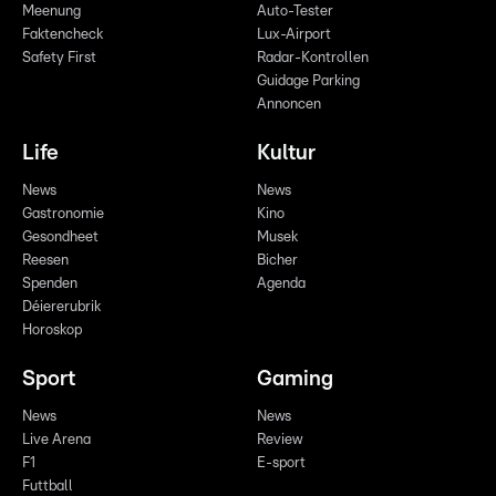
Meenung
Auto-Tester
Faktencheck
Lux-Airport
Safety First
Radar-Kontrollen
Guidage Parking
Annoncen
Life
Kultur
News
News
Gastronomie
Kino
Gesondheet
Musek
Reesen
Bicher
Spenden
Agenda
Déiererubrik
Horoskop
Sport
Gaming
News
News
Live Arena
Review
F1
E-sport
Futtball