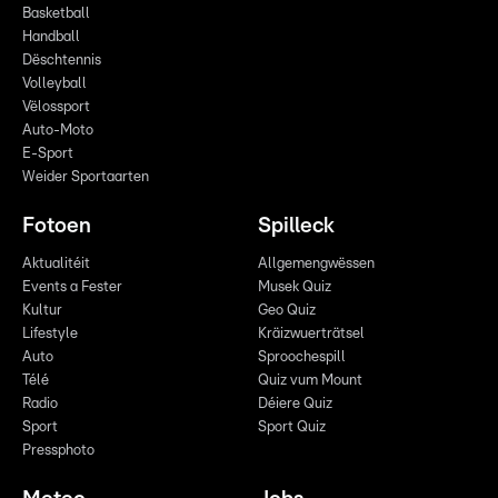
Basketball
Handball
Dëschtennis
Volleyball
Vëlossport
Auto-Moto
E-Sport
Weider Sportaarten
Fotoen
Spilleck
Aktualitéit
Allgemengwëssen
Events a Fester
Musek Quiz
Kultur
Geo Quiz
Lifestyle
Kräizwuerträtsel
Auto
Sproochespill
Télé
Quiz vum Mount
Radio
Déiere Quiz
Sport
Sport Quiz
Pressphoto