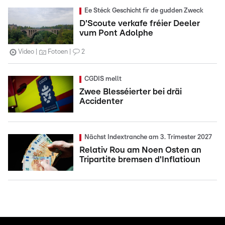
Ee Stéck Geschicht fir de gudden Zweck
D'Scoute verkafe fréier Deeler
vum Pont Adolphe
Video
Fotoen
2
CGDIS mellt
Zwee Blesséierter bei dräi
Accidenter
Nächst Indextranche am 3. Trimester 2027
Relativ Rou am Noen Osten an
Tripartite bremsen d'Inflatioun