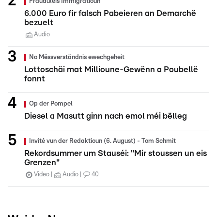
Frauduléis Immigratioun
6.000 Euro fir falsch Pabeieren an Demarchë
bezuelt
Audio
No Mëssverständnis ewechgeheit
Lottoschäi mat Millioune-Gewënn a Poubellë
fonnt
Op der Pompel
Diesel a Masutt ginn nach emol méi bëlleg
Invité vun der Redaktioun (6. August) - Tom Schmit
Rekordsummer um Stauséi: "Mir stoussen un eis
Grenzen"
Video
Audio
40