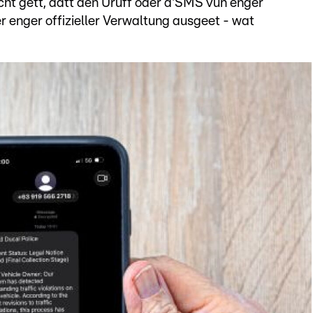
cht gëtt, datt den Uruff oder d'SMS vun enger
nger offizieller Verwaltung ausgeet - wat