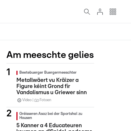
Am meeschte gelies
Beetebuerger Buergermeeschter
Metallwäert vu Kräizer a
Figure kéint Grond fir
Vandalismus u Griewer sinn
Video
Fotoen
Gréisseren Asaz bei der Sportshal zu
Housen
5 Kanner a 4 Educateuren