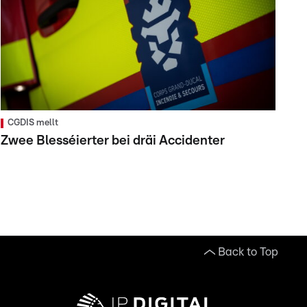
CGDIS mellt
Zwee Blesséierter bei dräi Accidenter
Back to Top