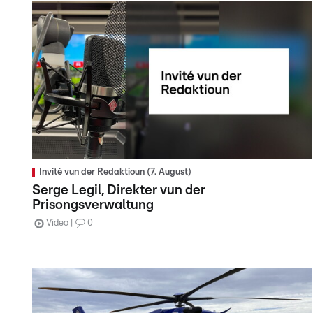
Invité vun der Redaktioun (7. August)
Serge Legil, Direkter vun der
Prisongsverwaltung
Video
0