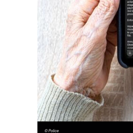
©
Police