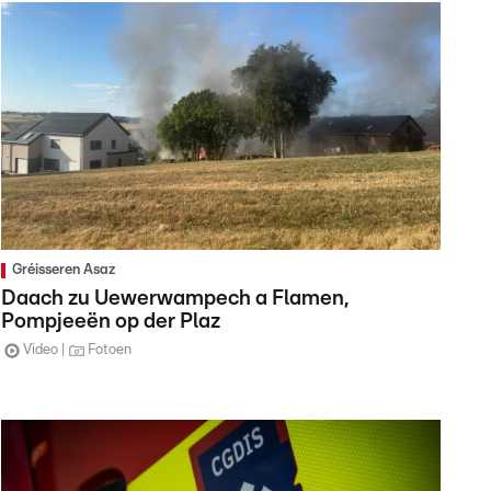
Gréisseren Asaz
Daach zu Uewerwampech a Flamen,
Pompjeeën op der Plaz
Video
Fotoen