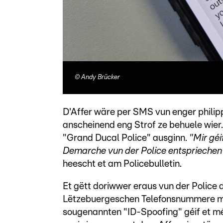
©
Andy Brücker
D'Affer wäre per SMS vun enger philip
anscheinend eng Strof ze behuele wier
"Grand Ducal Police" ausginn.
"Mir géi
Demarche vun der Police entspriechen 
heescht et am Policebulletin.
Et gëtt doriwwer eraus vun der Police 
Lëtzebuergeschen Telefonsnummere ma
sougenannten "ID-Spoofing" géif et m