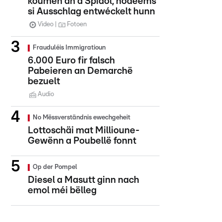
koumen an d'Spidol, nodeems
si Ausschlag entwéckelt hunn
Video
Fotoen
Frauduléis Immigratioun
6.000 Euro fir falsch
Pabeieren an Demarchë
bezuelt
Audio
No Mëssverständnis ewechgeheit
Lottoschäi mat Millioune-
Gewënn a Poubellë fonnt
Op der Pompel
Diesel a Masutt ginn nach
emol méi bëlleg