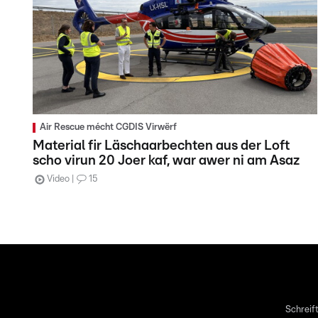
Air Rescue mécht CGDIS Virwërf
Material fir Läschaarbechten aus der Loft
scho virun 20 Joer kaf, war awer ni am Asaz
Video
15
Schreift