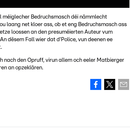
i all méiglecher Bedruchsmasch déi nämmlecht
 laang net kloer ass, ob et eng Bedruchsmasch ass
 setze loossen an den presuméierten Auteur vum
 An dësem Fall wier dat d'Police, vun deenen ee
.
ch nach den Opruff, virun allem och eeler Matbierger
ren an opzeklären.