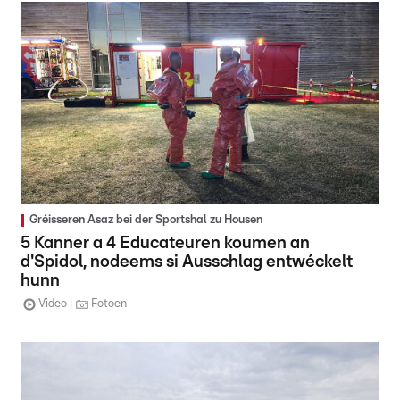
Gréisseren Asaz bei der Sportshal zu Housen
5 Kanner a 4 Educateuren koumen an
d'Spidol, nodeems si Ausschlag entwéckelt
hunn
Video
Fotoen