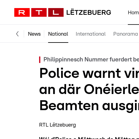
Hom
News
National
International
Panorama
Philippinnesch Nummer fuerdert be
Police warnt v
an där Onéierle
Beamten ausgi
RTL Lëtzebuerg