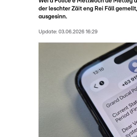
Wéi d'Police e Mëttwoch de Mëtteg a
der leschter Zäit eng Rei Fäll gemell
ausgesinn.
Update:
03.06.2026 16:29