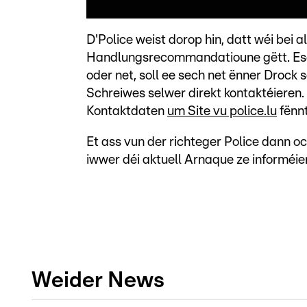
D'Police weist dorop hin, datt wéi be
Handlungsrecommandatioune gëtt. Esou
oder net, soll ee sech net ënner Drock
Schreiwes selwer direkt kontaktéieren.
Kontaktdaten
um Site vu police.lu
fënnt
Et ass vun der richteger Police dann o
iwwer déi aktuell Arnaque ze informéie
Weider News