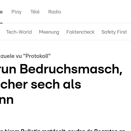
e
Play
Télé
Radio
Tech-World
Meenung
Faktencheck
Safety First
zuele vu "Protokoll"
irun Bedruchsmasch,
cher sech als
nn