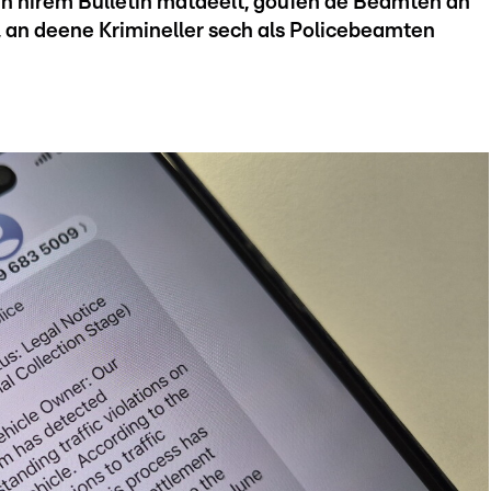
n hirem Bulletin matdeelt, goufen de Beamten an
t, an deene Krimineller sech als Policebeamten