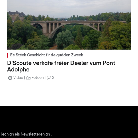
Ee Stéck Geschicht fir de gudden Zweck
D'Scoute verkafe fréier Deeler vum Pont
Adolphe
Video
Fotoen
2
 Iech an eis Newsletteren an :