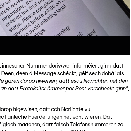
pinnescher Nummer doriwwer informéiert ginn, datt
. Deen, deen d'Message schéckt, géif sech dobäi als
fe gären dorop hiweisen, datt esou Noriichten net den
an datt Protokoller ëmmer per Post verschéckt ginn"
,
dorop higewisen, datt och Noriichte vu
t änleche Fuerderungen net echt wieren. Dat
éiglech maachen, datt falsch Telefonsnummeren ze