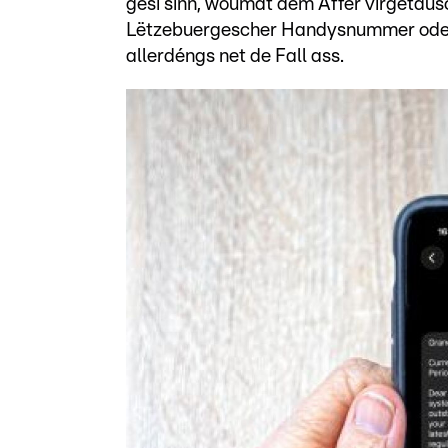
gesi sinn, woumat dem Affer virgetäus
Lëtzebuergescher Handysnummer oder e
allerdéngs net de Fall ass.