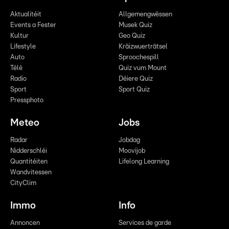
Aktualitéit
Allgemengwëssen
Events a Fester
Musek Quiz
Kultur
Geo Quiz
Lifestyle
Kräizwuerträtsel
Auto
Sproochespill
Télé
Quiz vum Mount
Radio
Déiere Quiz
Sport
Sport Quiz
Pressphoto
Meteo
Jobs
Radar
Jobdag
Nidderschléi
Moovijob
Quantitéiten
Lifelong Learning
Wandvitessen
CityClim
Immo
Info
Annoncen
Services de garde