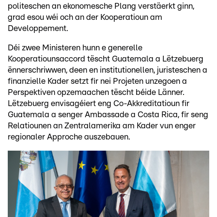
politeschen an ekonomesche Plang verstäerkt ginn,
grad esou wéi och an der Kooperatioun am
Developpement.
Déi zwee Ministeren hunn e generelle
Kooperatiounsaccord tëscht Guatemala a Lëtzebuerg
ënnerschriwwen, deen en institutionellen, juristeschen a
finanzielle Kader setzt fir nei Projeten unzegoen a
Perspektiven opzemaachen tëscht béide Länner.
Lëtzebuerg envisagéiert eng Co-Akkreditatioun fir
Guatemala a senger Ambassade a Costa Rica, fir seng
Relatiounen an Zentralamerika am Kader vun enger
regionaler Approche auszebauen.