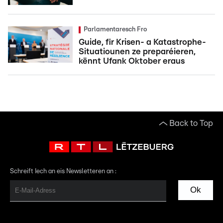
Parlamentaresch Fro
Guide, fir Krisen- a Katastrophe-
Situatiounen ze preparéieren,
kënnt Ufank Oktober eraus
Back to Top
Schreift Iech an eis Newsletteren an :
Ok