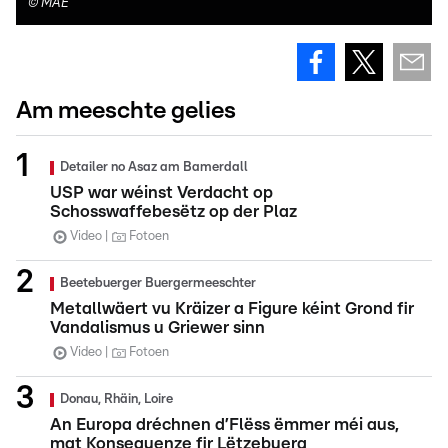
©
MAE
Am meeschte gelies
Detailer no Asaz am Bamerdall
USP war wéinst Verdacht op
Schosswaffebesëtz op der Plaz
Video
Fotoen
Beetebuerger Buergermeeschter
Metallwäert vu Kräizer a Figure kéint Grond fir
Vandalismus u Griewer sinn
Video
Fotoen
Donau, Rhäin, Loire
An Europa dréchnen d’Flëss ëmmer méi aus,
mat Konsequenze fir Lëtzebuerg