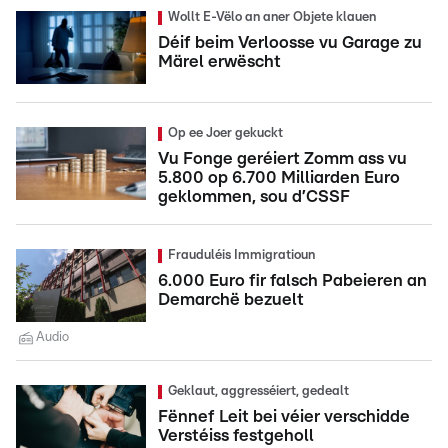
Wollt E-Vëlo an aner Objete klauen
Déif beim Verloosse vu Garage zu
Märel erwëscht
Op ee Joer gekuckt
Vu Fonge geréiert Zomm ass vu
5.800 op 6.700 Milliarden Euro
geklommen, sou d’CSSF
Frauduléis Immigratioun
6.000 Euro fir falsch Pabeieren an
Demarchë bezuelt
Audio
Geklaut, aggresséiert, gedealt
Fënnef Leit bei véier verschidde
Verstéiss festgeholl