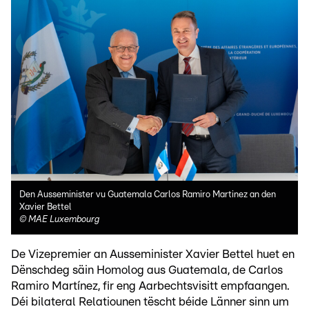
Den Ausseminister vu Guatemala Carlos Ramiro Martinez an den
Xavier Bettel
©
MAE Luxembourg
De Vizepremier an Ausseminister Xavier Bettel huet en
Dënschdeg säin Homolog aus Guatemala, de Carlos
Ramiro Martínez, fir eng Aarbechtsvisitt empfaangen.
Déi bilateral Relatiounen tëscht béide Länner sinn um