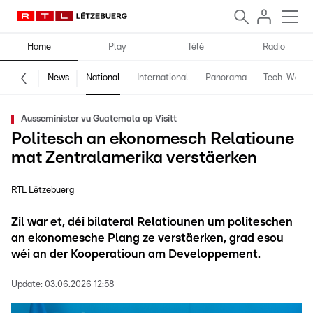
Home
Play
Télé
Radio
News
National
International
Panorama
Tech-World
Ausseminister vu Guatemala op Visitt
Politesch an ekonomesch Relatioune
mat Zentralamerika verstäerken
RTL Lëtzebuerg
Zil war et, déi bilateral Relatiounen um politeschen
an ekonomesche Plang ze verstäerken, grad esou
wéi an der Kooperatioun am Developpement.
Update:
03.06.2026 12:58