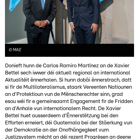
©
MAE
Donieft hunn de Carlos Ramiro Martínez an de Xavier
Bettel sech iwwer déi aktuell regional an international
Aktualitéit ënnerhalen. Si hunn dobäi ënnerstrach, datt
si fir de Multilateralismus, staark Vereenten Natiounen
an d'Protektioun vun de Mënscherechter sinn, grad
esou wéi fir e gemeinsaamt Engagement fir de Fridden
an d'Anhale vun internationalem Recht. De Xavier
Bettel huet ausserdeem d'Ënnerstëtzung bei den
Efforten erneiert, déi Guatemala bei der Stäerkung vun
der Demokratie an der Onofhängegkeet vum
Justizsystem mécht an déi rezent Progrèsen an deene