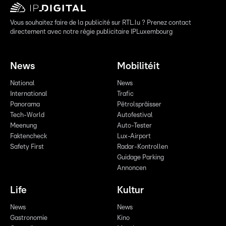
Vous souhaitez faire de la publicité sur RTL.lu ? Prenez contact
directement avec notre régie publicitaire IPLuxembourg
News
Mobilitéit
National
News
International
Trafic
Panorama
Pëtrolspräisser
Tech-World
Autofestival
Meenung
Auto-Tester
Faktencheck
Lux-Airport
Safety First
Radar-Kontrollen
Guidage Parking
Annoncen
Life
Kultur
News
News
Gastronomie
Kino