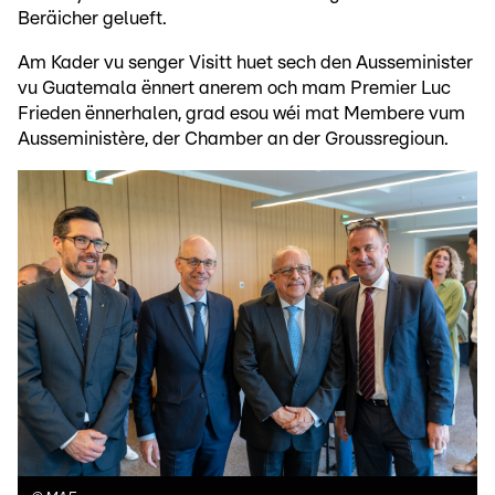
Beräicher gelueft.
Am Kader vu senger Visitt huet sech den Ausseminister
vu Guatemala ënnert anerem och mam Premier Luc
Frieden ënnerhalen, grad esou wéi mat Membere vum
Ausseministère, der Chamber an der Groussregioun.