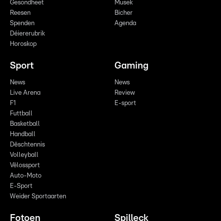
Gesondheet
Musek
Reesen
Bicher
Spenden
Agenda
Déiererubrik
Horoskop
Sport
Gaming
News
News
Live Arena
Review
F1
E-sport
Futtball
Basketball
Handball
Dëschtennis
Volleyball
Vëlossport
Auto-Moto
E-Sport
Weider Sportaarten
Fotoen
Spilleck