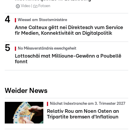
Video
Fotoen
Wiessel am Staatsministère
Anne Calteux gëtt nei Direktesch vum Service
fir Medien, Konnektivitéit an Digitalpolitik
No Mëssverständnis ewechgeheit
Lottoschäi mat Millioune-Gewënn a Poubellë
fonnt
Weider News
Nächst Indextranche am 3. Trimester 2027
Relativ Rou am Noen Osten an
Tripartite bremsen d'Inflatioun