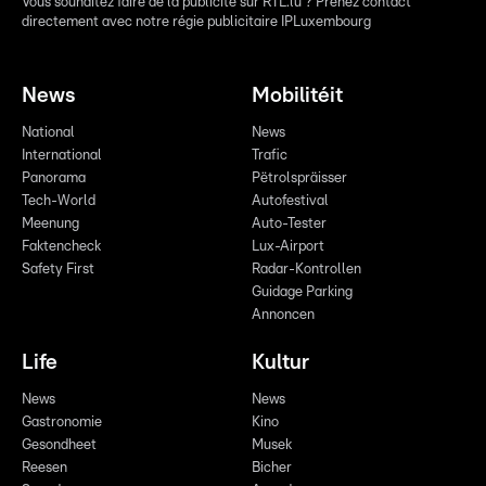
Vous souhaitez faire de la publicité sur RTL.lu ? Prenez contact
directement avec notre régie publicitaire IPLuxembourg
News
Mobilitéit
National
News
International
Trafic
Panorama
Pëtrolspräisser
Tech-World
Autofestival
Meenung
Auto-Tester
Faktencheck
Lux-Airport
Safety First
Radar-Kontrollen
Guidage Parking
Annoncen
Life
Kultur
News
News
Gastronomie
Kino
Gesondheet
Musek
Reesen
Bicher