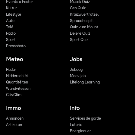
Events a Fester
Musek Quiz
Kultur
Geo Quiz
Lifestyle
Kräizwuerträtsel
Auto
Sproochespill
Télé
Quiz vum Mount
Radio
Déiere Quiz
Sport
Sport Quiz
Pressphoto
Meteo
Jobs
Radar
Jobdag
Nidderschléi
Moovijob
Quantitéiten
Lifelong Learning
Wandvitessen
CityClim
Immo
Info
Annoncen
Services de garde
Artikelen
Loterie
Energieauer