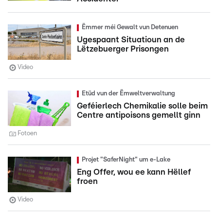
Ëmmer méi Gewalt vun Detenuen
Ugespaant Situatioun an de
Lëtzebuerger Prisongen
Video
Etüd vun der Ëmweltverwaltung
Geféierlech Chemikalie solle beim
Centre antipoisons gemellt ginn
Fotoen
Projet "SaferNight" um e-Lake
Eng Offer, wou ee kann Hëllef
froen
Video