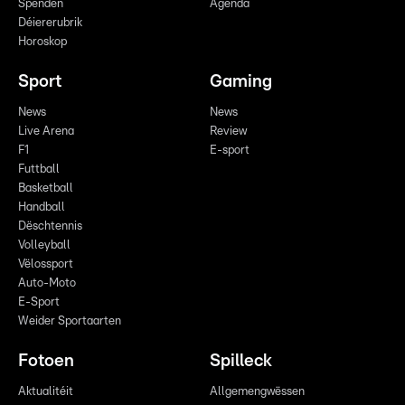
Spenden
Agenda
Déiererubrik
Horoskop
Sport
Gaming
News
News
Live Arena
Review
F1
E-sport
Futtball
Basketball
Handball
Dëschtennis
Volleyball
Vëlossport
Auto-Moto
E-Sport
Weider Sportaarten
Fotoen
Spilleck
Aktualitéit
Allgemengwëssen