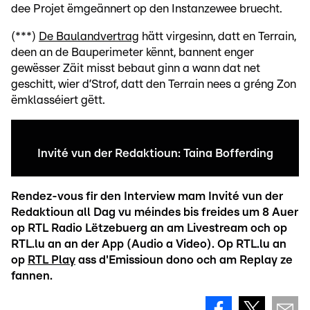
dee Projet ëmgeännert op den Instanzewee bruecht.
(***)
De Baulandvertrag
hätt virgesinn, datt en Terrain,
deen an de Bauperimeter kënnt, bannent enger
gewësser Zäit misst bebaut ginn a wann dat net
geschitt, wier d’Strof, datt den Terrain nees a gréng Zon
ëmklasséiert gëtt.
Invité vun der Redaktioun: Taina Bofferding
Rendez-vous fir den Interview mam Invité vun der
Redaktioun all Dag vu méindes bis freides um 8 Auer
op RTL Radio Lëtzebuerg an am Livestream och op
RTL.lu an an der App (Audio a Video). Op RTL.lu an
op
RTL Play
ass d'Emissioun dono och am Replay ze
fannen.