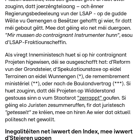
zouginn, datt joerzéngtelaang – och ënner
Regierungsbedeeleung vun der LSAP - op de gudde
Wëlle vu Gemengen a Besëtzer gehofft gi wier, fir datt
méi gebaut gëtt. Mee dat géing elo net méi duergoen.
"Mir mussen do contraignant Instrumenter hunn"
, esou
d'LSAP-Fraktiounscheffin.
Als viregt Inneministesch huet si op hir contraignant
Projeten higewisen, déi se ausgeschafft hat: d’Reform
vun der Grondsteier, d'Spekulatiounstaxe op eidel
Terrainen an eidel Wunnengen (*), de remembrement
ministériel (**), oder nach de Baulandvertrag (***). Si
huet zouginn, datt déi Projeten op Widderstand
gestouss sinn a vum Staatsrot
"zerrappt"
goufen. Si
géing elo Juristen zesummeruffen, fir dat juristesch
"getesselt"
ze kréien, mee an hiren Ae wier dat aktuell
politesch net gewollt.
Inegalitéiten net iwwert den Index, mee iwwert
d'Steieren ugoen