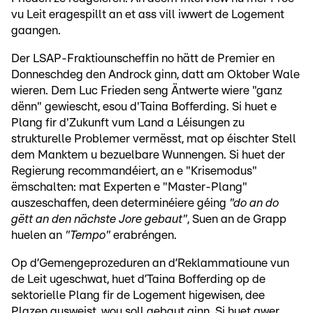
vu Leit eragespillt an et ass vill iwwert de Logement
gaangen.
Der LSAP-Fraktiounscheffin no hätt de Premier en
Donneschdeg den Androck ginn, datt am Oktober Wale
wieren. Dem Luc Frieden seng Äntwerte wiere "ganz
dënn" gewiescht, esou d'Taina Bofferding. Si huet e
Plang fir d'Zukunft vum Land a Léisungen zu
strukturelle Problemer vermësst, mat op éischter Stell
dem Manktem u bezuelbare Wunnengen. Si huet der
Regierung recommandéiert, an e "Krisemodus"
ëmschalten: mat Experten e "Master-Plang"
auszeschaffen, deen determinéiere géing
"do an do
gëtt an den nächste Jore gebaut"
, Suen an de Grapp
huelen an
"Tempo"
erabréngen.
Op d’Gemengeprozeduren an d’Reklammatioune vun
de Leit ugeschwat, huet d’Taina Bofferding op de
sektorielle Plang fir de Logement higewisen, dee
Plazen ausweist, wou soll gebaut ginn. Si huet awer