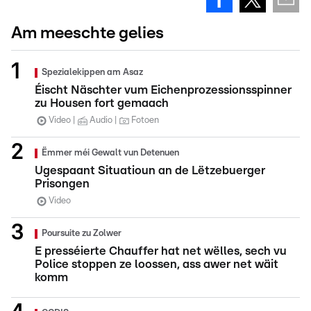
Am meeschte gelies
Spezialekippen am Asaz
Éischt Näschter vum Eichenprozessionsspinner
zu Housen fort gemaach
Video
Audio
Fotoen
Ëmmer méi Gewalt vun Detenuen
Ugespaant Situatioun an de Lëtzebuerger
Prisongen
Video
Poursuite zu Zolwer
E presséierte Chauffer hat net wëlles, sech vu
Police stoppen ze loossen, ass awer net wäit
komm