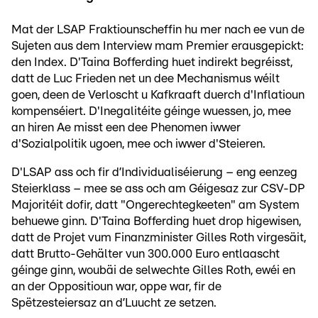
Mat der LSAP Fraktiounscheffin hu mer nach ee vun de
Sujeten aus dem Interview mam Premier erausgepickt:
den Index. D'Taina Bofferding huet indirekt begréisst,
datt de Luc Frieden net un dee Mechanismus wéilt
goen, deen de Verloscht u Kafkraaft duerch d'Inflatioun
kompenséiert. D'Inegalitéite géinge wuessen, jo, mee
an hiren Ae misst een dee Phenomen iwwer
d'Sozialpolitik ugoen, mee och iwwer d'Steieren.
D'LSAP ass och fir d’Individualiséierung – eng eenzeg
Steierklass – mee se ass och am Géigesaz zur CSV-DP
Majoritéit dofir, datt "Ongerechtegkeeten" am System
behuewe ginn. D'Taina Bofferding huet drop higewisen,
datt de Projet vum Finanzminister Gilles Roth virgesäit,
datt Brutto-Gehälter vun 300.000 Euro entlaascht
géinge ginn, woubäi de selwechte Gilles Roth, ewéi en
an der Oppositioun war, oppe war, fir de
Spëtzesteiersaz an d’Luucht ze setzen.