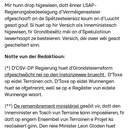
Mir hunn drop higewisen, datt ënner LSAP-
Regierungsbedeelegung d'Verméigenssteier
ofgeschaaft an de Spëtzesteiersaz kaum an d'Luucht
gesat gouf. Si huet op hir Versich als Inneministesch
higewisen, fir Grondbesëtz méi an d'Spekulatioun
iwwerhaapt ze besteieren. Versich, déi awer wéi gesot
gescheitert sinn.
Notte vun der Redaktioun:
(*) D’CSV-DP Regierung huet d’Grondsteierreform
ofgeschwächt nei op den Instanzewee bruecht
. D’Taxe
op eidel Terrainen och. D’Taxe op eidel Wunnengen
huet se ofgetrennt, well se op e Regëster vun eidele
Wunnenge waart.
(**)
De remembrement ministériel
gesäit vir, datt den
Inneminister en Tosch vun Terraine kann imposéieren, fir
datt op engem Ensembel vun Terrainen e Projet ka
realiséiert ginn. Den neie Minister Leon Gloden huet