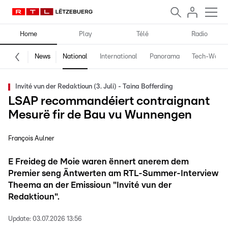
Home
Play
Télé
Radio
News
National
International
Panorama
Tech-World
Invité vun der Redaktioun (3. Juli) - Taina Bofferding
LSAP recommandéiert contraignant
Mesurë fir de Bau vu Wunnengen
François Aulner
E Freideg de Moie waren ënnert anerem dem
Premier seng Äntwerten am RTL-Summer-Interview
Theema an der Emissioun "Invité vun der
Redaktioun".
Update:
03.07.2026 13:56