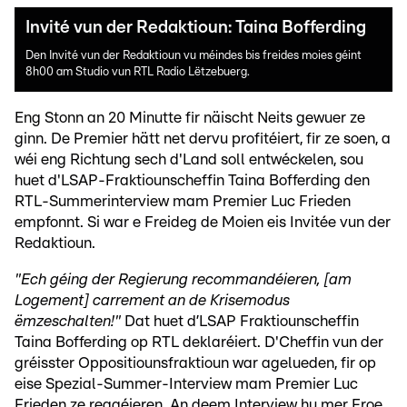
Invité vun der Redaktioun: Taina Bofferding
Den Invité vun der Redaktioun vu méindes bis freides moies géint
8h00 am Studio vun RTL Radio Lëtzebuerg.
Eng Stonn an 20 Minutte fir näischt Neits gewuer ze
ginn. De Premier hätt net dervu profitéiert, fir ze soen, a
wéi eng Richtung sech d'Land soll entwéckelen, sou
huet d'LSAP-Fraktiounscheffin Taina Bofferding den
RTL-Summerinterview mam Premier Luc Frieden
empfonnt. Si war e Freideg de Moien eis Invitée vun der
Redaktioun.
"Ech géing der Regierung recommandéieren, [am
Logement] carrement an de Krisemodus
ëmzeschalten!"
Dat huet d’LSAP Fraktiounscheffin
Taina Bofferding op RTL deklaréiert. D'Cheffin vun der
gréisster Oppositiounsfraktioun war agelueden, fir op
eise Spezial-Summer-Interview mam Premier Luc
Frieden ze reagéieren. An deem Interview hu mer Froe