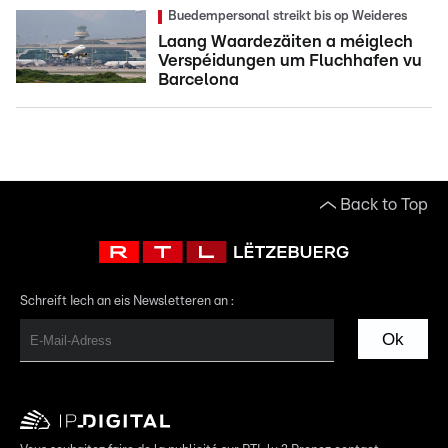
Buedempersonal streikt bis op Weideres
Laang Waardezäiten a méiglech
Verspéidungen um Fluchhafen vu
Barcelona
Back to Top
Schreift Iech an eis Newsletteren an :
Ok