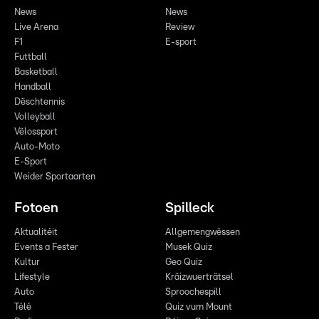
News
News
Live Arena
Review
F1
E-sport
Futtball
Basketball
Handball
Dëschtennis
Volleyball
Vëlossport
Auto-Moto
E-Sport
Weider Sportaarten
Fotoen
Spilleck
Aktualitéit
Allgemengwëssen
Events a Fester
Musek Quiz
Kultur
Geo Quiz
Lifestyle
Kräizwuerträtsel
Auto
Sproochespill
Télé
Quiz vum Mount