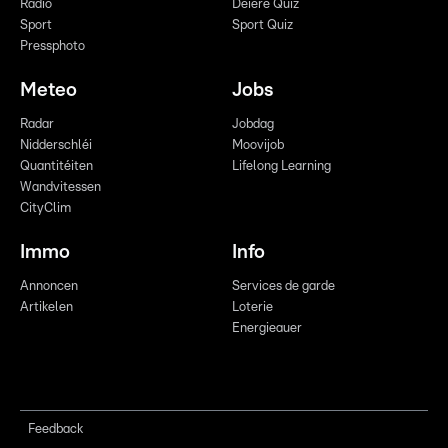
Radio
Déiere Quiz
Sport
Sport Quiz
Pressphoto
Meteo
Jobs
Radar
Jobdag
Nidderschléi
Moovijob
Quantitéiten
Lifelong Learning
Wandvitessen
CityClim
Immo
Info
Annoncen
Services de garde
Artikelen
Loterie
Energieauer
Feedback