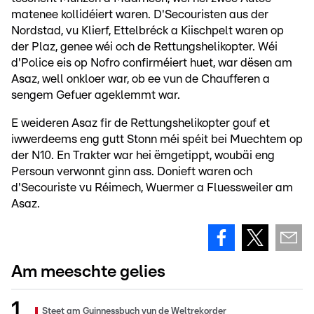
matenee kollidéiert waren. D'Secouristen aus der
Nordstad, vu Klierf, Ettelbréck a Kiischpelt waren op
der Plaz, genee wéi och de Rettungshelikopter. Wéi
d'Police eis op Nofro confirméiert huet, war dësen am
Asaz, well onkloer war, ob ee vun de Chaufferen a
sengem Gefuer ageklemmt war.
E weideren Asaz fir de Rettungshelikopter gouf et
iwwerdeems eng gutt Stonn méi spéit bei Muechtem op
der N10. En Trakter war hei ëmgetippt, woubäi eng
Persoun verwonnt ginn ass. Donieft waren och
d'Secouriste vu Réimech, Wuermer a Fluessweiler am
Asaz.
Am meeschte gelies
Steet am Guinnessbuch vun de Weltrekorder