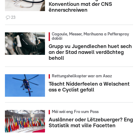
Konventioun mat der CNS
ënnerschreiwen
23
Cagoule, Messer, Marihuana a Pefferspray
dobäi
Grupp vu Jugendlechen huet sech
an der Stad nawell verdächteg
beholl
Rettungshelikopter war am Asaz
Tëscht Nidderfeelen a Welschent
ass e Cyclist gefall
Méi wéi eng Fro vum Pass
Auslänner oder Lëtzebuerger? Eng
Statistik mat ville Facetten