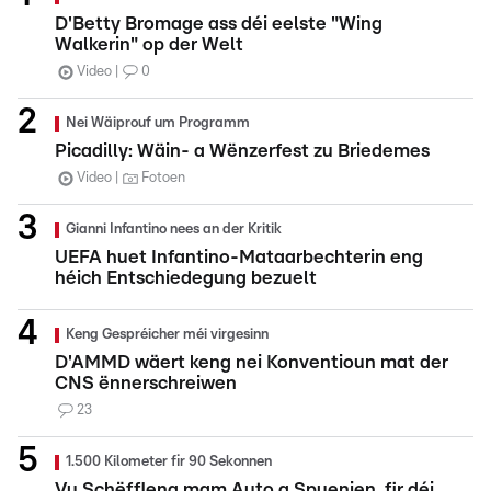
D'Betty Bromage ass déi eelste "Wing
Walkerin" op der Welt
Video
0
Nei Wäiprouf um Programm
Picadilly: Wäin- a Wënzerfest zu Briedemes
Video
Fotoen
Gianni Infantino nees an der Kritik
UEFA huet Infantino-Mataarbechterin eng
héich Entschiedegung bezuelt
Keng Gespréicher méi virgesinn
D'AMMD wäert keng nei Konventioun mat der
CNS ënnerschreiwen
23
1.500 Kilometer fir 90 Sekonnen
Vu Schëffleng mam Auto a Spuenien, fir déi