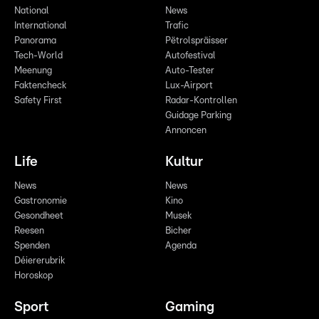
National
News
International
Trafic
Panorama
Pëtrolspräisser
Tech-World
Autofestival
Meenung
Auto-Tester
Faktencheck
Lux-Airport
Safety First
Radar-Kontrollen
Guidage Parking
Annoncen
Life
Kultur
News
News
Gastronomie
Kino
Gesondheet
Musek
Reesen
Bicher
Spenden
Agenda
Déiererubrik
Horoskop
Sport
Gaming