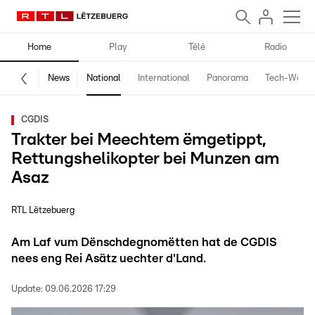
Home
Play
Télé
Radio
News
National
International
Panorama
Tech-World
CGDIS
Trakter bei Meechtem ëmgetippt,
Rettungshelikopter bei Munzen am
Asaz
RTL Lëtzebuerg
Am Laf vum Dënschdegnomëtten hat de CGDIS
nees eng Rei Asätz uechter d'Land.
Update:
09.06.2026 17:29