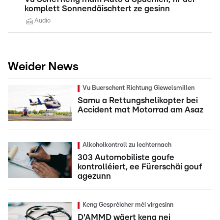
komplett Sonnendäischtert ze gesinn
Audio
Weider News
Vu Buerschent Richtung Giewelsmillen
Samu a Rettungshelikopter bei
Accident mat Motorrad am Asaz
Alkoholkontroll zu Iechternach
303 Automobiliste goufe
kontrolléiert, ee Fürerschäi gouf
agezunn
Keng Gespréicher méi virgesinn
D'AMMD wäert keng nei