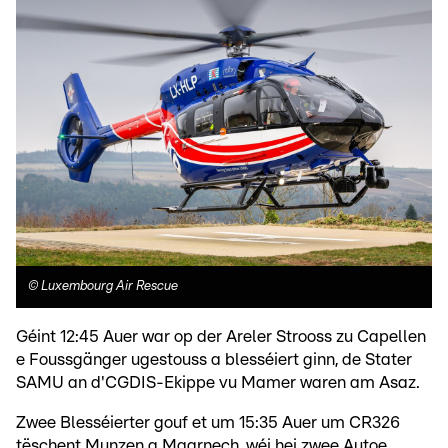
©
Luxembourg Air Rescue
Géint 12:45 Auer war op der Areler Strooss zu Capellen
e Foussgänger ugestouss a blesséiert ginn, de Stater
SAMU an d'CGDIS-Ekippe vu Mamer waren am Asaz.
Zwee Blesséierter gouf et um 15:35 Auer um CR326
tëschent Munzen a Maarnech, wéi hei zwee Autoe