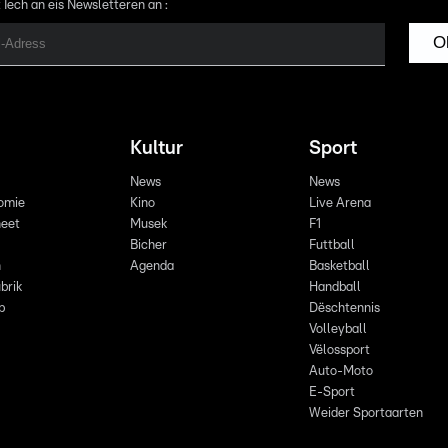
 Iech an eis Newsletteren an :
O
Kultur
Sport
News
News
omie
Kino
Live Arena
eet
Musek
F1
Bicher
Futtball
n
Agenda
Basketball
brik
Handball
p
Dëschtennis
Volleyball
Vëlossport
Auto-Moto
E-Sport
Weider Sportaarten