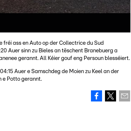
fréi ass en Auto op der Collectrice du Sud
:20 Auer sinn zu Bieles an tëschent Branebuerg a
anenee gerannt. All Kéier gouf eng Persoun blesséiert.
t 04:15 Auer e Samschdeg de Moien zu Keel an der
 e Potto gerannt.