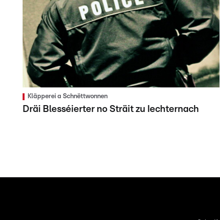
Kläpperei a Schnëttwonnen
Dräi Blesséierter no Sträit zu Iechternach