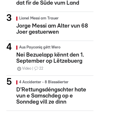
dat fir de Süde vum Land
Lionel Messi am Trauer
Jorge Messi am Alter vun 68
Joer gestuerwen
Aus Payconiq gëtt Wero
Nei Bezuelapp kënnt den 1.
September op Lëtzebuerg
Video
22
4 Accidenter - 8 Blesséierter
D'Rettungsdéngschter hate
vun e Samschdeg op e
Sonndeg vill ze dinn