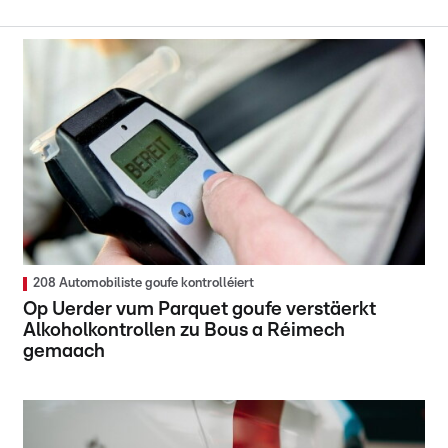
208 Automobiliste goufe kontrolléiert
Op Uerder vum Parquet goufe verstäerkt
Alkoholkontrollen zu Bous a Réimech
gemaach