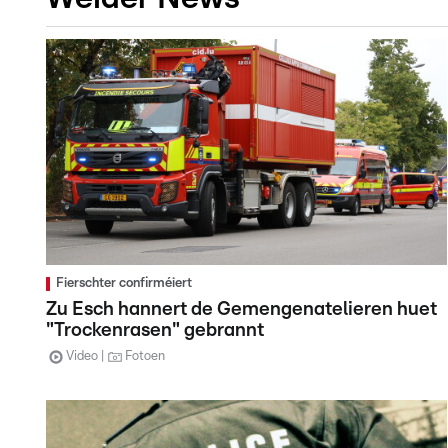
Fierschter confirméiert
Zu Esch hannert de Gemengenatelieren huet
"Trockenrasen" gebrannt
Video
Fotoen