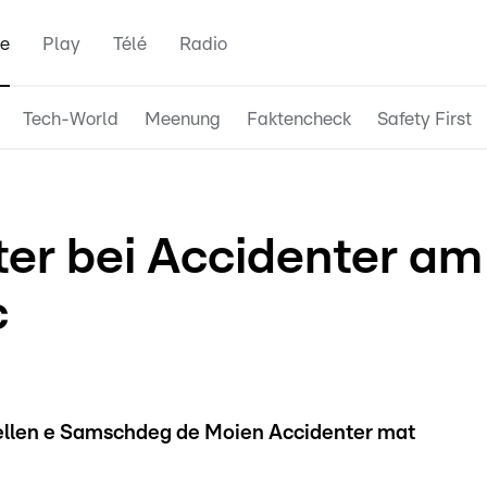
e
Play
Télé
Radio
Tech-World
Meenung
Faktencheck
Safety First
ter bei Accidenter am
c
ellen e Samschdeg de Moien Accidenter mat