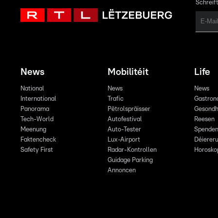
Schreift
News
Mobilitéit
Life
National
News
News
International
Trafic
Gastron
Panorama
Pëtrolspräisser
Gesondh
Tech-World
Autofestival
Reesen
Meenung
Auto-Tester
Spende
Faktencheck
Lux-Airport
Déiereru
Safety First
Radar-Kontrollen
Horosko
Guidage Parking
Annoncen