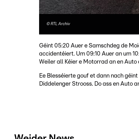
©
RTL Archiv
Géint 05:20 Auer e Samschdeg de Moie 
accidentéiert. Um 09:10 Auer an um 10
Weiler all Kéier e Motorrad an en Auto 
Ee Blesséierte gouf et dann nach géin
Diddelenger Strooss. Do ass en Auto an
Weider News