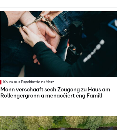
Koum aus Psychiatrie zu Metz
Mann verschaaft sech Zougang zu Haus am
Rollengergronn a menacéiert eng Famill