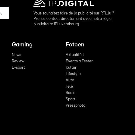
k
Vous souhaitez faire de la publicité sur RTL.lu ?
Prenez contact directement avec notre régie
publicitaire IPLuxembourg
Gaming
Fotoen
News
Aktualitéit
Review
Events a Fester
E-sport
Kultur
Lifestyle
Auto
Télé
Radio
Sport
Pressphoto