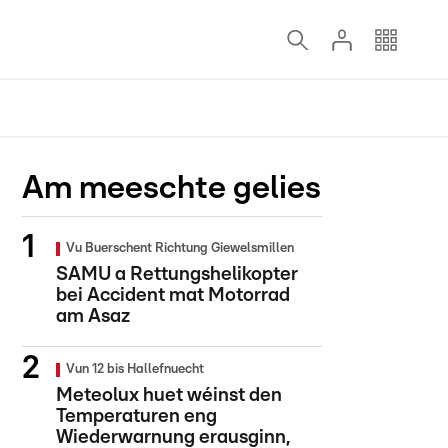
Am meeschte gelies
Vu Buerschent Richtung Giewelsmillen
SAMU a Rettungshelikopter
bei Accident mat Motorrad
am Asaz
Vun 12 bis Hallefnuecht
Meteolux huet wéinst den
Temperaturen eng
Wiederwarnung erausginn,