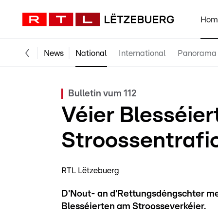
Hom
News
National
International
Panorama
Bulletin vum 112
Véier Blesséier
Stroossentrafi
RTL Lëtzebuerg
D'Nout- an d'Rettungsdéngschter m
Blesséierten am Stroosseverkéier.