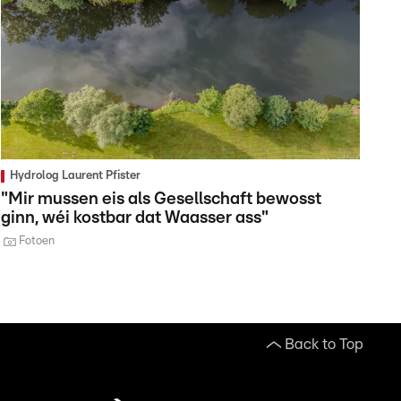
Hydrolog Laurent Pfister
"Mir mussen eis als Gesellschaft bewosst
ginn, wéi kostbar dat Waasser ass"
Fotoen
Back to Top