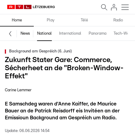
Home
Play
Télé
Radio
News
National
International
Panorama
Tech-World
Background am Gespréich (6. Juni)
Zukunft Stater Gare: Commerce,
Sécherheet an de "Broken-Window-
Effekt"
Carine Lemmer
E Samschdeg waren d'Anne Kaiffer, de Maurice
Bauer an de Patrick Reisdorff eis Invitéen an der
Emissioun Background am Gespréich um Radio.
Update:
06.06.2026 14:54