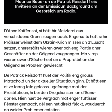
Maurice Bauer an de Patrick Reisdorff eis
Invitéen an der Emissioun Background am
Gespréich um Radio.
D'Anne Kaiffer sot, si hätt hir Metzlerei aus
verschiddene Grënn zougemaach. Engersäits hätt si hir
Präisser wéinst dem Ukrain-Krich missen an d'Luucht
setzen, anerersäits wieren awer och eng Partie aner
Geschäfter an der Géigend zougaangen. Ma virop
wieren awer d'Sécherheet an d'Propretéit an der
Géigend ee Problem gewiescht.
De Patrick Reisdorff huet der Politik eng grouss
Matschold un der aktueller Situatioun ginn. Et hätt een
et ze laang lafe gelooss, ugefaange mat der
Prostitutioun, hi bei den Drogekonsum an d'Sans-
abrien. Hien huet de Verglach mat enger futtisser
Fënster gemaach, déi een net direkt fléckt, wouduerch
da weider Problemer entstinn.