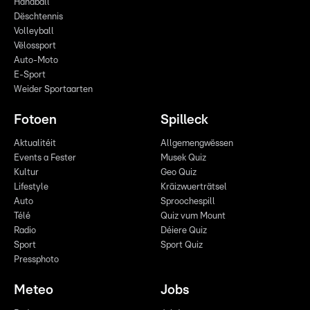
Handball
Dëschtennis
Volleyball
Vëlossport
Auto-Moto
E-Sport
Weider Sportaarten
Fotoen
Spilleck
Aktualitéit
Allgemengwëssen
Events a Fester
Musek Quiz
Kultur
Geo Quiz
Lifestyle
Kräizwuerträtsel
Auto
Sproochespill
Télé
Quiz vum Mount
Radio
Déiere Quiz
Sport
Sport Quiz
Pressphoto
Meteo
Jobs