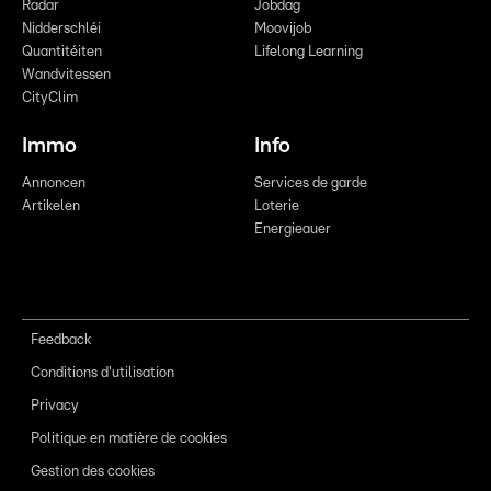
Radar
Jobdag
Nidderschléi
Moovijob
Quantitéiten
Lifelong Learning
Wandvitessen
CityClim
Immo
Info
Annoncen
Services de garde
Artikelen
Loterie
Energieauer
Feedback
Conditions d'utilisation
Privacy
Politique en matière de cookies
Gestion des cookies