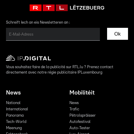
Schreift Iech an eis Newsletteren an :
Ok
Vous souhaitez faire de la publicité sur RTL.lu ? Prenez contact
directement avec notre régie publicitaire IPLuxembourg
News
Mobilitéit
National
News
International
Trafic
Panorama
Pëtrolspräisser
Tech-World
Autofestival
Meenung
Auto-Tester