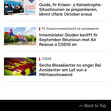
Guide, fir Krisen- a Katastrophe-
Situatiounen ze preparéieren,
kënnt Ufank Oktober eraus
Fir Zesummenaarbecht ze verbesseren
Inneminister Gloden berifft fir
September Reunioun mat Air
Rescue a CGDIS an
CGDIS
Sechs Blesséierter no enger Rei
Accidenter am Laf vun e
Mëttwochowend
Back to Top