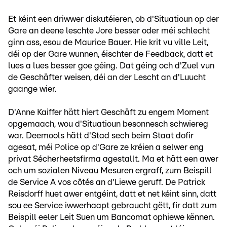
Et kéint een driwwer diskutéieren, ob d'Situatioun op der
Gare an deene leschte Jore besser oder méi schlecht
ginn ass, esou de Maurice Bauer. Hie krit vu ville Leit,
déi op der Gare wunnen, éischter de Feedback, datt et
lues a lues besser goe géing. Dat géing och d'Zuel vun
de Geschäfter weisen, déi an der Lescht an d'Luucht
gaange wier.
D'Anne Kaiffer hätt hiert Geschäft zu engem Moment
opgemaach, wou d'Situatioun besonnesch schwiereg
war. Deemools hätt d'Stad sech beim Staat dofir
agesat, méi Police op d'Gare ze kréien a selwer eng
privat Sécherheetsfirma agestallt. Ma et hätt een awer
och um sozialen Niveau Mesuren ergraff, zum Beispill
de Service A vos côtés an d'Liewe geruff. De Patrick
Reisdorff huet awer entgéint, datt et net kéint sinn, datt
sou ee Service iwwerhaapt gebraucht gëtt, fir datt zum
Beispill eeler Leit Suen um Bancomat ophiewe kënnen.