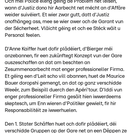
Och méi Police eleng géing de Problem net léisen,
wann d'Justiz dono hir Aarbecht net mécht an d'Affäre
weider suivéiert. Et wier zwar gutt, datt d'Justiz
onofhängeg ass, mee se wier awer och de Garant vun
der Sécherheet. Vläicht géing et och ee Stéck wäit u
Personal feelen.
D'Anne Kaiffer huet dofir plädéiert, d'Bierger méi
anzebannen, fir een zukünftegt Konzept vun der Gare
auszeschaffen an dat am beschten an
Zesummenaarbecht mat enger professioneller Firma.
Et géing een d'Leit scho vill abannen, huet de Maurice
Bauer doropshi gemengt, an dat op ganz verschidde
Weeër, zum Beispill duerch den Apéri'tour. D'Iddi vun
enger professioneller Firma gesäit hien iwwerdeems
skeptesch, um Enn wieren d'Politiker gewielt, fir hir
Responsabilitéit ze iwwerhuelen.
Den 1. Stater Schäffen huet och dofir plädéiert, déi
verschidde Gruppen op der Gare net an een Dëppen ze