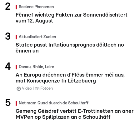
Seelene Phenomen
Fënnef wichteg Fakten zur Sonnendäischtert
vum 12. August
Aktualiséiert Zuelen
Statec passt Inflatiounsprognos däitlech no
ënnen un
Donau, Rhäin, Loire
An Europa dréchnen d’Flëss ëmmer méi aus,
mat Konsequenze fir Lëtzebuerg
Video
Fotoen
Net mam Quad duerch de Schoulhaff
Gemeng Géisdref verbitt E-Trottinetten an aner
MVPen op Spillplazen an a Schoulhäff