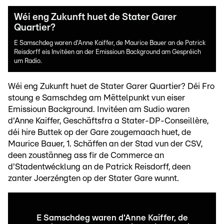
Wéi eng Zukunft huet de Stater Garer
Quartier?
E Samschdeg waren d'Anne Kaiffer, de Maurice Bauer an de Patrick
Reisdorff eis Invitéen an der Emissioun Background am Gespréich
um Radio.
Wéi eng Zukunft huet de Stater Garer Quartier? Déi Fro
stoung e Samschdeg am Mëttelpunkt vun eiser
Emissioun Background. Invitéen am Sudio waren
d'Anne Kaiffer, Geschäftsfra a Stater-DP-Conseillère,
déi hire Buttek op der Gare zougemaach huet, de
Maurice Bauer, 1. Schäffen an der Stad vun der CSV,
deen zoustänneg ass fir de Commerce an
d'Stadentwécklung an de Patrick Reisdorff, deen
zanter Joerzéngten op der Stater Gare wunnt.
E Samschdeg waren d'Anne Kaiffer, de