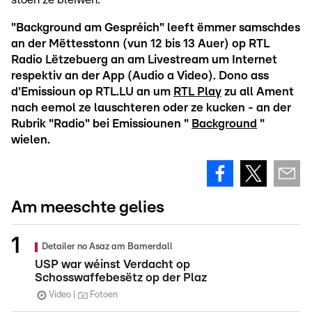
"Background am Gespréich" leeft ëmmer samschdes
an der Mëttesstonn (vun 12 bis 13 Auer) op RTL
Radio Lëtzebuerg an am Livestream um Internet
respektiv an der App (Audio a Video). Dono ass
d'Emissioun op RTL.LU an um
RTL Play
zu all Ament
nach eemol ze lauschteren oder ze kucken - an der
Rubrik "Radio" bei Emissiounen "
Background
"
wielen.
Am meeschte gelies
Detailer no Asaz am Bamerdall
USP war wéinst Verdacht op
Schosswaffebesëtz op der Plaz
Video
Fotoen