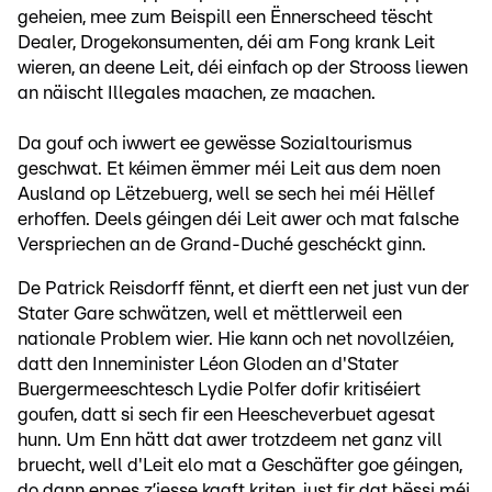
geheien, mee zum Beispill een Ënnerscheed tëscht
Dealer, Drogekonsumenten, déi am Fong krank Leit
wieren, an deene Leit, déi einfach op der Strooss liewen
an näischt Illegales maachen, ze maachen.
Da gouf och iwwert ee gewësse Sozialtourismus
geschwat. Et kéimen ëmmer méi Leit aus dem noen
Ausland op Lëtzebuerg, well se sech hei méi Hëllef
erhoffen. Deels géingen déi Leit awer och mat falsche
Verspriechen an de Grand-Duché geschéckt ginn.
De Patrick Reisdorff fënnt, et dierft een net just vun der
Stater Gare schwätzen, well et mëttlerweil een
nationale Problem wier. Hie kann och net novollzéien,
datt den Inneminister Léon Gloden an d'Stater
Buergermeeschtesch Lydie Polfer dofir kritiséiert
goufen, datt si sech fir een Heescheverbuet agesat
hunn. Um Enn hätt dat awer trotzdeem net ganz vill
bruecht, well d'Leit elo mat a Geschäfter goe géingen,
do dann eppes z’iesse kaaft kriten, just fir dat bëssi méi