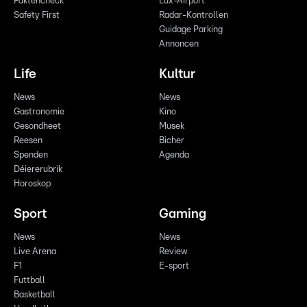
Faktencheck
Lux-Airport
Safety First
Radar-Kontrollen
Guidage Parking
Annoncen
Life
Kultur
News
News
Gastronomie
Kino
Gesondheet
Musek
Reesen
Bicher
Spenden
Agenda
Déiererubrik
Horoskop
Sport
Gaming
News
News
Live Arena
Review
F1
E-sport
Futtball
Basketball