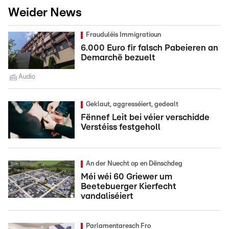
Weider News
Frauduléis Immigratioun
6.000 Euro fir falsch Pabeieren an
Demarchë bezuelt
Audio
Geklaut, aggresséiert, gedealt
Fënnef Leit bei véier verschidde
Verstéiss festgeholl
An der Nuecht op en Dënschdeg
Méi wéi 60 Griewer um
Beetebuerger Kierfecht
vandaliséiert
Parlamentaresch Fro