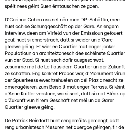
spéit nees géint Suen ëmtauschen ze goen.
D'Corinne Cahen ass net nëmmen DP-Schäffin, mee
huet och ee Schunggeschäft op der Gare. An engem
Interview, deen am Virfeld vun der Emissioun gefouert
gouf, huet si ënnerstrach, datt si weider un d'Gare
gleewe géing. Et wier ee Quartier mat enger jonker
Populatioun an architektonesch dee schéinste Quartier
vun der Stad. Si huet sech dofir ausgeschwat,
zesumme mat de Leit aus dem Quartier un der Zukunft
ze schaffen. Eng konkret Propos war, d'Monument virun
der Spuerkeess ewechzehuelen an déi Plaz anescht ze
amenagéieren, zum Beispill mat enger Terrass. Si kéint
d'Anne Kaiffer verstoen, wa si seet, datt si mat Bléck op
d'Zukunft vun hirem Geschäft net méi un de Garer
Quartier gleewe géing.
De Patrick Reisdorff huet sengersäits gemengt, datt
reng urbanistesch Mesuren net duergoe géingen, fir de