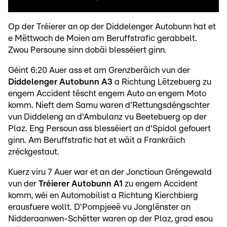
Op der Tréierer an op der Diddelenger Autobunn hat et
e Mëttwoch de Moien am Beruffstrafic gerabbelt.
Zwou Persoune sinn dobäi blesséiert ginn.
Géint 6:20 Auer ass et am Grenzberäich vun der
Diddelenger Autobunn A3
a Richtung Lëtzebuerg zu
engem Accident tëscht engem Auto an engem Moto
komm. Nieft dem Samu waren d'Rettungsdéngschter
vun Diddeleng an d'Ambulanz vu Beetebuerg op der
Plaz. Eng Persoun ass blesséiert an d'Spidol gefouert
ginn. Am Beruffstrafic hat et wäit a Frankräich
zréckgestaut.
Kuerz viru 7 Auer war et an der Jonctioun Gréngewald
vun der
Tréierer Autobunn A1
zu engem Accident
komm, wéi en Automobilist a Richtung Kierchbierg
erausfuere wollt. D'Pompjeeë vu Jonglënster an
Nidderaanwen-Schëtter waren op der Plaz, grad esou