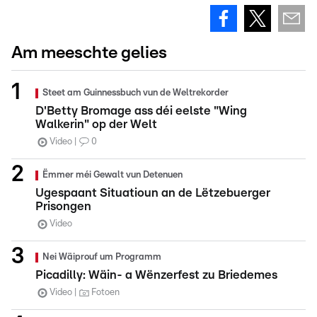
Am meeschte gelies
Steet am Guinnessbuch vun de Weltrekorder
D'Betty Bromage ass déi eelste "Wing
Walkerin" op der Welt
Video
0
Ëmmer méi Gewalt vun Detenuen
Ugespaant Situatioun an de Lëtzebuerger
Prisongen
Video
Nei Wäiprouf um Programm
Picadilly: Wäin- a Wënzerfest zu Briedemes
Video
Fotoen