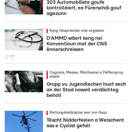
303 Automobiliste goufe
kontrolléiert, ee Fürerschäi gouf
agezunn
Keng Gespréicher méi virgesinn
D'AMMD wäert keng nei
Konventioun mat der CNS
ënnerschreiwen
21
Cagoule, Messer, Marihuana a Pefferspray
dobäi
Grupp vu Jugendlechen huet sech
an der Stad nawell verdächteg
beholl
Rettungshelikopter war am Asaz
Tëscht Nidderfeelen a Welschent
ass e Cyclist gefall