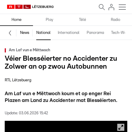
Home
Play
Télé
Radio
News
National
International
Panorama
Tech-World
Am Laf vun e Mëttwoch
Véier Blesséierter no Accidenter zu
Zolwer an op zwou Autobunnen
RTL Lëtzebuerg
Am Laf vun e Mëttwoch koum et op enger Rei
Plazen am Land zu Accidenter mat Blesséierten.
Update:
03.06.2026 15:42