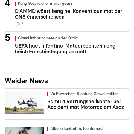
Keng Gespréicher méi virgesinn
D'AMMD wäert keng nei Konventioun mat der
CNS ënnerschreiwen
21
Gianni Infantino nees an der Kritik
UEFA huet Infantino-Mataarbechterin eng
héich Entschiedegung bezuelt
Weider News
Vu Buerschent Richtung Giewelsmillen
Samu a Rettungshelikopter bei
Accident mat Motorrad am Asaz
Alkoholkontroll zu Iechternach