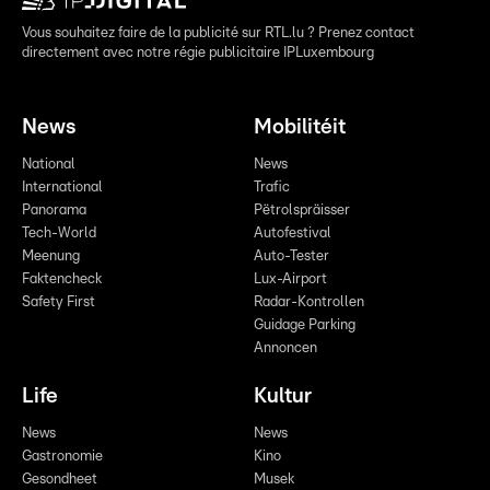
Vous souhaitez faire de la publicité sur RTL.lu ? Prenez contact
directement avec notre régie publicitaire IPLuxembourg
News
Mobilitéit
National
News
International
Trafic
Panorama
Pëtrolspräisser
Tech-World
Autofestival
Meenung
Auto-Tester
Faktencheck
Lux-Airport
Safety First
Radar-Kontrollen
Guidage Parking
Annoncen
Life
Kultur
News
News
Gastronomie
Kino
Gesondheet
Musek