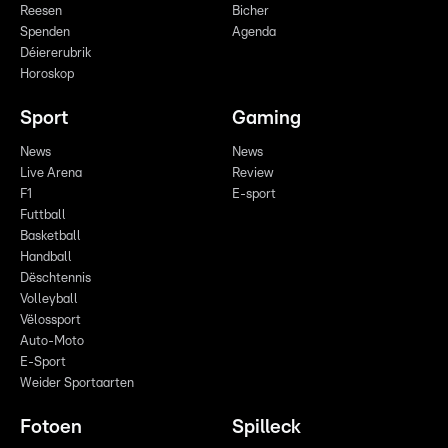
Reesen
Bicher
Spenden
Agenda
Déiererubrik
Horoskop
Sport
Gaming
News
News
Live Arena
Review
F1
E-sport
Futtball
Basketball
Handball
Dëschtennis
Volleyball
Vëlossport
Auto-Moto
E-Sport
Weider Sportaarten
Fotoen
Spilleck