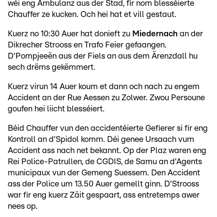
wéi eng Ambulanz aus der Stad, fir nom blesséierte
Chauffer ze kucken. Och hei hat et vill gestaut.
Kuerz no 10:30 Auer hat donieft zu
Miedernach
an der
Dikrecher Strooss en Trafo Feier gefaangen.
D'Pompjeeën aus der Fiels an aus dem Ärenzdall hu
sech drëms gekëmmert.
Kuerz virun 14 Auer koum et dann och nach zu engem
Accident an der Rue Aessen zu Zolwer. Zwou Persoune
goufen hei liicht blesséiert.
Béid Chauffer vun den accidentéierte Gefierer si fir eng
Kontroll an d'Spidol komm. Déi genee Ursaach vum
Accident ass nach net bekannt. Op der Plaz waren eng
Rei Police-Patrullen, de CGDIS, de Samu an d'Agents
municipaux vun der Gemeng Suessem. Den Accident
ass der Police um 13.50 Auer gemellt ginn. D'Strooss
war fir eng kuerz Zäit gespaart, ass entretemps awer
nees op.