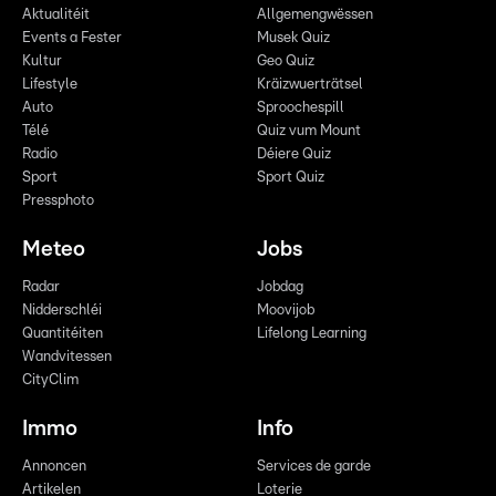
Aktualitéit
Allgemengwëssen
Events a Fester
Musek Quiz
Kultur
Geo Quiz
Lifestyle
Kräizwuerträtsel
Auto
Sproochespill
Télé
Quiz vum Mount
Radio
Déiere Quiz
Sport
Sport Quiz
Pressphoto
Meteo
Jobs
Radar
Jobdag
Nidderschléi
Moovijob
Quantitéiten
Lifelong Learning
Wandvitessen
CityClim
Immo
Info
Annoncen
Services de garde
Artikelen
Loterie