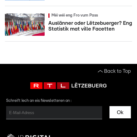
Méi wéi eng Fro vum Pass
Auslänner oder Lëtzebuerger? Eng
Statistik mat ville Facetten
Back to Top
Schreift Iech an eis Newsletteren an :
Ok