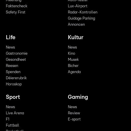
Meenung
Auto-Tester
Faktencheck
Lux-Airport
Safety First
Radar-Kontrollen
Guidage Parking
Annoncen
Life
Kultur
News
News
Gastronomie
Kino
Gesondheet
Musek
Reesen
Bicher
Spenden
Agenda
Déiererubrik
Horoskop
Sport
Gaming
News
News
Live Arena
Review
F1
E-sport
Futtball