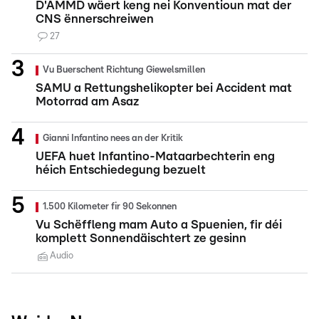
D'AMMD wäert keng nei Konventioun mat der
CNS ënnerschreiwen
27
Vu Buerschent Richtung Giewelsmillen
SAMU a Rettungshelikopter bei Accident mat
Motorrad am Asaz
Gianni Infantino nees an der Kritik
UEFA huet Infantino-Mataarbechterin eng
héich Entschiedegung bezuelt
1.500 Kilometer fir 90 Sekonnen
Vu Schëffleng mam Auto a Spuenien, fir déi
komplett Sonnendäischtert ze gesinn
Audio