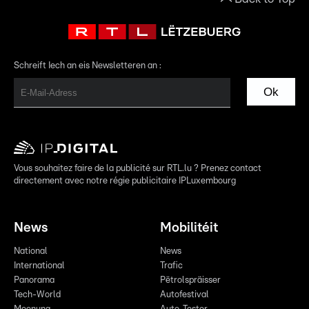
Schreift Iech an eis Newsletteren an :
Ok
Vous souhaitez faire de la publicité sur RTL.lu ? Prenez contact
directement avec notre régie publicitaire IPLuxembourg
News
Mobilitéit
National
News
International
Trafic
Panorama
Pëtrolspräisser
Tech-World
Autofestival