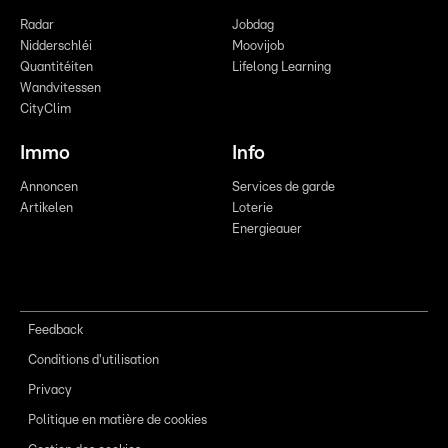
Radar
Jobdag
Nidderschléi
Moovijob
Quantitéiten
Lifelong Learning
Wandvitessen
CityClim
Immo
Info
Annoncen
Services de garde
Artikelen
Loterie
Energieauer
Feedback
Conditions d'utilisation
Privacy
Politique en matière de cookies