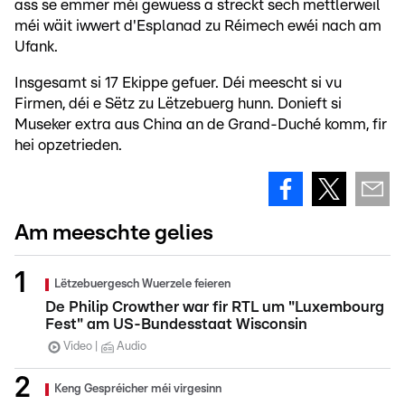
ass se ëmmer méi gewuess a streckt sech mëttlerweil
méi wäit iwwert d'Esplanad zu Réimech ewéi nach am
Ufank.
Insgesamt si 17 Ekippe gefuer. Déi meescht si vu
Firmen, déi e Sëtz zu Lëtzebuerg hunn. Donieft si
Museker extra aus China an de Grand-Duché komm, fir
hei opzetrieden.
Am meeschte gelies
Lëtzebuergesch Wuerzele feieren
De Philip Crowther war fir RTL um "Luxembourg
Fest" am US-Bundesstaat Wisconsin
Video
Audio
Keng Gespréicher méi virgesinn