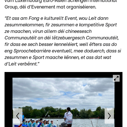
vum Luxembourg Euro-Asien Schengen International
Group, déi d'Evenement mat organiséieren.
“Et ass am Fong e kulturellt Event, wou Leit dann
zesummekommen, fir zesummen e kompetitive Sport
ze maachen, virun allem déi chineesesch
Communautéit an déi lëtzebuergesch Communautéit,
fir dass ee sech besser kenneléiert, well ëfters ass do
eng Sproochebarrière eventuell, mee doduerch, dass si
zesummen e Sport maache kënnen, et ass dat wat
d'Leit verbënnt.”