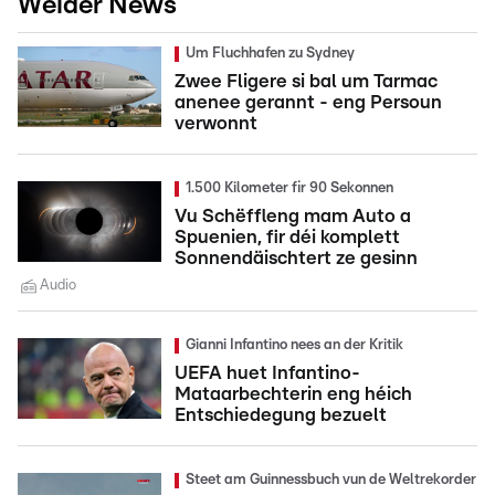
Weider News
Um Fluchhafen zu Sydney
Zwee Fligere si bal um Tarmac
anenee gerannt - eng Persoun
verwonnt
1.500 Kilometer fir 90 Sekonnen
Vu Schëffleng mam Auto a
Spuenien, fir déi komplett
Sonnendäischtert ze gesinn
Audio
Gianni Infantino nees an der Kritik
UEFA huet Infantino-
Mataarbechterin eng héich
Entschiedegung bezuelt
Steet am Guinnessbuch vun de Weltrekorder