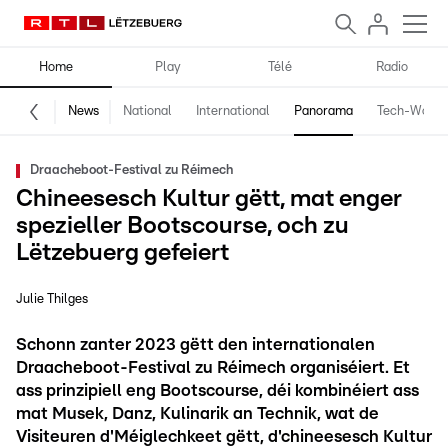
Home
Play
Télé
Radio
News
National
International
Panorama
Tech-World
Draacheboot-Festival zu Réimech
Chineesesch Kultur gëtt, mat enger
spezieller Bootscourse, och zu
Lëtzebuerg gefeiert
Julie Thilges
Schonn zanter 2023 gëtt den internationalen
Draacheboot-Festival zu Réimech organiséiert. Et
ass prinzipiell eng Bootscourse, déi kombinéiert ass
mat Musek, Danz, Kulinarik an Technik, wat de
Visiteuren d'Méiglechkeet gëtt, d'chineesesch Kultur