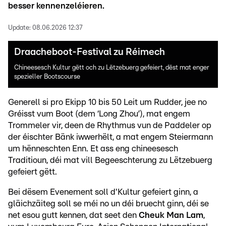
besser kennenzeléieren.
Update:
08.06.2026 12:37
Draacheboot-Festival zu Réimech
Chineesesch Kultur gëtt och zu Lëtzebuerg gefeiert, dëst mat enger
spezieller Bootscourse
Generell si pro Ekipp 10 bis 50 Leit um Rudder, jee no
Gréisst vum Boot (dem ‘Long Zhou’), mat engem
Trommeler vir, deen de Rhythmus vun de Paddeler op
der éischter Bänk iwwerhëlt, a mat engem Steiermann
um hënneschten Enn. Et ass eng chineesesch
Traditioun, déi mat vill Begeeschterung zu Lëtzebuerg
gefeiert gëtt.
Bei dësem Evenement soll d'Kultur gefeiert ginn, a
gläichzäiteg soll se méi no un déi bruecht ginn, déi se
net esou gutt kennen, dat seet den
Cheuk Man Lam
,