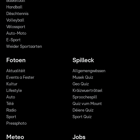
Basketball
Handball
Dëschtennis
Volleyball
Vëlossport
Auto-Moto
E-Sport
Weider Sportaarten
Fotoen
Spilleck
Aktualitéit
Allgemengwëssen
Events a Fester
Musek Quiz
Kultur
Geo Quiz
Lifestyle
Kräizwuerträtsel
Auto
Sproochespill
Télé
Quiz vum Mount
Radio
Déiere Quiz
Sport
Sport Quiz
Pressphoto
Meteo
Jobs