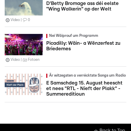
D'Betty Bromage ass déi eelste
"Wing Walkerin" op der Welt
Video
0
Nei Wäiprouf um Programm
Picadilly: Wäin- a Wënzerfest zu
Briedemes
Video
Fotoen
Är witzegsten a verrécktste Songs um Radio
E Samschdeg 15. August heescht
et nees "RTL - Nieft der Plakk" -
Summereditioun
Back to Top