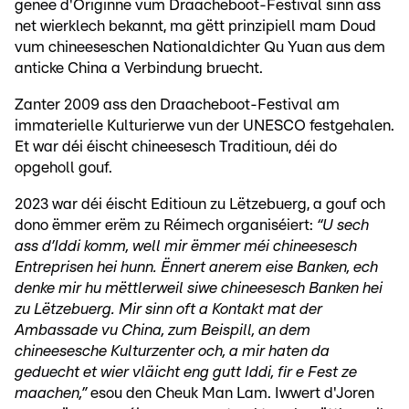
genee d'Originne vum Draacheboot-Festival sinn ass
net wierklech bekannt, ma gëtt prinzipiell mam Doud
vum chineeseschen Nationaldichter Qu Yuan aus dem
anticke China a Verbindung bruecht.
Zanter 2009 ass den Draacheboot-Festival am
immaterielle Kulturierwe vun der UNESCO festgehalen.
Et war déi éischt chineesesch Traditioun, déi do
opgeholl gouf.
2023 war déi éischt Editioun zu Lëtzebuerg, a gouf och
dono ëmmer erëm zu Réimech organiséiert:
“U sech
ass d’Iddi komm, well mir ëmmer méi chineesesch
Entreprisen hei hunn. Ënnert anerem eise Banken, ech
denke mir hu mëttlerweil siwe chineesesch Banken hei
zu Lëtzebuerg. Mir sinn oft a Kontakt mat der
Ambassade vu China, zum Beispill, an dem
chineesesche Kulturzenter och, a mir haten da
geduecht et wier vläicht eng gutt Iddi, fir e Fest ze
maachen,”
esou den Cheuk Man Lam. Iwwert d'Joren