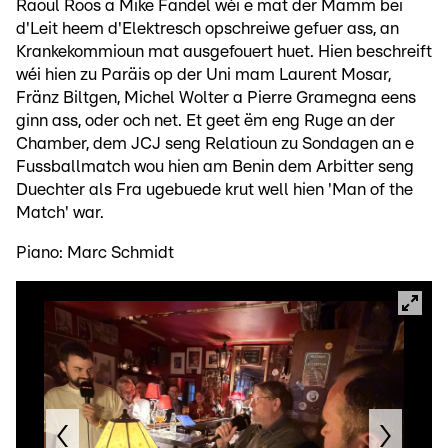
Raoul Roos a Mike Fandel wéi e mat der Mamm bei
d'Leit heem d'Elektresch opschreiwe gefuer ass, an
Krankekommioun mat ausgefouert huet. Hien beschreift
wéi hien zu Paräis op der Uni mam Laurent Mosar,
Fränz Biltgen, Michel Wolter a Pierre Gramegna eens
ginn ass, oder och net. Et geet ëm eng Ruge an der
Chamber, dem JCJ seng Relatioun zu Sondagen an e
Fussballmatch wou hien am Benin dem Arbitter seng
Duechter als Fra ugebuede krut well hien 'Man of the
Match' war.
Piano: Marc Schmidt