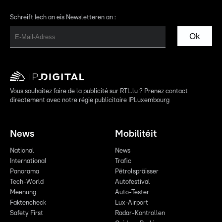
Schreift Iech an eis Newsletteren an :
Ok
Vous souhaitez faire de la publicité sur RTL.lu ? Prenez contact
directement avec notre régie publicitaire IPLuxembourg
News
Mobilitéit
National
News
International
Trafic
Panorama
Pëtrolspräisser
Tech-World
Autofestival
Meenung
Auto-Tester
Faktencheck
Lux-Airport
Safety First
Radar-Kontrollen