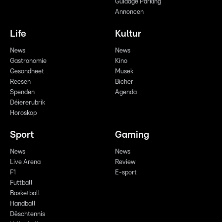
Guidage Parking
Annoncen
Life
Kultur
News
News
Gastronomie
Kino
Gesondheet
Musek
Reesen
Bicher
Spenden
Agenda
Déiererubrik
Horoskop
Sport
Gaming
News
News
Live Arena
Review
F1
E-sport
Futtball
Basketball
Handball
Dëschtennis