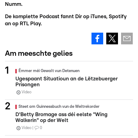
Numm.
De komplette Podcast fannt Dir op iTunes, Spotify
an op RTL Play.
Am meeschte gelies
Ëmmer méi Gewalt vun Detenuen
Ugespaant Situatioun an de Lëtzebuerger
Prisongen
Video
Steet am Guinnessbuch vun de Weltrekorder
D'Betty Bromage ass déi eelste "Wing
Walkerin" op der Welt
Video
0