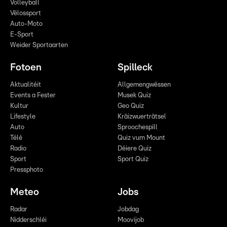
Volleyball
Vëlossport
Auto-Moto
E-Sport
Weider Sportaarten
Fotoen
Spilleck
Aktualitéit
Allgemengwëssen
Events a Fester
Musek Quiz
Kultur
Geo Quiz
Lifestyle
Kräizwuerträtsel
Auto
Sproochespill
Télé
Quiz vum Mount
Radio
Déiere Quiz
Sport
Sport Quiz
Pressphoto
Meteo
Jobs
Radar
Jobdag
Nidderschléi
Moovijob