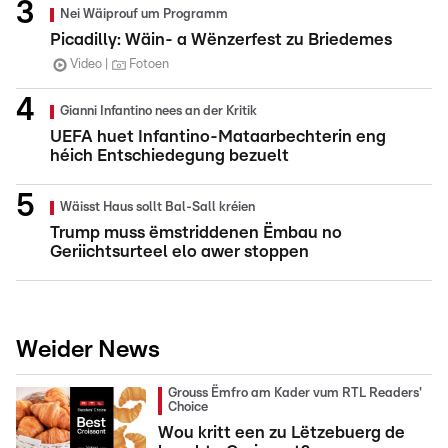
Nei Wäiprouf um Programm
Picadilly: Wäin- a Wënzerfest zu Briedemes
Video
Fotoen
Gianni Infantino nees an der Kritik
UEFA huet Infantino-Mataarbechterin eng
héich Entschiedegung bezuelt
Wäisst Haus sollt Bal-Sall kréien
Trump muss ëmstriddenen Ëmbau no
Geriichtsurteel elo awer stoppen
Weider News
Grouss Ëmfro am Kader vum RTL Readers'
Choice
Wou kritt een zu Lëtzebuerg de