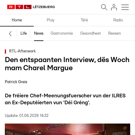
Home
Play
Télé
Radio
Life
News
Gastronomie
Gesondheet
Reesen
Spe
RTL-Afterwork
Den entspaanten Interview, dës Woch
mam Charel Margue
Patrick Greis
De fréiere Chef-Meenungsfuerscher vun der ILRES
an Ex-Deputéierten vun 'Déi Gréng'.
Update:
01.06.2026 14:32