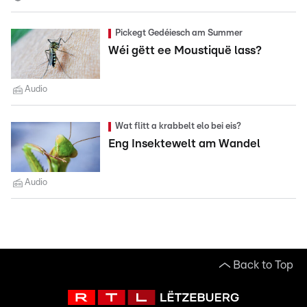
Pickegt Gedéiesch am Summer
Wéi gëtt ee Moustiquë lass?
Audio
Wat flitt a krabbelt elo bei eis?
Eng Insektewelt am Wandel
Audio
Back to Top