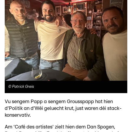
©
Patrick Greis
Vu sengem Papp a sengem Grousspapp hat hien
d'Politik an d'Wéi geluecht krut, just waren déi stack-
konservativ.
Am 'Café des artistes' zielt hien dem Dan Spogen,