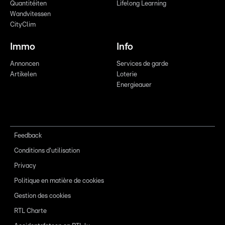
Quantitéiten
Lifelong Learning
Wandvitessen
CityClim
Immo
Info
Annoncen
Services de garde
Artikelen
Loterie
Energieauer
Feedback
Conditions d'utilisation
Privacy
Politique en matière de cookies
Gestion des cookies
RTL Charte