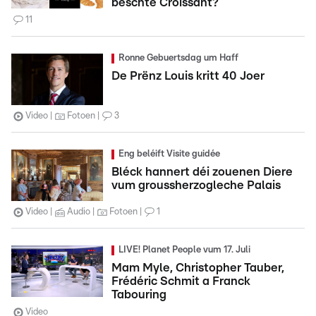
beschte Croissant?
11
Ronne Gebuertsdag um Haff
De Prënz Louis kritt 40 Joer
Video
Fotoen
3
Eng beléift Visite guidée
Bléck hannert déi zouenen Diere
vum groussherzogleche Palais
Video
Audio
Fotoen
1
LIVE! Planet People vum 17. Juli
Mam Myle, Christopher Tauber,
Frédéric Schmit a Franck
Tabouring
Video