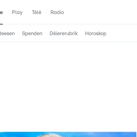
e
Play
Télé
Radio
Reesen
Spenden
Déiererubrik
Horoskop