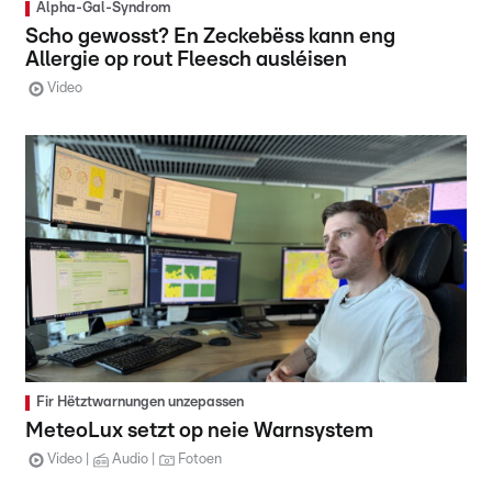
Alpha-Gal-Syndrom
Scho gewosst? En Zeckebëss kann eng
Allergie op rout Fleesch ausléisen
Video
Fir Hëtztwarnungen unzepassen
MeteoLux setzt op neie Warnsystem
Video
Audio
Fotoen