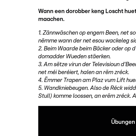
Wann een dorobber keng Loscht huet, 
maachen.
1. Zännwäschen op engem Been, net sou
nëmme wann der net esou wackeleg sidd
2. Beim Waarde beim Bäcker oder op d
domadder Wueden stäerken.
3. Am sëtze virun der Televisioun d'Be
net méi beréiert, halen an rëm zréck.
4. Ëmmer Trapen am Plaz vum Lift hue
5. Wandkniebeugen. Also de Réck widde
Stull) komme loossen, an erëm zréck. A
Übungen 