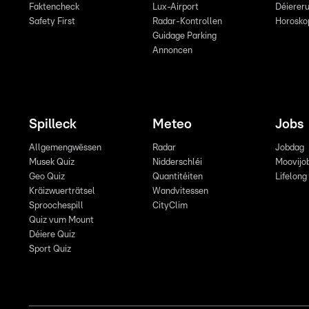
Faktencheck
Lux-Airport
Déiereru
Safety First
Radar-Kontrollen
Horosko
Guidage Parking
Annoncen
Spilleck
Meteo
Jobs
Allgemengwëssen
Radar
Jobdag
Musek Quiz
Nidderschléi
Moovijo
Geo Quiz
Quantitéiten
Lifelong
Kräizwuerträtsel
Wandvitessen
Sproochespill
CityClim
Quiz vum Mount
Déiere Quiz
Sport Quiz