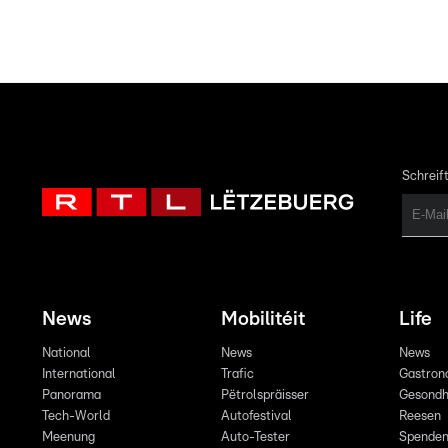
Schreift
News
Mobilitéit
Life
National
News
News
International
Trafic
Gastron
Panorama
Pëtrolspräisser
Gesondh
Tech-World
Autofestival
Reesen
Meenung
Auto-Tester
Spende