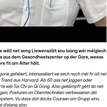
e wëll net seng Liewenszäit sou laang wéi méiglech
s aus dem Gesondheetszenter op der Gare, weess
e fit am Alter hält.
ie gehéiert, interesséiert ee sech nach méi fir all nei
n Trend aus Harvard. Ab 60 ass net joggen oder
 wéi Tai Chi an Qi Gong. Also gekämpft gëtt do net
ngen, Posturen an Otemtechniken verbesseren déi
system. Vu dass dat dacks Coursen am Grupp sinn,
t d'eleng sinn.