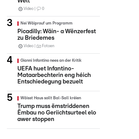
Welt
Video
0
Nei Wäiprouf um Programm
Picadilly: Wäin- a Wënzerfest
zu Briedemes
Video
Fotoen
Gianni Infantino nees an der Kritik
UEFA huet Infantino-
Mataarbechterin eng héich
Entschiedegung bezuelt
Wäisst Haus sollt Bal-Sall kréien
Trump muss ëmstriddenen
Ëmbau no Geriichtsurteel elo
awer stoppen