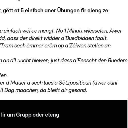
gëtt et 5 einfach aner Übungen fir eleng ze
 einfach wéi ee mengt. No 1 Minutt wiesselen. Awer
, dass der direkt widder d'Buedbidden faalt.
'Tram sech ëmmer erëm op d'Zéiwen stellen an
en an d'Luucht hiewen, just dass d'Feescht den Buedem
len.
r d'Mauer a sech lues a Sëtzpositioun (awer ouni
ll Dag maachen, da bleift dir gesond.
fir am Grupp oder eleng