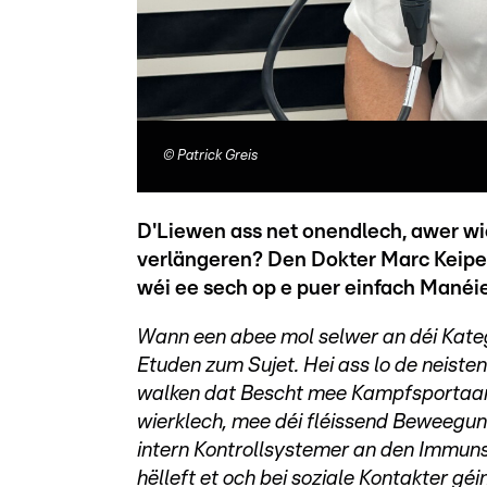
©
Patrick Greis
D'Liewen ass net onendlech, awer wi
verlängeren? Den Dokter Marc Keipe
wéi ee sech op e puer einfach Manéier
Wann een abee mol selwer an déi Kategor
Etuden zum Sujet. Hei ass lo de neiste
walken dat Bescht mee Kampfsportaarte
wierklech, mee déi fléissend Beweegu
intern Kontrollsystemer an den Immun
hëlleft et och bei soziale Kontakter géin