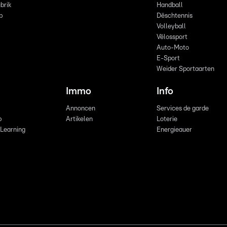
brik
Handball
p
Dëschtennis
Volleyball
Vëlossport
Auto-Moto
E-Sport
Weider Sportaarten
Immo
Info
Annoncen
Services de garde
b
Artikelen
Loterie
 Learning
Energieauer