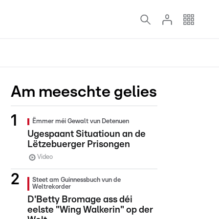
Am meeschte gelies
Ëmmer méi Gewalt vun Detenuen
Ugespaant Situatioun an de
Lëtzebuerger Prisongen
Video
Steet am Guinnessbuch vun de
Weltrekorder
D'Betty Bromage ass déi
eelste "Wing Walkerin" op der