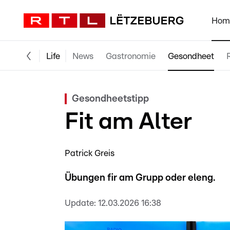
Hom
Life
News
Gastronomie
Gesondheet
Gesondheetstipp
Fit am Alter
Patrick Greis
Übungen fir am Grupp oder eleng.
Update:
12.03.2026 16:38