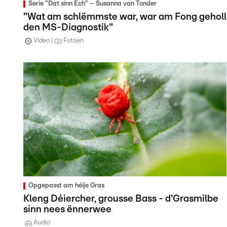
Serie "Dat sinn Ech" – Susanna van Tonder
"Wat am schlëmmste war, war am Fong geholl
den MS-Diagnostik"
Video
Fotoen
Opgepasst am héije Gras
Kleng Déiercher, grousse Bass - d'Grasmilbe
sinn nees ënnerwee
Audio