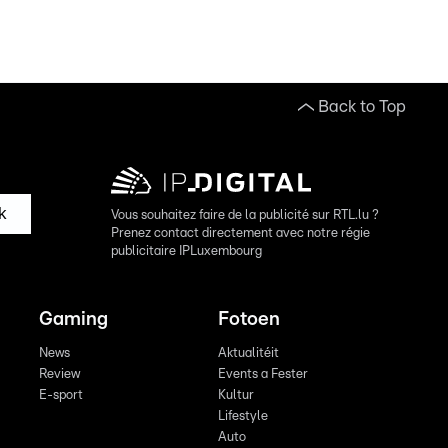
Back to Top
k
Vous souhaitez faire de la publicité sur RTL.lu ?
Prenez contact directement avec notre régie
publicitaire IPLuxembourg
Gaming
Fotoen
News
Aktualitéit
Review
Events a Fester
E-sport
Kultur
Lifestyle
Auto