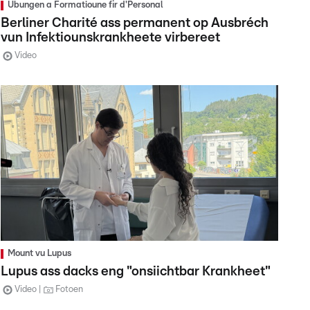
Übungen a Formatioune fir d'Personal
Berliner Charité ass permanent op Ausbréch
vun Infektiounskrankheete virbereet
Video
Mount vu Lupus
Lupus ass dacks eng "onsiichtbar Krankheet"
Video
Fotoen