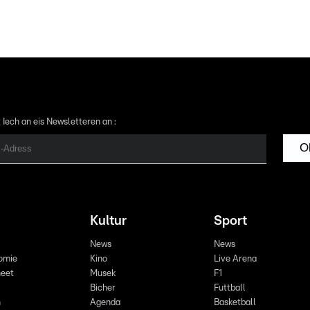
 Iech an eis Newsletteren an :
O
Kultur
Sport
News
News
omie
Kino
Live Arena
eet
Musek
F1
Bicher
Futtball
n
Agenda
Basketball