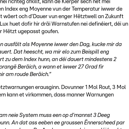
i richteg ofkillt, kann de Kierper sech net méi
en Index eng Moyenne vun der Temperatur iwwer de
 wäert och d’Dauer vun enger Hëtztwell an Zukunft
 huet dofir hir dräi Warnstufen nei definéiert, déi un
ter Hëtzt ugepasst goufen.
n ausfält als Moyenne iwwer den Dag, kucke mir da
ert. Dat heescht, wa mir elo zum Beispill eng
t zu dem Index hunn, an déi dauert mindestens 2
orangë Beräich, a wann et iwwer 27 Grad fir
mir am roude Beräich.“
ëtztwarnungen erausginn. Dovunner 1 Mol Rout, 3 Mol
tem kann et virkommen, dass manner Warnungen
o am neie System muss een op d'mannst 3 Deeg
unn. An dat ass eeben ee groussen Ënnerscheed par