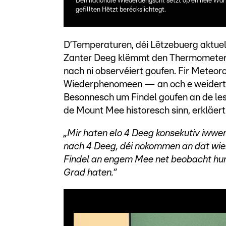
Den nationale Wiederdéngscht setzt op en neie Wa
gefillten Hëtzt berécksiichtegt.
D’Temperaturen, déi Lëtzebuerg aktuell
Zanter Deeg klëmmt den Thermometer o
nach ni observéiert goufen. Fir Meteo
Wiederphenomeen — an och e weidert
Besonnesch um Findel goufen an de le
de Mount Mee historesch sinn, erkläer
„Mir haten elo 4 Deeg konsekutiv iwwer
nach 4 Deeg, déi nokommen an dat wier
Findel an engem Mee net beobacht hun
Grad haten.“