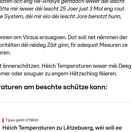
haten och eng Re-Analys gemaach iwwer déi lescht
e mir iwwer déi lescht 25 Joer just 3 Mol eng rout
ystem, déi mir elo déi lescht Jore benotzt hunn,
Stonnen am Viraus erausgoen. Dat soll net nëmmen der
ritéiten déi néideg Zäit ginn, fir adequat Mesuren ze
eren.
et ënnerschätzen. Héich Temperaturen iwwer méi Deeg
emer oder souguer zu engem Hëtzschlag féieren.
raturen am beschte schütze kann:
Tipps géint d'Hëtzt
Héich Temperaturen zu Lëtzebuerg, wéi soll ee