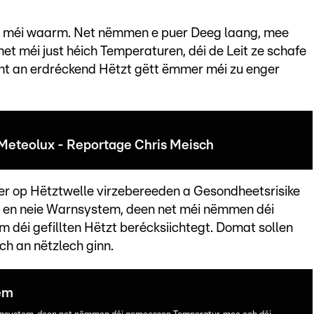
 méi waarm. Net nëmmen e puer Deeg laang, mee
et méi just héich Temperaturen, déi de Leit ze schafe
icht an erdréckend Hëtzt gëtt ëmmer méi zu enger
Meteolux - Reportage Chris Meisch
ser op Hëtztwelle virzebereeden a Gesondheetsrisike
op en neie Warnsystem, deen net méi nëmmen déi
 déi gefillten Hëtzt berécksiichtegt. Domat sollen
ch an nëtzlech ginn.
em