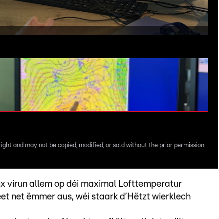
right and may not be copied, modified, or sold without the prior permission
x virun allem op déi maximal Lofttemperatur
et net ëmmer aus, wéi staark d’Hëtzt wierklech