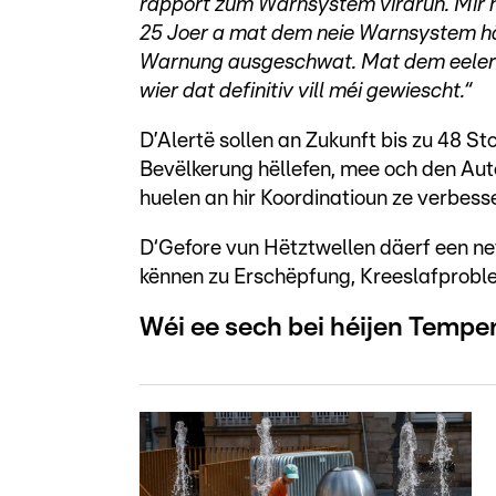
rapport zum Warnsystem virdrun. Mir 
25 Joer a mat dem neie Warnsystem hätt
Warnung ausgeschwat. Mat dem eelere S
wier dat definitiv vill méi gewiescht.“
D’Alertë sollen an Zukunft bis zu 48 
Bevëlkerung hëllefen, mee och den Auto
huelen an hir Koordinatioun ze verbess
D‘Gefore vun Hëtztwellen däerf een n
kënnen zu Erschëpfung, Kreeslafprobl
Wéi ee sech bei héijen Tempe