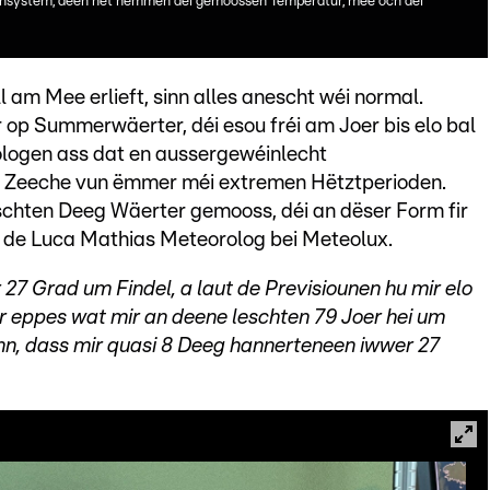
rnsystem, deen net nëmmen déi gemoossen Temperatur, mee och déi
 am Mee erlieft, sinn alles anescht wéi normal.
p Summerwäerter, déi esou fréi am Joer bis elo bal
rologen ass dat en aussergewéinlecht
 Zeeche vun ëmmer méi extremen Hëtztperioden.
schten Deeg Wäerter gemooss, déi an dëser Form fir
t de Luca Mathias Meteorolog bei Meteolux.
 27 Grad um Findel, a laut de Previsiounen hu mir elo
 eppes wat mir an deene leschten 79 Joer hei um
n, dass mir quasi 8 Deeg hannerteneen iwwer 27