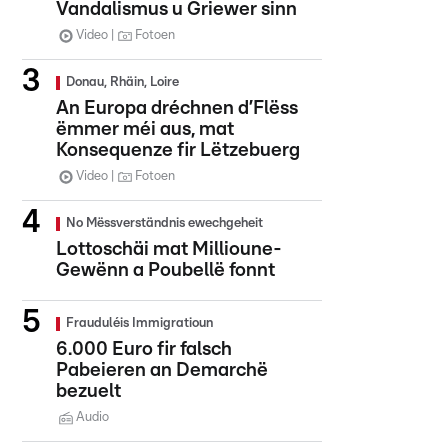
Vandalismus u Griewer sinn
Video
Fotoen
Donau, Rhäin, Loire
An Europa dréchnen d’Flëss
ëmmer méi aus, mat
Konsequenze fir Lëtzebuerg
Video
Fotoen
No Mëssverständnis ewechgeheit
Lottoschäi mat Millioune-
Gewënn a Poubellë fonnt
Frauduléis Immigratioun
6.000 Euro fir falsch
Pabeieren an Demarchë
bezuelt
Audio