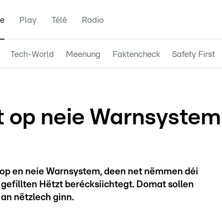
e
Play
Télé
Radio
Tech-World
Meenung
Faktencheck
Safety First
t op neie Warnsystem
 op en neie Warnsystem, deen net nëmmen déi
efillten Hëtzt berécksiichtegt. Domat sollen
an nëtzlech ginn.