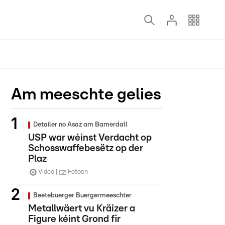
Am meeschte gelies
Detailer no Asaz am Bamerdall
USP war wéinst Verdacht op
Schosswaffebesëtz op der
Plaz
Video
Fotoen
Beetebuerger Buergermeeschter
Metallwäert vu Kräizer a
Figure kéint Grond fir