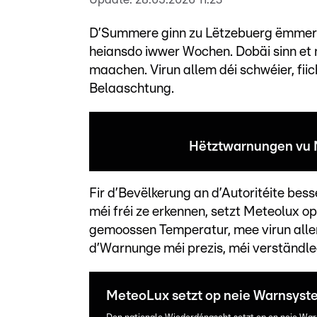
D’Summere ginn zu Lëtzebuerg ëmmer
heiansdo iwwer Wochen. Dobäi sinn et n
maachen. Virun allem déi schwéier, fi
Belaaschtung.
Hëtztwarnungen vu 
Fir d’Bevëlkerung an d’Autoritéite bes
méi fréi ze erkennen, setzt Meteolux 
gemoossen Temperatur, mee virun allem
d’Warnunge méi prezis, méi verständle
MeteoLux setzt op neie Warnsyst