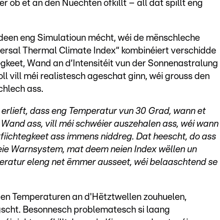
r ob et an den Nuechten ofkillt – all dat spillt eng
l, deen eng Simulatioun mécht, wéi de mënschleche
versal Thermal Climate Index“ kombinéiert verschidde
egkeet, Wand an d‘Intensitéit vun der Sonnenastralung
 vill méi realistesch ageschat ginn, wéi grouss den
chlech ass.
erlieft, dass eng Temperatur vun 30 Grad, wann et
Wand ass, vill méi schwéier auszehalen ass, wéi wann
ftfiichtegkeet ass immens niddreg. Dat heescht, do ass
ie Warnsystem, mat deem neien Index wëllen un
eratur eleng net ëmmer ausseet, wéi belaaschtend se
en Temperaturen an d'Hëtztwellen zouhuelen,
gscht. Besonnesch problematesch si laang