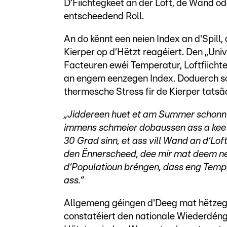
D‘Fiichtegkeet an der Loft, de Wand ode
entscheedend Roll.
An do kënnt een neien Index an d'Spil
Kierper op d‘Hëtzt reagéiert. Den „Uni
Facteuren ewéi Temperatur, Loftfiicht
an engem eenzegen Index. Doduerch soll
thermesche Stress fir de Kierper tatsä
„Jiddereen huet et am Summer schonn 
immens schmeier dobaussen ass a kee 
30 Grad sinn, et ass vill Wand an d‘Lo
den Ënnerscheed, dee mir mat deem ne
d‘Populatioun bréngen, dass eng Temp
ass.“
Allgemeng géingen d'Deeg mat hëtzeg
constatéiert den nationale Wiederdén