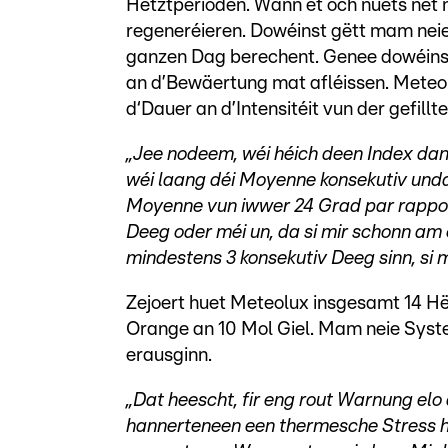
Hëtztperioden. Wann et och nuets net mé
regeneréieren. Dowéinst gëtt mam nei
ganzen Dag berechent. Genee dowéinst
an d’Bewäertung mat afléissen. MeteoLux
d‘Dauer an d’Intensitéit vun der gefill
„Jee nodeem, wéi héich deen Index dan
wéi laang déi Moyenne konsekutiv undau
Moyenne vun iwwer 24 Grad par rappor
Deeg oder méi un, da si mir schonn am 
mindestens 3 konsekutiv Deeg sinn, si 
Zejoert huet Meteolux insgesamt 14 H
Orange an 10 Mol Giel. Mam neie Sys
erausginn.
„Dat heescht, fir eng rout Warnung el
hannerteneen een thermesche Stress h