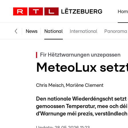
Hom
News
National
International
Panorama
Fir Hëtztwarnungen unzepassen
MeteoLux setz
Chris Meisch
Marlène Clement
Den nationale Wiederdéngscht setzt
gemoossen Temperatur, mee och déi g
d’Warnunge méi prezis, verständlech 
Update:
28.05.2026 11:23