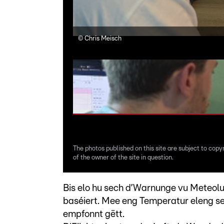
©
Chris Meisch
The photos published on this site are subject to copy
of the owner of the site in question.
Bis elo hu sech d’Warnunge vu Meteolu
baséiert. Mee eng Temperatur eleng se
empfonnt gëtt.