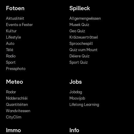
Fotoen
Spilleck
Aktualitéit
Allgemengwëssen
Events a Fester
Musek Quiz
Kultur
Geo Quiz
Lifestyle
Kräizwuerträtsel
Auto
Sproochespill
Télé
Quiz vum Mount
Radio
Déiere Quiz
Sport
Sport Quiz
Pressphoto
Meteo
Jobs
Radar
Jobdag
Nidderschléi
Moovijob
Quantitéiten
Lifelong Learning
Wandvitessen
CityClim
Immo
Info