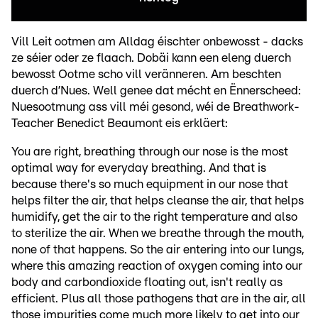
Vill Leit ootmen am Alldag éischter onbewosst - dacks
ze séier oder ze flaach. Dobäi kann een eleng duerch
bewosst Ootme scho vill veränneren. Am beschten
duerch d’Nues. Well genee dat mécht en Ënnerscheed:
Nuesootmung ass vill méi gesond, wéi de Breathwork-
Teacher Benedict Beaumont eis erkläert:
You are right, breathing through our nose is the most
optimal way for everyday breathing. And that is
because there's so much equipment in our nose that
helps filter the air, that helps cleanse the air, that helps
humidify, get the air to the right temperature and also
to sterilize the air. When we breathe through the mouth,
none of that happens. So the air entering into our lungs,
where this amazing reaction of oxygen coming into our
body and carbondioxide floating out, isn't really as
efficient. Plus all those pathogens that are in the air, all
those impurities come much more likely to get into our