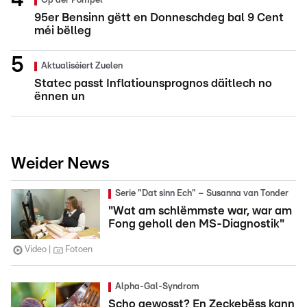
Op der Pompel
95er Bensinn gëtt en Donneschdeg bal 9 Cent
méi bëlleg
Aktualiséiert Zuelen
Statec passt Inflatiounsprognos däitlech no
ënnen un
Weider News
Serie "Dat sinn Ech" – Susanna van Tonder
"Wat am schlëmmste war, war am
Fong geholl den MS-Diagnostik"
Video
Fotoen
Alpha-Gal-Syndrom
Scho gewosst? En Zeckebëss kann