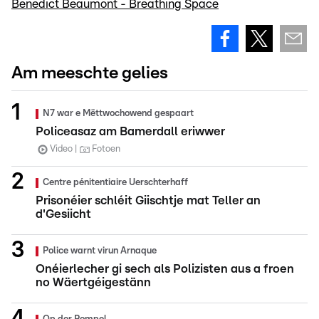
Benedict Beaumont - Breathing Space
Am meeschte gelies
N7 war e Mëttwochowend gespaart
Policeasaz am Bamerdall eriwwer
Video
Fotoen
Centre pénitentiaire Uerschterhaff
Prisonéier schléit Giischtje mat Teller an
d'Gesiicht
Police warnt virun Arnaque
Onéierlecher gi sech als Polizisten aus a froen
no Wäertgéigestänn