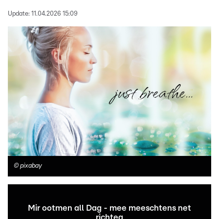
Update:
11.04.2026 15:09
©
pixabay
Mir ootmen all Dag - mee meeschtens net
richteg