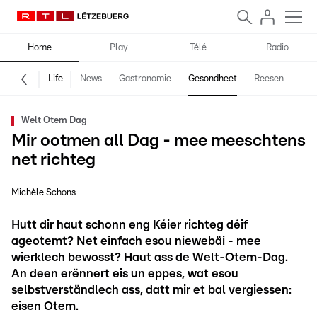
Home
Play
Télé
Radio
Life
News
Gastronomie
Gesondheet
Reesen
Spe
Welt Otem Dag
Mir ootmen all Dag - mee meeschtens
net richteg
Michèle Schons
Hutt dir haut schonn eng Kéier richteg déif
ageotemt? Net einfach esou niewebäi - mee
wierklech bewosst? Haut ass de Welt-Otem-Dag.
An deen erënnert eis un eppes, wat esou
selbstverständlech ass, datt mir et bal vergiessen:
eisen Otem.