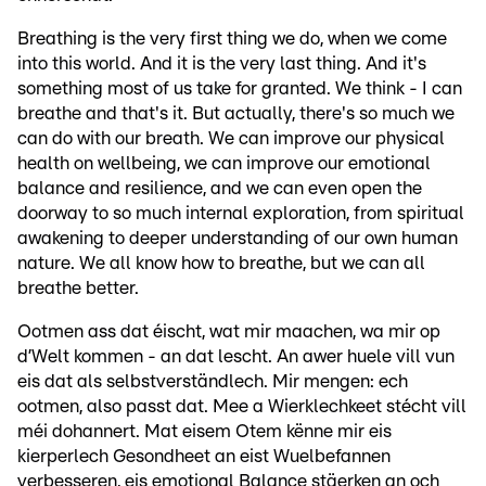
Breathing is the very first thing we do, when we come
into this world. And it is the very last thing. And it's
something most of us take for granted. We think - I can
breathe and that's it. But actually, there's so much we
can do with our breath. We can improve our physical
health on wellbeing, we can improve our emotional
balance and resilience, and we can even open the
doorway to so much internal exploration, from spiritual
awakening to deeper understanding of our own human
nature. We all know how to breathe, but we can all
breathe better.
Ootmen ass dat éischt, wat mir maachen, wa mir op
d’Welt kommen - an dat lescht. An awer huele vill vun
eis dat als selbstverständlech. Mir mengen: ech
ootmen, also passt dat. Mee a Wierklechkeet stécht vill
méi dohannert. Mat eisem Otem kënne mir eis
kierperlech Gesondheet an eist Wuelbefannen
verbesseren, eis emotional Balance stäerken an och