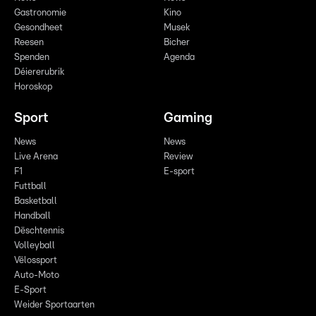
Gastronomie
Kino
Gesondheet
Musek
Reesen
Bicher
Spenden
Agenda
Déiererubrik
Horoskop
Sport
Gaming
News
News
Live Arena
Review
F1
E-sport
Futtball
Basketball
Handball
Dëschtennis
Volleyball
Vëlossport
Auto-Moto
E-Sport
Weider Sportaarten