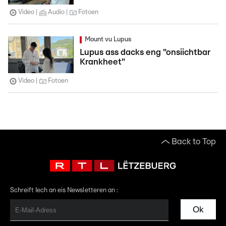
Video
Audio
Fotoen
Mount vu Lupus
Lupus ass dacks eng "onsiichtbar
Krankheet"
Video
Fotoen
Back to Top
Schreift Iech an eis Newsletteren an :
Ok