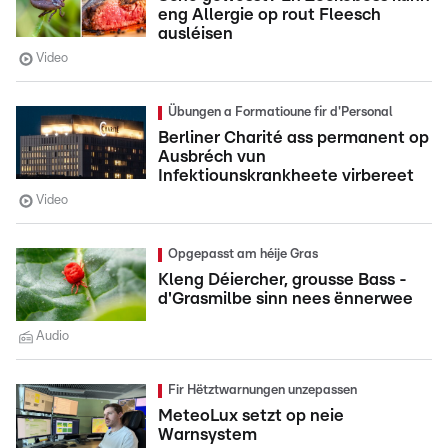
eng Allergie op rout Fleesch
ausléisen
Video
Übungen a Formatioune fir d'Personal
Berliner Charité ass permanent op
Ausbréch vun
Infektiounskrankheete virbereet
Video
Opgepasst am héije Gras
Kleng Déiercher, grousse Bass -
d'Grasmilbe sinn nees ënnerwee
Audio
Fir Hëtztwarnungen unzepassen
MeteoLux setzt op neie
Warnsystem