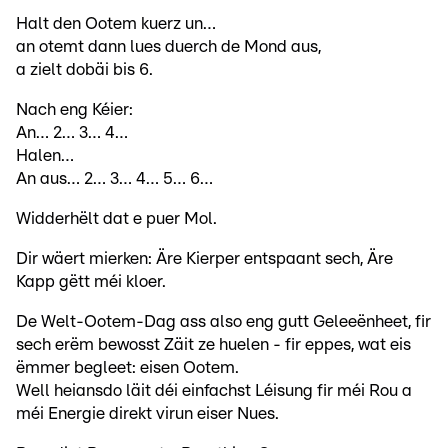
Halt den Ootem kuerz un…
an otemt dann lues duerch de Mond aus,
a zielt dobäi bis 6.
Nach eng Kéier:
An… 2… 3… 4…
Halen…
An aus… 2… 3… 4… 5… 6…
Widderhëlt dat e puer Mol.
Dir wäert mierken: Äre Kierper entspaant sech, Äre
Kapp gëtt méi kloer.
De Welt-Ootem-Dag ass also eng gutt Geleeënheet, fir
sech erëm bewosst Zäit ze huelen - fir eppes, wat eis
ëmmer begleet: eisen Ootem.
Well heiansdo läit déi einfachst Léisung fir méi Rou a
méi Energie direkt virun eiser Nues.