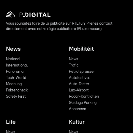
Vous souhaitez faire de la publicité sur RTL.lu ? Prenez contact
directement avec notre régie publicitaire IPLuxembourg
News
Mobilitéit
National
News
International
Trafic
Panorama
Pëtrolspräisser
Tech-World
Autofestival
Meenung
Auto-Tester
Faktencheck
Lux-Airport
Safety First
Radar-Kontrollen
Guidage Parking
Annoncen
Life
Kultur
News
News