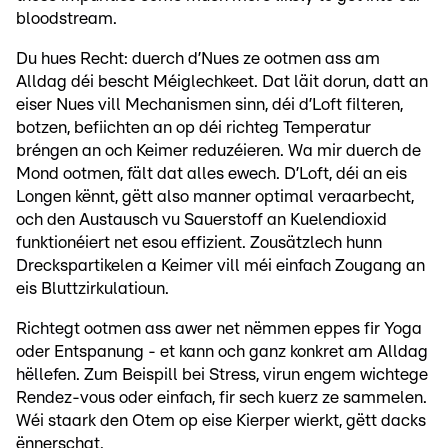
bloodstream.
Du hues Recht: duerch d’Nues ze ootmen ass am
Alldag déi bescht Méiglechkeet. Dat läit dorun, datt an
eiser Nues vill Mechanismen sinn, déi d’Loft filteren,
botzen, befiichten an op déi richteg Temperatur
bréngen an och Keimer reduzéieren. Wa mir duerch de
Mond ootmen, fält dat alles ewech. D’Loft, déi an eis
Longen kënnt, gëtt also manner optimal veraarbecht,
och den Austausch vu Sauerstoff an Kuelendioxid
funktionéiert net esou effizient. Zousätzlech hunn
Dreckspartikelen a Keimer vill méi einfach Zougang an
eis Bluttzirkulatioun.
Richtegt ootmen ass awer net nëmmen eppes fir Yoga
oder Entspanung - et kann och ganz konkret am Alldag
hëllefen. Zum Beispill bei Stress, virun engem wichtege
Rendez-vous oder einfach, fir sech kuerz ze sammelen.
Wéi staark den Otem op eise Kierper wierkt, gëtt dacks
ënnerschat.