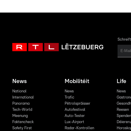
Schreift
News
Mobilitéit
Life
National
News
News
International
Trafic
Gastron
Panorama
Pëtrolspräisser
Gesondh
Tech-World
Autofestival
Reesen
Meenung
Auto-Tester
Spende
Faktencheck
Lux-Airport
Déiereru
Safety First
Radar-Kontrollen
Horosko