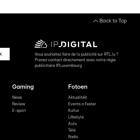
Back to Top
k
Vous souhaitez faire de la publicité sur RTL.lu ?
Prenez contact directement avec notre régie
publicitaire IPLuxembourg
Gaming
Fotoen
News
Aktualitéit
Review
Events a Fester
E-sport
Kultur
Lifestyle
Auto
Télé
Radio