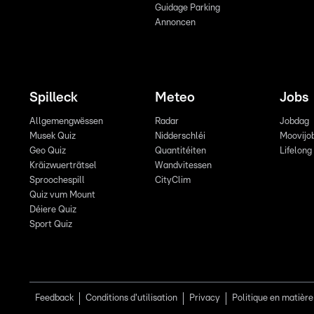
Guidage Parking
Annoncen
Spilleck
Meteo
Jobs
Allgemengwëssen
Radar
Jobdag
Musek Quiz
Nidderschléi
Moovijo
Geo Quiz
Quantitéiten
Lifelong
Kräizwuerträtsel
Wandvitessen
Sproochespill
CityClim
Quiz vum Mount
Déiere Quiz
Sport Quiz
Feedback
Conditions d'utilisation
Privacy
Politique en matière