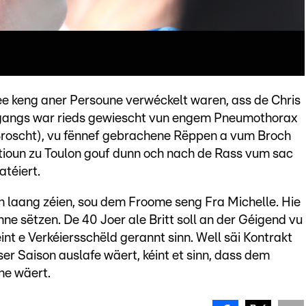
ee keng aner Persoune verwéckelt waren, ass de Chris
 Ugangs war rieds gewiescht vun engem Pneumothorax
roscht), vu fënnef gebrachene Rëppen a vum Broch
tioun zu Toulon gouf dunn och nach de Rass vum sac
téiert.
 laang zéien, sou dem Froome seng Fra Michelle. Hie
ne sëtzen. De 40 Joer ale Britt soll an der Géigend vu
t e Verkéiersschëld gerannt sinn. Well säi Kontrakt
er Saison auslafe wäert, kéint et sinn, dass dem
ne wäert.