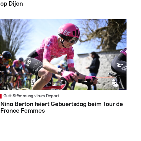
op Dijon
Gutt Stëmmung virum Depart
Nina Berton feiert Gebuertsdag beim Tour de
France Femmes