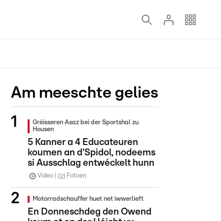
Am meeschte gelies
Gréisseren Asaz bei der Sportshal zu
Housen
5 Kanner a 4 Educateuren
koumen an d'Spidol, nodeems
si Ausschlag entwéckelt hunn
Video
Fotoen
Motorradschauffer huet net iwwerlieft
En Donneschdeg den Owend