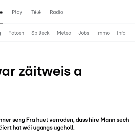
e
Play
Télé
Radio
g
Fotoen
Spilleck
Meteo
Jobs
Immo
Info
ar zäitweis a
er seng Fra huet verroden, dass hire Mann sech
éiert hat wéi ugangs ugeholl.