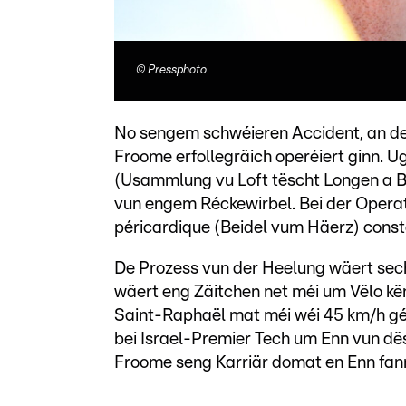
©
Pressphoto
No sengem
schwéieren Accident
, an d
Froome erfollegräich operéiert ginn.
(Usammlung vu Loft tëscht Longen a B
vun engem Réckewirbel. Bei der Opera
péricardique (Beidel vum Häerz) consta
De Prozess vun der Heelung wäert sech
wäert eng Zäitchen net méi um Vëlo kën
Saint-Raphaël mat méi wéi 45 km/h géin
bei Israel-Premier Tech um Enn vun dës
Froome seng Karriär domat en Enn fan