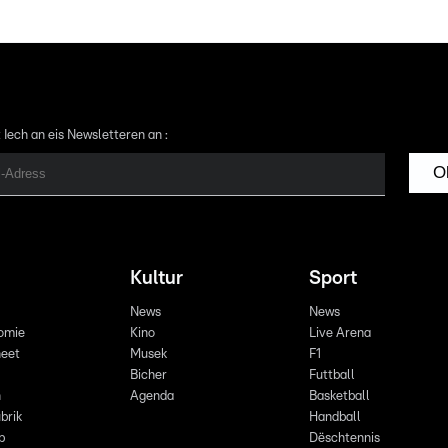
 Iech an eis Newsletteren an :
O
Kultur
Sport
News
News
omie
Kino
Live Arena
eet
Musek
F1
Bicher
Futtball
n
Agenda
Basketball
brik
Handball
p
Dëschtennis