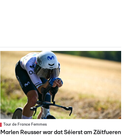
Tour de France Femmes
Marlen Reusser war dat Séierst am Zäitfueren