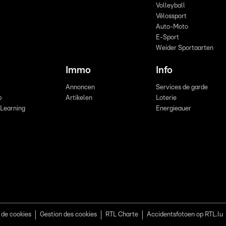
Volleyball
Vëlossport
Auto-Moto
E-Sport
Weider Sportaarten
Immo
Info
Annoncen
Services de garde
b
Artikelen
Loterie
 Learning
Energieauer
 de cookies
Gestion des cookies
RTL Charte
Accidentsfotoen op RTL.lu