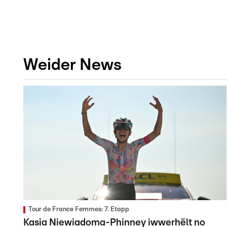
Weider News
Tour de France Femmes: 7. Etapp
Kasia Niewiadoma-Phinney iwwerhëlt no