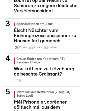
koum et op der Héicht vu
Schieren zu engem déidleche
Verkéiersaccident
Spezialekippen am Asaz
Éischt Näschter vum
Eichenprozessionsspinner zu
Housen fort gemaach
Video
Audio
Fotoen
Grouss Ëmfro am Kader vum RTL
Readers' Choice
Wou kritt een zu Lëtzebuerg
de beschte Croissant?
9
Invité vun der Redaktioun (7. August) -
Serge Legil
Méi Prisonéier, dorënner
däitlech méi aus dem