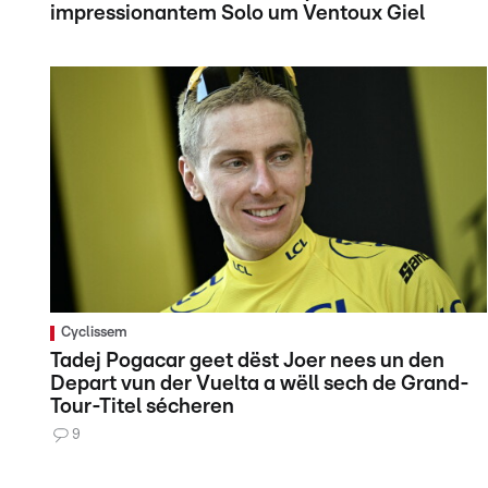
impressionantem Solo um Ventoux Giel
Cyclissem
Tadej Pogacar geet dëst Joer nees un den
Depart vun der Vuelta a wëll sech de Grand-
Tour-Titel sécheren
9