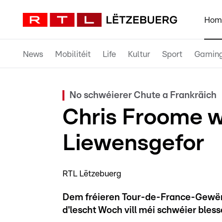
Hom
News
Mobilitéit
Life
Kultur
Sport
Gamin
No schwéierer Chute a Frankräich
Chris Froome w
Liewensgefor
RTL Lëtzebuerg
Dem fréieren Tour-de-France-Gewënn
d'lescht Woch vill méi schwéier bless