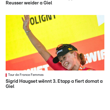
Reusser weider a Giel
Tour de France Femmes
Sigrid Haugset wënnt 3. Etapp a fiert domat a
Giel