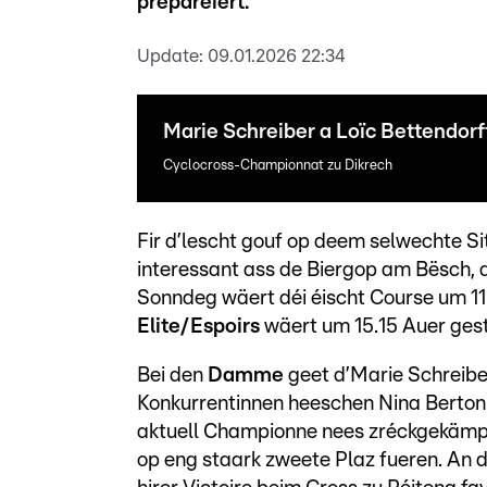
preparéiert.
Update:
09.01.2026 22:34
Marie Schreiber a Loïc Bettendorff
Cyclocross-Championnat zu Dikrech
Fir d’lescht gouf op deem selwechte S
interessant ass de Biergop am Bësch, de
Sonndeg wäert déi éischt Course um 11
Elite/Espoirs
wäert um 15.15 Auer gest
Bei den
Damme
geet d’Marie Schreiber
Konkurrentinnen heeschen Nina Berton 
aktuell Championne nees zréckgekämpf
op eng staark zweete Plaz fueren. An 