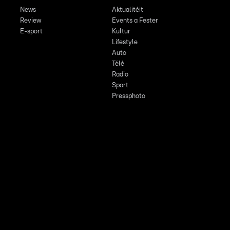
News
Aktualitéit
Review
Events a Fester
E-sport
Kultur
Lifestyle
Auto
Télé
Radio
Sport
Pressphoto