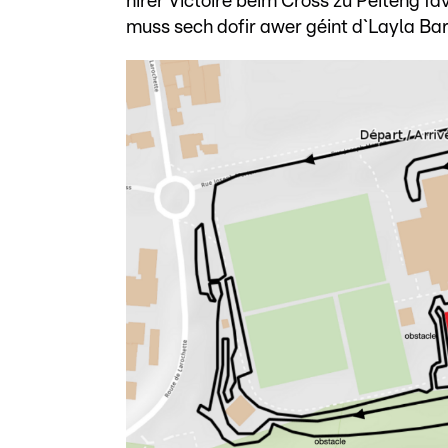
hirer Victoire beim Cross zu Péiteng fa
muss sech dofir awer géint d`Layla Ba