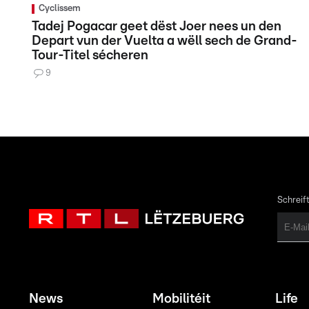
Cyclissem
Tadej Pogacar geet dëst Joer nees un den
Depart vun der Vuelta a wëll sech de Grand-
Tour-Titel sécheren
9
Schreift
News
Mobilitéit
Life