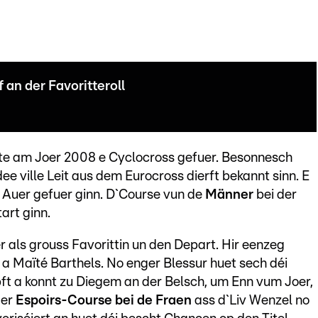
 an der Favoritteroll
ite am Joer 2008 e Cyclocross gefuer. Besonnesch
e ville Leit aus dem Eurocross dierft bekannt sinn. E
 Auer gefuer ginn. D`Course vun de
Männer
bei der
art ginn.
 als grouss Favorittin un den Depart. Hir eenzeg
a Maïté Barthels. No enger Blessur huet sech déi
t a konnt zu Diegem an der Belsch, um Enn vum Joer,
der
Espoirs-Course bei de Fraen
ass d`Liv Wenzel no