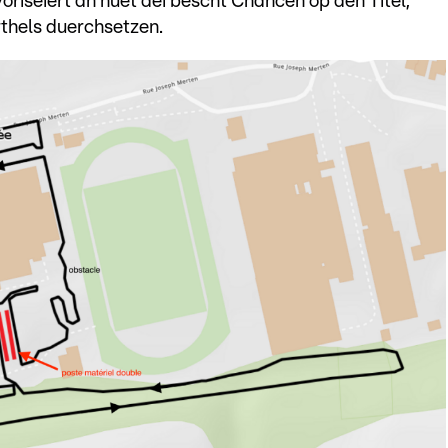
voriséiert an huet déi bescht Chancen op den Titel,
rthels duerchsetzen.