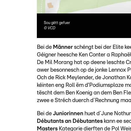
Sou gëtt gefuer
©
VCD
Bei de
Männer
schéngt bei der Elite k
Géigner heesche Ken Conter a Raphaël
De Mil Morang hat op deene leschte C
awer besonnesch op de jonke Lennox P
Och de Rick Meylender, de Jonathan K
kéinten eng Roll ëm d’Podiumsplaze ma
tëscht dem Ben Koenig an dem Ben Fle
zwee e Stréch duerch d`Rechnung maa
Bei de
Juniorinnen
huet d`June Nothum 
Débutants an Débutantes
kann ee se
Masters
Kategorie dierften de Pol We