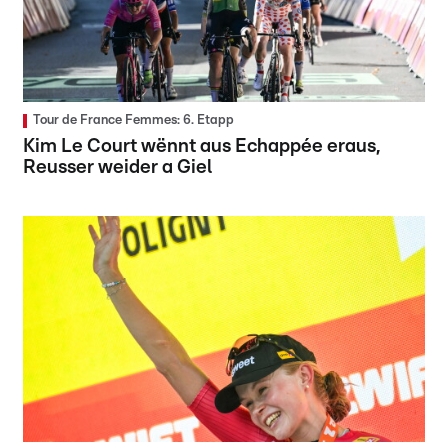
Tour de France Femmes: 6. Etapp
Kim Le Court wënnt aus Echappée eraus,
Reusser weider a Giel