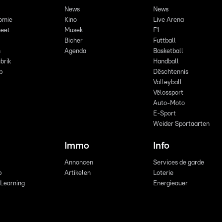
News
News
omie
Kino
Live Arena
eet
Musek
F1
Bicher
Futtball
n
Agenda
Basketball
brik
Handball
p
Dëschtennis
Volleyball
Vëlossport
Auto-Moto
E-Sport
Weider Sportaarten
Immo
Info
Annoncen
Services de garde
b
Artikelen
Loterie
 Learning
Energieauer