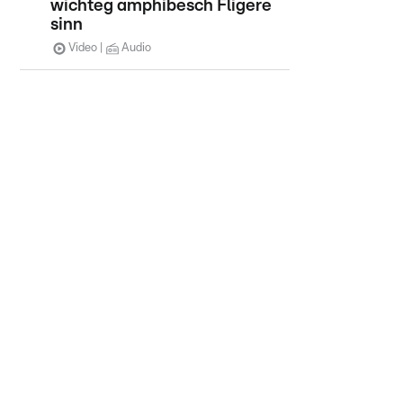
wichteg amphibesch Fligere
sinn
Video
Audio