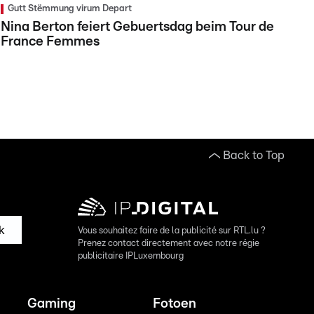
Gutt Stëmmung virum Depart
Nina Berton feiert Gebuertsdag beim Tour de
France Femmes
Back to Top
k
Vous souhaitez faire de la publicité sur RTL.lu ?
Prenez contact directement avec notre régie
publicitaire IPLuxembourg
Gaming
Fotoen