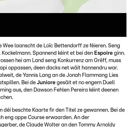
ee Wee laanscht de Loïc Bettendorff ze féieren. Seng
 Kockelmann. Spannend kéint et bei den
Espoire
ginn.
rossen hei am Land seng Konkurrenz am Grëff, muss
api oppassen, deen dacks net wäit hannendru war.
alweit, de Yannis Lang an de Jonah Flammang Lies
tspillen. Bei de
Juniore
gesäit et no engem Duell
ming aus, den Dawson Fehlen Pereira kéint deenen
chen.
déi beschte Kaarte fir den Titel ze gewannen. Bei de
ch eng oppe Course erwaarden. An der
isgerber, de Claude Wolter an den Tommy Arnoldy