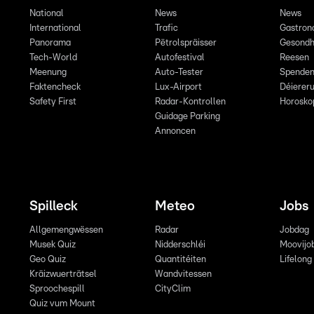
National
News
News
International
Trafic
Gastron
Panorama
Pëtrolspräisser
Gesondh
Tech-World
Autofestival
Reesen
Meenung
Auto-Tester
Spende
Faktencheck
Lux-Airport
Déiereru
Safety First
Radar-Kontrollen
Horosko
Guidage Parking
Annoncen
Spilleck
Meteo
Jobs
Allgemengwëssen
Radar
Jobdag
Musek Quiz
Nidderschléi
Moovijo
Geo Quiz
Quantitéiten
Lifelong
Kräizwuerträtsel
Wandvitessen
Sproochespill
CityClim
Quiz vum Mount