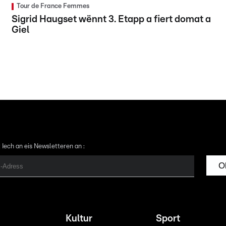
Tour de France Femmes
Sigrid Haugset wënnt 3. Etapp a fiert domat a
Giel
 Iech an eis Newsletteren an :
O
Kultur
Sport