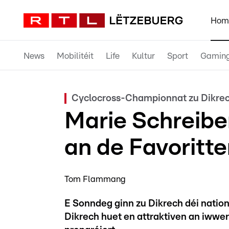
Hom
News
Mobilitéit
Life
Kultur
Sport
Gamin
Cyclocross-Championnat zu Dikre
Marie Schreiber
an de Favoritte
Tom Flammang
E Sonndeg ginn zu Dikrech déi nati
Dikrech huet en attraktiven an iwwer