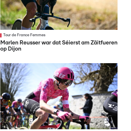
Tour de France Femmes
Marlen Reusser war dat Séierst am Zäitfueren
op Dijon