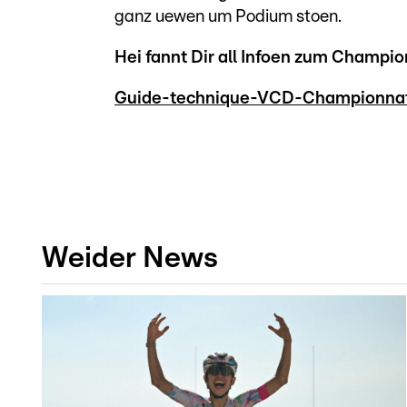
ganz uewen um Podium stoen.
Hei fannt Dir all Infoen zum Champi
Guide-technique-VCD-Championna
Weider News