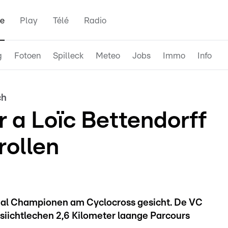
e
Play
Télé
Radio
g
Fotoen
Spilleck
Meteo
Jobs
Immo
Info
ch
 a Loïc Bettendorff
rollen
onal Championen am Cyclocross gesicht. De VC
siichtlechen 2,6 Kilometer laange Parcours