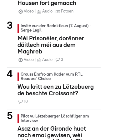
Housen fort gemaach
Video
Audio
Fotoen
Invité vun der Redaktioun (7. August) -
Serge Legil
Méi Prisonéier, dorënner
däitlech méi aus dem
Maghreb
Video
Audio
3
Grouss Ëmfro am Kader vum RTL
Readers' Choice
Wou kritt een zu Lëtzebuerg
de beschte Croissant?
10
Pilot vu Lëtzebuerger Läschfliger am
Interview
Asaz an der Gironde huet
nach emol gewisen, wéi