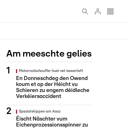
Am meeschte gelies
Motorradschauffer huet net iwwerlieft
En Donneschdeg den Owend
koum et op der Héicht vu
Schieren zu engem déidleche
Verkéiersaccident
Spezialekippen am Asaz
Éischt Näschter vum
Eichenprozessionsspinner zu