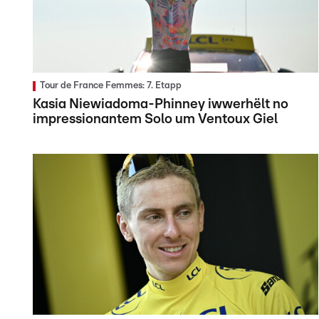
Tour de France Femmes: 7. Etapp
Kasia Niewiadoma-Phinney iwwerhëlt no
impressionantem Solo um Ventoux Giel