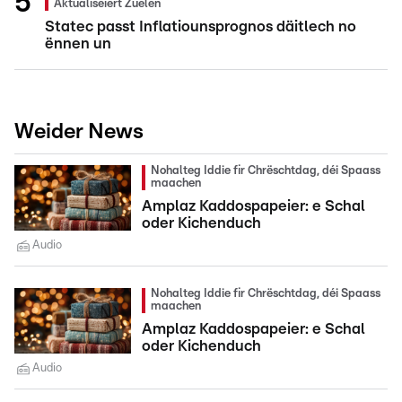
Aktualiséiert Zuelen
Statec passt Inflatiounsprognos däitlech no
ënnen un
Weider News
Nohalteg Iddie fir Chrëschtdag, déi Spaass
maachen
Amplaz Kaddospapeier: e Schal
oder Kichenduch
Audio
Nohalteg Iddie fir Chrëschtdag, déi Spaass
maachen
Amplaz Kaddospapeier: e Schal
oder Kichenduch
Audio