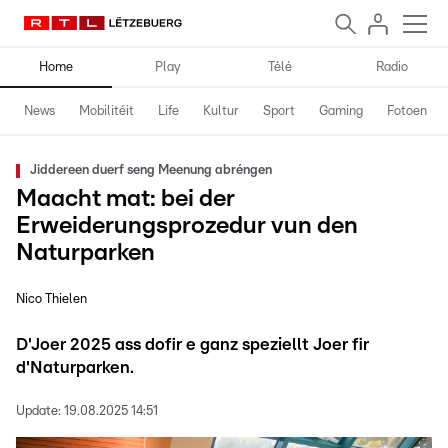
Home
Play
Télé
Radio
News
Mobilitéit
Life
Kultur
Sport
Gaming
Fotoen
Jiddereen duerf seng Meenung abréngen
Maacht mat: bei der
Erweiderungsprozedur vun den
Naturparken
Nico Thielen
D'Joer 2025 ass dofir e ganz speziellt Joer fir
d'Naturparken.
Update:
19.08.2025 14:51