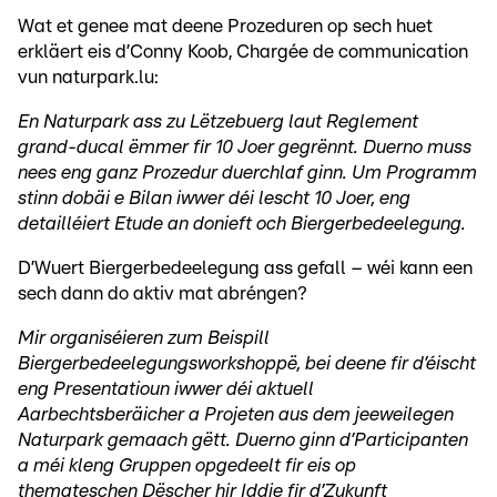
Wat et genee mat deene Prozeduren op sech huet
erkläert eis d’Conny Koob, Chargée de communication
vun naturpark.lu:
En Naturpark ass zu Lëtzebuerg laut Reglement
grand-ducal ëmmer fir 10 Joer gegrënnt. Duerno muss
nees eng ganz Prozedur duerchlaf ginn. Um Programm
stinn dobäi e Bilan iwwer déi lescht 10 Joer, eng
detailléiert Etude an donieft och Biergerbedeelegung.
D’Wuert Biergerbedeelegung ass gefall – wéi kann een
sech dann do aktiv mat abréngen?
Mir organiséieren zum Beispill
Biergerbedeelegungsworkshoppë, bei deene fir d’éischt
eng Presentatioun iwwer déi aktuell
Aarbechtsberäicher a Projeten aus dem jeeweilegen
Naturpark gemaach gëtt. Duerno ginn d’Participanten
a méi kleng Gruppen opgedeelt fir eis op
themateschen Dëscher hir Iddie fir d’Zukunft