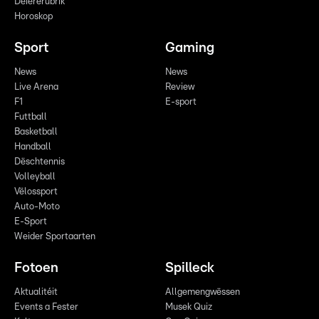
Déiererubrik
Horoskop
Sport
Gaming
News
News
Live Arena
Review
F1
E-sport
Futtball
Basketball
Handball
Dëschtennis
Volleyball
Vëlossport
Auto-Moto
E-Sport
Weider Sportaarten
Fotoen
Spilleck
Aktualitéit
Allgemengwëssen
Events a Fester
Musek Quiz