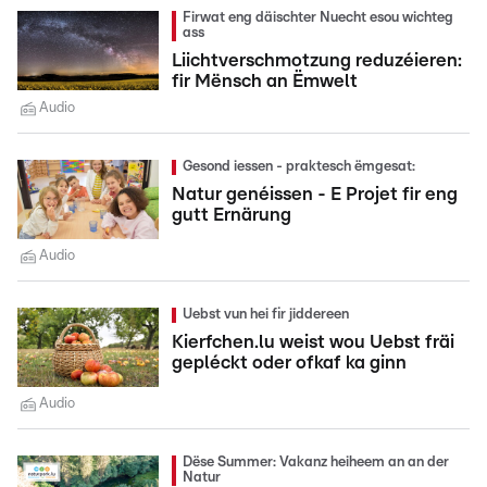
Firwat eng däischter Nuecht esou wichteg
ass
Liichtverschmotzung reduzéieren:
fir Mënsch an Ëmwelt
Audio
Gesond iessen - praktesch ëmgesat:
Natur genéissen - E Projet fir eng
gutt Ernärung
Audio
Uebst vun hei fir jiddereen
Kierfchen.lu weist wou Uebst fräi
gepléckt oder ofkaf ka ginn
Audio
Dëse Summer: Vakanz heiheem an an der
Natur