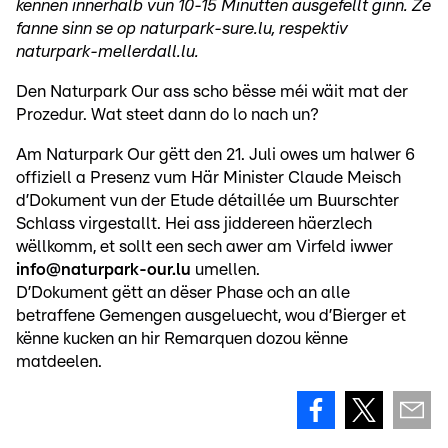
kënnen innerhalb vun 10-15 Minutten ausgefëllt ginn. Ze
fanne sinn se op naturpark-sure.lu, respektiv
naturpark-mellerdall.lu.
Den Naturpark Our ass scho bësse méi wäit mat der
Prozedur. Wat steet dann do lo nach un?
Am Naturpark Our gëtt den 21. Juli owes um halwer 6
offiziell a Presenz vum Här Minister Claude Meisch
d’Dokument vun der Etude détaillée um Buurschter
Schlass virgestallt. Hei ass jiddereen häerzlech
wëllkomm, et sollt een sech awer am Virfeld iwwer
info@naturpark-our.lu
umellen.
D’Dokument gëtt an dëser Phase och an alle
betraffene Gemengen ausgeluecht, wou d’Bierger et
kënne kucken an hir Remarquen dozou kënne
matdeelen.