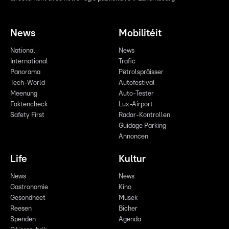
News
Mobilitéit
National
News
International
Trafic
Panorama
Pëtrolspräisser
Tech-World
Autofestival
Meenung
Auto-Tester
Faktencheck
Lux-Airport
Safety First
Radar-Kontrollen
Guidage Parking
Annoncen
Life
Kultur
News
News
Gastronomie
Kino
Gesondheet
Musek
Reesen
Bicher
Spenden
Agenda