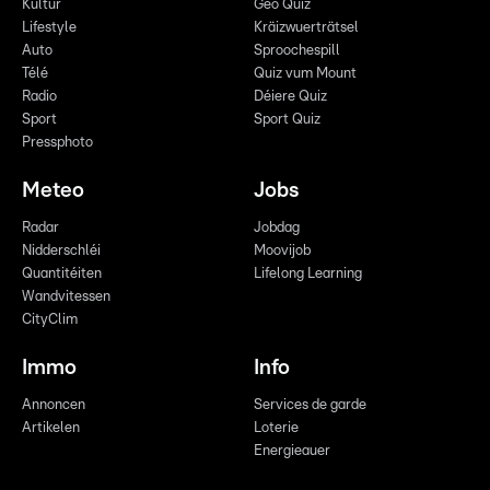
Kultur
Geo Quiz
Lifestyle
Kräizwuerträtsel
Auto
Sproochespill
Télé
Quiz vum Mount
Radio
Déiere Quiz
Sport
Sport Quiz
Pressphoto
Meteo
Jobs
Radar
Jobdag
Nidderschléi
Moovijob
Quantitéiten
Lifelong Learning
Wandvitessen
CityClim
Immo
Info
Annoncen
Services de garde
Artikelen
Loterie
Energieauer