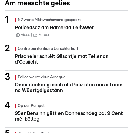
Am meeschte gelies
N7 war e Mëttwochowend gespaart
Policeasaz am Bamerdall eriwwer
Video
Fotoen
Centre pénitentiaire Uerschterhaff
Prisonéier schléit Giischtje mat Teller an
d'Gesiicht
Police warnt virun Arnaque
Onéierlecher gi sech als Polizisten aus a froen
no Wäertgéigestänn
Op der Pompel
95er Bensinn gëtt en Donneschdeg bal 9 Cent
méi bëlleg