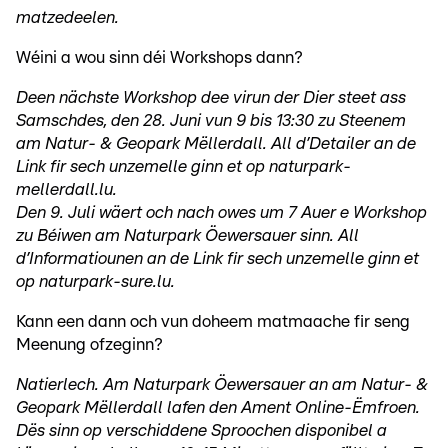
matzedeelen.
Wéini a wou sinn déi Workshops dann?
Deen nächste Workshop dee virun der Dier steet ass
Samschdes, den 28. Juni vun 9 bis 13:30 zu Steenem
am Natur- & Geopark Mëllerdall. All d’Detailer an de
Link fir sech unzemelle ginn et op naturpark-
mellerdall.lu.
Den 9. Juli wäert och nach owes um 7 Auer e Workshop
zu Béiwen am Naturpark Öewersauer sinn. All
d’Informatiounen an de Link fir sech unzemelle ginn et
op naturpark-sure.lu.
Kann een dann och vun doheem matmaache fir seng
Meenung ofzeginn?
Natierlech. Am Naturpark Öewersauer an am Natur- &
Geopark Mëllerdall lafen den Ament Online-Ëmfroen.
Dës sinn op verschiddene Sproochen disponibel a