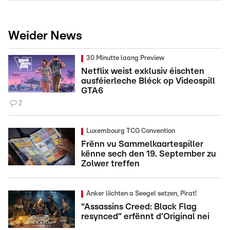
Weider News
30 Minutte laang Preview
Netflix weist exklusiv éischten
ausféierleche Bléck op Videospill
GTA6
2
Luxembourg TCG Convention
Frënn vu Sammelkaartespiller
kënne sech den 19. September zu
Zolwer treffen
Anker liichten a Seegel setzen, Pirat!
“Assassins Creed: Black Flag
resynced” erfënnt d’Original nei