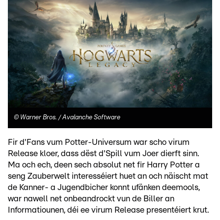
©
Warner Bros. / Avalanche Software
Fir d'Fans vum Potter-Universum war scho virum
Release kloer, dass dëst d'Spill vum Joer dierft sinn.
Ma och ech, deen sech absolut net fir Harry Potter a
seng Zauberwelt interesséiert huet an och näischt mat
de Kanner- a Jugendbicher konnt ufänken deemools,
war nawell net onbeandrockt vun de Biller an
Informatiounen, déi ee virum Release presentéiert krut.