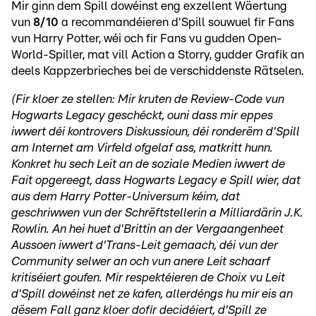
Mir ginn dem Spill dowéinst eng exzellent Wäertung
vun
8/10
a recommandéieren d'Spill souwuel fir Fans
vun Harry Potter, wéi och fir Fans vu gudden Open-
World-Spiller, mat vill Action a Storry, gudder Grafik an
deels Kappzerbrieches bei de verschiddenste Rätselen.
(Fir kloer ze stellen: Mir kruten de Review-Code vun
Hogwarts Legacy geschéckt, ouni dass mir eppes
iwwert déi kontrovers Diskussioun, déi ronderëm d'Spill
am Internet am Virfeld ofgelaf ass, matkritt hunn.
Konkret hu sech Leit an de soziale Medien iwwert de
Fait opgereegt, dass Hogwarts Legacy e Spill wier, dat
aus dem Harry Potter-Universum kéim, dat
geschriwwen vun der Schrëftstellerin a Milliardärin J.K.
Rowlin. An hei huet d'Brittin an der Vergaangenheet
Aussoen iwwert d'Trans-Leit gemaach, déi vun der
Community selwer an och vun anere Leit schaarf
kritiséiert goufen. Mir respektéieren de Choix vu Leit
d'Spill dowéinst net ze kafen, allerdéngs hu mir eis an
dësem Fall ganz kloer dofir decidéiert, d'Spill ze