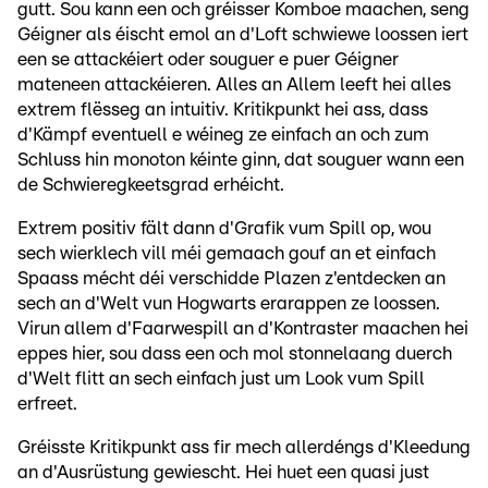
gutt. Sou kann een och gréisser Komboe maachen, seng
Géigner als éischt emol an d'Loft schwiewe loossen iert
een se attackéiert oder souguer e puer Géigner
mateneen attackéieren. Alles an Allem leeft hei alles
extrem flësseg an intuitiv. Kritikpunkt hei ass, dass
d'Kämpf eventuell e wéineg ze einfach an och zum
Schluss hin monoton kéinte ginn, dat souguer wann een
de Schwieregkeetsgrad erhéicht.
Extrem positiv fält dann d'Grafik vum Spill op, wou
sech wierklech vill méi gemaach gouf an et einfach
Spaass mécht déi verschidde Plazen z'entdecken an
sech an d'Welt vun Hogwarts erarappen ze loossen.
Virun allem d'Faarwespill an d'Kontraster maachen hei
eppes hier, sou dass een och mol stonnelaang duerch
d'Welt flitt an sech einfach just um Look vum Spill
erfreet.
Gréisste Kritikpunkt ass fir mech allerdéngs d'Kleedung
an d'Ausrüstung gewiescht. Hei huet een quasi just