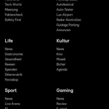
Tech-World
Autofestival
Meenung
Auto-Tester
Faktencheck
Lux-Airport
Safety First
Radar-Kontrollen
Guidage Parking
Annoncen
Life
Kultur
News
News
Gastronomie
Kino
Gesondheet
Musek
Reesen
Bicher
Spenden
Agenda
Déiererubrik
Horoskop
Sport
Gaming
News
News
Live Arena
Review