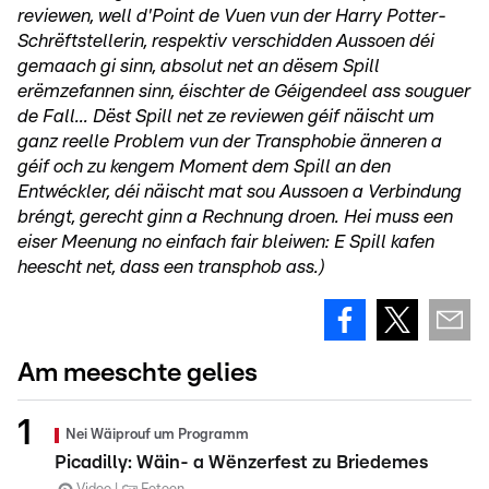
reviewen, well d'Point de Vuen vun der Harry Potter-
Schrëftstellerin, respektiv verschidden Aussoen déi
gemaach gi sinn, absolut net an dësem Spill
erëmzefannen sinn, éischter de Géigendeel ass souguer
de Fall... Dëst Spill net ze reviewen géif näischt um
ganz reelle Problem vun der Transphobie änneren a
géif och zu kengem Moment dem Spill an den
Entwéckler, déi näischt mat sou Aussoen a Verbindung
bréngt, gerecht ginn a Rechnung droen. Hei muss een
eiser Meenung no einfach fair bleiwen: E Spill kafen
heescht net, dass een transphob ass.)
Am meeschte gelies
Nei Wäiprouf um Programm
Picadilly: Wäin- a Wënzerfest zu Briedemes