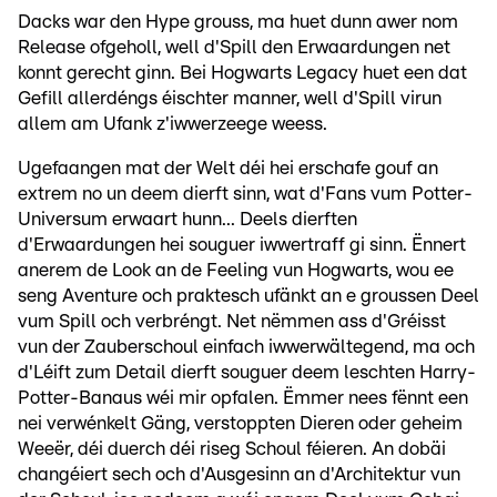
Dacks war den Hype grouss, ma huet dunn awer nom
Release ofgeholl, well d'Spill den Erwaardungen net
konnt gerecht ginn. Bei Hogwarts Legacy huet een dat
Gefill allerdéngs éischter manner, well d'Spill virun
allem am Ufank z'iwwerzeege weess.
Ugefaangen mat der Welt déi hei erschafe gouf an
extrem no un deem dierft sinn, wat d'Fans vum Potter-
Universum erwaart hunn... Deels dierften
d'Erwaardungen hei souguer iwwertraff gi sinn. Ënnert
anerem de Look an de Feeling vun Hogwarts, wou ee
seng Aventure och praktesch ufänkt an e groussen Deel
vum Spill och verbréngt. Net nëmmen ass d'Gréisst
vun der Zauberschoul einfach iwwerwältegend, ma och
d'Léift zum Detail dierft souguer deem leschten Harry-
Potter-Banaus wéi mir opfalen. Ëmmer nees fënnt een
nei verwénkelt Gäng, verstoppten Dieren oder geheim
Weeër, déi duerch déi riseg Schoul féieren. An dobäi
changéiert sech och d'Ausgesinn an d'Architektur vun