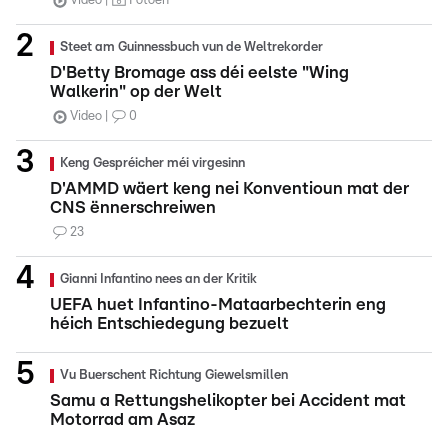
Video
Fotoen
Steet am Guinnessbuch vun de Weltrekorder
D'Betty Bromage ass déi eelste "Wing
Walkerin" op der Welt
Video
0
Keng Gespréicher méi virgesinn
D'AMMD wäert keng nei Konventioun mat der
CNS ënnerschreiwen
23
Gianni Infantino nees an der Kritik
UEFA huet Infantino-Mataarbechterin eng
héich Entschiedegung bezuelt
Vu Buerschent Richtung Giewelsmillen
Samu a Rettungshelikopter bei Accident mat
Motorrad am Asaz