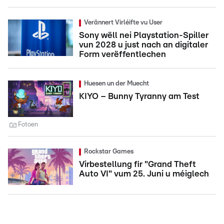
Verännert Virléifte vu User
Sony wëll nei Playstation-Spiller
vun 2028 u just nach an digitaler
Form verëffentlechen
Huesen un der Muecht
KIYO – Bunny Tyranny am Test
Fotoen
Rockstar Games
Virbestellung fir "Grand Theft
Auto VI" vum 25. Juni u méiglech