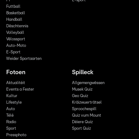
F1
E-sport
Futtball
Basketball
Handball
Dëschtennis
Volleyball
Vëlossport
Auto-Moto
E-Sport
Weider Sportaarten
Fotoen
Spilleck
Aktualitéit
Allgemengwëssen
Events a Fester
Musek Quiz
Kultur
Geo Quiz
Lifestyle
Kräizwuerträtsel
Auto
Sproochespill
Télé
Quiz vum Mount
Radio
Déiere Quiz
Sport
Sport Quiz
Pressphoto