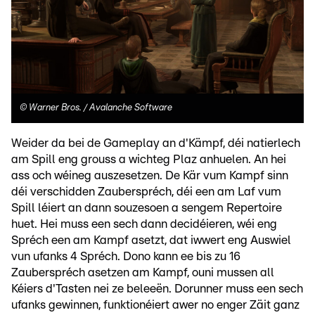
©
Warner Bros. / Avalanche Software
Weider da bei de Gameplay an d'Kämpf, déi natierlech
am Spill eng grouss a wichteg Plaz anhuelen. An hei
ass och wéineg auszesetzen. De Kär vum Kampf sinn
déi verschidden Zauberspréch, déi een am Laf vum
Spill léiert an dann souzesoen a sengem Repertoire
huet. Hei muss een sech dann decidéieren, wéi eng
Spréch een am Kampf asetzt, dat iwwert eng Auswiel
vun ufanks 4 Spréch. Dono kann ee bis zu 16
Zauberspréch asetzen am Kampf, ouni mussen all
Kéiers d'Tasten nei ze beleeën. Dorunner muss een sech
ufanks gewinnen, funktionéiert awer no enger Zäit ganz