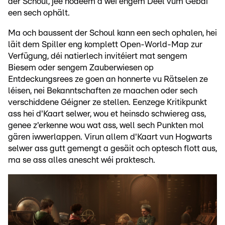
der Schoul, jee nodeem a wéi engem Deel vum Gebai
een sech ophält.
Ma och baussent der Schoul kann een sech ophalen, hei
läit dem Spiller eng komplett Open-World-Map zur
Verfügung, déi natierlech invitéiert mat sengem
Biesem oder sengem Zauberwiesen op
Entdeckungsrees ze goen an honnerte vu Rätselen ze
léisen, nei Bekanntschaften ze maachen oder sech
verschiddene Géigner ze stellen. Eenzege Kritikpunkt
ass hei d'Kaart selwer, wou et heinsdo schwiereg ass,
genee z'erkenne wou wat ass, well sech Punkten mol
gären iwwerlappen. Virun allem d'Kaart vun Hogwarts
selwer ass gutt gemengt a gesäit och optesch flott aus,
ma se ass alles anescht wéi praktesch.