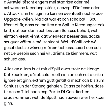
d'Auswiel tëscht engem méi staarken oder méi
schwaache Kleedungsstéck, eenzeg d'Defense oder
d'Attack sinn hei uginn a kënnen eventuell nach e puer
Upgrade kréien. Ma dat war et och scho bal... Sou
kënnt et fir, dass ee matten am Spill e Kleedungsstéck
kritt, dat een dann och bis zum Schluss behält, well
einfach keent kënnt, dat wierklech besser ass, dacks
souguer wäitaus méi schlecht. Well d'Spill och wéi
gesot deels e wéineg méi einfach ass, spiert een och
net de Besoin sech hei vill drëms ze këmmere, wat
schued ass.
Alles an allem huet mir d'Spill awer trotz de klenge
Kritikpunkten, déi absolut reell sinn an och net dierfen
ignoréiert ginn, extrem gutt gefall a mech och bis zum
Schluss un der Staang gehalen. Et ass ze hoffen, dass
fir dësen Titel nach eng Partie DLCen dierften
erauskommen, well de Sputt nach uewen wier hei kloer
ginn.