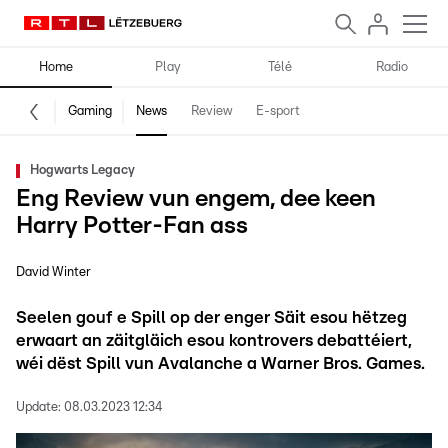
Home
Play
Télé
Radio
Gaming
News
Review
E-sport
Hogwarts Legacy
Eng Review vun engem, dee keen
Harry Potter-Fan ass
David Winter
Seelen gouf e Spill op der enger Säit esou hëtzeg
erwaart an zäitgläich esou kontrovers debattéiert,
wéi dëst Spill vun Avalanche a Warner Bros. Games.
Update:
08.03.2023 12:34