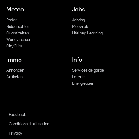
Meteo
Jobs
Radar
Jobdag
Nidderschléi
Moovijob
Quantitéiten
Lifelong Learning
Wandvitessen
CityClim
Immo
Info
Annoncen
Services de garde
Artikelen
Loterie
Energieauer
Feedback
Conditions d'utilisation
Privacy