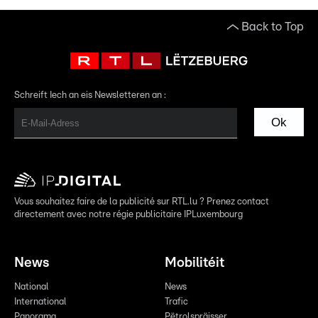
Back to Top
Schreift Iech an eis Newsletteren an :
Ok
Vous souhaitez faire de la publicité sur RTL.lu ? Prenez contact
directement avec notre régie publicitaire IPLuxembourg
News
Mobilitéit
National
News
International
Trafic
Panorama
Pëtrolspräisser