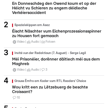
En Donneschdeg den Owend koum et op der
Héicht vu Schieren zu engem déidleche
Verkéiersaccident
Spezialekippen am Asaz
Éischt Näschter vum Eichenprozessionsspinner
zu Housen fort gemaach
Video
Audio
Fotoen
Invité vun der Redaktioun (7. August) - Serge Legil
Méi Prisonéier, dorënner däitlech méi aus dem
Maghreb
Video
Audio
3
Grouss Ëmfro am Kader vum RTL Readers' Choice
Wou kritt een zu Lëtzebuerg de beschte
Croissant?
10