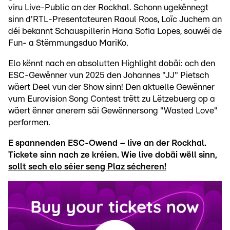
viru Live-Public an der Rockhal. Schonn ugekënnegt
sinn d'RTL-Presentateuren Raoul Roos, Loïc Juchem an
déi bekannt Schauspillerin Hana Sofia Lopes, souwéi de
Fun- a Stëmmungsduo MariKo.
Elo kënnt nach en absolutten Highlight dobäi: och den
ESC-Gewënner vun 2025 den Johannes "JJ" Pietsch
wäert Deel vun der Show sinn! Den aktuelle Gewënner
vum Eurovision Song Contest trëtt zu Lëtzebuerg op a
wäert ënner anerem säi Gewënnersong "Wasted Love"
performen.
E spannenden ESC-Owend – live an der Rockhal.
Tickete sinn nach ze kréien. Wie live dobäi wëll sinn,
sollt sech elo séier seng Plaz sécheren!