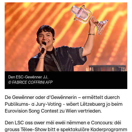
Den ESC-Gewënner JJ.
©
FABRICE COFFRINI AFP
De Gewënner oder d'Gewënnerin – ermëttelt duerch
Publikums- a Jury-Voting - wäert Lëtzebuerg jo beim
Eurovision Song Contest zu Wien vertrieden.
Den LSC ass awer méi ewéi nëmmen e Concours: déi
grouss Tëlee-Show bitt e spektakuläre Kaderprogramm