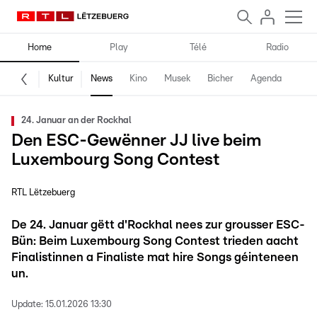
Home
Play
Télé
Radio
Kultur
News
Kino
Musek
Bicher
Agenda
24. Januar an der Rockhal
Den ESC-Gewënner JJ live beim
Luxembourg Song Contest
RTL Lëtzebuerg
De 24. Januar gëtt d'Rockhal nees zur grousser ESC-
Bün: Beim Luxembourg Song Contest trieden aacht
Finalistinnen a Finaliste mat hire Songs géinteneen
un.
Update:
15.01.2026 13:30