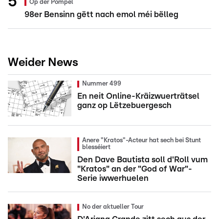
Op der Pompel
98er Bensinn gëtt nach emol méi bëlleg
Weider News
Nummer 499
En neit Online-Kräizwuerträtsel
ganz op Lëtzebuergesch
Anere "Kratos"-Acteur hat sech bei Stunt
blesséiert
Den Dave Bautista soll d'Roll vum
"Kratos" an der "God of War"-
Serie iwwerhuelen
No der aktueller Tour