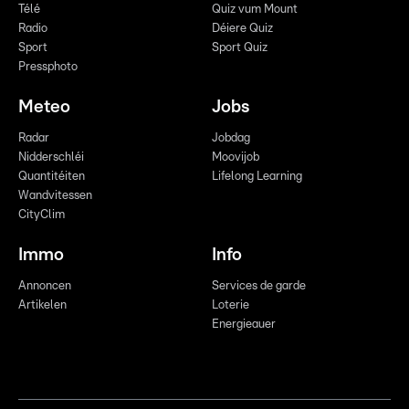
Télé
Quiz vum Mount
Radio
Déiere Quiz
Sport
Sport Quiz
Pressphoto
Meteo
Jobs
Radar
Jobdag
Nidderschléi
Moovijob
Quantitéiten
Lifelong Learning
Wandvitessen
CityClim
Immo
Info
Annoncen
Services de garde
Artikelen
Loterie
Energieauer