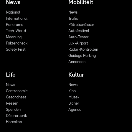
News
Mobilitéit
National
News
International
Trafic
Panorama
Pëtrolspräisser
Tech-World
Autofestival
Meenung
Auto-Tester
Faktencheck
Lux-Airport
Safety First
Radar-Kontrollen
Guidage Parking
Annoncen
Life
Kultur
News
News
Gastronomie
Kino
Gesondheet
Musek
Reesen
Bicher
Spenden
Agenda
Déiererubrik
Horoskop