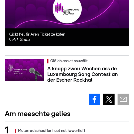
Klickt hei, fir Ären Ticket ze kafen
©
RTL Grafik
Gläich ass et souwäit
A knapp zwou Wochen ass de
Luxembourg Song Contest an
der Escher Rockhal
Am meeschte gelies
Motorradschauffer huet net iwwerlieft