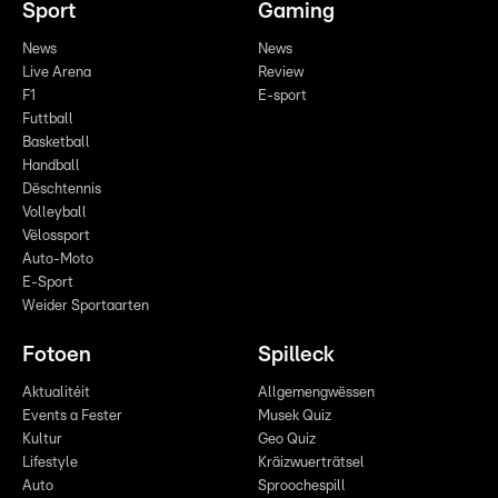
Sport
Gaming
News
News
Live Arena
Review
F1
E-sport
Futtball
Basketball
Handball
Dëschtennis
Volleyball
Vëlossport
Auto-Moto
E-Sport
Weider Sportaarten
Fotoen
Spilleck
Aktualitéit
Allgemengwëssen
Events a Fester
Musek Quiz
Kultur
Geo Quiz
Lifestyle
Kräizwuerträtsel
Auto
Sproochespill