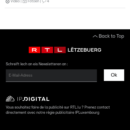
Video
Fotoen
4
Back to Top
Schreift Iech an eis Newsletteren an :
Ok
Vous souhaitez faire de la publicité sur RTL.lu ? Prenez contact
directement avec notre régie publicitaire IPLuxembourg