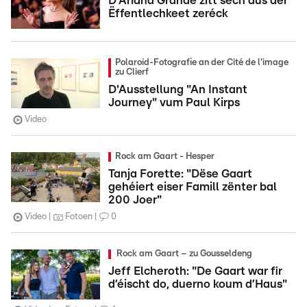
D'Ariana Grande zitt sech aus der
Ëffentlechkeet zeréck
Polaroid-Fotografie an der Cité de l'image
zu Clierf
D'Ausstellung "An Instant
Journey" vum Paul Kirps
Video
Rock am Gaart - Hesper
Tanja Forette: "Dëse Gaart
gehéiert eiser Famill zënter bal
200 Joer"
Video
Fotoen
0
Rock am Gaart – zu Gousseldeng
Jeff Elcheroth: "De Gaart war fir
d’éischt do, duerno koum d’Haus"