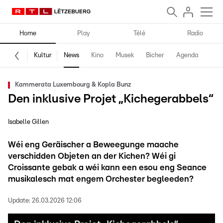
Home
Play
Télé
Radio
Kultur
News
Kino
Musek
Bicher
Agenda
Kammerata Luxembourg & Kopla Bunz
Den inklusive Projet „Kichegerabbels“
Isabelle Gillen
Wéi eng Geräischer a Beweegunge maache
verschidden Objeten an der Kichen? Wéi gi
Croissante gebak a wéi kann een esou eng Seance
musikalesch mat engem Orchester begleeden?
Update:
26.03.2026 12:06