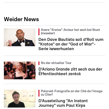
Weider News
Anere "Kratos"-Acteur hat sech bei Stunt
blesséiert
Den Dave Bautista soll d'Roll vum
"Kratos" an der "God of War"-
Serie iwwerhuelen
No der aktueller Tour
D'Ariana Grande zitt sech aus der
Ëffentlechkeet zeréck
Polaroid-Fotografie an der Cité de l'image
zu Clierf
D'Ausstellung "An Instant
Journey" vum Paul Kirps