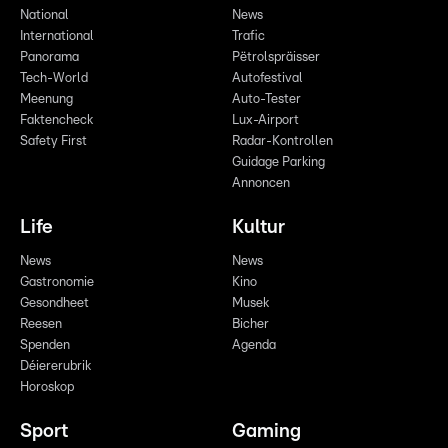
National
News
International
Trafic
Panorama
Pëtrolspräisser
Tech-World
Autofestival
Meenung
Auto-Tester
Faktencheck
Lux-Airport
Safety First
Radar-Kontrollen
Guidage Parking
Annoncen
Life
Kultur
News
News
Gastronomie
Kino
Gesondheet
Musek
Reesen
Bicher
Spenden
Agenda
Déiererubrik
Horoskop
Sport
Gaming