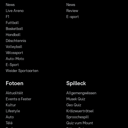
News
News
Live Arena
Review
F1
E-sport
Futtball
Basketball
Handball
Dëschtennis
Volleyball
Vëlossport
Auto-Moto
E-Sport
Weider Sportaarten
Fotoen
Spilleck
Aktualitéit
Allgemengwëssen
Events a Fester
Musek Quiz
Kultur
Geo Quiz
Lifestyle
Kräizwuerträtsel
Auto
Sproochespill
Télé
Quiz vum Mount