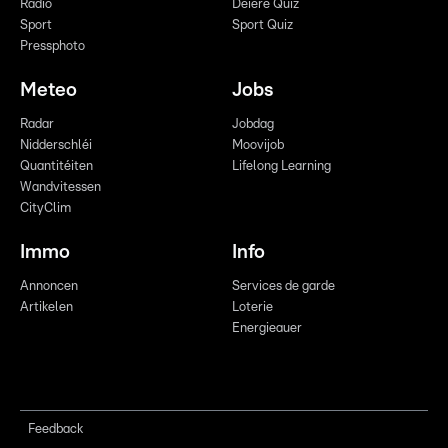
Radio
Déiere Quiz
Sport
Sport Quiz
Pressphoto
Meteo
Jobs
Radar
Jobdag
Nidderschléi
Moovijob
Quantitéiten
Lifelong Learning
Wandvitessen
CityClim
Immo
Info
Annoncen
Services de garde
Artikelen
Loterie
Energieauer
Feedback