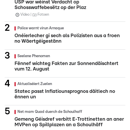
USP war wéinst Verdacht op
Schosswaffebesëtz op der Plaz
Video
Fotoen
Police warnt virun Arnaque
Onéierlecher gi sech als Polizisten aus a froen
no Wäertgéigestänn
Seelene Phenomen
Fënnef wichteg Fakten zur Sonnendäischtert
vum 12. August
Aktualiséiert Zuelen
Statec passt Inflatiounsprognos däitlech no
ënnen un
Net mam Quad duerch de Schoulhaff
Gemeng Géisdref verbitt E-Trottinetten an aner
MVPen op Spillplazen an a Schoulhäff