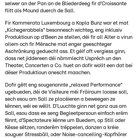
selwer an der Pan an de Bliederdeeg fir d’Croissante
flitt als Mound duerch de Sall.
Fir Kammerata Luxembourg a Kopla Bunz war et mat
„Kichegerabbels“ besonnesch wichteg, eng inklusiv
Produktioun op d’Been ze stellen, déi fir all Alter a virun
allem och fir Mënsche mat enger geeschteger
Aschränkung geduecht ass. Et géif oft vergiess ginn,
dass net jiddereen déi nämmlecht Uspréch un den
Theater, Concerten a Co. huet an dofir wollt een dat bei
dëser Produktioun anescht maachen.
Dofir gëtt eng sougenannte „relaxed Performance“
ugebueden, déi de Visiteure méi Fräiraum loosse soll,
sech esou am Sall ze placéieren a beweegen ze
kënnen, wéi ee wëllt. D’Luuchte ginn net ganz aus am
Sall, esou dass ee seng Begleetpersoun einfach erëm
fënnt, d’Spectateure kënne um Buedem, op Still oder
Kësse sëtzen, ronderëm trëppelen, danzen a kréie
souguer Stressbäll, oder Noise-cancelling-Kopfhörer