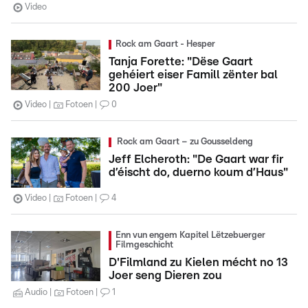
Video
Rock am Gaart - Hesper
Tanja Forette: "Dëse Gaart
gehéiert eiser Famill zënter bal
200 Joer"
Video
Fotoen
0
Rock am Gaart – zu Gousseldeng
Jeff Elcheroth: "De Gaart war fir
d’éischt do, duerno koum d’Haus"
Video
Fotoen
4
Enn vun engem Kapitel Lëtzebuerger
Filmgeschicht
D'Filmland zu Kielen mécht no 13
Joer seng Dieren zou
Audio
Fotoen
1