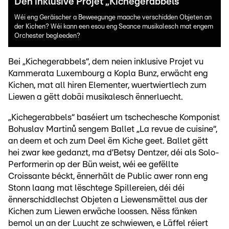
Den inklusive Projet „Kichegerabbels“
Wéi eng Geräischer a Beweegunge maache verschidden Objeten an
der Kichen? Wéi kann een esou eng Seance musikalesch mat engem
Orchester begleeden?
Bei „Kichegerabbels“, dem neien inklusive Projet vu
Kammerata Luxembourg a Kopla Bunz, erwächt eng
Kichen, mat all hiren Elementer, wuertwiertlech zum
Liewen a gëtt dobäi musikalesch ënnerluecht.
„Kichegerabbels“ baséiert um tschechesche Komponist
Bohuslav Martinů sengem Ballet „La revue de cuisine“,
an deem et och zum Deel ëm Kiche geet. Ballet gëtt
hei zwar kee gedanzt, ma d’Betsy Dentzer, déi als Solo-
Performerin op der Bün weist, wéi ee gefëllte
Croissante béckt, ënnerhält de Public awer ronn eng
Stonn laang mat lëschtege Spillereien, déi déi
ënnerschiddlechst Objeten a Liewensmëttel aus der
Kichen zum Liewen erwäche loossen. Nëss fänken
bemol un an der Luucht ze schwiewen, e Läffel réiert