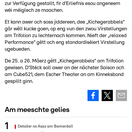
zur Verfügung gestallt, fir d’Erliefnis esou angeneem
wéi méiglech ze maachen.
Et kann awer och soss jiddereen, dee „Kichegerabbels“
gär wëll kucke goen, op eng vun den zwou Virstellungen
am Trifolion zu Iechternach kommen. Nieft der „relaxed
Performance“ gëtt och eng standardiséiert Virstellung
ugebueden.
De 25. a 26. Mäerz gëtt „Kichegerabbels“ am Trifolion
gewisen. D’Stéck soll awer an der nächster Saison och
am Cube521, dem Escher Theater an am Kinneksbond
gespillt ginn.
Am meeschte gelies
Detailer no Asaz am Bamerdall