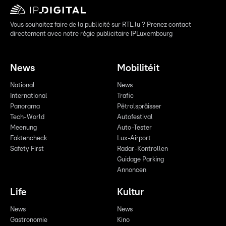
Vous souhaitez faire de la publicité sur RTL.lu ? Prenez contact
directement avec notre régie publicitaire IPLuxembourg
News
Mobilitéit
National
News
International
Trafic
Panorama
Pëtrolspräisser
Tech-World
Autofestival
Meenung
Auto-Tester
Faktencheck
Lux-Airport
Safety First
Radar-Kontrollen
Guidage Parking
Annoncen
Life
Kultur
News
News
Gastronomie
Kino