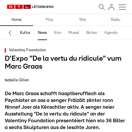
Home
Play
Télé
Radio
Kultur
News
Kino
Musek
Bicher
Agenda
Valentiny Foundation
D'Expo "De la vertu du ridicule" vum
Marc Graas
Isabelle Gillen
De Marc Graas schafft haaptberufflech als
Psychiater an ass a senger Fräizäit zënter ronn
fënnef Joer als Kënschtler aktiv. A senger neier
Ausstellung "De la vertu du ridicule" an der
Valentiny Foundation presentéiert hien elo 36 Biller
a sechs Skulpturen aus de leschte Joren.