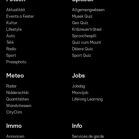
Aktualitéit
Allgemengwëssen
Events a Fester
Musek Quiz
Kultur
Geo Quiz
Lifestyle
Kräizwuerträtsel
Auto
Sproochespill
Télé
Quiz vum Mount
Radio
Déiere Quiz
Sport
Sport Quiz
Pressphoto
Meteo
Jobs
Radar
Jobdag
Nidderschléi
Moovijob
Quantitéiten
Lifelong Learning
Wandvitessen
CityClim
Immo
Info
Annoncen
Services de garde