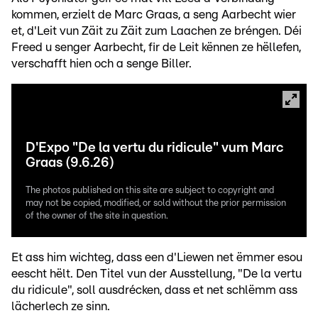
kommen, erzielt de Marc Graas, a seng Aarbecht wier
et, d'Leit vun Zäit zu Zäit zum Laachen ze bréngen. Déi
Freed u senger Aarbecht, fir de Leit kënnen ze hëllefen,
verschafft hien och a senge Biller.
D'Expo "De la vertu du ridicule" vum Marc
Graas (9.6.26)
The photos published on this site are subject to copyright and
may not be copied, modified, or sold without the prior permission
of the owner of the site in question.
Et ass him wichteg, dass een d'Liewen net ëmmer esou
eescht hëlt. Den Titel vun der Ausstellung, "De la vertu
du ridicule", soll ausdrécken, dass et net schlëmm ass
lächerlech ze sinn.