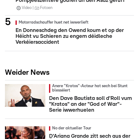
Pompjeeszentere goufen an den Asaz geruff
Video
Fotoen
Motorradschauffer huet net iwwerlieft
En Donneschdeg den Owend koum et op der
Héicht vu Schieren zu engem déidleche
Verkéiersaccident
Weider News
Anere "Kratos"-Acteur hat sech bei Stunt
blesséiert
Den Dave Bautista soll d'Roll vum
"Kratos" an der "God of War"-
Serie iwwerhuelen
No der aktueller Tour
D'Ariana Grande zitt sech aus der