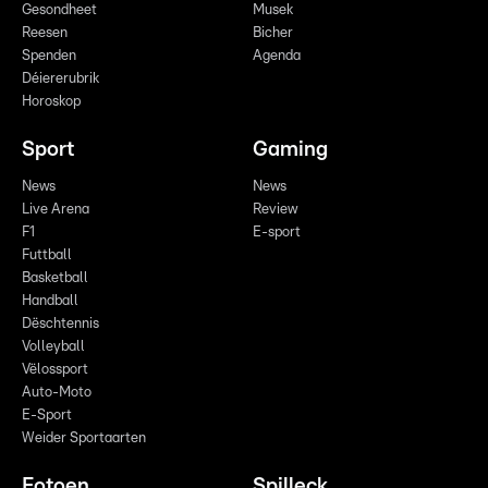
Gesondheet
Musek
Reesen
Bicher
Spenden
Agenda
Déiererubrik
Horoskop
Sport
Gaming
News
News
Live Arena
Review
F1
E-sport
Futtball
Basketball
Handball
Dëschtennis
Volleyball
Vëlossport
Auto-Moto
E-Sport
Weider Sportaarten
Fotoen
Spilleck