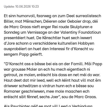
Update:
10.06.2026 10:23
Et sinn humorvoll, faarweg an zum Deel surrealistesch
Biller, mat Mënschen, Déieren oder Gebaier drop, déi
de Marc Graas nieft enger Rei roude Skulpturen e
Sonndeg um Vernissage an der Valentiny Foundatioun
presentéiert huet. De Kënschtler huet sech iwwert
d'Jore schonn a verschiddene kulturellen Hobbyen
ausprobéiert an huet den Interessi fir d'Konscht vu
sengem Papp geierft.
"D'Konscht ass e bësse bei eis an der Famill. Mäi Papp
war grousse Moler an ech hu mech eigentlech ni
getraut, ze molen, eréischt bis dass en net méi do war.
Haut deet dat mir leed, well ech kéint haut vill mat ëm
driwwer schwätzen a virdrun hunn ech e bësse sou
Romaner geschriwwen, mee mole maachen ech
eréischt säit fënnef, sechs Joer", sou de Marc Graas.
Als Psychiater géif ee mat vill Leed a Verbindung