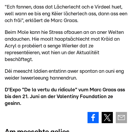
"Ech fannen, dass dat Lächerlecht och e Virdeel huet,
well wann ee bis eng Kéier lächerlech ass, dann ass een
och fräi", erkläert de Marc Graas.
Beim Mole kann hie Stress ofbauen an an aner Welten
andauchen. Hie moolt haaptsächlecht mat Kräid an
Acryl a probéiert a senge Wierker dat ze
representéieren, wat hien un der Aktualitéit
beschäftegt.
Déi meescht Iddien entstinn awer spontan an ouni eng
weider Iwwerleeung hannendrun.
D'Expo "De la vertu du ridicule" vum Marc Graas ass
bis den 21. Juni an der Valentiny Foundation ze
gesinn.