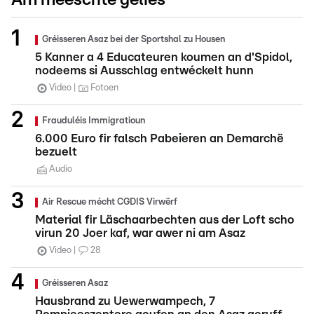
Am meeschte gelies
Gréisseren Asaz bei der Sportshal zu Housen
5 Kanner a 4 Educateuren koumen an d'Spidol,
nodeems si Ausschlag entwéckelt hunn
Video
Fotoen
Frauduléis Immigratioun
6.000 Euro fir falsch Pabeieren an Demarchë
bezuelt
Audio
Air Rescue mécht CGDIS Virwërf
Material fir Läschaarbechten aus der Loft scho
virun 20 Joer kaf, war awer ni am Asaz
Video
28
Gréisseren Asaz
Hausbrand zu Uewerwampech, 7