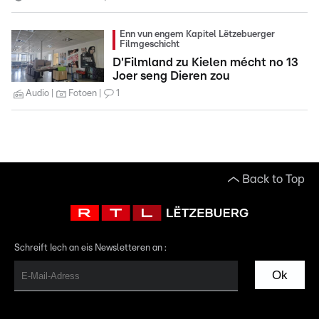
Enn vun engem Kapitel Lëtzebuerger
Filmgeschicht
D'Filmland zu Kielen mécht no 13
Joer seng Dieren zou
Audio
Fotoen
1
Back to Top
Schreift Iech an eis Newsletteren an :
Ok