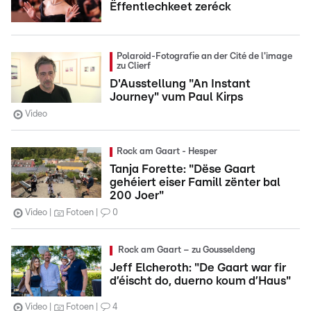
Ëffentlechkeet zeréck
Polaroid-Fotografie an der Cité de l'image
zu Clierf
D'Ausstellung "An Instant
Journey" vum Paul Kirps
Video
Rock am Gaart - Hesper
Tanja Forette: "Dëse Gaart
gehéiert eiser Famill zënter bal
200 Joer"
Video
Fotoen
0
Rock am Gaart – zu Gousseldeng
Jeff Elcheroth: "De Gaart war fir
d’éischt do, duerno koum d’Haus"
Video
Fotoen
4