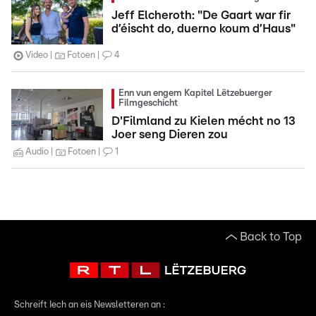
Jeff Elcheroth: "De Gaart war fir
d’éischt do, duerno koum d’Haus"
Video
Fotoen
4
Enn vun engem Kapitel Lëtzebuerger
Filmgeschicht
D'Filmland zu Kielen mécht no 13
Joer seng Dieren zou
Audio
Fotoen
1
Back to Top
Schreift Iech an eis Newsletteren an :