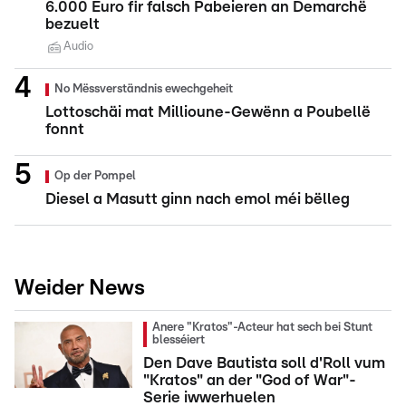
6.000 Euro fir falsch Pabeieren an Demarchë
bezuelt
Audio
No Mëssverständnis ewechgeheit
Lottoschäi mat Millioune-Gewënn a Poubellë
fonnt
Op der Pompel
Diesel a Masutt ginn nach emol méi bëlleg
Weider News
Anere "Kratos"-Acteur hat sech bei Stunt
blesséiert
Den Dave Bautista soll d'Roll vum
"Kratos" an der "God of War"-
Serie iwwerhuelen