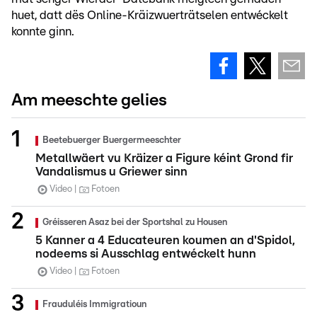
huet, datt dës Online-Kräizwuerträtselen entwéckelt
konnte ginn.
Am meeschte gelies
Beetebuerger Buergermeeschter
Metallwäert vu Kräizer a Figure kéint Grond fir
Vandalismus u Griewer sinn
Video
Fotoen
Gréisseren Asaz bei der Sportshal zu Housen
5 Kanner a 4 Educateuren koumen an d'Spidol,
nodeems si Ausschlag entwéckelt hunn
Video
Fotoen
Frauduléis Immigratioun