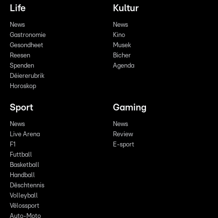
Life
Kultur
News
News
Gastronomie
Kino
Gesondheet
Musek
Reesen
Bicher
Spenden
Agenda
Déiererubrik
Horoskop
Sport
Gaming
News
News
Live Arena
Review
F1
E-sport
Futtball
Basketball
Handball
Dëschtennis
Volleyball
Vëlossport
Auto-Moto