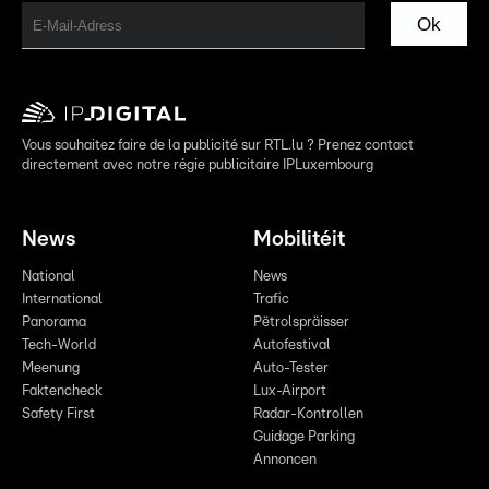
Ok
Vous souhaitez faire de la publicité sur RTL.lu ? Prenez contact
directement avec notre régie publicitaire IPLuxembourg
News
Mobilitéit
National
News
International
Trafic
Panorama
Pëtrolspräisser
Tech-World
Autofestival
Meenung
Auto-Tester
Faktencheck
Lux-Airport
Safety First
Radar-Kontrollen
Guidage Parking
Annoncen