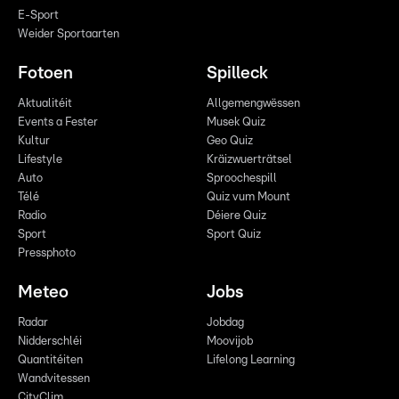
E-Sport
Weider Sportaarten
Fotoen
Spilleck
Aktualitéit
Allgemengwëssen
Events a Fester
Musek Quiz
Kultur
Geo Quiz
Lifestyle
Kräizwuerträtsel
Auto
Sproochespill
Télé
Quiz vum Mount
Radio
Déiere Quiz
Sport
Sport Quiz
Pressphoto
Meteo
Jobs
Radar
Jobdag
Nidderschléi
Moovijob
Quantitéiten
Lifelong Learning
Wandvitessen
CityClim