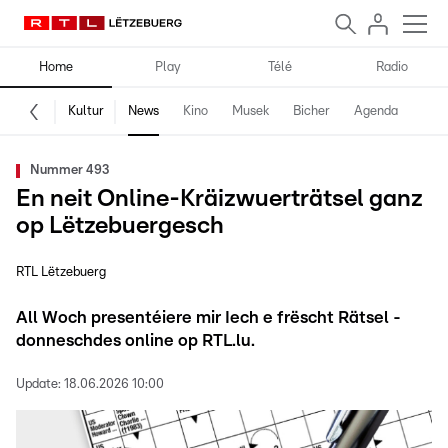
Home
Play
Télé
Radio
Kultur
News
Kino
Musek
Bicher
Agenda
Nummer 493
En neit Online-Kräizwuerträtsel ganz
op Lëtzebuergesch
RTL Lëtzebuerg
All Woch presentéiere mir Iech e frëscht Rätsel -
donneschdes online op RTL.lu.
Update:
18.06.2026 10:00