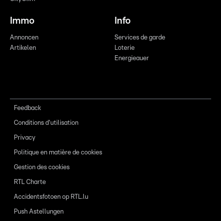
Immo
Info
Annoncen
Services de garde
Artikelen
Loterie
Energieauer
Feedback
Conditions d'utilisation
Privacy
Politique en matière de cookies
Gestion des cookies
RTL Charte
Accidentsfotoen op RTL.lu
Push Astellungen