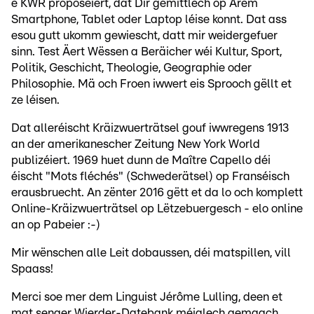
e KWR proposéiert, dat Dir gemittlech op Ärem
Smartphone, Tablet oder Laptop léise konnt. Dat ass
esou gutt ukomm gewiescht, datt mir weidergefuer
sinn. Test Äert Wëssen a Beräicher wéi Kultur, Sport,
Politik, Geschicht, Theologie, Geographie oder
Philosophie. Mä och Froen iwwert eis Sprooch gëllt et
ze léisen.
Dat alleréischt Kräizwuerträtsel gouf iwwregens 1913
an der amerikanescher Zeitung New York World
publizéiert. 1969 huet dunn de Maître Capello déi
éischt "Mots fléchés" (Schwederätsel) op Franséisch
erausbruecht. An zënter 2016 gëtt et da lo och komplett
Online-Kräizwuerträtsel op Lëtzebuergesch - elo online
an op Pabeier :-)
Mir wënschen alle Leit dobaussen, déi matspillen, vill
Spaass!
Merci soe mer dem Linguist Jérôme Lulling, deen et
mat senger Wierder-Datebank méiglech gemaach