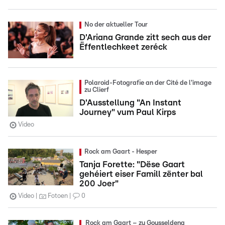
No der aktueller Tour
D'Ariana Grande zitt sech aus der
Ëffentlechkeet zeréck
Polaroid-Fotografie an der Cité de l'image
zu Clierf
D'Ausstellung "An Instant
Journey" vum Paul Kirps
Video
Rock am Gaart - Hesper
Tanja Forette: "Dëse Gaart
gehéiert eiser Famill zënter bal
200 Joer"
Video
Fotoen
0
Rock am Gaart – zu Gousseldeng