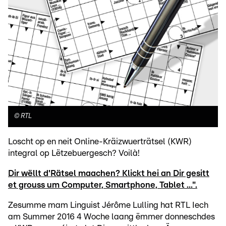
©
RTL
Loscht op en neit Online-Kräizwuerträtsel (KWR)
integral op Lëtzebuergesch? Voilà!
Dir wëllt d'Rätsel maachen? Klickt hei an Dir gesitt
et grouss um Computer, Smartphone, Tablet ...".
Zesumme mam Linguist Jérôme Lulling hat RTL Iech
am Summer 2016 4 Woche laang ëmmer donneschdes