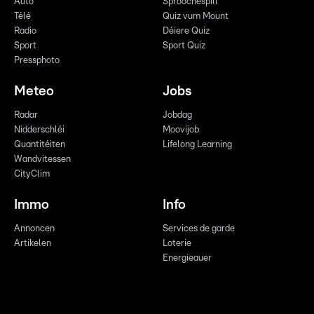
Auto
Sproochespill
Télé
Quiz vum Mount
Radio
Déiere Quiz
Sport
Sport Quiz
Pressphoto
Meteo
Jobs
Radar
Jobdag
Nidderschléi
Moovijob
Quantitéiten
Lifelong Learning
Wandvitessen
CityClim
Immo
Info
Annoncen
Services de garde
Artikelen
Loterie
Energieauer