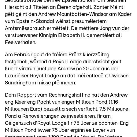
Sexualstroftäter Jeffrey Epstein schonn am leschten
Hierscht all Titelen an Éieren ofgeholl. Zanter Méint
gëtt géint den Andrew Mountbatten-Windsor am Kader
vum Epstein-Skandal wéinst presuméiertem
Amtsmëssbrauch ermëttelt. De mëttlere Jong vun der
verstuerwener Kinnigin Elizabeth II. dementéiert all
Feelverhalen.
Am Februar gouf de fréiere Prënz kuerzzäiteg
festgeholl, wärend d'Royal Lodge duerchsicht gouf.
Kuerz virdrun huet den Andrew no 20 Joer aus der
luxuriéiser Royal Lodge an dat méi entleeënt Uwiesen
Sandringham misse plënneren.
Dem Rapport vum Rechnungshaff no hat den Andrew
eng Kéier eng Pacht vun enger Millioun Pond (1,16
Milliounen Euro) bezuelt a sech verflicht, 7,5 Millioune
Pond a Renovéierungen ze investéieren, fir am
Géigenzuch d'Royal Lodge fir 75 Joer ze pachten. Eng
Millioun Pond iwwer 75 Joer erginn ee Loyer vun