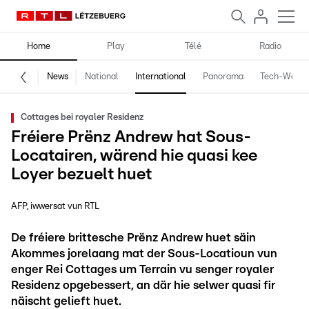
Home
Play
Télé
Radio
News
National
International
Panorama
Tech-World
Cottages bei royaler Residenz
Fréiere Prënz Andrew hat Sous-
Locatairen, wärend hie quasi kee
Loyer bezuelt huet
AFP, iwwersat vun RTL
De fréiere brittesche Prënz Andrew huet säin
Akommes jorelaang mat der Sous-Locatioun vun
enger Rei Cottages um Terrain vu senger royaler
Residenz opgebessert, an där hie selwer quasi fir
näischt gelieft huet.