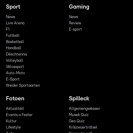
Sport
Gaming
News
News
Live Arena
Review
F1
E-sport
Futtball
Basketball
Handball
Dëschtennis
Volleyball
Vëlossport
Auto-Moto
E-Sport
Weider Sportaarten
Fotoen
Spilleck
Aktualitéit
Allgemengwëssen
Events a Fester
Musek Quiz
Kultur
Geo Quiz
Lifestyle
Kräizwuerträtsel