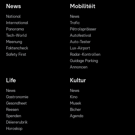
News
Mobilitéit
National
News
International
Trafic
Panorama
Pëtrolspräisser
Tech-World
Autofestival
Meenung
Auto-Tester
Faktencheck
Lux-Airport
Safety First
Radar-Kontrollen
Guidage Parking
Annoncen
Life
Kultur
News
News
Gastronomie
Kino
Gesondheet
Musek
Reesen
Bicher
Spenden
Agenda
Déiererubrik
Horoskop