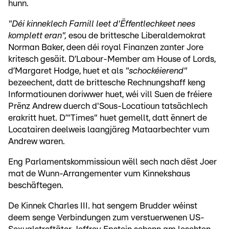
hunn.
"Déi kinneklech Famill leet d'Ëffentlechkeet nees
komplett eran",
esou de brittesche Liberaldemokrat
Norman Baker, deen déi royal Finanzen zanter Jore
kritesch gesäit. D’Labour-Member am House of Lords,
d’Margaret Hodge, huet et als
"schockéierend"
bezeechent, datt de brittesche Rechnungshaff keng
Informatiounen doriwwer huet, wéi vill Suen de fréiere
Prënz Andrew duerch d'Sous-Locatioun tatsächlech
erakritt huet. D’"Times" huet gemellt, datt ënnert de
Locatairen deelweis laangjäreg Mataarbechter vum
Andrew waren.
Eng Parlamentskommissioun wëll sech nach dëst Joer
mat de Wunn-Arrangementer vum Kinnekshaus
beschäftegen.
De Kinnek Charles III. hat sengem Brudder wéinst
deem senge Verbindungen zum verstuerwenen US-