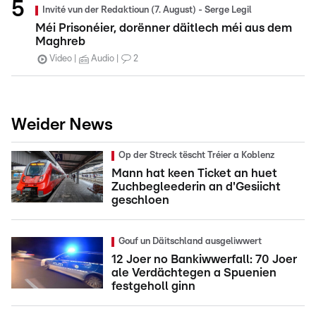
Invité vun der Redaktioun (7. August) - Serge Legil
Méi Prisonéier, dorënner däitlech méi aus dem
Maghreb
Video
Audio
2
Weider News
Op der Streck tëscht Tréier a Koblenz
Mann hat keen Ticket an huet
Zuchbegleederin an d'Gesiicht
geschloen
Gouf un Däitschland ausgeliwwert
12 Joer no Bankiwwerfall: 70 Joer
ale Verdächtegen a Spuenien
festgeholl ginn