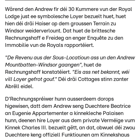
Wärend den Andrew fir déi 30 Kummere vun der Royal
Lodge just ee symbolesche Loyer bezuelt huet, huet
hien déi dräi Haiser op dem groussen Terrain zu
Windsor weiderverlount. Dat huet de brittesche
Rechnungshaff e Freideg an enger Enquête zu den
Immobilie vun de Royals rapportéiert.
"De Revenu aus der Sous-Locatioun ass un den Andrew
Mountbatten-Windsor gaangen"
, huet de
Rechnungshaff konstatéiert.
"Eis ass net bekannt, wéi
vill Loyer gefrot gouf."
Déi dräi Cottages stinn zanter
Abrëll eidel.
D'Rechnungspréiwer hunn ausserdeem dorops
higewisen, datt dem Andrew seng Duechtere Beatrice
an Eugenie Appartementer a kinnekleche Palaisen
hunn, deenen hire Loyer aus dem private Verméige vum
Kinnek Charles III. bezuelt gëtt, an dat, obwuel déi zwou
Duechtere keng offiziell Funktiounen am Kinnekshaus