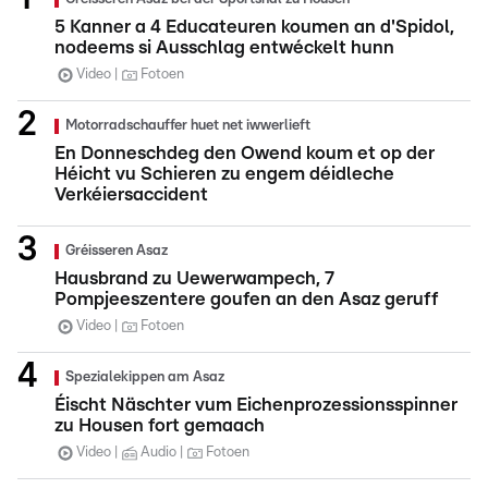
5 Kanner a 4 Educateuren koumen an d'Spidol,
nodeems si Ausschlag entwéckelt hunn
Video
Fotoen
Motorradschauffer huet net iwwerlieft
En Donneschdeg den Owend koum et op der
Héicht vu Schieren zu engem déidleche
Verkéiersaccident
Gréisseren Asaz
Hausbrand zu Uewerwampech, 7
Pompjeeszentere goufen an den Asaz geruff
Video
Fotoen
Spezialekippen am Asaz
Éischt Näschter vum Eichenprozessionsspinner
zu Housen fort gemaach
Video
Audio
Fotoen