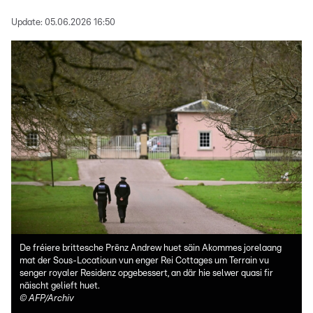
Update:
05.06.2026 16:50
De fréiere brittesche Prënz Andrew huet säin Akommes jorelaang
mat der Sous-Locatioun vun enger Rei Cottages um Terrain vu
senger royaler Residenz opgebessert, an där hie selwer quasi fir
näischt gelieft huet.
©
AFP/Archiv