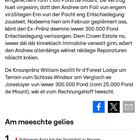
ëmgerechent ronn 1.100 Pond de Mount. De Vertrag
huet virgesinn, datt den Andrew am Fall vun engem
virzäitegen Enn vun der Pacht eng Entschiedegung
zousteet. Nodeems hien am Februar geplënnert ass,
kéint den Ex-Prënz deemno iwwer 300.000 Pond
Entschiedegung verlaangen. Dem Crown Estate no,
iwwer déi déi kinneklech Immobilie verwalt ginn, wäert
den Andrew allerdéngs wéinst néidege Reparaturen
näischt kréien.
De Krounprënz William bezillt fir d'Forest Lodge um
Terrain vum Schlass Windsor am Verglach ee
Joresloyer vun iwwer 300.000 Pond (ronn 25.000 Pond
de Mount), wéi et vum Rechnungshaff heescht.
Am meeschte gelies
Gréisseren Asaz bei der Sportshal zu Housen