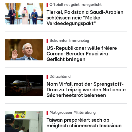
Offiziell net géint Iran geriicht
Tierkei, Pakistan a Saudi-Arabien
schléissen neie "Mekka-
Verdeedegungspakt"
Bekannten Immunolog
US-Republikaner wëlle fréiere
Corona-Beroder Fauci viru
Geriicht bréngen
Däitschland
Nom Virfall mat der Sprengstoff-
Dron zu Leipzig war den Nationale
Sécherheetsrot beieneen
Mat grousser Militärübung
Taiwan preparéiert sech op
méiglech chineesesch Invasioun