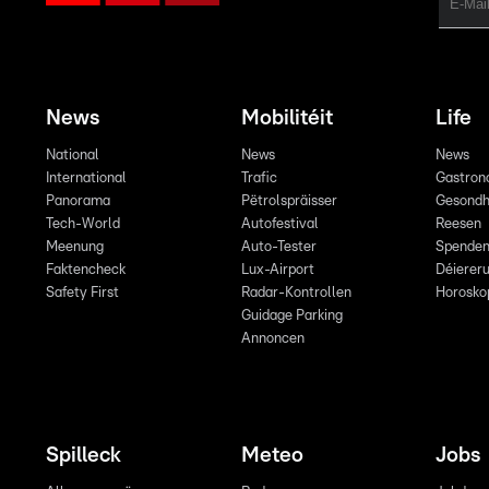
News
Mobilitéit
Life
National
News
News
International
Trafic
Gastron
Panorama
Pëtrolspräisser
Gesondh
Tech-World
Autofestival
Reesen
Meenung
Auto-Tester
Spende
Faktencheck
Lux-Airport
Déiereru
Safety First
Radar-Kontrollen
Horosko
Guidage Parking
Annoncen
Spilleck
Meteo
Jobs