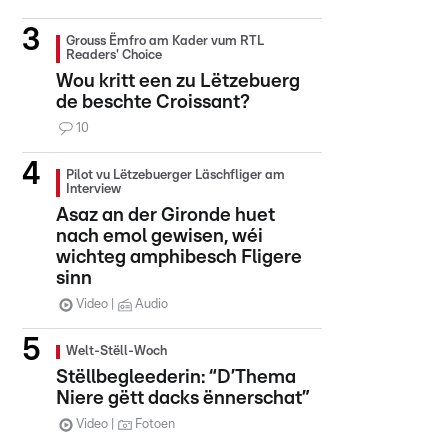
Grouss Ëmfro am Kader vum RTL
Readers' Choice
Wou kritt een zu Lëtzebuerg
de beschte Croissant?
10
Pilot vu Lëtzebuerger Läschfliger am
Interview
Asaz an der Gironde huet
nach emol gewisen, wéi
wichteg amphibesch Fligere
sinn
Video
Audio
Welt-Stëll-Woch
Stëllbegleederin: “D’Thema
Niere gëtt dacks ënnerschat”
Video
Fotoen