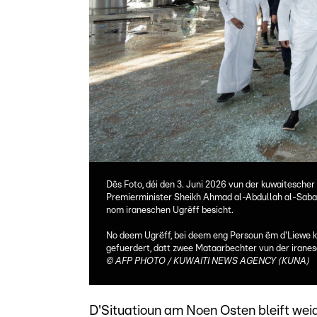
Dës Foto, déi den 3. Juni 2026 vun der kuwaitesche
Premierminister Sheikh Ahmad al-Abdullah al-Sabah
nom iraneschen Ugrëff besicht.
No deem Ugrëff, bei deem eng Persoun ëm d'Liewe k
gefuerdert, datt zwee Mataarbechter vun der iran
©
AFP PHOTO / KUWAITI NEWS AGENCY (KUNA)
D'Situatioun am Noen Osten bleift wei