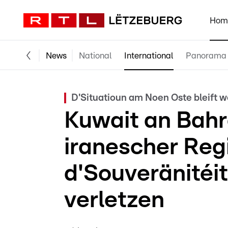
Hom
News
National
International
Panorama
D'Situatioun am Noen Oste bleift 
Kuwait an Bahr
iranescher Regi
d'Souveränitéit
verletzen