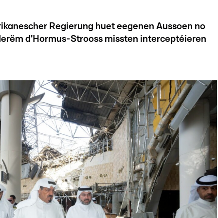
ikanescher Regierung huet eegenen Aussoen no
derëm d'Hormus-Strooss missten interceptéieren