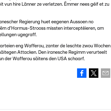
it vun hire Länner ze verletzen. Ëmmer nees géif et zu
nescher Regierung huet eegenen Aussoen no
rëm d'Hormus-Strooss missten interceptéieren, am
llungen ugegraff.
sparteien eng Wafferou, zanter de leschte zwou Wochen
säitegen Attacken. Den iranesche Regimm verurteelt
 vun der Wafferou säitens den USA schaarf.