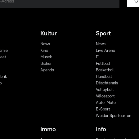
O
Kultur
Sport
News
News
omie
Kino
Live Arena
eet
Musek
F1
Bicher
Futtball
n
Agenda
Basketball
brik
Handball
p
Dëschtennis
Volleyball
Vëlossport
Auto-Moto
E-Sport
Weider Sportaarten
Immo
Info