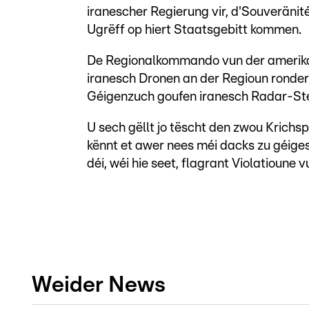
iranescher Regierung vir, d'Souveränité
Ugrëff op hiert Staatsgebitt kommen.
De Regionalkommando vun der amerika
iranesch Dronen an der Regioun ronde
Géigenzuch goufen iranesch Radar-Ste
U sech gëllt jo tëscht den zwou Krich
kënnt et awer nees méi dacks zu géige
déi, wéi hie seet, flagrant Violatioune
Weider News