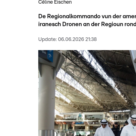
Céline Eischen
De Regionalkommando vun der amer
iranesch Dronen an der Regioun ron
Update:
06.06.2026 21:38