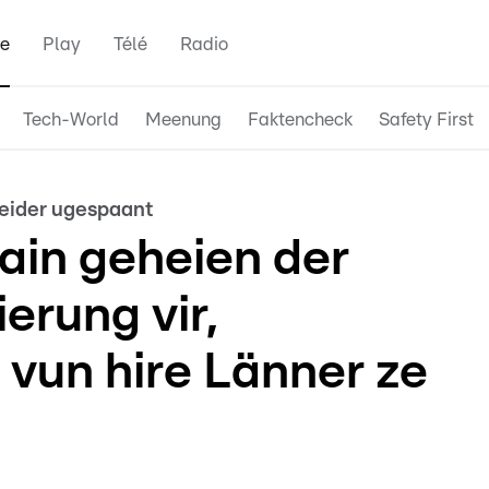
e
Play
Télé
Radio
Tech-World
Meenung
Faktencheck
Safety First
weider ugespaant
ain geheien der
erung vir,
 vun hire Länner ze