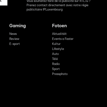
k
Vous souhaitez faire de la publicité sur RTL.lu ?
Prenez contact directement avec notre régie
publicitaire IPLuxembourg
Gaming
Fotoen
News
Aktualitéit
Review
Events a Fester
E-sport
Kultur
Lifestyle
Auto
Télé
Radio
Sport
Pressphoto