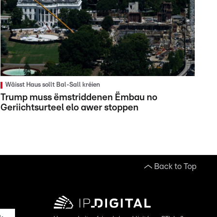
Wäisst Haus sollt Bal-Sall kréien
Trump muss ëmstriddenen Ëmbau no
Geriichtsurteel elo awer stoppen
Back to Top