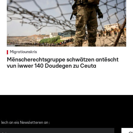
Migratiounskris
Mënscherechtsgruppe schwätzen antëscht
vun iwwer 140 Doudegen zu Ceuta
 Iech an eis Newsletteren an :