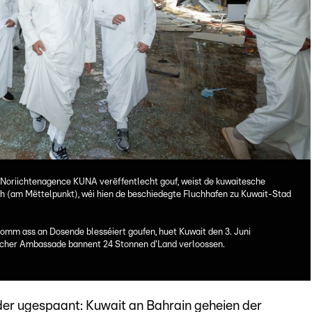
r Noriichtenagence KUNA verëffentlecht gouf, weist de kuwaitesche
 (am Mëttelpunkt), wéi hien de beschiedegte Fluchhafen zu Kuwait-Stad
omm ass an Dosende blesséiert goufen, huet Kuwait den 3. Juni
escher Ambassade bannent 24 Stonnen d'Land verloossen.
der ugespaant: Kuwait an Bahrain geheien der