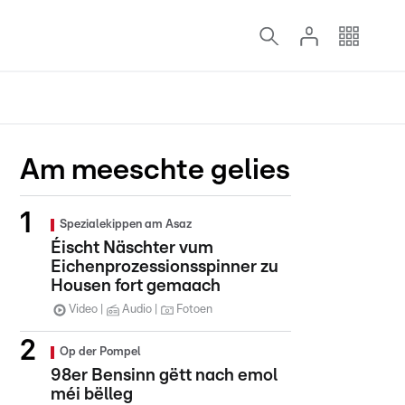
Am meeschte gelies
Spezialekippen am Asaz
Éischt Näschter vum
Eichenprozessionsspinner zu
Housen fort gemaach
Video
Audio
Fotoen
Op der Pompel
98er Bensinn gëtt nach emol
méi bëlleg