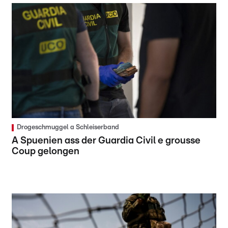
Drogeschmuggel a Schleiserband
A Spuenien ass der Guardia Civil e grousse
Coup gelongen