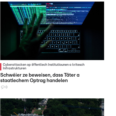
Cyberattacken op ëffentlech Institutiounen a kritesch
Infrastrukturen
Schwéier ze beweisen, dass Täter a
staatlechem Optrag handelen
0