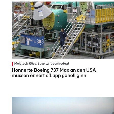
Méiglech Rëss, Struktur beschiedegt
Honnerte Boeing 737 Max an den USA
mussen ënnert d'Lupp geholl ginn