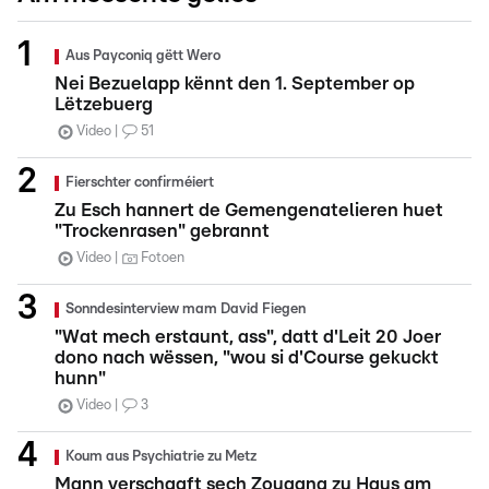
Aus Payconiq gëtt Wero
Nei Bezuelapp kënnt den 1. September op
Lëtzebuerg
Video
51
Fierschter confirméiert
Zu Esch hannert de Gemengenatelieren huet
"Trockenrasen" gebrannt
Video
Fotoen
Sonndesinterview mam David Fiegen
"Wat mech erstaunt, ass", datt d'Leit 20 Joer
dono nach wëssen, "wou si d'Course gekuckt
hunn"
Video
3
Koum aus Psychiatrie zu Metz
Mann verschaaft sech Zougang zu Haus am