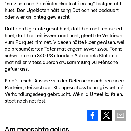
"narzisstesch Perséinlechkeetsstéierung" festgestallt
huet. Den Ugekloten hätt seng Dot och net bedauert
oder wier asiichteg gewiescht.
Datt den Ugeklote gesot huet, datt hien net realiséiert
huet, datt hie Leit iwwerrannt huet, gleeft de Vertrieder
vum Parquet him net. Videoen hätte kloer gewisen, wéi
de presuméierten Täter mat engem iwwer zwou Tonne
schwéieren an 340 PS staarken Auto deels Slalom a
mat héijer Vitess duerch d'Usammlung vu Mënsche
gefuer ass.
Fir déi lescht Aussoe vun der Defense an och den anere
Parteien, déi sech der Klo ugeschloss hunn, gi wuel méi
Verhandlungsdeeg gebraucht. Wéini d'Urteel ka falen,
steet nach net fest.
Am meeschte gelies