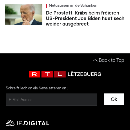
Metastasen an de Schanken
De Prostatt-Kriibs beim fréieren
US-President Joe Biden huet sech
weider ausgebreet
Back to Top
Schreift Iech an eis Newsletteren an :
Ok