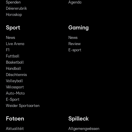
Spenden
Agenda
Déiererubrik
Horoskop
Sport
Gaming
News
News
Live Arena
Review
F1
E-sport
Futtball
Basketball
Handball
Dëschtennis
Volleyball
Vëlossport
Auto-Moto
E-Sport
Weider Sportaarten
Fotoen
Spilleck
Aktualitéit
Allgemengwëssen