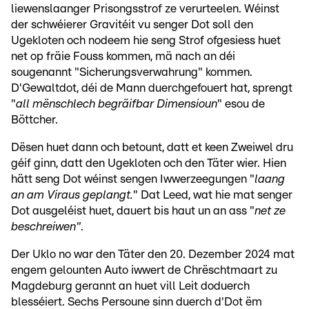
liewenslaanger Prisongsstrof ze verurteelen. Wéinst
der schwéierer Gravitéit vu senger Dot soll den
Ugekloten och nodeem hie seng Strof ofgesiess huet
net op fräie Fouss kommen, mä nach an déi
sougenannt "Sicherungsverwahrung" kommen.
D'Gewaltdot, déi de Mann duerchgefouert hat, sprengt
"
all mënschlech begräifbar Dimensioun
" esou de
Böttcher.
Dësen huet dann och betount, datt et keen Zweiwel dru
géif ginn, datt den Ugekloten och den Täter wier. Hien
hätt seng Dot wéinst sengen Iwwerzeegungen "
laang
an am Viraus geplangt.
" Dat Leed, wat hie mat senger
Dot ausgeléist huet, dauert bis haut un an ass "
net ze
beschreiwen"
.
Der Uklo no war den Täter den 20. Dezember 2024 mat
engem gelounten Auto iwwert de Chrëschtmaart zu
Magdeburg gerannt an huet vill Leit doduerch
blesséiert. Sechs Persoune sinn duerch d'Dot ëm