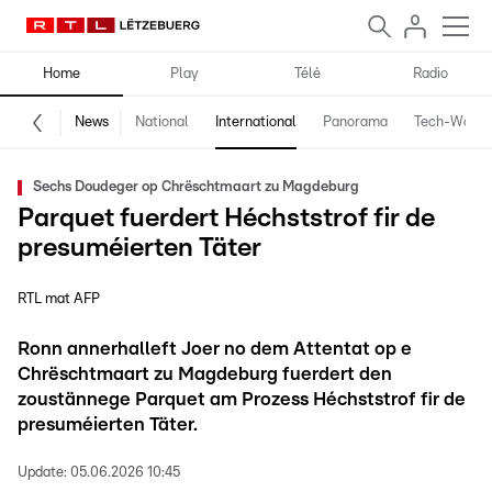
Home
Play
Télé
Radio
News
National
International
Panorama
Tech-World
Sechs Doudeger op Chrëschtmaart zu Magdeburg
Parquet fuerdert Héchststrof fir de
presuméierten Täter
RTL mat AFP
Ronn annerhalleft Joer no dem Attentat op e
Chrëschtmaart zu Magdeburg fuerdert den
zoustännege Parquet am Prozess Héchststrof fir de
presuméierten Täter.
Update:
05.06.2026 10:45