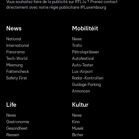
Vous souhaitez faire de la publicité sur RTL.lu ? Prenez contact
directement avec notre régie publicitaire IPLuxembourg
News
Mobilitéit
National
News
International
Trafic
Panorama
Pëtrolspräisser
Tech-World
Autofestival
Meenung
Auto-Tester
Faktencheck
Lux-Airport
Safety First
Radar-Kontrollen
Guidage Parking
Annoncen
Life
Kultur
News
News
Gastronomie
Kino
Gesondheet
Musek
Reesen
Bicher