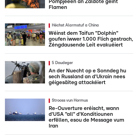
Pompjeeën an Zaldote géint
Flamen
Héchst Alarmstuf a China
Wéinst dem Taifun "Dolphin"
goufen iwwer 1.000 Flich gestrach,
Zéngdausende Leit evakuéiert
5 Doudeger
An der Nuecht op e Sonndeg hu
sech Russland an d'Ukrain nees
géigesäiteg attackéiert
Strooss vun Hormus
Re-Ouverture eréischt, wann
d'USA "all" d'Konditiounen
erfëllen, esou de Message vum
Iran