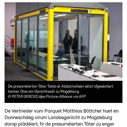
De presuméierten Täter Taleb al-Abdulmohsen sëtzt ofgeséchert
hanner Glas am Geriichtssall zu Magdeburg.
©
PETER GERCKE/dpa Picture-Alliance via AFP
De Vertrieder vum Parquet Matthias Böttcher huet en
Donneschdeg virum Landesgeriicht zu Magdeburg
dorop plädéiert, fir de presuméierten Täter zu enger