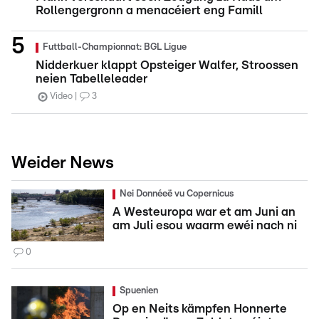
Rollengergronn a menacéiert eng Famill
Futtball-Championnat: BGL Ligue
Nidderkuer klappt Opsteiger Walfer, Stroossen
neien Tabelleleader
Video
3
Weider News
Nei Donnéeë vu Copernicus
A Westeuropa war et am Juni an
am Juli esou waarm ewéi nach ni
0
Spuenien
Op en Neits kämpfen Honnerte