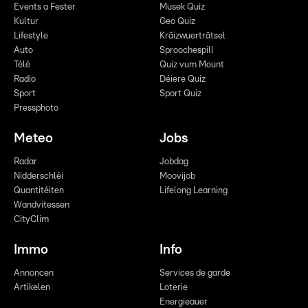
Events a Fester
Musek Quiz
Kultur
Geo Quiz
Lifestyle
Kräizwuerträtsel
Auto
Sproochespill
Télé
Quiz vum Mount
Radio
Déiere Quiz
Sport
Sport Quiz
Pressphoto
Meteo
Jobs
Radar
Jobdag
Nidderschléi
Moovijob
Quantitéiten
Lifelong Learning
Wandvitessen
CityClim
Immo
Info
Annoncen
Services de garde
Artikelen
Loterie
Energieauer