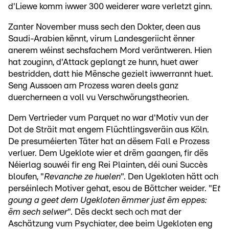
d'Liewe komm iwwer 300 weiderer ware verletzt ginn.
Zanter November muss sech den Dokter, deen aus
Saudi-Arabien kënnt, virum Landesgeriicht ënner
anerem wéinst sechsfachem Mord veräntweren. Hien
hat zouginn, d'Attack geplangt ze hunn, huet awer
bestridden, datt hie Mënsche gezielt iwwerrannt huet.
Seng Aussoen am Prozess waren deels ganz
duercherneen a voll vu Verschwörungstheorien.
Dem Vertrieder vum Parquet no war d'Motiv vun der
Dot de Sträit mat engem Flüchtlingsveräin aus Köln.
De presuméierten Täter hat an dësem Fall e Prozess
verluer. Dem Ugeklote wier et drëm gaangen, fir dës
Néierlag souwéi fir eng Rei Plainten, déi ouni Succès
bloufen, "
Revanche ze huelen
". Den Ugekloten hätt och
perséinlech Motiver gehat, esou de Böttcher weider. "E
t
goung a geet dem Ugekloten ëmmer just ëm eppes:
ëm sech selwer
". Dës deckt sech och mat der
Aschätzung vum Psychiater, dee beim Ugekloten eng