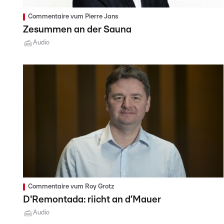
Commentaire vum Pierre Jans
Zesummen an der Sauna
Audio
Commentaire vum Roy Grotz
D'Remontada: riicht an d’Mauer
Audio