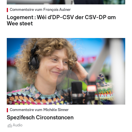
Commentaire vum François Aulner
Logement : Wéi d’DP-CSV der CSV-DP am
Wee steet
Commentaire vum Michèle Sinner
Spezifesch Circonstancen
Audio