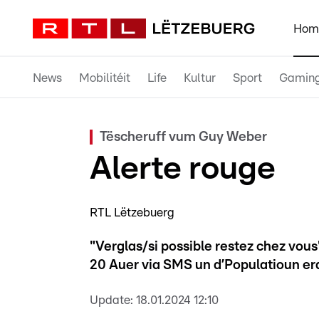
Hom
News
Mobilitéit
Life
Kultur
Sport
Gamin
Tëscheruff vum Guy Weber
Alerte rouge
RTL Lëtzebuerg
"Verglas/si possible restez chez vou
20 Auer via SMS un d’Populatioun er
Update:
18.01.2024 12:10