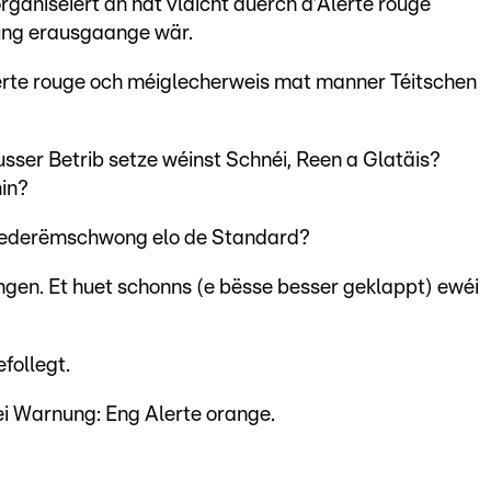
rganiséiert an hat vläicht duerch d’Alerte rouge
ung erausgaange wär.
rte rouge och méiglecherweis mat manner Téitschen
sser Betrib setze wéinst Schnéi, Reen a Glatäis?
in?
Wiederëmschwong elo de Standard?
gen. Et huet schonns (e bësse besser geklappt) ewéi
follegt.
i Warnung: Eng Alerte orange.