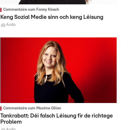
Commentaire vum Fanny Kinsch
Keng Sozial Medie sinn och keng Léisung
Audio
Commentaire vum Maxime Gillen
Tankrabatt: Déi falsch Léisung fir de richtege
Problem
Audio