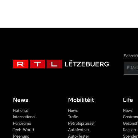
Schreift
News
Mobilitéit
Life
National
News
News
International
Trafic
Gastron
Panorama
Pëtrolspräisser
Gesondh
Tech-World
Autofestival
Reesen
Meenung
Auto-Tester
Spende