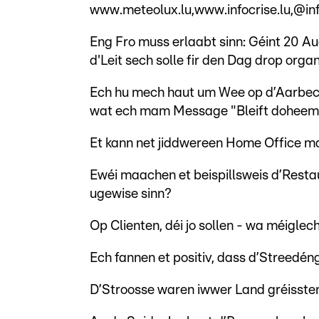
www.meteolux.lu,www.infocrise.lu,@in
Eng Fro muss erlaabt sinn: Géint 20 Au
d'Leit sech solle fir den Dag drop orga
Ech hu mech haut um Wee op d’Aarbecht
wat ech mam Message "Bleift doheem" 
Et kann net jiddwereen Home Office m
Ewéi maachen et beispillsweis d’Restau
ugewise sinn?
Op Clienten, déi jo sollen - wa méigle
Ech fannen et positiv, dass d’Streedén
D’Stroosse waren iwwer Land gréisstend