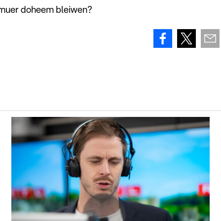
h muer doheem bleiwen?