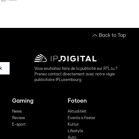
Back to Top
k
Vous souhaitez faire de la publicité sur RTL.lu ?
Prenez contact directement avec notre régie
publicitaire IPLuxembourg
Gaming
Fotoen
News
Aktualitéit
Review
Events a Fester
E-sport
Kultur
Lifestyle
Auto