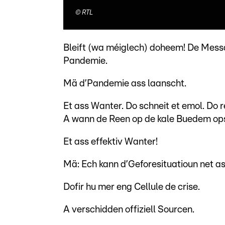
©
RTL
Bleift (wa méiglech) doheem! De Mess
Pandemie.
Mä d’Pandemie ass laanscht.
Et ass Wanter. Do schneit et emol. Do r
A wann de Reen op de kale Buedem opsch
Et ass effektiv Wanter!
Mä: Ech kann d’Geforesituatioun net a
Dofir hu mer eng Cellule de crise.
A verschidden offiziell Sourcen.