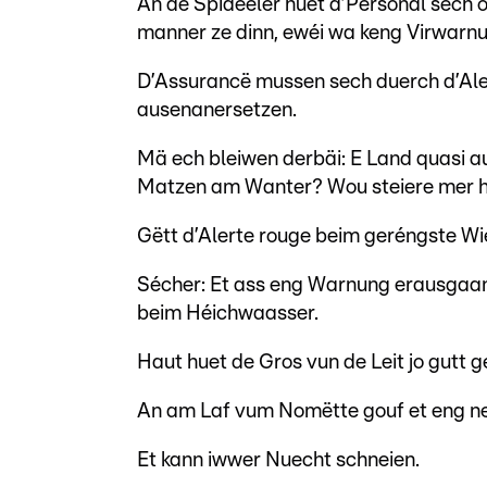
An de Spideeler huet d’Personal sech o
manner ze dinn, ewéi wa keng Virwarn
D’Assurancë mussen sech duerch d’Ale
ausenanersetzen.
Mä ech bleiwen derbäi: E Land quasi au
Matzen am Wanter? Wou steiere mer h
Gëtt d’Alerte rouge beim geréngste 
Sécher: Et ass eng Warnung erausgaan
beim Héichwaasser.
Haut huet de Gros vun de Leit jo gutt ge
An am Laf vum Nomëtte gouf et eng ne
Et kann iwwer Nuecht schneien.