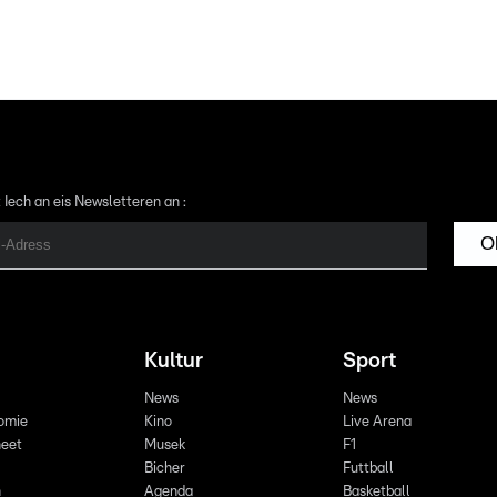
 Iech an eis Newsletteren an :
O
Kultur
Sport
News
News
omie
Kino
Live Arena
eet
Musek
F1
Bicher
Futtball
n
Agenda
Basketball