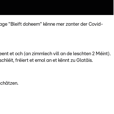
age "Bleift doheem" kënne mer zanter der Covid-
eent et och (an zimmlech vill an de leschten 2 Méint).
léit, fréiert et emol an et kënnt zu Glatäis.
schätzen.