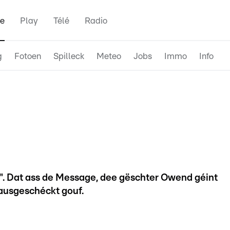
e
Play
Télé
Radio
g
Fotoen
Spilleck
Meteo
Jobs
Immo
Info
s". Dat ass de Message, dee gëschter Owend géint
ausgeschéckt gouf.