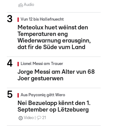
Audio
Vun 12 bis Hallefnuecht
Meteolux huet wéinst den
Temperaturen eng
Wiederwarnung erausginn,
dat fir de Süde vum Land
Lionel Messi am Trauer
Jorge Messi am Alter vun 68
Joer gestuerwen
Aus Payconiq gëtt Wero
Nei Bezuelapp kënnt den 1.
September op Lëtzebuerg
Video
21