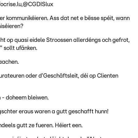
focrise.lu,@CGDISlux
er kommunikéieren. Ass dat net e bësse spéit, wann
niséieren?
 op quasi eidele Stroossen allerdéngs och gefrot,
sollt ufänken.
aachen.
rateuren oder d’Geschäftsleit, déi op Clienten
ch - doheem bleiwen.
gschter eraus waren a gutt geschafft hunn!
eels gutt ze fueren. Héiert een.