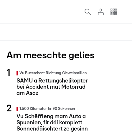
Am meeschte gelies
Vu Buerschent Richtung Giewelsmillen
SAMU a Rettungshelikopter
bei Accident mat Motorrad
am Asaz
1.500 Kilometer fir 90 Sekonnen
Vu Schëffleng mam Auto a
Spuenien, fir déi komplett
Sonnendäischtert ze gesinn