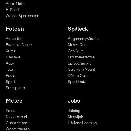
Auto-Moto
E-Sport
Weider Sportaarten
Fotoen
Spilleck
Aktualitéit
Allgemengwëssen
Events a Fester
Musek Quiz
Kultur
Geo Quiz
Lifestyle
Kräizwuerträtsel
Auto
Sproochespill
Télé
Quiz vum Mount
Radio
Déiere Quiz
Sport
Sport Quiz
Pressphoto
Meteo
Jobs
Radar
Jobdag
Nidderschléi
Moovijob
Quantitéiten
Lifelong Learning
Wandvitessen