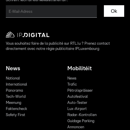
Schreift Iech an eis Newsletteren an :
Ok
Vous souhaitez faire de la publicité sur RTL.lu ? Prenez contact
directement avec notre régie publicitaire IPLuxembourg
News
Mobilitéit
National
News
International
Trafic
Panorama
Pëtrolspräisser
Tech-World
Autofestival
Meenung
Auto-Tester
Faktencheck
Lux-Airport
Safety First
Radar-Kontrollen
Guidage Parking
Annoncen