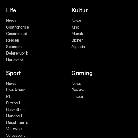
Life
Kultur
News
News
Gastronomie
Kino
Gesondheet
Musek
Reesen
Bicher
Spenden
Agenda
Déiererubrik
Horoskop
Sport
Gaming
News
News
Live Arena
Review
F1
E-sport
Futtball
Basketball
Handball
Dëschtennis
Volleyball
Vëlossport