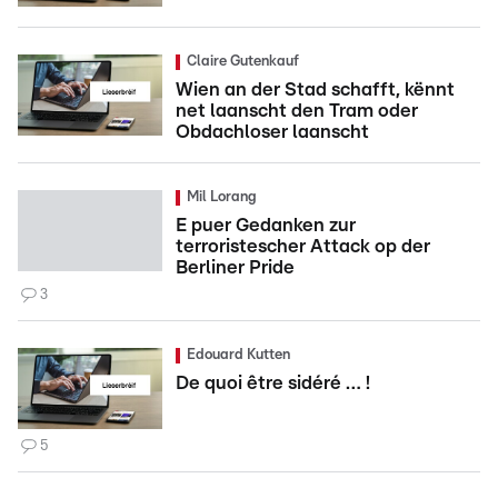
Claire Gutenkauf
Wien an der Stad schafft, kënnt
net laanscht den Tram oder
Obdachloser laanscht
Mil Lorang
E puer Gedanken zur
terroristescher Attack op der
Berliner Pride
3
Edouard Kutten
De quoi être sidéré … !
5