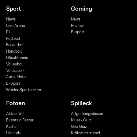
Sport
Gaming
News
News
Live Arena
Review
F1
E-sport
Futtball
Basketball
Handball
Dëschtennis
Volleyball
Vëlossport
Auto-Moto
E-Sport
Weider Sportaarten
Fotoen
Spilleck
Aktualitéit
Allgemengwëssen
Events a Fester
Musek Quiz
Kultur
Geo Quiz
Lifestyle
Kräizwuerträtsel