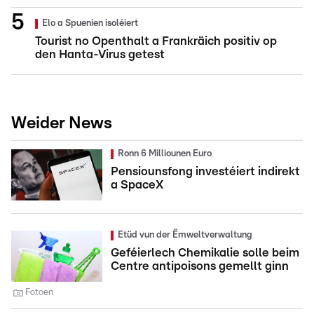
Elo a Spuenien isoléiert
Tourist no Openthalt a Frankräich positiv op
den Hanta-Virus getest
Weider News
Ronn 6 Milliounen Euro
Pensiounsfong investéiert indirekt
a SpaceX
Etüd vun der Ëmweltverwaltung
Geféierlech Chemikalie solle beim
Centre antipoisons gemellt ginn
Fotoen