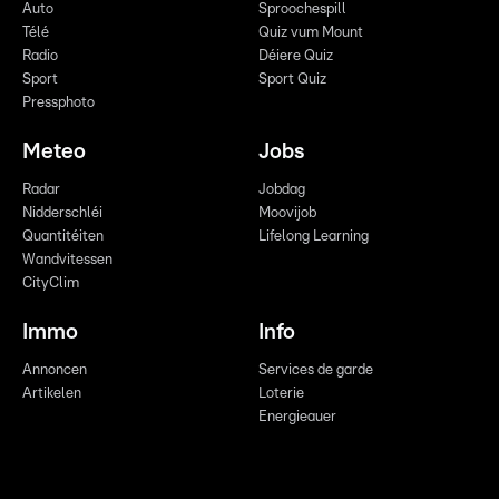
Auto
Sproochespill
Télé
Quiz vum Mount
Radio
Déiere Quiz
Sport
Sport Quiz
Pressphoto
Meteo
Jobs
Radar
Jobdag
Nidderschléi
Moovijob
Quantitéiten
Lifelong Learning
Wandvitessen
CityClim
Immo
Info
Annoncen
Services de garde
Artikelen
Loterie
Energieauer