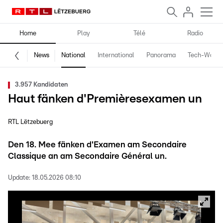
Home
Play
Télé
Radio
News
National
International
Panorama
Tech-World
3.957 Kandidaten
Haut fänken d'Premièresexamen un
RTL Lëtzebuerg
Den 18. Mee fänken d'Examen am Secondaire
Classique an am Secondaire Général un.
Update:
18.05.2026 08:10