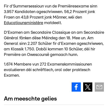
Fir d'Summersessioun vun de Premièresexame sinn
3.957 Kandidaten ageschriwwen. 56,2 Prozent jonk
Fraen an 43,8 Prozent jonk Männer, wéi den
Educatiounsministère
matdeelt.
D'Examen am Secondaire Classique an am Secondaire
Général fänken dëse Méindeg den 18. Mee un. Am
General sinn 2.207 Schüler fir d'Examen ageschriwwen,
am Klassik 1.750. Dobäi kommen 10 Schüler, déi hir
Première an Owescoursë gemaach hunn.
1.674 Membere vun 272 Examenskommissiounen
evaluéieren déi schrëftlech, oral oder praktesch
Examen.
Am meeschte gelies