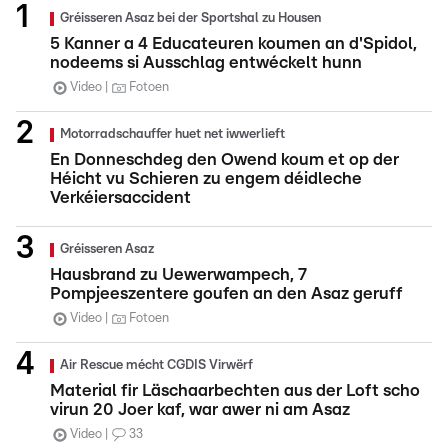
Gréisseren Asaz bei der Sportshal zu Housen
5 Kanner a 4 Educateuren koumen an d'Spidol,
nodeems si Ausschlag entwéckelt hunn
Video
Fotoen
Motorradschauffer huet net iwwerlieft
En Donneschdeg den Owend koum et op der
Héicht vu Schieren zu engem déidleche
Verkéiersaccident
Gréisseren Asaz
Hausbrand zu Uewerwampech, 7
Pompjeeszentere goufen an den Asaz geruff
Video
Fotoen
Air Rescue mécht CGDIS Virwërf
Material fir Läschaarbechten aus der Loft scho
virun 20 Joer kaf, war awer ni am Asaz
Video
33