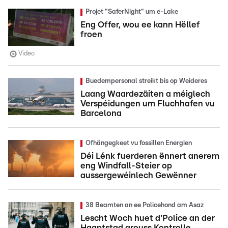
Projet "SaferNight" um e-Lake
Eng Offer, wou ee kann Hëllef
froen
Video
Buedempersonal streikt bis op Weideres
Laang Waardezäiten a méiglech
Verspéidungen um Fluchhafen vu
Barcelona
Ofhängegkeet vu fossillen Energien
Déi Lénk fuerderen ënnert anerem
eng Windfall-Steier op
aussergewéinlech Gewënner
38 Beamten an ee Policehond am Asaz
Lescht Woch huet d'Police an der
Haaptstad grouss Kontrolle