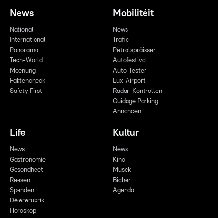
News
Mobilitéit
National
News
International
Trafic
Panorama
Pëtrolspräisser
Tech-World
Autofestival
Meenung
Auto-Tester
Faktencheck
Lux-Airport
Safety First
Radar-Kontrollen
Guidage Parking
Annoncen
Life
Kultur
News
News
Gastronomie
Kino
Gesondheet
Musek
Reesen
Bicher
Spenden
Agenda
Déiererubrik
Horoskop