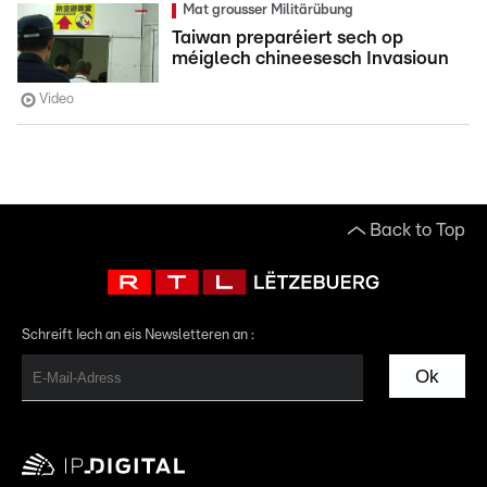
Mat grousser Militärübung
Taiwan preparéiert sech op
méiglech chineesesch Invasioun
Video
Back to Top
Schreift Iech an eis Newsletteren an :
Ok