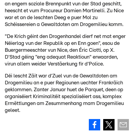
an engem soziale Brennpunkt vun der Stad geschitt,
heescht et vum Procureur Damien Martinelli. Zu Nice
war et an de leschten Deeg e puer Mol zu
Schéissereien a Gewaltdoten am Drogemilieu komm.
"De Krich géint den Drogenhandel dierf net mat enger
Néierlag vun der Republik op en Enn goen", esou de
Buergermeeschter vun Nice, den Éric Ciotti, op X.
D'Stad géing "eng adequat Reaktioun" erwaarden,
virun allem weider Verstäerkung fir d'Police.
Déi lescht Zäit war d'Zuel vun de Gewaltdoten am
Drogemilieu an e puer Regiounen uechter Frankräich
geklommen. Zanter Januar huet de Parquet, deen op
organiséiert Kriminalitéit spezialiséiert ass, komplex
Ermëttlungen am Zesummenhang mam Drogemilieu
geleet.