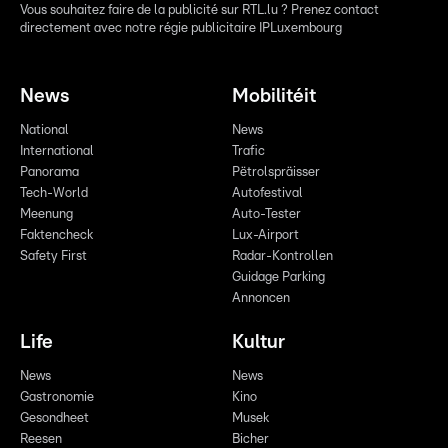
Vous souhaitez faire de la publicité sur RTL.lu ? Prenez contact
directement avec notre régie publicitaire IPLuxembourg
News
Mobilitéit
National
News
International
Trafic
Panorama
Pëtrolspräisser
Tech-World
Autofestival
Meenung
Auto-Tester
Faktencheck
Lux-Airport
Safety First
Radar-Kontrollen
Guidage Parking
Annoncen
Life
Kultur
News
News
Gastronomie
Kino
Gesondheet
Musek
Reesen
Bicher