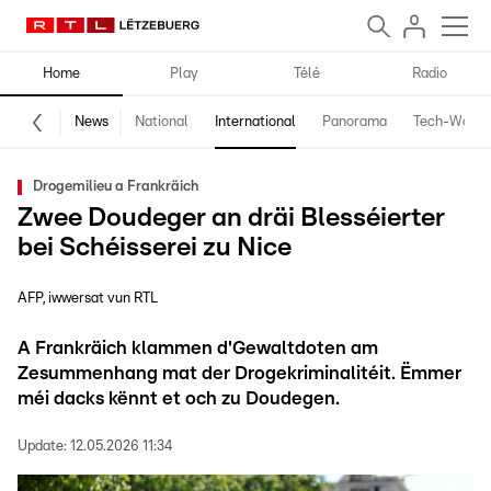
Home
Play
Télé
Radio
News
National
International
Panorama
Tech-World
Drogemilieu a Frankräich
Zwee Doudeger an dräi Blesséierter
bei Schéisserei zu Nice
AFP, iwwersat vun RTL
A Frankräich klammen d'Gewaltdoten am
Zesummenhang mat der Drogekriminalitéit. Ëmmer
méi dacks kënnt et och zu Doudegen.
Update:
12.05.2026 11:34