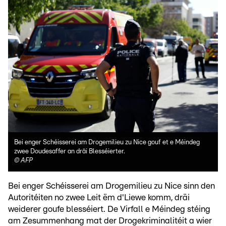
Bei enger Schéisserei am Drogemilieu zu Nice gouf et e Méindeg
zwee Doudesaffer an dräi Blesséierter.
©
AFP
Bei enger Schéisserei am Drogemilieu zu Nice sinn den
Autoritéiten no zwee Leit ëm d'Liewe komm, dräi
weiderer goufe blesséiert. De Virfall e Méindeg stéing
am Zesummenhang mat der Drogekriminalitéit a wier