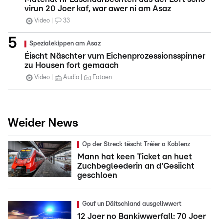
virun 20 Joer kaf, war awer ni am Asaz
Video
33
Spezialekippen am Asaz
Éischt Näschter vum Eichenprozessionsspinner
zu Housen fort gemaach
Video
Audio
Fotoen
Weider News
Op der Streck tëscht Tréier a Koblenz
Mann hat keen Ticket an huet
Zuchbegleederin an d'Gesiicht
geschloen
Gouf un Däitschland ausgeliwwert
12 Joer no Bankiwwerfall: 70 Joer