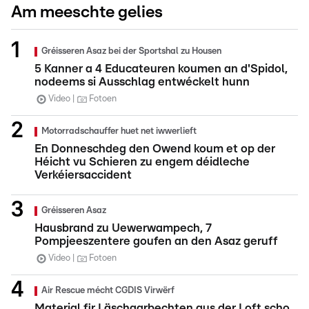
Am meeschte gelies
Gréisseren Asaz bei der Sportshal zu Housen
5 Kanner a 4 Educateuren koumen an d'Spidol,
nodeems si Ausschlag entwéckelt hunn
Video
Fotoen
Motorradschauffer huet net iwwerlieft
En Donneschdeg den Owend koum et op der
Héicht vu Schieren zu engem déidleche
Verkéiersaccident
Gréisseren Asaz
Hausbrand zu Uewerwampech, 7
Pompjeeszentere goufen an den Asaz geruff
Video
Fotoen
Air Rescue mécht CGDIS Virwërf
Material fir Läschaarbechten aus der Loft scho