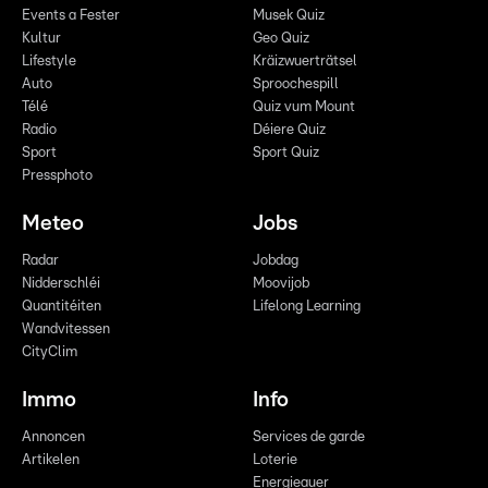
Events a Fester
Musek Quiz
Kultur
Geo Quiz
Lifestyle
Kräizwuerträtsel
Auto
Sproochespill
Télé
Quiz vum Mount
Radio
Déiere Quiz
Sport
Sport Quiz
Pressphoto
Meteo
Jobs
Radar
Jobdag
Nidderschléi
Moovijob
Quantitéiten
Lifelong Learning
Wandvitessen
CityClim
Immo
Info
Annoncen
Services de garde
Artikelen
Loterie
Energieauer