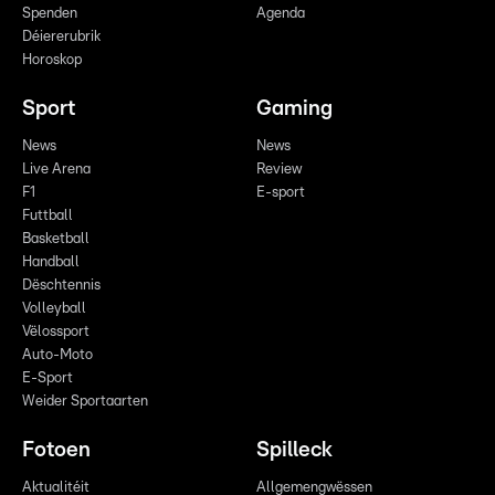
Spenden
Agenda
Déiererubrik
Horoskop
Sport
Gaming
News
News
Live Arena
Review
F1
E-sport
Futtball
Basketball
Handball
Dëschtennis
Volleyball
Vëlossport
Auto-Moto
E-Sport
Weider Sportaarten
Fotoen
Spilleck
Aktualitéit
Allgemengwëssen