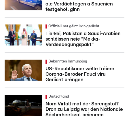
ale Verdächtegen a Spuenien
festgeholl ginn
Offiziell net géint Iran geriicht
Tierkei, Pakistan a Saudi-Arabien
schléissen neie "Mekka-
Verdeedegungspakt"
Bekannten Immunolog
US-Republikaner wëlle fréiere
Corona-Beroder Fauci viru
Geriicht bréngen
Däitschland
Nom Virfall mat der Sprengstoff-
Dron zu Leipzig war den Nationale
Sécherheetsrot beieneen