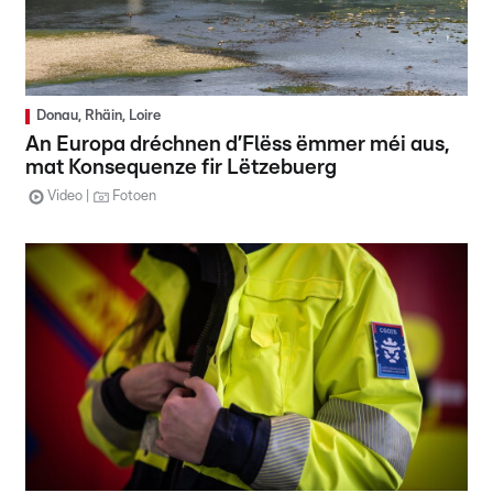
Donau, Rhäin, Loire
An Europa dréchnen d’Flëss ëmmer méi aus,
mat Konsequenze fir Lëtzebuerg
Video
Fotoen