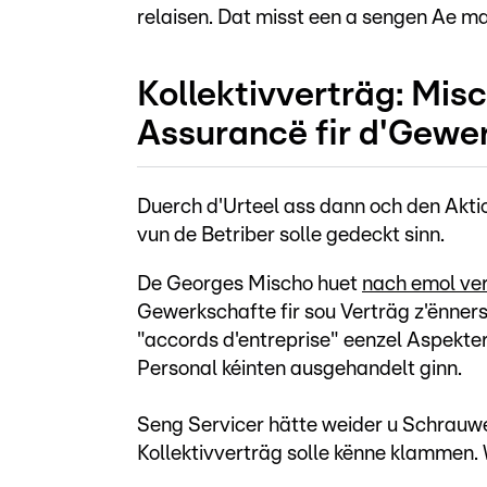
relaisen. Dat misst een a sengen Ae 
Kollektivverträg: Misc
Assurancë fir d'Gewe
Duerch d'Urteel ass dann och den Aktio
vun de Betriber solle gedeckt sinn.
De Georges Mischo huet
nach emol ve
Gewerkschafte fir sou Verträg z'ënners
"accords d'entreprise" eenzel Aspekte
Personal kéinten ausgehandelt ginn.
Seng Servicer hätte weider u Schrauwe
Kollektivverträg solle kënne klammen. W