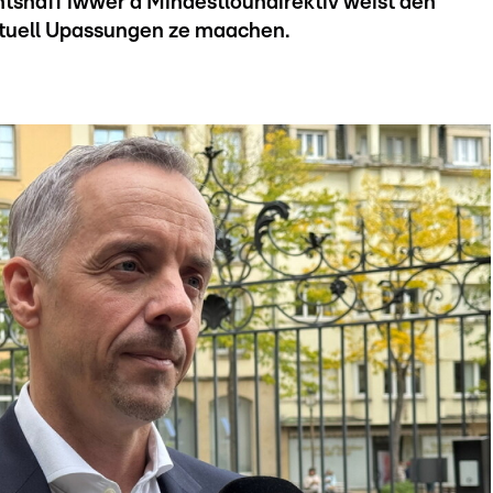
tshaff iwwer d'Mindestloundirektiv weist den
ktuell Upassungen ze maachen.