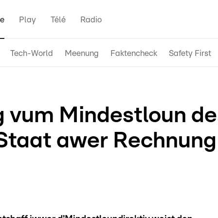
e
Play
Télé
Radio
Tech-World
Meenung
Faktencheck
Safety First
g vum Mindestloun de
 Staat awer Rechnung