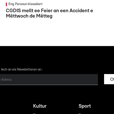
Eng Persoun blesséiert
CGDIS mellt ee Feier an een Accident e
Mëttwoch de Mëtteg
 Iech an eis Newsletteren an :
O
Kultur
Sport