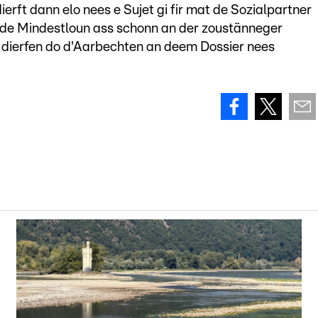
dierft dann elo nees e Sujet gi fir mat de Sozialpartner
rt de Mindestloun ass schonn an der zoustänneger
dierfen do d'Aarbechten an deem Dossier nees