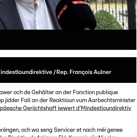
ndestloundirektive /Rep. François Aulner
o awer och de Gehälter an der Fonction publique
op jidder Fall an der Reaktioun vum Aarbechtsminister
päesche Geriichtshaff iwwert d'Mindestloundirektiv
bréngen, och wa seng Servicer et nach méi genee