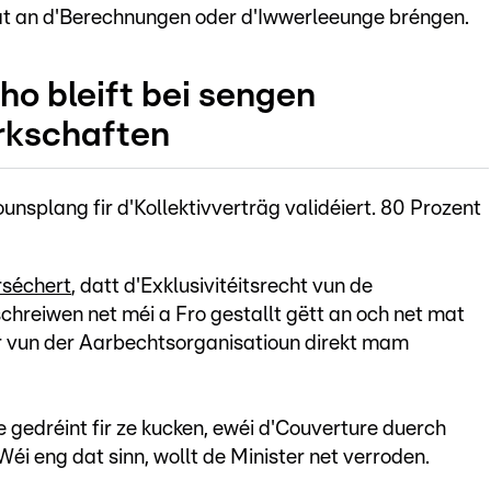
mat an d'Berechnungen oder d'Iwwerleeunge bréngen.
ho bleift bei sengen
rkschaften
unsplang fir d'Kollektivverträg validéiert. 80 Prozent
rséchert
, datt d'Exklusivitéitsrecht vun de
chreiwen net méi a Fro gestallt gëtt an och net mat
r vun der Aarbechtsorganisatioun direkt mam
 gedréint fir ze kucken, ewéi d'Couverture duerch
éi eng dat sinn, wollt de Minister net verroden.