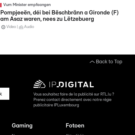
Vum Minister empfaangen
Pompjeeën, déi bei Bëschbränn a Gironde (F)
am Asaz waren, nees zu Lëtzebuerg
Video
Audio
Back to Top
k
Vous souhaitez faire de la publicité sur RTL.lu ?
Prenez contact directement avec notre régie
publicitaire IPLuxembourg
Gaming
Fotoen