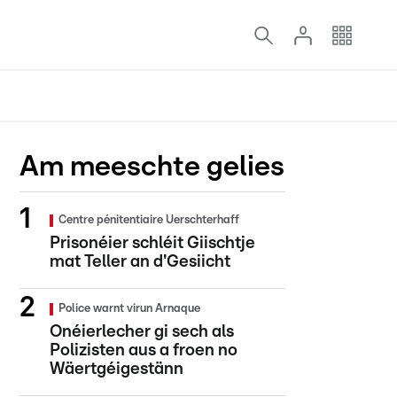
Am meeschte gelies
Centre pénitentiaire Uerschterhaff
Prisonéier schléit Giischtje
mat Teller an d'Gesiicht
Police warnt virun Arnaque
Onéierlecher gi sech als
Polizisten aus a froen no
Wäertgéigestänn