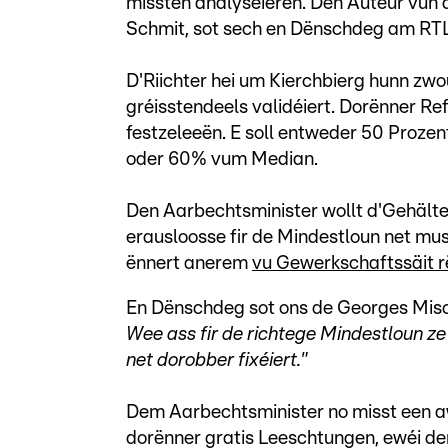
missten analyséieren. Den Auteur vun 
Schmit, sot sech en Dënschdeg am RTL-
D'Riichter hei um Kierchbierg hunn zwo
gréisstendeels validéiert. Dorënner Ref
festzeleeën. E soll entweder 50 Proze
oder 60% vum Median.
Den Aarbechtsminister wollt d'Gehälte
erausloosse fir de Mindestloun net mus
ënnert anerem
vu Gewerkschaftssäit rë
En Dënschdeg sot ons de Georges Mis
Wee ass fir de richtege Mindestloun ze
net dorobber fixéiert."
Dem Aarbechtsminister no misst een 
dorënner gratis Leeschtungen, ewéi de