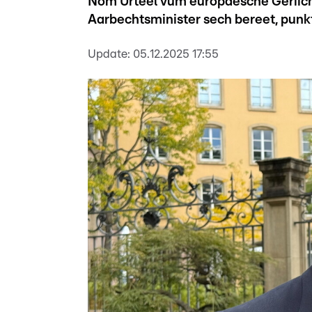
Nom Urteel vum europäesche Geriich
Aarbechtsminister sech bereet, pun
Update:
05.12.2025 17:55