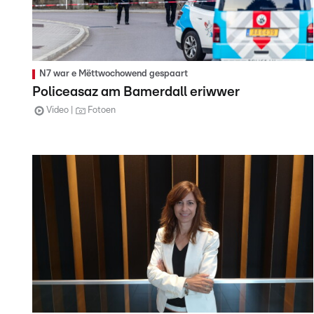
N7 war e Mëttwochowend gespaart
Policeasaz am Bamerdall eriwwer
Video
Fotoen