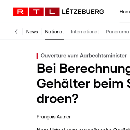
Hom
News
National
International
Panorama
Ouverture vum Aarbechtsminister
Bei Berechnun
Gehälter beim
droen?
François Aulner