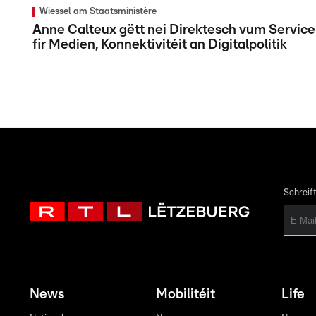
Wiessel am Staatsministère
Anne Calteux gëtt nei Direktesch vum Service
fir Medien, Konnektivitéit an Digitalpolitik
Schreift
News
Mobilitéit
Life