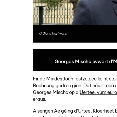
©
Diana Hoffmann
Georges Mischo iwwert d'Mi
Fir de Mindestloun festzeleeë kéint el
Rechnung gedroe ginn. Dat héiert een 
Georges Mischo op d'
Uerteel vum euro
eraus.
A sengen Ae géing d'Urteel Kloerheet 