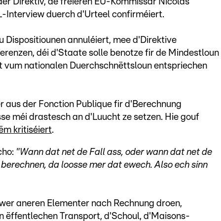
der Direktiv, de fréieren EU-Kommissär Nicolas
Interview duerch d'Urteel confirméiert.
u Dispositiounen annuléiert, mee d'Direktive
erenzen, déi d'Staate solle benotze fir de Mindestloun
nt vum nationalen Duerchschnëttsloun entspriechen
r aus der Fonction Publique fir d'Berechnung
se méi drastesch an d'Luucht ze setzen. Hie gouf
m kritiséiert
.
cho:
"Wann dat net de Fall ass, oder wann dat net de
 berechnen, da loosse mer dat ewech. Also ech sinn
awer aneren Elementer nach Rechnung droen,
n ëffentlechen Transport, d'Schoul, d'Maisons-